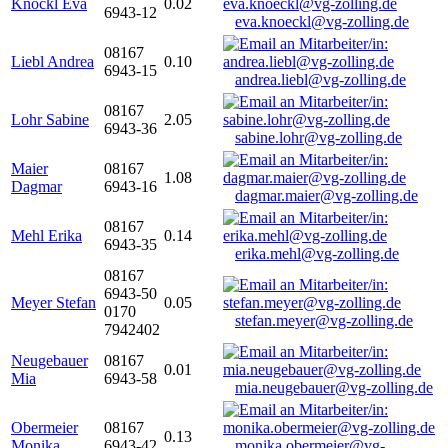
Knöckl Eva
0.02
6943-12
eva.knoeckl@vg-zolling.de
08167
Liebl Andrea
0.10
6943-15
andrea.liebl@vg-zolling.de
08167
Lohr Sabine
2.05
6943-36
sabine.lohr@vg-zolling.de
Maier
08167
1.08
Dagmar
6943-16
dagmar.maier@vg-zolling.de
08167
Mehl Erika
0.14
6943-35
erika.mehl@vg-zolling.de
08167
6943-50
Meyer Stefan
0.05
0170
stefan.meyer@vg-zolling.de
7942402
Neugebauer
08167
0.01
Mia
6943-58
mia.neugebauer@vg-zolling.de
Obermeier
08167
0.13
Monika
6943-42
monika.obermeier@vg-