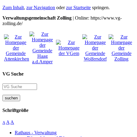
Zum Inhalt
,
zur Navigation
oder
zur Startseite
springen.
Verwaltungsgemeinschaft Zolling
| Online: https://www.vg-
zolling.de/
VG Suche
suchen
Schriftgröße
A
A
A
Rathaus - Verwaltung