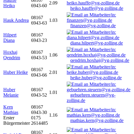
Hauffe
08167
2.09
Heiko
6943-60
heiko.hauffe@vg-zolling.de
08167
Hauk Andrea
1.03
6943-63
finanzen@vg-zolling.de
Hilpert
08167
Diana
6943-23
diana.hilpert@vg-zolling.de
Hoxhaj
08167
1.06
Qendrim
6943-53
qendrim.hoxhaj@vg-zolling.de
08167
Huber Heike
2.01
6943-66
heike.huber@vg-zolling.de
Huber
08167
1.01
Melanie
6943-52
gebuehren.steuern@vg-
zolling.de
Kern
08167
Mathias
6943-30
1.16
Erster
0175
mathias.kern@vg-zolling.de
Bürgermeister
2614485
08167