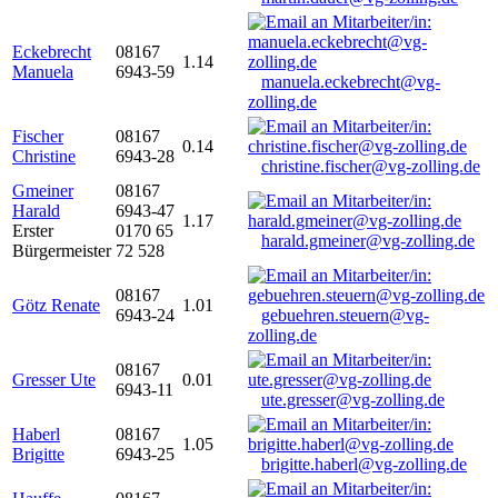
Eckebrecht
08167
1.14
Manuela
6943-59
manuela.eckebrecht@vg-
zolling.de
Fischer
08167
0.14
Christine
6943-28
christine.fischer@vg-zolling.de
Gmeiner
08167
Harald
6943-47
1.17
Erster
0170 65
harald.gmeiner@vg-zolling.de
Bürgermeister
72 528
08167
Götz Renate
1.01
6943-24
gebuehren.steuern@vg-
zolling.de
08167
Gresser Ute
0.01
6943-11
ute.gresser@vg-zolling.de
Haberl
08167
1.05
Brigitte
6943-25
brigitte.haberl@vg-zolling.de