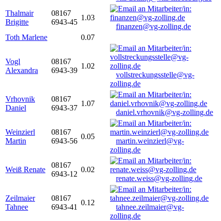
Thalmair
08167
1.03
Brigitte
6943-45
finanzen@vg-zolling.de
Toth Marlene
0.07
Vogl
08167
1.02
Alexandra
6943-39
vollstreckungsstelle@vg-
zolling.de
Vrhovnik
08167
1.07
Daniel
6943-37
daniel.vrhovnik@vg-zolling.de
Weinzierl
08167
0.05
Martin
6943-56
martin.weinzierl@vg-
zolling.de
08167
Weiß Renate
0.02
6943-12
renate.weiss@vg-zolling.de
Zeilmaier
08167
0.12
Tahnee
6943-41
tahnee.zeilmaier@vg-
zolling.de