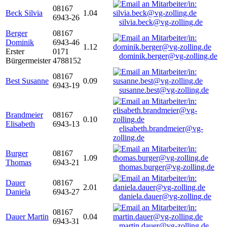
08167
Beck Silvia
1.04
6943-26
silvia.beck@vg-zolling.de
Berger
08167
Dominik
6943-46
1.12
Erster
0171
dominik.berger@vg-zolling.de
Bürgermeister
4788152
08167
Best Susanne
0.09
6943-19
susanne.best@vg-zolling.de
Brandmeier
08167
0.10
Elisabeth
6943-13
elisabeth.brandmeier@vg-
zolling.de
Burger
08167
1.09
Thomas
6943-21
thomas.burger@vg-zolling.de
Dauer
08167
2.01
Daniela
6943-27
daniela.dauer@vg-zolling.de
08167
Dauer Martin
0.04
6943-31
martin.dauer@vg-zolling.de