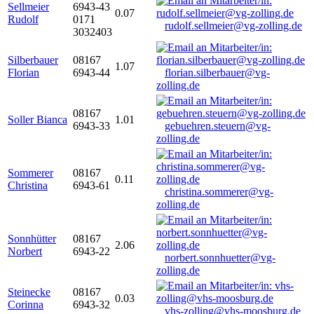
Sellmeier
6943-43
0.07
Rudolf
0171
rudolf.sellmeier@vg-zolling.de
3032403
Silberbauer
08167
1.07
Florian
6943-44
florian.silberbauer@vg-
zolling.de
08167
Soller Bianca
1.01
6943-33
gebuehren.steuern@vg-
zolling.de
Sommerer
08167
0.11
Christina
6943-61
christina.sommerer@vg-
zolling.de
Sonnhütter
08167
2.06
Norbert
6943-22
norbert.sonnhuetter@vg-
zolling.de
Steinecke
08167
0.03
Corinna
6943-32
vhs-zolling@vhs-moosburg.de