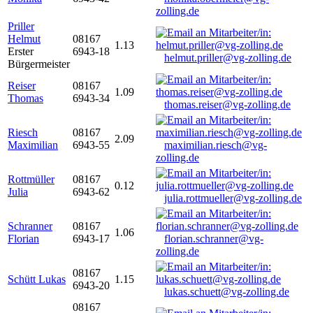
zolling.de
Priller
Helmut
08167
1.13
Erster
6943-18
helmut.priller@vg-zolling.de
Bürgermeister
Reiser
08167
1.09
Thomas
6943-34
thomas.reiser@vg-zolling.de
Riesch
08167
2.09
Maximilian
6943-55
maximilian.riesch@vg-
zolling.de
Rottmüller
08167
0.12
Julia
6943-62
julia.rottmueller@vg-zolling.de
Schranner
08167
1.06
Florian
6943-17
florian.schranner@vg-
zolling.de
08167
Schütt Lukas
1.15
6943-20
lukas.schuett@vg-zolling.de
08167