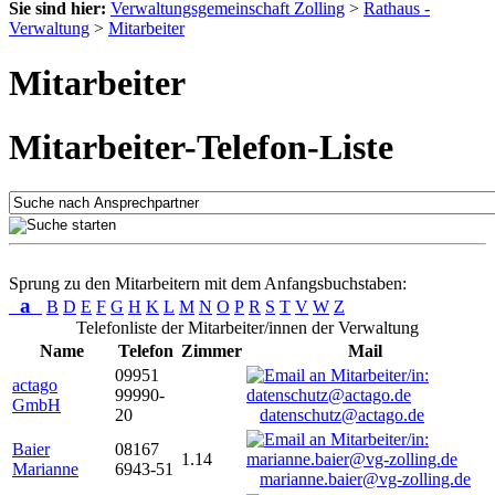
Sie sind hier:
Verwaltungsgemeinschaft Zolling
>
Rathaus -
Verwaltung
>
Mitarbeiter
Mitarbeiter
Mitarbeiter-Telefon-Liste
Sprung zu den Mitarbeitern mit dem Anfangsbuchstaben:
a
B
D
E
F
G
H
K
L
M
N
O
P
R
S
T
V
W
Z
Telefonliste der Mitarbeiter/innen der Verwaltung
Name
Telefon
Zimmer
Mail
09951
actago
99990-
GmbH
20
datenschutz@actago.de
Baier
08167
1.14
Marianne
6943-51
marianne.baier@vg-zolling.de