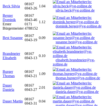
08167
Beck Silvia
1.04
6943-26
silvia.beck@vg-zolling.de
Berger
08167
Dominik
6943-46
1.12
Erster
0171
dominik.berger@vg-zolling.de
Bürgermeister
4788152
08167
Best Susanne
0.09
6943-19
susanne.best@vg-zolling.de
Brandmeier
08167
0.10
Elisabeth
6943-13
elisabeth.brandmeier@vg-
zolling.de
Burger
08167
1.09
Thomas
6943-21
thomas.burger@vg-zolling.de
Dauer
08167
2.01
Daniela
6943-27
daniela.dauer@vg-zolling.de
08167
Dauer Martin
0.04
6943-31
martin.dauer@vg-zolling.de