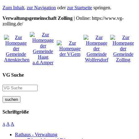
Zum Inhalt
,
zur Navigation
oder
zur Startseite
springen.
Verwaltungsgemeinschaft Zolling
| Online: https://www.vg-
zolling.de/
VG Suche
suchen
Schriftgröße
A
A
A
Rathaus - Verwaltung