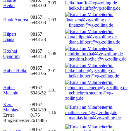
Hauffe
08167
2.09
Heiko
6943-60
heiko.hauffe@vg-zolling.de
08167
Hauk Andrea
1.03
6943-63
finanzen@vg-zolling.de
Hilpert
08167
Diana
6943-23
diana.hilpert@vg-zolling.de
Hoxhaj
08167
1.06
Qendrim
6943-53
qendrim.hoxhaj@vg-zolling.de
08167
Huber Heike
2.01
6943-66
heike.huber@vg-zolling.de
Huber
08167
1.01
Melanie
6943-52
gebuehren.steuern@vg-
zolling.de
Kern
08167
Mathias
6943-30
1.16
Erster
0175
mathias.kern@vg-zolling.de
Bürgermeister
2614485
08167