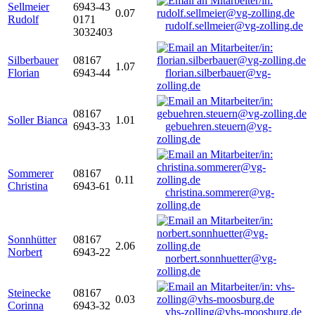
Sellmeier
6943-43
0.07
Rudolf
0171
rudolf.sellmeier@vg-zolling.de
3032403
Silberbauer
08167
1.07
Florian
6943-44
florian.silberbauer@vg-
zolling.de
08167
Soller Bianca
1.01
6943-33
gebuehren.steuern@vg-
zolling.de
Sommerer
08167
0.11
Christina
6943-61
christina.sommerer@vg-
zolling.de
Sonnhütter
08167
2.06
Norbert
6943-22
norbert.sonnhuetter@vg-
zolling.de
Steinecke
08167
0.03
Corinna
6943-32
vhs-zolling@vhs-moosburg.de