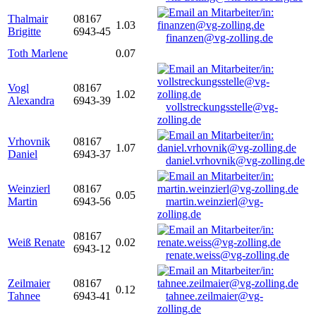
Thalmair
08167
1.03
Brigitte
6943-45
finanzen@vg-zolling.de
Toth Marlene
0.07
Vogl
08167
1.02
Alexandra
6943-39
vollstreckungsstelle@vg-
zolling.de
Vrhovnik
08167
1.07
Daniel
6943-37
daniel.vrhovnik@vg-zolling.de
Weinzierl
08167
0.05
Martin
6943-56
martin.weinzierl@vg-
zolling.de
08167
Weiß Renate
0.02
6943-12
renate.weiss@vg-zolling.de
Zeilmaier
08167
0.12
Tahnee
6943-41
tahnee.zeilmaier@vg-
zolling.de