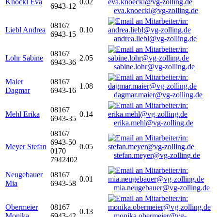
Knöckl Eva
0.02
6943-12
eva.knoeckl@vg-zolling.de
08167
Liebl Andrea
0.10
6943-15
andrea.liebl@vg-zolling.de
08167
Lohr Sabine
2.05
6943-36
sabine.lohr@vg-zolling.de
Maier
08167
1.08
Dagmar
6943-16
dagmar.maier@vg-zolling.de
08167
Mehl Erika
0.14
6943-35
erika.mehl@vg-zolling.de
08167
6943-50
Meyer Stefan
0.05
0170
stefan.meyer@vg-zolling.de
7942402
Neugebauer
08167
0.01
Mia
6943-58
mia.neugebauer@vg-zolling.de
Obermeier
08167
0.13
Monika
6943-42
monika.obermeier@vg-