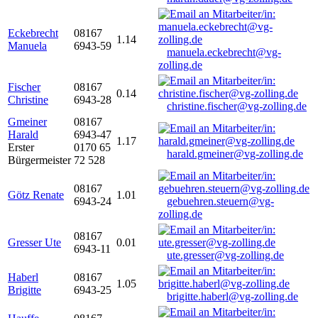
Eckebrecht
08167
1.14
Manuela
6943-59
manuela.eckebrecht@vg-
zolling.de
Fischer
08167
0.14
Christine
6943-28
christine.fischer@vg-zolling.de
Gmeiner
08167
Harald
6943-47
1.17
Erster
0170 65
harald.gmeiner@vg-zolling.de
Bürgermeister
72 528
08167
Götz Renate
1.01
6943-24
gebuehren.steuern@vg-
zolling.de
08167
Gresser Ute
0.01
6943-11
ute.gresser@vg-zolling.de
Haberl
08167
1.05
Brigitte
6943-25
brigitte.haberl@vg-zolling.de