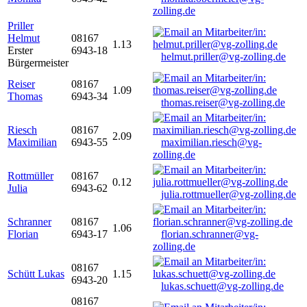
zolling.de
Priller
Helmut
08167
1.13
Erster
6943-18
helmut.priller@vg-zolling.de
Bürgermeister
Reiser
08167
1.09
Thomas
6943-34
thomas.reiser@vg-zolling.de
Riesch
08167
2.09
Maximilian
6943-55
maximilian.riesch@vg-
zolling.de
Rottmüller
08167
0.12
Julia
6943-62
julia.rottmueller@vg-zolling.de
Schranner
08167
1.06
Florian
6943-17
florian.schranner@vg-
zolling.de
08167
Schütt Lukas
1.15
6943-20
lukas.schuett@vg-zolling.de
08167