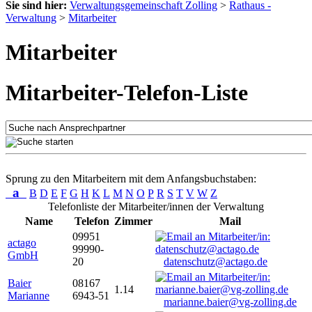
Sie sind hier:
Verwaltungsgemeinschaft Zolling
>
Rathaus -
Verwaltung
>
Mitarbeiter
Mitarbeiter
Mitarbeiter-Telefon-Liste
Sprung zu den Mitarbeitern mit dem Anfangsbuchstaben:
a
B
D
E
F
G
H
K
L
M
N
O
P
R
S
T
V
W
Z
Telefonliste der Mitarbeiter/innen der Verwaltung
Name
Telefon
Zimmer
Mail
09951
actago
99990-
GmbH
20
datenschutz@actago.de
Baier
08167
1.14
Marianne
6943-51
marianne.baier@vg-zolling.de