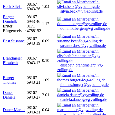
08167
Beck Silvia
1.04
6943-26
silvia.beck@vg-zolling.de
Berger
08167
Dominik
6943-46
1.12
Erster
0171
dominik.berger@vg-zolling.de
Bürgermeister
4788152
08167
Best Susanne
0.09
6943-19
susanne.best@vg-zolling.de
Brandmeier
08167
0.10
Elisabeth
6943-13
elisabeth.brandmeier@vg-
zolling.de
Burger
08167
1.09
Thomas
6943-21
thomas.burger@vg-zolling.de
Dauer
08167
2.01
Daniela
6943-27
daniela.dauer@vg-zolling.de
08167
Dauer Martin
0.04
6943-31
martin.dauer@vg-zolling.de