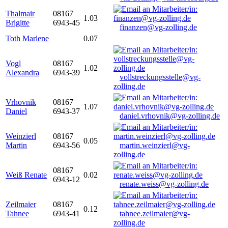
Thalmair
08167
1.03
Brigitte
6943-45
finanzen@vg-zolling.de
Toth Marlene
0.07
Vogl
08167
1.02
Alexandra
6943-39
vollstreckungsstelle@vg-
zolling.de
Vrhovnik
08167
1.07
Daniel
6943-37
daniel.vrhovnik@vg-zolling.de
Weinzierl
08167
0.05
Martin
6943-56
martin.weinzierl@vg-
zolling.de
08167
Weiß Renate
0.02
6943-12
renate.weiss@vg-zolling.de
Zeilmaier
08167
0.12
Tahnee
6943-41
tahnee.zeilmaier@vg-
zolling.de