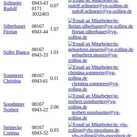
Sellmeier
6943-43
0.07
Rudolf
0171
rudolf.sellmeier@vg-zolling.de
3032403
Silberbauer
08167
1.07
Florian
6943-44
florian.silberbauer@vg-
zolling.de
08167
Soller Bianca
1.01
6943-33
gebuehren.steuern@vg-
zolling.de
Sommerer
08167
0.11
Christina
6943-61
christina.sommerer@vg-
zolling.de
Sonnhütter
08167
2.06
Norbert
6943-22
norbert.sonnhuetter@vg-
zolling.de
Steinecke
08167
0.03
Corinna
6943-32
vhs-zolling@vhs-moosburg.de