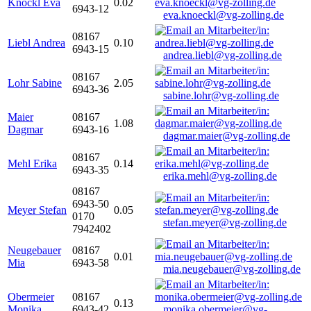
Knöckl Eva
0.02
6943-12
eva.knoeckl@vg-zolling.de
08167
Liebl Andrea
0.10
6943-15
andrea.liebl@vg-zolling.de
08167
Lohr Sabine
2.05
6943-36
sabine.lohr@vg-zolling.de
Maier
08167
1.08
Dagmar
6943-16
dagmar.maier@vg-zolling.de
08167
Mehl Erika
0.14
6943-35
erika.mehl@vg-zolling.de
08167
6943-50
Meyer Stefan
0.05
0170
stefan.meyer@vg-zolling.de
7942402
Neugebauer
08167
0.01
Mia
6943-58
mia.neugebauer@vg-zolling.de
Obermeier
08167
0.13
Monika
6943-42
monika.obermeier@vg-