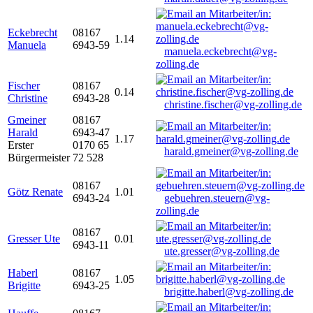
Eckebrecht
08167
1.14
Manuela
6943-59
manuela.eckebrecht@vg-
zolling.de
Fischer
08167
0.14
Christine
6943-28
christine.fischer@vg-zolling.de
Gmeiner
08167
Harald
6943-47
1.17
Erster
0170 65
harald.gmeiner@vg-zolling.de
Bürgermeister
72 528
08167
Götz Renate
1.01
6943-24
gebuehren.steuern@vg-
zolling.de
08167
Gresser Ute
0.01
6943-11
ute.gresser@vg-zolling.de
Haberl
08167
1.05
Brigitte
6943-25
brigitte.haberl@vg-zolling.de