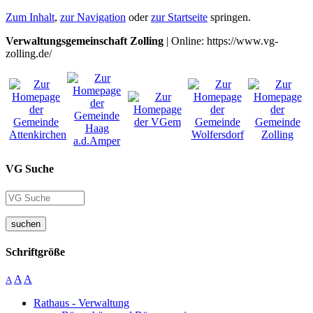
Zum Inhalt
,
zur Navigation
oder
zur Startseite
springen.
Verwaltungsgemeinschaft Zolling
| Online: https://www.vg-
zolling.de/
VG Suche
suchen
Schriftgröße
A
A
A
Rathaus - Verwaltung