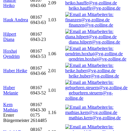
Hauffe
08167
2.09
Heiko
6943-60
heiko.hauffe@vg-zolling.de
08167
Hauk Andrea
1.03
6943-63
finanzen@vg-zolling.de
Hilpert
08167
Diana
6943-23
diana.hilpert@vg-zolling.de
Hoxhaj
08167
1.06
Qendrim
6943-53
qendrim.hoxhaj@vg-zolling.de
08167
Huber Heike
2.01
6943-66
heike.huber@vg-zolling.de
Huber
08167
1.01
Melanie
6943-52
gebuehren.steuern@vg-
zolling.de
Kern
08167
Mathias
6943-30
1.16
Erster
0175
mathias.kern@vg-zolling.de
Bürgermeister
2614485
08167