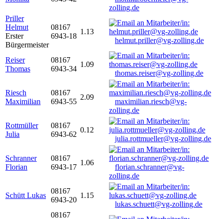
zolling.de
Priller
Helmut
08167
1.13
Erster
6943-18
helmut.priller@vg-zolling.de
Bürgermeister
Reiser
08167
1.09
Thomas
6943-34
thomas.reiser@vg-zolling.de
Riesch
08167
2.09
Maximilian
6943-55
maximilian.riesch@vg-
zolling.de
Rottmüller
08167
0.12
Julia
6943-62
julia.rottmueller@vg-zolling.de
Schranner
08167
1.06
Florian
6943-17
florian.schranner@vg-
zolling.de
08167
Schütt Lukas
1.15
6943-20
lukas.schuett@vg-zolling.de
08167