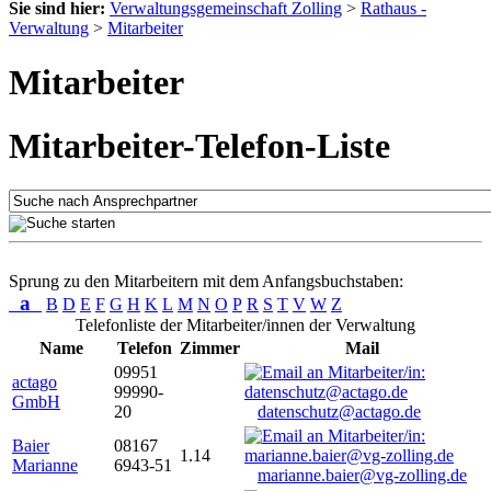
Sie sind hier:
Verwaltungsgemeinschaft Zolling
>
Rathaus -
Verwaltung
>
Mitarbeiter
Mitarbeiter
Mitarbeiter-Telefon-Liste
Sprung zu den Mitarbeitern mit dem Anfangsbuchstaben:
a
B
D
E
F
G
H
K
L
M
N
O
P
R
S
T
V
W
Z
Telefonliste der Mitarbeiter/innen der Verwaltung
Name
Telefon
Zimmer
Mail
09951
actago
99990-
GmbH
20
datenschutz@actago.de
Baier
08167
1.14
Marianne
6943-51
marianne.baier@vg-zolling.de