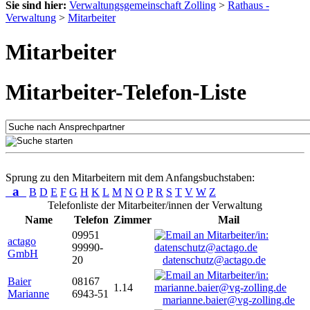
Sie sind hier:
Verwaltungsgemeinschaft Zolling
>
Rathaus -
Verwaltung
>
Mitarbeiter
Mitarbeiter
Mitarbeiter-Telefon-Liste
Sprung zu den Mitarbeitern mit dem Anfangsbuchstaben:
a
B
D
E
F
G
H
K
L
M
N
O
P
R
S
T
V
W
Z
Telefonliste der Mitarbeiter/innen der Verwaltung
Name
Telefon
Zimmer
Mail
09951
actago
99990-
GmbH
20
datenschutz@actago.de
Baier
08167
1.14
Marianne
6943-51
marianne.baier@vg-zolling.de