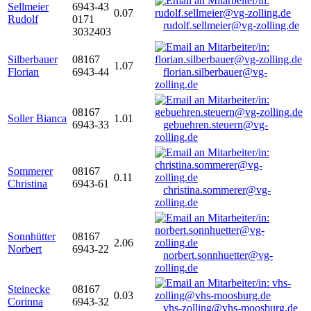
Sellmeier
6943-43
0.07
Rudolf
0171
rudolf.sellmeier@vg-zolling.de
3032403
Silberbauer
08167
1.07
Florian
6943-44
florian.silberbauer@vg-
zolling.de
08167
Soller Bianca
1.01
6943-33
gebuehren.steuern@vg-
zolling.de
Sommerer
08167
0.11
Christina
6943-61
christina.sommerer@vg-
zolling.de
Sonnhütter
08167
2.06
Norbert
6943-22
norbert.sonnhuetter@vg-
zolling.de
Steinecke
08167
0.03
Corinna
6943-32
vhs-zolling@vhs-moosburg.de