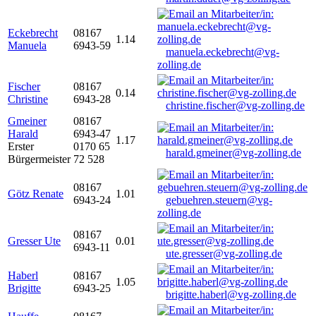
Eckebrecht
08167
1.14
Manuela
6943-59
manuela.eckebrecht@vg-
zolling.de
Fischer
08167
0.14
Christine
6943-28
christine.fischer@vg-zolling.de
Gmeiner
08167
Harald
6943-47
1.17
Erster
0170 65
harald.gmeiner@vg-zolling.de
Bürgermeister
72 528
08167
Götz Renate
1.01
6943-24
gebuehren.steuern@vg-
zolling.de
08167
Gresser Ute
0.01
6943-11
ute.gresser@vg-zolling.de
Haberl
08167
1.05
Brigitte
6943-25
brigitte.haberl@vg-zolling.de