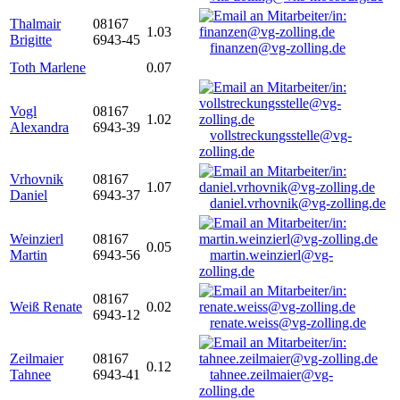
Thalmair
08167
1.03
Brigitte
6943-45
finanzen@vg-zolling.de
Toth Marlene
0.07
Vogl
08167
1.02
Alexandra
6943-39
vollstreckungsstelle@vg-
zolling.de
Vrhovnik
08167
1.07
Daniel
6943-37
daniel.vrhovnik@vg-zolling.de
Weinzierl
08167
0.05
Martin
6943-56
martin.weinzierl@vg-
zolling.de
08167
Weiß Renate
0.02
6943-12
renate.weiss@vg-zolling.de
Zeilmaier
08167
0.12
Tahnee
6943-41
tahnee.zeilmaier@vg-
zolling.de