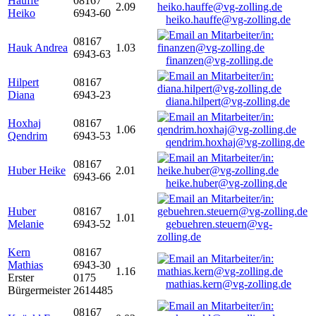
Hauffe
08167
2.09
Heiko
6943-60
heiko.hauffe@vg-zolling.de
08167
Hauk Andrea
1.03
6943-63
finanzen@vg-zolling.de
Hilpert
08167
Diana
6943-23
diana.hilpert@vg-zolling.de
Hoxhaj
08167
1.06
Qendrim
6943-53
qendrim.hoxhaj@vg-zolling.de
08167
Huber Heike
2.01
6943-66
heike.huber@vg-zolling.de
Huber
08167
1.01
Melanie
6943-52
gebuehren.steuern@vg-
zolling.de
Kern
08167
Mathias
6943-30
1.16
Erster
0175
mathias.kern@vg-zolling.de
Bürgermeister
2614485
08167