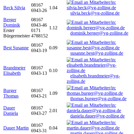
08167
Beck Silvia
1.04
6943-26
silvia.beck@vg-zolling.de
Berger
08167
Dominik
6943-46
1.12
Erster
0171
dominik.berger@vg-zolling.de
Bürgermeister
4788152
08167
Best Susanne
0.09
6943-19
susanne.best@vg-zolling.de
Brandmeier
08167
0.10
Elisabeth
6943-13
elisabeth.brandmeier@vg-
zolling.de
Burger
08167
1.09
Thomas
6943-21
thomas.burger@vg-zolling.de
Dauer
08167
2.01
Daniela
6943-27
daniela.dauer@vg-zolling.de
08167
Dauer Martin
0.04
6943-31
martin.dauer@vg-zolling.de