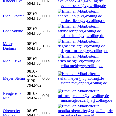
Knöckl Eva
0.02
6943-12
eva.knoeckl@vg-zolling.de
08167
Liebl Andrea
0.10
6943-15
andrea.liebl@vg-zolling.de
08167
Lohr Sabine
2.05
6943-36
sabine.lohr@vg-zolling.de
Maier
08167
1.08
Dagmar
6943-16
dagmar.maier@vg-zolling.de
08167
Mehl Erika
0.14
6943-35
erika.mehl@vg-zolling.de
08167
6943-50
Meyer Stefan
0.05
0170
stefan.meyer@vg-zolling.de
7942402
Neugebauer
08167
0.01
Mia
6943-58
mia.neugebauer@vg-zolling.de
Obermeier
08167
0.13
Monika
6943-42
monika.obermeier@vg-