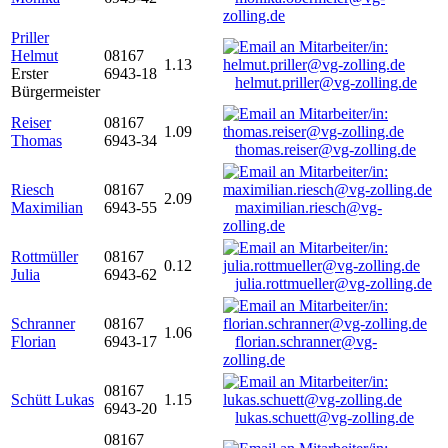
zolling.de
Priller
Helmut
08167
1.13
Erster
6943-18
helmut.priller@vg-zolling.de
Bürgermeister
Reiser
08167
1.09
Thomas
6943-34
thomas.reiser@vg-zolling.de
Riesch
08167
2.09
Maximilian
6943-55
maximilian.riesch@vg-
zolling.de
Rottmüller
08167
0.12
Julia
6943-62
julia.rottmueller@vg-zolling.de
Schranner
08167
1.06
Florian
6943-17
florian.schranner@vg-
zolling.de
08167
Schütt Lukas
1.15
6943-20
lukas.schuett@vg-zolling.de
08167