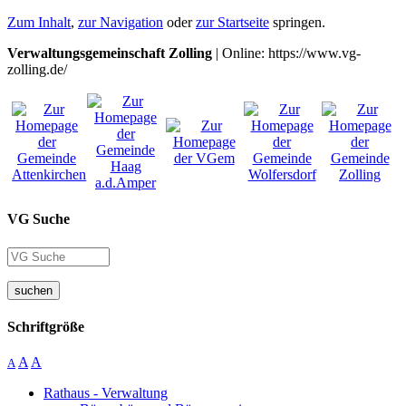
Zum Inhalt
,
zur Navigation
oder
zur Startseite
springen.
Verwaltungsgemeinschaft Zolling
| Online: https://www.vg-
zolling.de/
VG Suche
suchen
Schriftgröße
A
A
A
Rathaus - Verwaltung