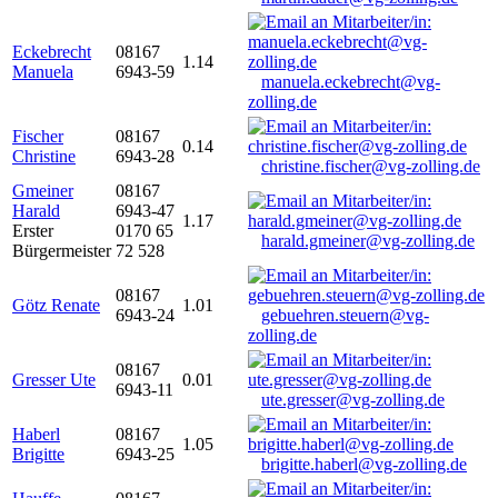
Eckebrecht
08167
1.14
Manuela
6943-59
manuela.eckebrecht@vg-
zolling.de
Fischer
08167
0.14
Christine
6943-28
christine.fischer@vg-zolling.de
Gmeiner
08167
Harald
6943-47
1.17
Erster
0170 65
harald.gmeiner@vg-zolling.de
Bürgermeister
72 528
08167
Götz Renate
1.01
6943-24
gebuehren.steuern@vg-
zolling.de
08167
Gresser Ute
0.01
6943-11
ute.gresser@vg-zolling.de
Haberl
08167
1.05
Brigitte
6943-25
brigitte.haberl@vg-zolling.de