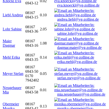
Knöckl Eva
0.02
6943-12
eva.knoeckl@vg-zolling.de
08167
Liebl Andrea
0.10
6943-15
andrea.liebl@vg-zolling.de
08167
Lohr Sabine
2.05
6943-36
sabine.lohr@vg-zolling.de
Maier
08167
1.08
Dagmar
6943-16
dagmar.maier@vg-zolling.de
08167
Mehl Erika
0.14
6943-35
erika.mehl@vg-zolling.de
08167
6943-50
Meyer Stefan
0.05
0170
stefan.meyer@vg-zolling.de
7942402
Neugebauer
08167
0.01
Mia
6943-58
mia.neugebauer@vg-zolling.de
Obermeier
08167
0.13
Monika
6943-42
monika.obermeier@vg-