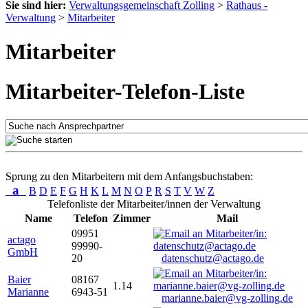
Sie sind hier:
Verwaltungsgemeinschaft Zolling
>
Rathaus -
Verwaltung
>
Mitarbeiter
Mitarbeiter
Mitarbeiter-Telefon-Liste
Sprung zu den Mitarbeitern mit dem Anfangsbuchstaben:
a
B
D
E
F
G
H
K
L
M
N
O
P
R
S
T
V
W
Z
Telefonliste der Mitarbeiter/innen der Verwaltung
Name
Telefon
Zimmer
Mail
09951
actago
99990-
GmbH
20
datenschutz@actago.de
Baier
08167
1.14
Marianne
6943-51
marianne.baier@vg-zolling.de