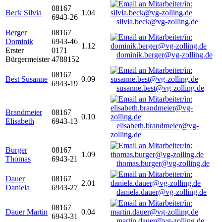
08167
Beck Silvia
1.04
6943-26
silvia.beck@vg-zolling.de
Berger
08167
Dominik
6943-46
1.12
Erster
0171
dominik.berger@vg-zolling.de
Bürgermeister
4788152
08167
Best Susanne
0.09
6943-19
susanne.best@vg-zolling.de
Brandmeier
08167
0.10
Elisabeth
6943-13
elisabeth.brandmeier@vg-
zolling.de
Burger
08167
1.09
Thomas
6943-21
thomas.burger@vg-zolling.de
Dauer
08167
2.01
Daniela
6943-27
daniela.dauer@vg-zolling.de
08167
Dauer Martin
0.04
6943-31
martin.dauer@vg-zolling.de