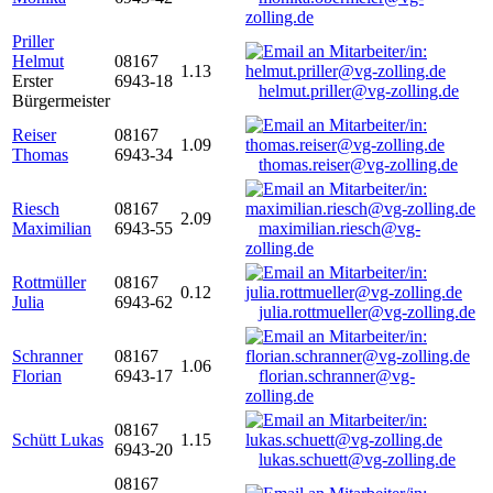
zolling.de
Priller
Helmut
08167
1.13
Erster
6943-18
helmut.priller@vg-zolling.de
Bürgermeister
Reiser
08167
1.09
Thomas
6943-34
thomas.reiser@vg-zolling.de
Riesch
08167
2.09
Maximilian
6943-55
maximilian.riesch@vg-
zolling.de
Rottmüller
08167
0.12
Julia
6943-62
julia.rottmueller@vg-zolling.de
Schranner
08167
1.06
Florian
6943-17
florian.schranner@vg-
zolling.de
08167
Schütt Lukas
1.15
6943-20
lukas.schuett@vg-zolling.de
08167