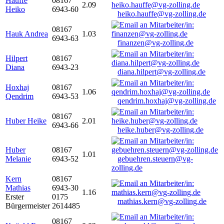
Hauffe
08167
2.09
Heiko
6943-60
heiko.hauffe@vg-zolling.de
08167
Hauk Andrea
1.03
6943-63
finanzen@vg-zolling.de
Hilpert
08167
Diana
6943-23
diana.hilpert@vg-zolling.de
Hoxhaj
08167
1.06
Qendrim
6943-53
qendrim.hoxhaj@vg-zolling.de
08167
Huber Heike
2.01
6943-66
heike.huber@vg-zolling.de
Huber
08167
1.01
Melanie
6943-52
gebuehren.steuern@vg-
zolling.de
Kern
08167
Mathias
6943-30
1.16
Erster
0175
mathias.kern@vg-zolling.de
Bürgermeister
2614485
08167