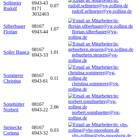
Sellmeier
6943-43
0.07
Rudolf
0171
rudolf.sellmeier@vg-zolling.de
3032403
Silberbauer
08167
1.07
Florian
6943-44
florian.silberbauer@vg-
zolling.de
08167
Soller Bianca
1.01
6943-33
gebuehren.steuern@vg-
zolling.de
Sommerer
08167
0.11
Christina
6943-61
christina.sommerer@vg-
zolling.de
Sonnhütter
08167
2.06
Norbert
6943-22
norbert.sonnhuetter@vg-
zolling.de
Steinecke
08167
0.03
Corinna
6943-32
vhs-zolling@vhs-moosburg.de