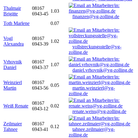
Thalmair
08167
1.03
Brigitte
6943-45
finanzen@vg-zolling.de
Toth Marlene
0.07
Vogl
08167
1.02
Alexandra
6943-39
vollstreckungsstelle@vg-
zolling.de
Vrhovnik
08167
1.07
Daniel
6943-37
daniel.vrhovnik@vg-zolling.de
Weinzierl
08167
0.05
Martin
6943-56
martin.weinzierl@vg-
zolling.de
08167
Weiß Renate
0.02
6943-12
renate.weiss@vg-zolling.de
Zeilmaier
08167
0.12
Tahnee
6943-41
tahnee.zeilmaier@vg-
zolling.de