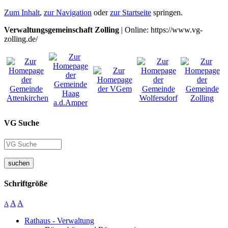
Zum Inhalt
,
zur Navigation
oder
zur Startseite
springen.
Verwaltungsgemeinschaft Zolling
| Online: https://www.vg-
zolling.de/
VG Suche
suchen
Schriftgröße
A
A
A
Rathaus - Verwaltung