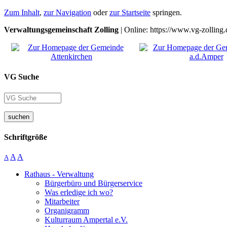
Zum Inhalt
,
zur Navigation
oder
zur Startseite
springen.
Verwaltungsgemeinschaft Zolling
| Online: https://www.vg-zolling.
VG Suche
suchen
Schriftgröße
A
A
A
Rathaus - Verwaltung
Bürgerbüro und Bürgerservice
Was erledige ich wo?
Mitarbeiter
Organigramm
Kulturraum Ampertal e.V.