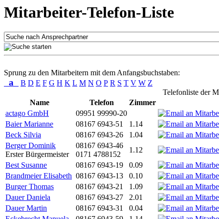
Mitarbeiter-Telefon-Liste
Sprung zu den Mitarbeitern mit dem Anfangsbuchstaben:
a
B
D
E
F
G
H
K
L
M
N
O
P
R
S
T
V
W
Z
Telefonliste der M
Name
Telefon
Zimmer
actago GmbH
09951 99990-20
Baier Marianne
08167 6943-51
1.14
Beck Silvia
08167 6943-26
1.04
Berger Dominik
08167 6943-46
1.12
Erster Bürgermeister
0171 4788152
Best Susanne
08167 6943-19
0.09
Brandmeier Elisabeth
08167 6943-13
0.10
Burger Thomas
08167 6943-21
1.09
Dauer Daniela
08167 6943-27
2.01
Dauer Martin
08167 6943-31
0.04
Eckebrecht Manuela
08167 6943-59
1.14