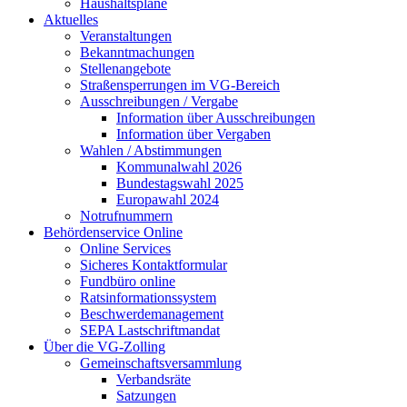
Haushaltspläne
Aktuelles
Veranstaltungen
Bekanntmachungen
Stellenangebote
Straßensperrungen im VG-Bereich
Ausschreibungen / Vergabe
Information über Ausschreibungen
Information über Vergaben
Wahlen / Abstimmungen
Kommunalwahl 2026
Bundestagswahl 2025
Europawahl 2024
Notrufnummern
Behördenservice Online
Online Services
Sicheres Kontaktformular
Fundbüro online
Ratsinformationssystem
Beschwerdemanagement
SEPA Lastschriftmandat
Über die VG-Zolling
Gemeinschaftsversammlung
Verbandsräte
Satzungen