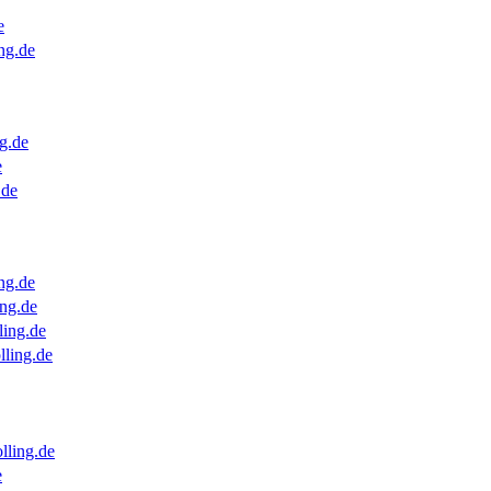
e
ng.de
g.de
e
.de
ng.de
ng.de
ling.de
lling.de
lling.de
e