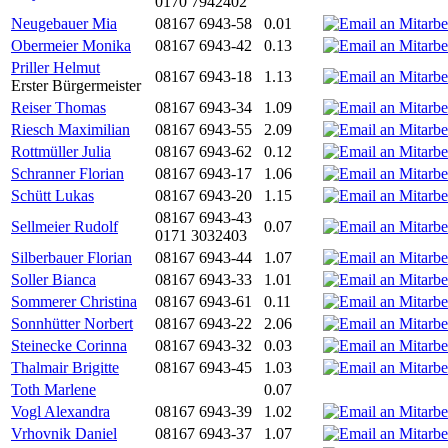
0170 7942402
Neugebauer Mia
08167 6943-58
0.01
Obermeier Monika
08167 6943-42
0.13
Priller Helmut
08167 6943-18
1.13
Erster Bürgermeister
Reiser Thomas
08167 6943-34
1.09
Riesch Maximilian
08167 6943-55
2.09
Rottmüller Julia
08167 6943-62
0.12
Schranner Florian
08167 6943-17
1.06
Schütt Lukas
08167 6943-20
1.15
08167 6943-43
Sellmeier Rudolf
0.07
0171 3032403
Silberbauer Florian
08167 6943-44
1.07
Soller Bianca
08167 6943-33
1.01
Sommerer Christina
08167 6943-61
0.11
Sonnhütter Norbert
08167 6943-22
2.06
Steinecke Corinna
08167 6943-32
0.03
Thalmair Brigitte
08167 6943-45
1.03
Toth Marlene
0.07
Vogl Alexandra
08167 6943-39
1.02
Vrhovnik Daniel
08167 6943-37
1.07