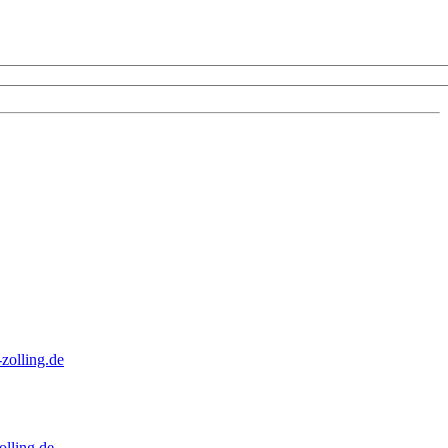
zolling.de
lling.de