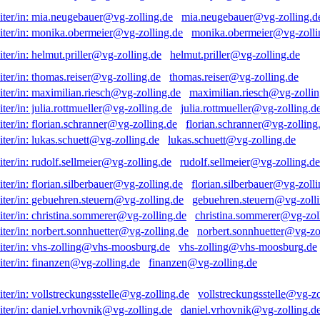
mia.neugebauer@vg-zolling.d
monika.obermeier@vg-zolli
helmut.priller@vg-zolling.de
thomas.reiser@vg-zolling.de
maximilian.riesch@vg-zollin
julia.rottmueller@vg-zolling.d
florian.schranner@vg-zolling
lukas.schuett@vg-zolling.de
rudolf.sellmeier@vg-zolling.de
florian.silberbauer@vg-zolli
gebuehren.steuern@vg-zolli
christina.sommerer@vg-zol
norbert.sonnhuetter@vg-zo
vhs-zolling@vhs-moosburg.de
finanzen@vg-zolling.de
vollstreckungsstelle@vg-zo
daniel.vrhovnik@vg-zolling.d