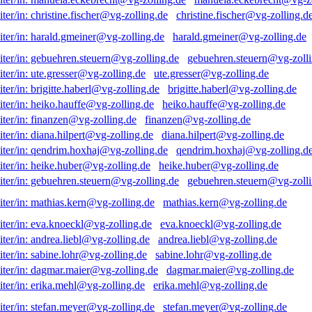
christine.fischer@vg-zolling.d
harald.gmeiner@vg-zolling.de
gebuehren.steuern@vg-zolli
ute.gresser@vg-zolling.de
brigitte.haberl@vg-zolling.de
heiko.hauffe@vg-zolling.de
finanzen@vg-zolling.de
diana.hilpert@vg-zolling.de
qendrim.hoxhaj@vg-zolling.d
heike.huber@vg-zolling.de
gebuehren.steuern@vg-zolli
mathias.kern@vg-zolling.de
eva.knoeckl@vg-zolling.de
andrea.liebl@vg-zolling.de
sabine.lohr@vg-zolling.de
dagmar.maier@vg-zolling.de
erika.mehl@vg-zolling.de
stefan.meyer@vg-zolling.de