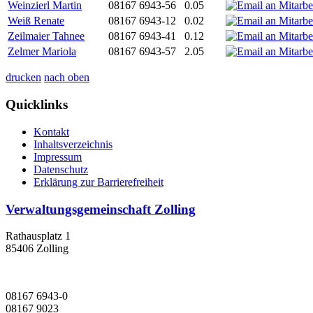
Weinzierl Martin
08167 6943-56
0.05
Weiß Renate
08167 6943-12
0.02
Zeilmaier Tahnee
08167 6943-41
0.12
Zelmer Mariola
08167 6943-57
2.05
drucken
nach oben
Quicklinks
Kontakt
Inhaltsverzeichnis
Impressum
Datenschutz
Erklärung zur Barrierefreiheit
Verwaltungsgemeinschaft Zolling
Rathausplatz 1
85406 Zolling
08167 6943-0
08167 9023