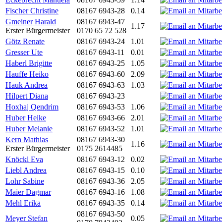
Fischer Christine
08167 6943-28
0.14
Gmeiner Harald
08167 6943-47
1.17
Erster Bürgermeister
0170 65 72 528
Götz Renate
08167 6943-24
1.01
Gresser Ute
08167 6943-11
0.01
Haberl Brigitte
08167 6943-25
1.05
Hauffe Heiko
08167 6943-60
2.09
Hauk Andrea
08167 6943-63
1.03
Hilpert Diana
08167 6943-23
Hoxhaj Qendrim
08167 6943-53
1.06
Huber Heike
08167 6943-66
2.01
Huber Melanie
08167 6943-52
1.01
Kern Mathias
08167 6943-30
1.16
Erster Bürgermeister
0175 2614485
Knöckl Eva
08167 6943-12
0.02
Liebl Andrea
08167 6943-15
0.10
Lohr Sabine
08167 6943-36
2.05
Maier Dagmar
08167 6943-16
1.08
Mehl Erika
08167 6943-35
0.14
08167 6943-50
Meyer Stefan
0.05