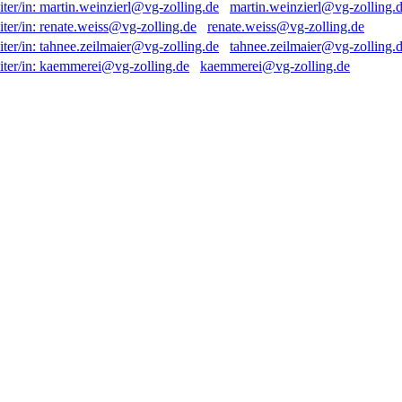
martin.weinzierl@vg-zolling.
renate.weiss@vg-zolling.de
tahnee.zeilmaier@vg-zolling.
kaemmerei@vg-zolling.de