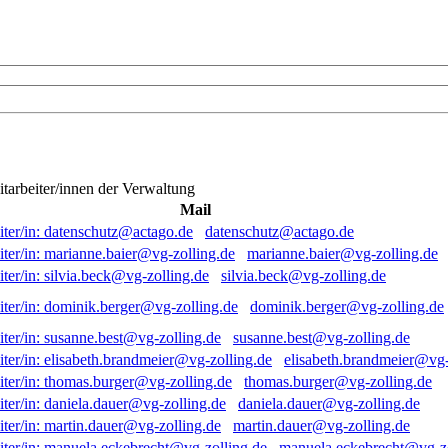
itarbeiter/innen der Verwaltung
Mail
datenschutz@actago.de
marianne.baier@vg-zolling.de
silvia.beck@vg-zolling.de
dominik.berger@vg-zolling.de
susanne.best@vg-zolling.de
elisabeth.brandmeier@vg-
thomas.burger@vg-zolling.de
daniela.dauer@vg-zolling.de
martin.dauer@vg-zolling.de
manuela.eckebrecht@vg-zo