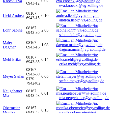
Knöckl Eva
0.02
6943-12
eva.knoeckl@vg-zolling.de
08167
Liebl Andrea
0.10
6943-15
andrea.liebl@vg-zolling.de
08167
Lohr Sabine
2.05
6943-36
sabine.lohr@vg-zolling.de
Maier
08167
1.08
Dagmar
6943-16
dagmar.maier@vg-zolling.de
08167
Mehl Erika
0.14
6943-35
erika.mehl@vg-zolling.de
08167
6943-50
Meyer Stefan
0.05
0170
stefan.meyer@vg-zolling.de
7942402
Neugebauer
08167
0.01
Mia
6943-58
mia.neugebauer@vg-zolling.de
Obermeier
08167
0.13
Monika
6943-42
monika.obermeier@vg-