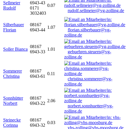
Sellmeier
6943-43
0.07
Rudolf
0171
rudolf.sellmeier@vg-zolling.de
3032403
Silberbauer
08167
1.07
Florian
6943-44
florian.silberbauer@vg-
zolling.de
08167
Soller Bianca
1.01
6943-33
gebuehren.steuern@vg-
zolling.de
Sommerer
08167
0.11
Christina
6943-61
christina.sommerer@vg-
zolling.de
Sonnhütter
08167
2.06
Norbert
6943-22
norbert.sonnhuetter@vg-
zolling.de
Steinecke
08167
0.03
Corinna
6943-32
vhs-zolling@vhs-moosburg.de