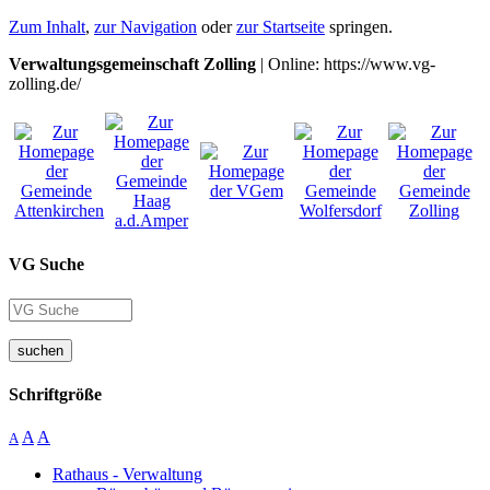
Zum Inhalt
,
zur Navigation
oder
zur Startseite
springen.
Verwaltungsgemeinschaft Zolling
| Online: https://www.vg-
zolling.de/
VG Suche
suchen
Schriftgröße
A
A
A
Rathaus - Verwaltung