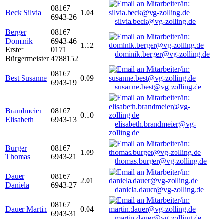
08167
Beck Silvia
1.04
6943-26
silvia.beck@vg-zolling.de
Berger
08167
Dominik
6943-46
1.12
Erster
0171
dominik.berger@vg-zolling.de
Bürgermeister
4788152
08167
Best Susanne
0.09
6943-19
susanne.best@vg-zolling.de
Brandmeier
08167
0.10
Elisabeth
6943-13
elisabeth.brandmeier@vg-
zolling.de
Burger
08167
1.09
Thomas
6943-21
thomas.burger@vg-zolling.de
Dauer
08167
2.01
Daniela
6943-27
daniela.dauer@vg-zolling.de
08167
Dauer Martin
0.04
6943-31
martin.dauer@vg-zolling.de