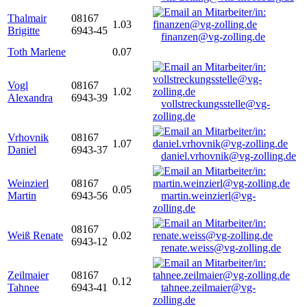
Thalmair
08167
1.03
Brigitte
6943-45
finanzen@vg-zolling.de
Toth Marlene
0.07
Vogl
08167
1.02
Alexandra
6943-39
vollstreckungsstelle@vg-
zolling.de
Vrhovnik
08167
1.07
Daniel
6943-37
daniel.vrhovnik@vg-zolling.de
Weinzierl
08167
0.05
Martin
6943-56
martin.weinzierl@vg-
zolling.de
08167
Weiß Renate
0.02
6943-12
renate.weiss@vg-zolling.de
Zeilmaier
08167
0.12
Tahnee
6943-41
tahnee.zeilmaier@vg-
zolling.de