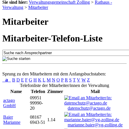
Sie sind hier:
Verwaltungsgemeinschaft Zolling
>
Rathaus -
Verwaltung
>
Mitarbeiter
Mitarbeiter
Mitarbeiter-Telefon-Liste
Sprung zu den Mitarbeitern mit dem Anfangsbuchstaben:
a
B
D
E
F
G
H
K
L
M
N
O
P
R
S
T
V
W
Z
Telefonliste der Mitarbeiter/innen der Verwaltung
Name
Telefon
Zimmer
Mail
09951
actago
99990-
GmbH
20
datenschutz@actago.de
Baier
08167
1.14
Marianne
6943-51
marianne.baier@vg-zolling.de