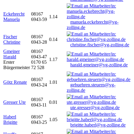
Eckebrecht
08167
1.14
Manuela
6943-59
manuela.eckebrecht@vg-
zolling.de
Fischer
08167
0.14
Christine
6943-28
christine.fischer@vg-zolling.de
Gmeiner
08167
Harald
6943-47
1.17
Erster
0170 65
harald.gmeiner@vg-zolling.de
Bürgermeister
72 528
08167
Götz Renate
1.01
6943-24
gebuehren.steuern@vg-
zolling.de
08167
Gresser Ute
0.01
6943-11
ute.gresser@vg-zolling.de
Haberl
08167
1.05
Brigitte
6943-25
brigitte.haberl@vg-zolling.de