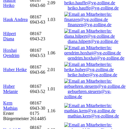
Hauffe
08167
2.09
Heiko
6943-60
heiko.hauffe@vg-zolling.de
08167
Hauk Andrea
1.03
6943-63
finanzen@vg-zolling.de
Hilpert
08167
Diana
6943-23
diana.hilpert@vg-zolling.de
Hoxhaj
08167
1.06
Qendrim
6943-53
qendrim.hoxhaj@vg-zolling.de
08167
Huber Heike
2.01
6943-66
heike.huber@vg-zolling.de
Huber
08167
1.01
Melanie
6943-52
gebuehren.steuern@vg-
zolling.de
Kern
08167
Mathias
6943-30
1.16
Erster
0175
mathias.kern@vg-zolling.de
Bürgermeister
2614485
08167