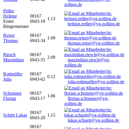
zolling.de
Priller
Helmut
08167
1.13
Erster
6943-18
helmut.priller@vg-zolling.de
Bürgermeister
Reiser
08167
1.09
Thomas
6943-34
thomas.reiser@vg-zolling.de
Riesch
08167
2.09
Maximilian
6943-55
maximilian.riesch@vg-
zolling.de
Rottmüller
08167
0.12
Julia
6943-62
julia.rottmueller@vg-zolling.de
Schranner
08167
1.06
Florian
6943-17
florian.schranner@vg-
zolling.de
08167
Schütt Lukas
1.15
6943-20
lukas.schuett@vg-zolling.de
08167