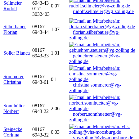
Sellmeier
6943-43
0.07
Rudolf
0171
rudolf.sellmeier@vg-zolling.de
3032403
Silberbauer
08167
1.07
Florian
6943-44
florian.silberbauer@vg-
zolling.de
08167
Soller Bianca
1.01
6943-33
gebuehren.steuern@vg-
zolling.de
Sommerer
08167
0.11
Christina
6943-61
christina.sommerer@vg-
zolling.de
Sonnhütter
08167
2.06
Norbert
6943-22
norbert.sonnhuetter@vg-
zolling.de
Steinecke
08167
0.03
Corinna
6943-32
vhs-zolling@vhs-moosburg.de