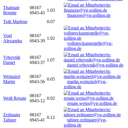
Thalmair
08167
1.03
Brigitte
6943-45
finanzen@vg-zolling.de
Toth Marlene
0.07
Vogl
08167
1.02
Alexandra
6943-39
vollstreckungsstelle@vg-
zolling.de
Vrhovnik
08167
1.07
Daniel
6943-37
daniel.vrhovnik@vg-zolling.de
Weinzierl
08167
0.05
Martin
6943-56
martin.weinzierl@vg-
zolling.de
08167
Weiß Renate
0.02
6943-12
renate.weiss@vg-zolling.de
Zeilmaier
08167
0.12
Tahnee
6943-41
tahnee.zeilmaier@vg-
zolling.de