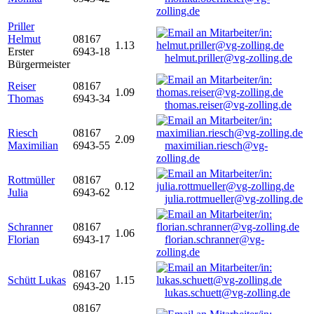
zolling.de
Priller
Helmut
08167
1.13
Erster
6943-18
helmut.priller@vg-zolling.de
Bürgermeister
Reiser
08167
1.09
Thomas
6943-34
thomas.reiser@vg-zolling.de
Riesch
08167
2.09
Maximilian
6943-55
maximilian.riesch@vg-
zolling.de
Rottmüller
08167
0.12
Julia
6943-62
julia.rottmueller@vg-zolling.de
Schranner
08167
1.06
Florian
6943-17
florian.schranner@vg-
zolling.de
08167
Schütt Lukas
1.15
6943-20
lukas.schuett@vg-zolling.de
08167