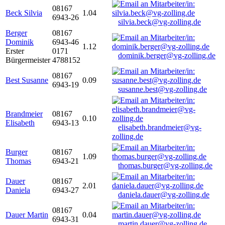
08167
Beck Silvia
1.04
6943-26
silvia.beck@vg-zolling.de
Berger
08167
Dominik
6943-46
1.12
Erster
0171
dominik.berger@vg-zolling.de
Bürgermeister
4788152
08167
Best Susanne
0.09
6943-19
susanne.best@vg-zolling.de
Brandmeier
08167
0.10
Elisabeth
6943-13
elisabeth.brandmeier@vg-
zolling.de
Burger
08167
1.09
Thomas
6943-21
thomas.burger@vg-zolling.de
Dauer
08167
2.01
Daniela
6943-27
daniela.dauer@vg-zolling.de
08167
Dauer Martin
0.04
6943-31
martin.dauer@vg-zolling.de