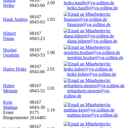
Hauffe
08167
2.09
Heiko
6943-60
heiko.hauffe@vg-zolling.de
08167
Hauk Andrea
1.03
6943-63
finanzen@vg-zolling.de
Hilpert
08167
Diana
6943-23
diana.hilpert@vg-zolling.de
Hoxhaj
08167
1.06
Qendrim
6943-53
qendrim.hoxhaj@vg-zolling.de
08167
Huber Heike
2.01
6943-66
heike.huber@vg-zolling.de
Huber
08167
1.01
Melanie
6943-52
gebuehren.steuern@vg-
zolling.de
Kern
08167
Mathias
6943-30
1.16
Erster
0175
mathias.kern@vg-zolling.de
Bürgermeister
2614485
08167