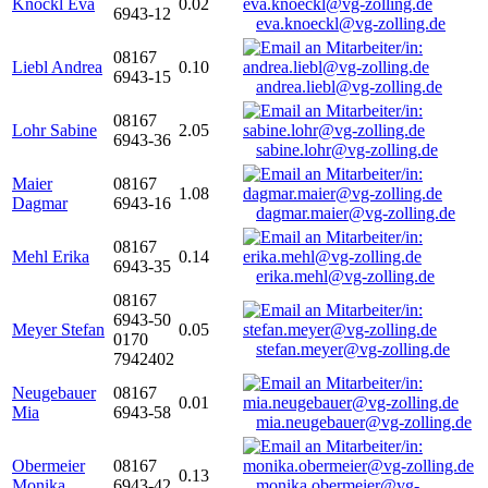
Knöckl Eva
0.02
6943-12
eva.knoeckl@vg-zolling.de
08167
Liebl Andrea
0.10
6943-15
andrea.liebl@vg-zolling.de
08167
Lohr Sabine
2.05
6943-36
sabine.lohr@vg-zolling.de
Maier
08167
1.08
Dagmar
6943-16
dagmar.maier@vg-zolling.de
08167
Mehl Erika
0.14
6943-35
erika.mehl@vg-zolling.de
08167
6943-50
Meyer Stefan
0.05
0170
stefan.meyer@vg-zolling.de
7942402
Neugebauer
08167
0.01
Mia
6943-58
mia.neugebauer@vg-zolling.de
Obermeier
08167
0.13
Monika
6943-42
monika.obermeier@vg-