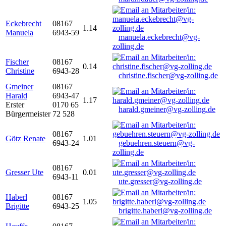
Eckebrecht
08167
1.14
Manuela
6943-59
manuela.eckebrecht@vg-
zolling.de
Fischer
08167
0.14
Christine
6943-28
christine.fischer@vg-zolling.de
Gmeiner
08167
Harald
6943-47
1.17
Erster
0170 65
harald.gmeiner@vg-zolling.de
Bürgermeister
72 528
08167
Götz Renate
1.01
6943-24
gebuehren.steuern@vg-
zolling.de
08167
Gresser Ute
0.01
6943-11
ute.gresser@vg-zolling.de
Haberl
08167
1.05
Brigitte
6943-25
brigitte.haberl@vg-zolling.de