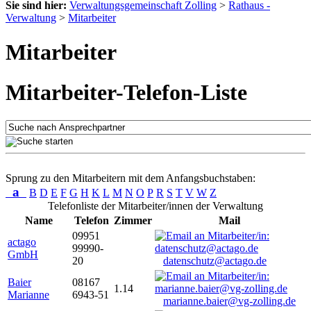
Sie sind hier:
Verwaltungsgemeinschaft Zolling
>
Rathaus -
Verwaltung
>
Mitarbeiter
Mitarbeiter
Mitarbeiter-Telefon-Liste
Sprung zu den Mitarbeitern mit dem Anfangsbuchstaben:
a
B
D
E
F
G
H
K
L
M
N
O
P
R
S
T
V
W
Z
Telefonliste der Mitarbeiter/innen der Verwaltung
Name
Telefon
Zimmer
Mail
09951
actago
99990-
GmbH
20
datenschutz@actago.de
Baier
08167
1.14
Marianne
6943-51
marianne.baier@vg-zolling.de