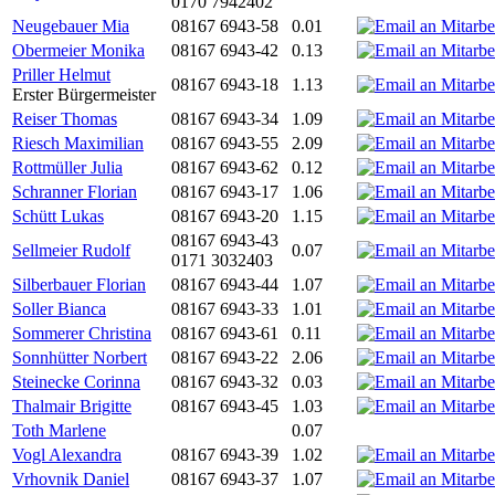
0170 7942402
Neugebauer Mia
08167 6943-58
0.01
Obermeier Monika
08167 6943-42
0.13
Priller Helmut
08167 6943-18
1.13
Erster Bürgermeister
Reiser Thomas
08167 6943-34
1.09
Riesch Maximilian
08167 6943-55
2.09
Rottmüller Julia
08167 6943-62
0.12
Schranner Florian
08167 6943-17
1.06
Schütt Lukas
08167 6943-20
1.15
08167 6943-43
Sellmeier Rudolf
0.07
0171 3032403
Silberbauer Florian
08167 6943-44
1.07
Soller Bianca
08167 6943-33
1.01
Sommerer Christina
08167 6943-61
0.11
Sonnhütter Norbert
08167 6943-22
2.06
Steinecke Corinna
08167 6943-32
0.03
Thalmair Brigitte
08167 6943-45
1.03
Toth Marlene
0.07
Vogl Alexandra
08167 6943-39
1.02
Vrhovnik Daniel
08167 6943-37
1.07