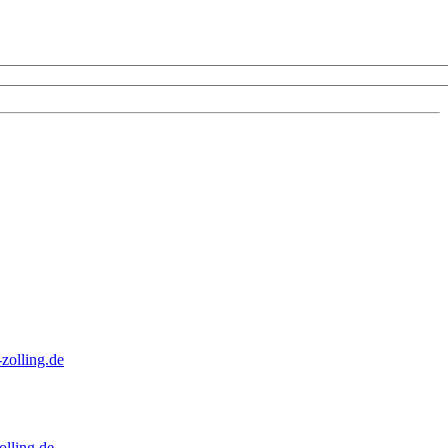
zolling.de
lling.de