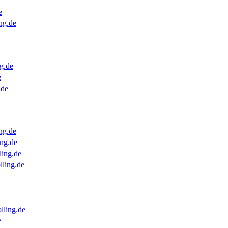
e
ng.de
g.de
e
.de
ng.de
ng.de
ling.de
lling.de
lling.de
e