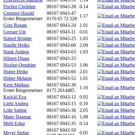
Fischer Christine
08167 6943-28
0.14
Gmeiner Harald
08167 6943-47
1.17
Erster Bürgermeister
0170 65 72 528
Götz Renate
08167 6943-24
1.01
Gresser Ute
08167 6943-11
0.01
Haberl Brigitte
08167 6943-25
1.05
Hauffe Heiko
08167 6943-60
2.09
Hauk Andrea
08167 6943-63
1.03
Hilpert Diana
08167 6943-23
Hoxhaj Qendrim
08167 6943-53
1.06
Huber Heike
08167 6943-66
2.01
Huber Melanie
08167 6943-52
1.01
Kern Mathias
08167 6943-30
1.16
Erster Bürgermeister
0175 2614485
Knöckl Eva
08167 6943-12
0.02
Liebl Andrea
08167 6943-15
0.10
Lohr Sabine
08167 6943-36
2.05
Maier Dagmar
08167 6943-16
1.08
Mehl Erika
08167 6943-35
0.14
08167 6943-50
Meyer Stefan
0.05