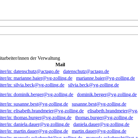
itarbeiter/innen der Verwaltung
Mail
datenschutz@actago.de
marianne.baier@vg-zolling.de
silvia.beck@vg-zolling.de
dominik.berger@vg-zolling.de
susanne.best@vg-zolling.de
elisabeth.brandmeier@vg-
thomas.burger@vg-zolling.de
daniela.dauer@vg-zolling.de
martin.dauer@vg-zolling.de
manuela.eckebrecht@vg-zo