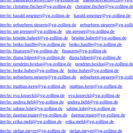
christine.fischer@vg-zolling.d
harald.gmeiner@vg-zolling.de
gebuehren.steuern@vg-zolli
ute.gresser@vg-zolling.de
brigitte.haberl@vg-zolling.de
heiko.hauffe@vg-zolling.de
finanzen@vg-zolling.de
diana.hilpert@vg-zolling.de
qendrim.hoxhaj@vg-zolling.d
heike.huber@vg-zolling.de
gebuehren.steuern@vg-zolli
mathias.kern@vg-zolling.de
eva.knoeckl@vg-zolling.de
andrea.liebl@vg-zolling.de
sabine.lohr@vg-zolling.de
dagmar.maier@vg-zolling.de
erika.mehl@vg-zolling.de
stefan.meyer@vg-zolling.de