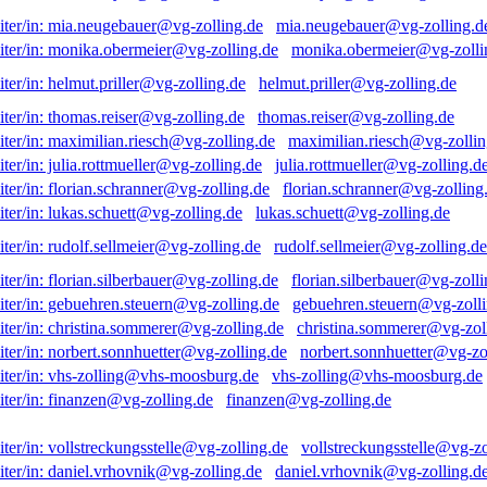
mia.neugebauer@vg-zolling.d
monika.obermeier@vg-zolli
helmut.priller@vg-zolling.de
thomas.reiser@vg-zolling.de
maximilian.riesch@vg-zollin
julia.rottmueller@vg-zolling.d
florian.schranner@vg-zolling
lukas.schuett@vg-zolling.de
rudolf.sellmeier@vg-zolling.de
florian.silberbauer@vg-zolli
gebuehren.steuern@vg-zolli
christina.sommerer@vg-zol
norbert.sonnhuetter@vg-zo
vhs-zolling@vhs-moosburg.de
finanzen@vg-zolling.de
vollstreckungsstelle@vg-zo
daniel.vrhovnik@vg-zolling.d