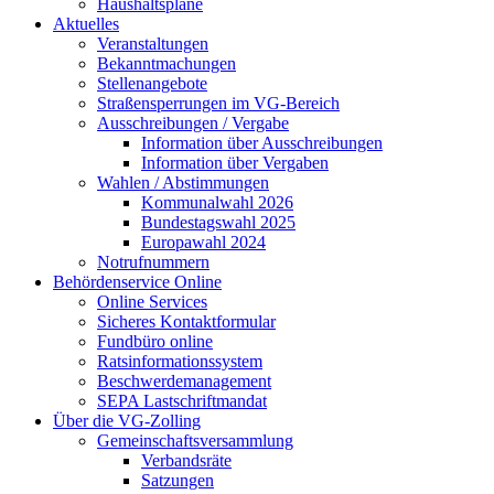
Haushaltspläne
Aktuelles
Veranstaltungen
Bekanntmachungen
Stellenangebote
Straßensperrungen im VG-Bereich
Ausschreibungen / Vergabe
Information über Ausschreibungen
Information über Vergaben
Wahlen / Abstimmungen
Kommunalwahl 2026
Bundestagswahl 2025
Europawahl 2024
Notrufnummern
Behördenservice Online
Online Services
Sicheres Kontaktformular
Fundbüro online
Ratsinformationssystem
Beschwerdemanagement
SEPA Lastschriftmandat
Über die VG-Zolling
Gemeinschaftsversammlung
Verbandsräte
Satzungen