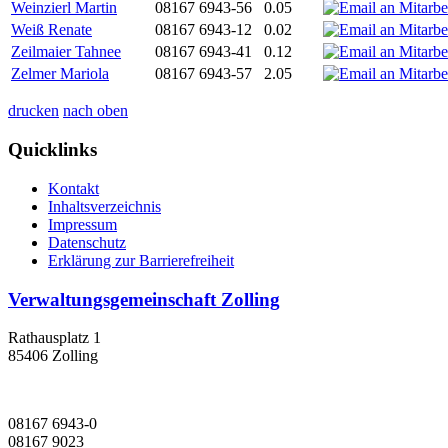
Weinzierl Martin
08167 6943-56
0.05
Weiß Renate
08167 6943-12
0.02
Zeilmaier Tahnee
08167 6943-41
0.12
Zelmer Mariola
08167 6943-57
2.05
drucken
nach oben
Quicklinks
Kontakt
Inhaltsverzeichnis
Impressum
Datenschutz
Erklärung zur Barrierefreiheit
Verwaltungsgemeinschaft Zolling
Rathausplatz 1
85406 Zolling
08167 6943-0
08167 9023