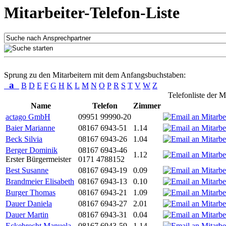
Mitarbeiter-Telefon-Liste
Sprung zu den Mitarbeitern mit dem Anfangsbuchstaben:
a
B
D
E
F
G
H
K
L
M
N
O
P
R
S
T
V
W
Z
Telefonliste der M
Name
Telefon
Zimmer
actago GmbH
09951 99990-20
Baier Marianne
08167 6943-51
1.14
Beck Silvia
08167 6943-26
1.04
Berger Dominik
08167 6943-46
1.12
Erster Bürgermeister
0171 4788152
Best Susanne
08167 6943-19
0.09
Brandmeier Elisabeth
08167 6943-13
0.10
Burger Thomas
08167 6943-21
1.09
Dauer Daniela
08167 6943-27
2.01
Dauer Martin
08167 6943-31
0.04
Eckebrecht Manuela
08167 6943-59
1.14