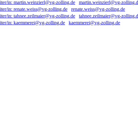
martin.weinzierl@vg-zolling.
renate.weiss@vg-zolling.de
tahnee.zeilmaier@vg-zolling.
kaemmerei@vg-zolling.de