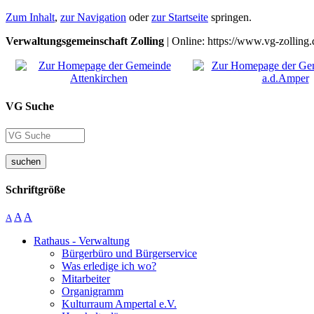
Zum Inhalt
,
zur Navigation
oder
zur Startseite
springen.
Verwaltungsgemeinschaft Zolling
| Online: https://www.vg-zolling.
VG Suche
suchen
Schriftgröße
A
A
A
Rathaus - Verwaltung
Bürgerbüro und Bürgerservice
Was erledige ich wo?
Mitarbeiter
Organigramm
Kulturraum Ampertal e.V.