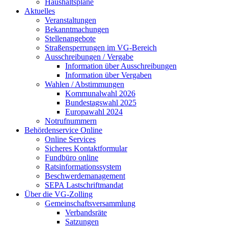
Haushaltspläne
Aktuelles
Veranstaltungen
Bekanntmachungen
Stellenangebote
Straßensperrungen im VG-Bereich
Ausschreibungen / Vergabe
Information über Ausschreibungen
Information über Vergaben
Wahlen / Abstimmungen
Kommunalwahl 2026
Bundestagswahl 2025
Europawahl 2024
Notrufnummern
Behördenservice Online
Online Services
Sicheres Kontaktformular
Fundbüro online
Ratsinformationssystem
Beschwerdemanagement
SEPA Lastschriftmandat
Über die VG-Zolling
Gemeinschaftsversammlung
Verbandsräte
Satzungen