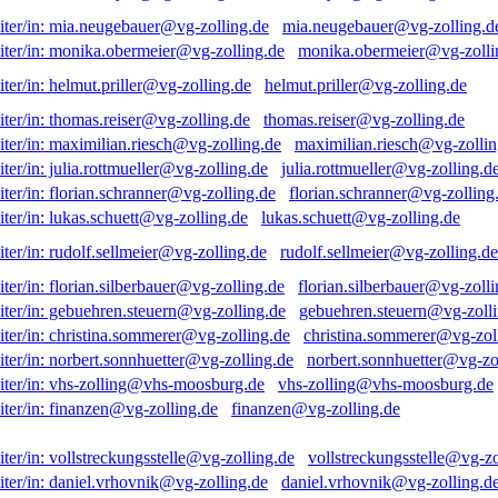
mia.neugebauer@vg-zolling.d
monika.obermeier@vg-zolli
helmut.priller@vg-zolling.de
thomas.reiser@vg-zolling.de
maximilian.riesch@vg-zollin
julia.rottmueller@vg-zolling.d
florian.schranner@vg-zolling
lukas.schuett@vg-zolling.de
rudolf.sellmeier@vg-zolling.de
florian.silberbauer@vg-zolli
gebuehren.steuern@vg-zolli
christina.sommerer@vg-zol
norbert.sonnhuetter@vg-zo
vhs-zolling@vhs-moosburg.de
finanzen@vg-zolling.de
vollstreckungsstelle@vg-zo
daniel.vrhovnik@vg-zolling.d