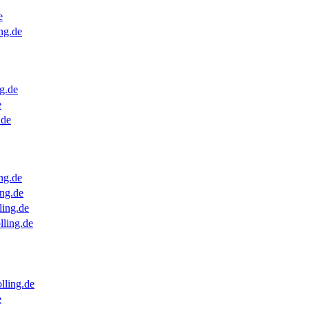
e
ng.de
g.de
e
.de
ng.de
ng.de
ling.de
lling.de
lling.de
e