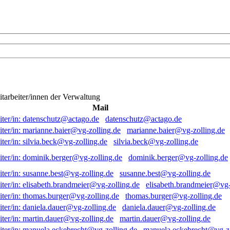
itarbeiter/innen der Verwaltung
Mail
datenschutz@actago.de
marianne.baier@vg-zolling.de
silvia.beck@vg-zolling.de
dominik.berger@vg-zolling.de
susanne.best@vg-zolling.de
elisabeth.brandmeier@vg-
thomas.burger@vg-zolling.de
daniela.dauer@vg-zolling.de
martin.dauer@vg-zolling.de
manuela.eckebrecht@vg-zo