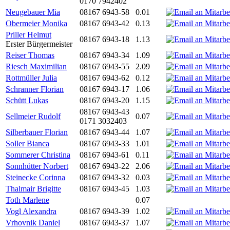
0170 7942402
Neugebauer Mia
08167 6943-58
0.01
Obermeier Monika
08167 6943-42
0.13
Priller Helmut
08167 6943-18
1.13
Erster Bürgermeister
Reiser Thomas
08167 6943-34
1.09
Riesch Maximilian
08167 6943-55
2.09
Rottmüller Julia
08167 6943-62
0.12
Schranner Florian
08167 6943-17
1.06
Schütt Lukas
08167 6943-20
1.15
08167 6943-43
Sellmeier Rudolf
0.07
0171 3032403
Silberbauer Florian
08167 6943-44
1.07
Soller Bianca
08167 6943-33
1.01
Sommerer Christina
08167 6943-61
0.11
Sonnhütter Norbert
08167 6943-22
2.06
Steinecke Corinna
08167 6943-32
0.03
Thalmair Brigitte
08167 6943-45
1.03
Toth Marlene
0.07
Vogl Alexandra
08167 6943-39
1.02
Vrhovnik Daniel
08167 6943-37
1.07