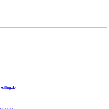
zolling.de
lling.de