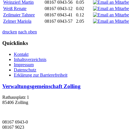
Weinzierl Martin
08167 6943-56
0.05
Weiß Renate
08167 6943-12
0.02
Zeilmaier Tahnee
08167 6943-41
0.12
Zelmer Mariola
08167 6943-57
2.05
drucken
nach oben
Quicklinks
Kontakt
Inhaltsverzeichnis
Impressum
Datenschutz
Erklärung zur Barrierefreiheit
Verwaltungsgemeinschaft Zolling
Rathausplatz 1
85406 Zolling
08167 6943-0
08167 9023