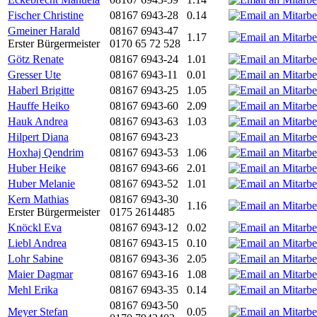
Fischer Christine
08167 6943-28
0.14
Gmeiner Harald
08167 6943-47
1.17
Erster Bürgermeister
0170 65 72 528
Götz Renate
08167 6943-24
1.01
Gresser Ute
08167 6943-11
0.01
Haberl Brigitte
08167 6943-25
1.05
Hauffe Heiko
08167 6943-60
2.09
Hauk Andrea
08167 6943-63
1.03
Hilpert Diana
08167 6943-23
Hoxhaj Qendrim
08167 6943-53
1.06
Huber Heike
08167 6943-66
2.01
Huber Melanie
08167 6943-52
1.01
Kern Mathias
08167 6943-30
1.16
Erster Bürgermeister
0175 2614485
Knöckl Eva
08167 6943-12
0.02
Liebl Andrea
08167 6943-15
0.10
Lohr Sabine
08167 6943-36
2.05
Maier Dagmar
08167 6943-16
1.08
Mehl Erika
08167 6943-35
0.14
08167 6943-50
Meyer Stefan
0.05