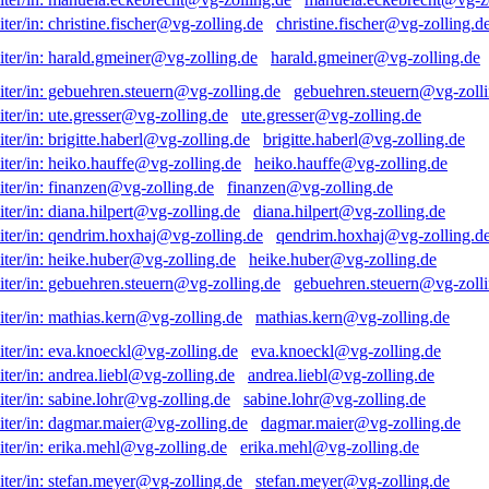
christine.fischer@vg-zolling.d
harald.gmeiner@vg-zolling.de
gebuehren.steuern@vg-zolli
ute.gresser@vg-zolling.de
brigitte.haberl@vg-zolling.de
heiko.hauffe@vg-zolling.de
finanzen@vg-zolling.de
diana.hilpert@vg-zolling.de
qendrim.hoxhaj@vg-zolling.d
heike.huber@vg-zolling.de
gebuehren.steuern@vg-zolli
mathias.kern@vg-zolling.de
eva.knoeckl@vg-zolling.de
andrea.liebl@vg-zolling.de
sabine.lohr@vg-zolling.de
dagmar.maier@vg-zolling.de
erika.mehl@vg-zolling.de
stefan.meyer@vg-zolling.de