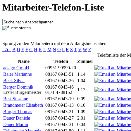
Mitarbeiter-Telefon-Liste
Sprung zu den Mitarbeitern mit dem Anfangsbuchstaben:
a
B
D
E
F
G
H
K
L
M
N
O
P
R
S
T
V
W
Z
Telefonliste der M
Name
Telefon
Zimmer
actago GmbH
09951 99990-20
Baier Marianne
08167 6943-51
1.14
Beck Silvia
08167 6943-26
1.04
Berger Dominik
08167 6943-46
1.12
Erster Bürgermeister
0171 4788152
Best Susanne
08167 6943-19
0.09
Brandmeier Elisabeth
08167 6943-13
0.10
Burger Thomas
08167 6943-21
1.09
Dauer Daniela
08167 6943-27
2.01
Dauer Martin
08167 6943-31
0.04
Eckebrecht Manuela
08167 6943-59
1.14