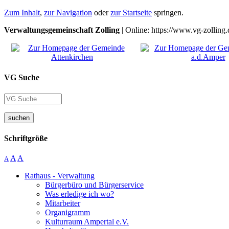
Zum Inhalt
,
zur Navigation
oder
zur Startseite
springen.
Verwaltungsgemeinschaft Zolling
| Online: https://www.vg-zolling.
VG Suche
suchen
Schriftgröße
A
A
A
Rathaus - Verwaltung
Bürgerbüro und Bürgerservice
Was erledige ich wo?
Mitarbeiter
Organigramm
Kulturraum Ampertal e.V.