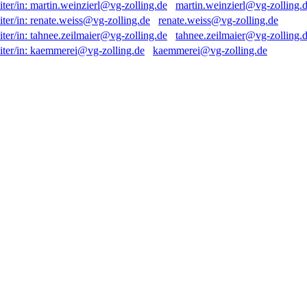
martin.weinzierl@vg-zolling.
renate.weiss@vg-zolling.de
tahnee.zeilmaier@vg-zolling.
kaemmerei@vg-zolling.de