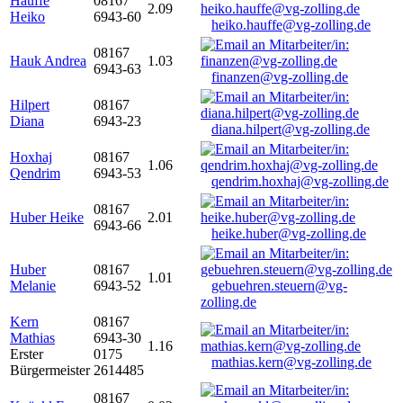
Hauffe
08167
2.09
Heiko
6943-60
heiko.hauffe@vg-zolling.de
08167
Hauk Andrea
1.03
6943-63
finanzen@vg-zolling.de
Hilpert
08167
Diana
6943-23
diana.hilpert@vg-zolling.de
Hoxhaj
08167
1.06
Qendrim
6943-53
qendrim.hoxhaj@vg-zolling.de
08167
Huber Heike
2.01
6943-66
heike.huber@vg-zolling.de
Huber
08167
1.01
Melanie
6943-52
gebuehren.steuern@vg-
zolling.de
Kern
08167
Mathias
6943-30
1.16
Erster
0175
mathias.kern@vg-zolling.de
Bürgermeister
2614485
08167