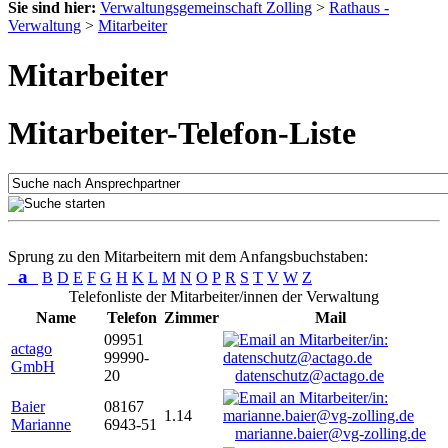
Sie sind hier:
Verwaltungsgemeinschaft Zolling
>
Rathaus -
Verwaltung
>
Mitarbeiter
Mitarbeiter
Mitarbeiter-Telefon-Liste
Sprung zu den Mitarbeitern mit dem Anfangsbuchstaben:
a
B
D
E
F
G
H
K
L
M
N
O
P
R
S
T
V
W
Z
Telefonliste der Mitarbeiter/innen der Verwaltung
Name
Telefon
Zimmer
Mail
09951
actago
99990-
GmbH
20
datenschutz@actago.de
Baier
08167
1.14
Marianne
6943-51
marianne.baier@vg-zolling.de