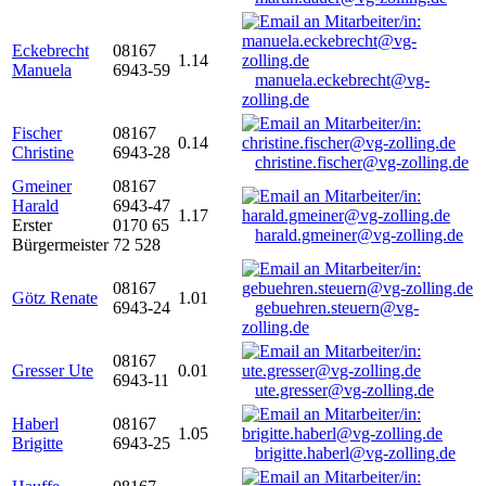
Eckebrecht
08167
1.14
Manuela
6943-59
manuela.eckebrecht@vg-
zolling.de
Fischer
08167
0.14
Christine
6943-28
christine.fischer@vg-zolling.de
Gmeiner
08167
Harald
6943-47
1.17
Erster
0170 65
harald.gmeiner@vg-zolling.de
Bürgermeister
72 528
08167
Götz Renate
1.01
6943-24
gebuehren.steuern@vg-
zolling.de
08167
Gresser Ute
0.01
6943-11
ute.gresser@vg-zolling.de
Haberl
08167
1.05
Brigitte
6943-25
brigitte.haberl@vg-zolling.de