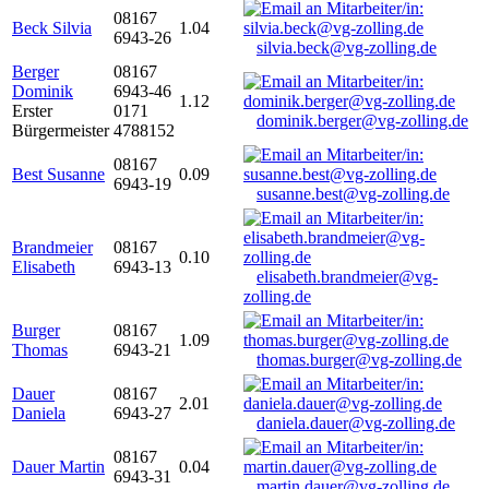
08167
Beck Silvia
1.04
6943-26
silvia.beck@vg-zolling.de
Berger
08167
Dominik
6943-46
1.12
Erster
0171
dominik.berger@vg-zolling.de
Bürgermeister
4788152
08167
Best Susanne
0.09
6943-19
susanne.best@vg-zolling.de
Brandmeier
08167
0.10
Elisabeth
6943-13
elisabeth.brandmeier@vg-
zolling.de
Burger
08167
1.09
Thomas
6943-21
thomas.burger@vg-zolling.de
Dauer
08167
2.01
Daniela
6943-27
daniela.dauer@vg-zolling.de
08167
Dauer Martin
0.04
6943-31
martin.dauer@vg-zolling.de