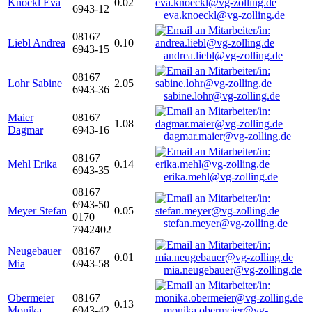
Knöckl Eva
0.02
6943-12
eva.knoeckl@vg-zolling.de
08167
Liebl Andrea
0.10
6943-15
andrea.liebl@vg-zolling.de
08167
Lohr Sabine
2.05
6943-36
sabine.lohr@vg-zolling.de
Maier
08167
1.08
Dagmar
6943-16
dagmar.maier@vg-zolling.de
08167
Mehl Erika
0.14
6943-35
erika.mehl@vg-zolling.de
08167
6943-50
Meyer Stefan
0.05
0170
stefan.meyer@vg-zolling.de
7942402
Neugebauer
08167
0.01
Mia
6943-58
mia.neugebauer@vg-zolling.de
Obermeier
08167
0.13
Monika
6943-42
monika.obermeier@vg-