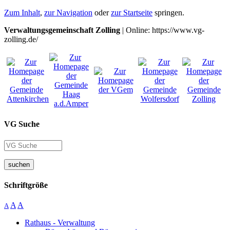
Zum Inhalt
,
zur Navigation
oder
zur Startseite
springen.
Verwaltungsgemeinschaft Zolling
| Online: https://www.vg-
zolling.de/
VG Suche
suchen
Schriftgröße
A
A
A
Rathaus - Verwaltung