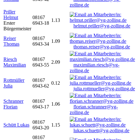
zolling.de
Priller
Helmut
08167
1.13
Erster
6943-18
helmut.priller@vg-zolling.de
Bürgermeister
Reiser
08167
1.09
Thomas
6943-34
thomas.reiser@vg-zolling.de
Riesch
08167
2.09
Maximilian
6943-55
maximilian.riesch@vg-
zolling.de
Rottmüller
08167
0.12
Julia
6943-62
julia.rottmueller@vg-zolling.de
Schranner
08167
1.06
Florian
6943-17
florian.schranner@vg-
zolling.de
08167
Schütt Lukas
1.15
6943-20
lukas.schuett@vg-zolling.de
08167