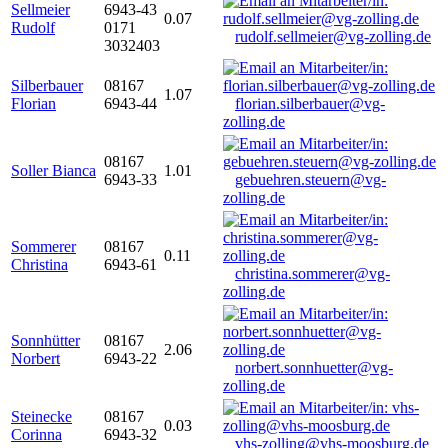
Sellmeier
6943-43
0.07
Rudolf
0171
rudolf.sellmeier@vg-zolling.de
3032403
Silberbauer
08167
1.07
Florian
6943-44
florian.silberbauer@vg-
zolling.de
08167
Soller Bianca
1.01
6943-33
gebuehren.steuern@vg-
zolling.de
Sommerer
08167
0.11
Christina
6943-61
christina.sommerer@vg-
zolling.de
Sonnhütter
08167
2.06
Norbert
6943-22
norbert.sonnhuetter@vg-
zolling.de
Steinecke
08167
0.03
Corinna
6943-32
vhs-zolling@vhs-moosburg.de