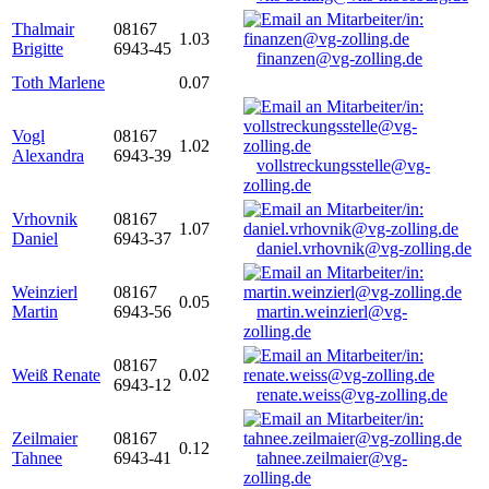
Thalmair
08167
1.03
Brigitte
6943-45
finanzen@vg-zolling.de
Toth Marlene
0.07
Vogl
08167
1.02
Alexandra
6943-39
vollstreckungsstelle@vg-
zolling.de
Vrhovnik
08167
1.07
Daniel
6943-37
daniel.vrhovnik@vg-zolling.de
Weinzierl
08167
0.05
Martin
6943-56
martin.weinzierl@vg-
zolling.de
08167
Weiß Renate
0.02
6943-12
renate.weiss@vg-zolling.de
Zeilmaier
08167
0.12
Tahnee
6943-41
tahnee.zeilmaier@vg-
zolling.de