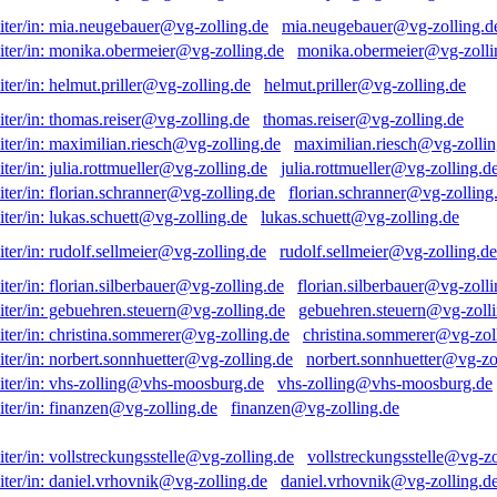
mia.neugebauer@vg-zolling.d
monika.obermeier@vg-zolli
helmut.priller@vg-zolling.de
thomas.reiser@vg-zolling.de
maximilian.riesch@vg-zollin
julia.rottmueller@vg-zolling.d
florian.schranner@vg-zolling
lukas.schuett@vg-zolling.de
rudolf.sellmeier@vg-zolling.de
florian.silberbauer@vg-zolli
gebuehren.steuern@vg-zolli
christina.sommerer@vg-zol
norbert.sonnhuetter@vg-zo
vhs-zolling@vhs-moosburg.de
finanzen@vg-zolling.de
vollstreckungsstelle@vg-zo
daniel.vrhovnik@vg-zolling.d