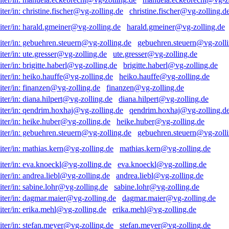
christine.fischer@vg-zolling.d
harald.gmeiner@vg-zolling.de
gebuehren.steuern@vg-zolli
ute.gresser@vg-zolling.de
brigitte.haberl@vg-zolling.de
heiko.hauffe@vg-zolling.de
finanzen@vg-zolling.de
diana.hilpert@vg-zolling.de
qendrim.hoxhaj@vg-zolling.d
heike.huber@vg-zolling.de
gebuehren.steuern@vg-zolli
mathias.kern@vg-zolling.de
eva.knoeckl@vg-zolling.de
andrea.liebl@vg-zolling.de
sabine.lohr@vg-zolling.de
dagmar.maier@vg-zolling.de
erika.mehl@vg-zolling.de
stefan.meyer@vg-zolling.de