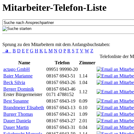
Mitarbeiter-Telefon-Liste
Sprung zu den Mitarbeitern mit dem Anfangsbuchstaben:
a
B
D
E
F
G
H
K
L
M
N
O
P
R
S
T
V
W
Z
Telefonliste der M
Name
Telefon
Zimmer
actago GmbH
09951 99990-20
Baier Marianne
08167 6943-51
1.14
Beck Silvia
08167 6943-26
1.04
Berger Dominik
08167 6943-46
1.12
Erster Bürgermeister
0171 4788152
Best Susanne
08167 6943-19
0.09
Brandmeier Elisabeth
08167 6943-13
0.10
Burger Thomas
08167 6943-21
1.09
Dauer Daniela
08167 6943-27
2.01
Dauer Martin
08167 6943-31
0.04
Eckebrecht Manuela
08167 6943-59
1.14