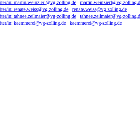
martin.weinzierl@vg-zolling.
renate.weiss@vg-zolling.de
tahnee.zeilmaier@vg-zolling.
kaemmerei@vg-zolling.de