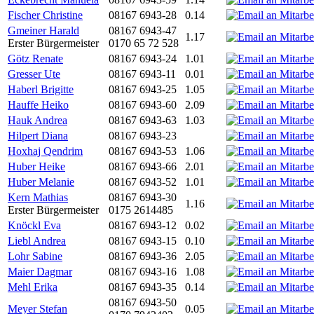
Fischer Christine
08167 6943-28
0.14
Gmeiner Harald
08167 6943-47
1.17
Erster Bürgermeister
0170 65 72 528
Götz Renate
08167 6943-24
1.01
Gresser Ute
08167 6943-11
0.01
Haberl Brigitte
08167 6943-25
1.05
Hauffe Heiko
08167 6943-60
2.09
Hauk Andrea
08167 6943-63
1.03
Hilpert Diana
08167 6943-23
Hoxhaj Qendrim
08167 6943-53
1.06
Huber Heike
08167 6943-66
2.01
Huber Melanie
08167 6943-52
1.01
Kern Mathias
08167 6943-30
1.16
Erster Bürgermeister
0175 2614485
Knöckl Eva
08167 6943-12
0.02
Liebl Andrea
08167 6943-15
0.10
Lohr Sabine
08167 6943-36
2.05
Maier Dagmar
08167 6943-16
1.08
Mehl Erika
08167 6943-35
0.14
08167 6943-50
Meyer Stefan
0.05