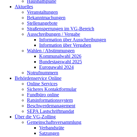
Haushaltspläne
Aktuelles
Veranstaltungen
Bekanntmachungen
Stellenangebote
Straßensperrungen im VG-Bereich
Ausschreibungen / Vergabe
Information über Ausschreibungen
Information über Vergaben
Wahlen / Abstimmungen
Kommunalwahl 2026
Bundestagswahl 2025
Europawahl 2024
Notrufnummern
Behördenservice Online
Online Services
Sicheres Kontaktformular
Fundbüro online
Ratsinformationssystem
Beschwerdemanagement
SEPA Lastschriftmandat
Über die VG-Zolling
Gemeinschaftsversammlung
Verbandsräte
Satzungen