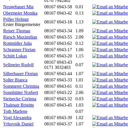
0170 7942402
Neugebauer Mia
08167 6943-58
0.01
Obermeier Monika
08167 6943-42
0.13
Priller Helmut
08167 6943-18
1.13
Erster Bürgermeister
Reiser Thomas
08167 6943-34
1.09
Riesch Maximilian
08167 6943-55
2.09
Rottmüller Julia
08167 6943-62
0.12
Schranner Florian
08167 6943-17
1.06
Schütt Lukas
08167 6943-20
1.15
08167 6943-43
Sellmeier Rudolf
0.07
0171 3032403
Silberbauer Florian
08167 6943-44
1.07
Soller Bianca
08167 6943-33
1.01
Sommerer Christina
08167 6943-61
0.11
Sonnhütter Norbert
08167 6943-22
2.06
Steinecke Corinna
08167 6943-32
0.03
Thalmair Brigitte
08167 6943-45
1.03
Toth Marlene
0.07
Vogl Alexandra
08167 6943-39
1.02
Vrhovnik Daniel
08167 6943-37
1.07