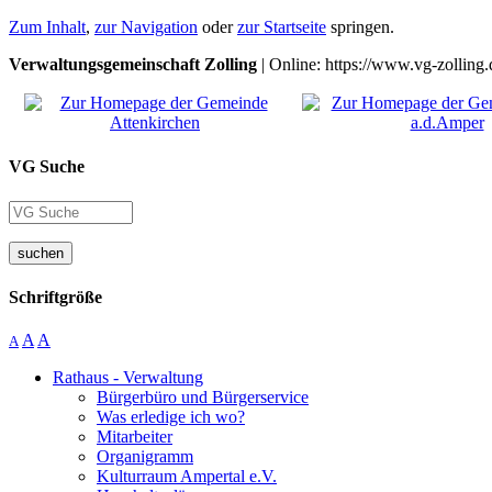
Zum Inhalt
,
zur Navigation
oder
zur Startseite
springen.
Verwaltungsgemeinschaft Zolling
| Online: https://www.vg-zolling.
VG Suche
suchen
Schriftgröße
A
A
A
Rathaus - Verwaltung
Bürgerbüro und Bürgerservice
Was erledige ich wo?
Mitarbeiter
Organigramm
Kulturraum Ampertal e.V.