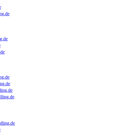
e
ng.de
g.de
e
.de
ng.de
ng.de
ling.de
lling.de
lling.de
e