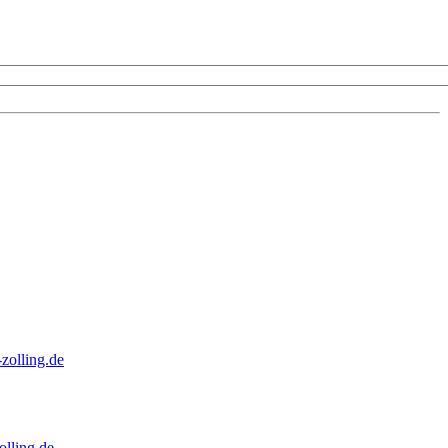
zolling.de
lling.de