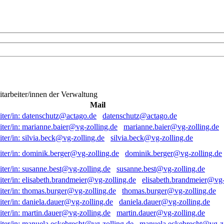
itarbeiter/innen der Verwaltung
Mail
datenschutz@actago.de
marianne.baier@vg-zolling.de
silvia.beck@vg-zolling.de
dominik.berger@vg-zolling.de
susanne.best@vg-zolling.de
elisabeth.brandmeier@vg-
thomas.burger@vg-zolling.de
daniela.dauer@vg-zolling.de
martin.dauer@vg-zolling.de
manuela.eckebrecht@vg-zo