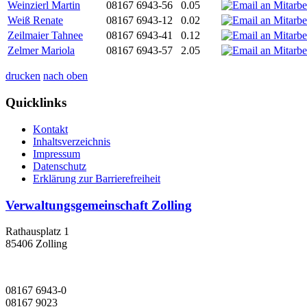
Weinzierl Martin
08167 6943-56
0.05
Weiß Renate
08167 6943-12
0.02
Zeilmaier Tahnee
08167 6943-41
0.12
Zelmer Mariola
08167 6943-57
2.05
drucken
nach oben
Quicklinks
Kontakt
Inhaltsverzeichnis
Impressum
Datenschutz
Erklärung zur Barrierefreiheit
Verwaltungsgemeinschaft Zolling
Rathausplatz 1
85406 Zolling
08167 6943-0
08167 9023