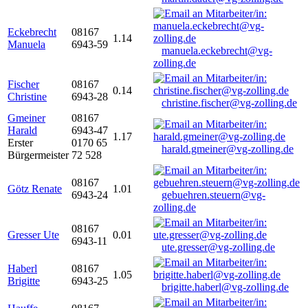
Eckebrecht
08167
1.14
Manuela
6943-59
manuela.eckebrecht@vg-
zolling.de
Fischer
08167
0.14
Christine
6943-28
christine.fischer@vg-zolling.de
Gmeiner
08167
Harald
6943-47
1.17
Erster
0170 65
harald.gmeiner@vg-zolling.de
Bürgermeister
72 528
08167
Götz Renate
1.01
6943-24
gebuehren.steuern@vg-
zolling.de
08167
Gresser Ute
0.01
6943-11
ute.gresser@vg-zolling.de
Haberl
08167
1.05
Brigitte
6943-25
brigitte.haberl@vg-zolling.de