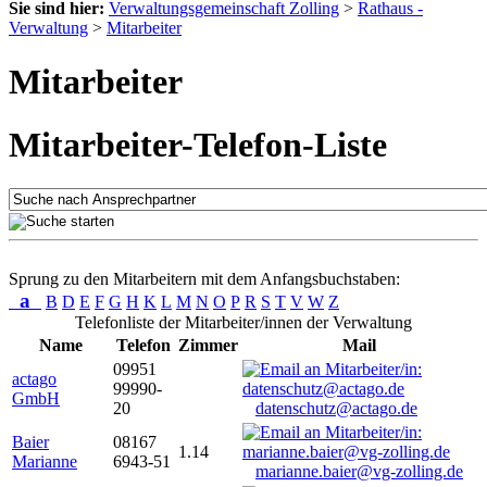
Sie sind hier:
Verwaltungsgemeinschaft Zolling
>
Rathaus -
Verwaltung
>
Mitarbeiter
Mitarbeiter
Mitarbeiter-Telefon-Liste
Sprung zu den Mitarbeitern mit dem Anfangsbuchstaben:
a
B
D
E
F
G
H
K
L
M
N
O
P
R
S
T
V
W
Z
Telefonliste der Mitarbeiter/innen der Verwaltung
Name
Telefon
Zimmer
Mail
09951
actago
99990-
GmbH
20
datenschutz@actago.de
Baier
08167
1.14
Marianne
6943-51
marianne.baier@vg-zolling.de