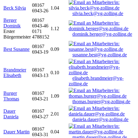
08167
Beck Silvia
1.04
6943-26
silvia.beck@vg-zolling.de
Berger
08167
Dominik
6943-46
1.12
Erster
0171
dominik.berger@vg-zolling.de
Bürgermeister
4788152
08167
Best Susanne
0.09
6943-19
susanne.best@vg-zolling.de
Brandmeier
08167
0.10
Elisabeth
6943-13
elisabeth.brandmeier@vg-
zolling.de
Burger
08167
1.09
Thomas
6943-21
thomas.burger@vg-zolling.de
Dauer
08167
2.01
Daniela
6943-27
daniela.dauer@vg-zolling.de
08167
Dauer Martin
0.04
6943-31
martin.dauer@vg-zolling.de