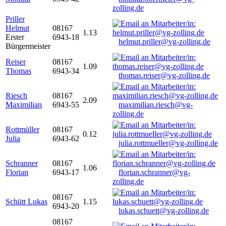
zolling.de
Priller
Helmut
08167
1.13
Erster
6943-18
helmut.priller@vg-zolling.de
Bürgermeister
Reiser
08167
1.09
Thomas
6943-34
thomas.reiser@vg-zolling.de
Riesch
08167
2.09
Maximilian
6943-55
maximilian.riesch@vg-
zolling.de
Rottmüller
08167
0.12
Julia
6943-62
julia.rottmueller@vg-zolling.de
Schranner
08167
1.06
Florian
6943-17
florian.schranner@vg-
zolling.de
08167
Schütt Lukas
1.15
6943-20
lukas.schuett@vg-zolling.de
08167