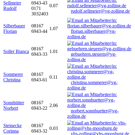
Sellmeier
6943-43
0.07
Rudolf
0171
rudolf.sellmeier@vg-zolling.de
3032403
Silberbauer
08167
1.07
Florian
6943-44
florian.silberbauer@vg-
zolling.de
08167
Soller Bianca
1.01
6943-33
gebuehren.steuern@vg-
zolling.de
Sommerer
08167
0.11
Christina
6943-61
christina.sommerer@vg-
zolling.de
Sonnhütter
08167
2.06
Norbert
6943-22
norbert.sonnhuetter@vg-
zolling.de
Steinecke
08167
0.03
Corinna
6943-32
vhs-zolling@vhs-moosburg.de