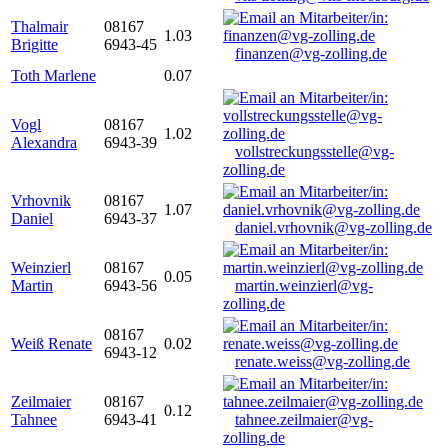
Thalmair
08167
1.03
Brigitte
6943-45
finanzen@vg-zolling.de
Toth Marlene
0.07
Vogl
08167
1.02
Alexandra
6943-39
vollstreckungsstelle@vg-
zolling.de
Vrhovnik
08167
1.07
Daniel
6943-37
daniel.vrhovnik@vg-zolling.de
Weinzierl
08167
0.05
Martin
6943-56
martin.weinzierl@vg-
zolling.de
08167
Weiß Renate
0.02
6943-12
renate.weiss@vg-zolling.de
Zeilmaier
08167
0.12
Tahnee
6943-41
tahnee.zeilmaier@vg-
zolling.de