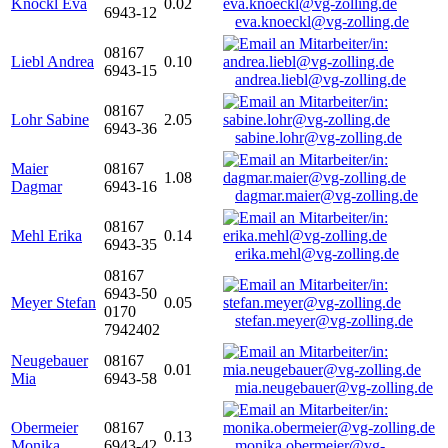
Knöckl Eva
0.02
6943-12
eva.knoeckl@vg-zolling.de
08167
Liebl Andrea
0.10
6943-15
andrea.liebl@vg-zolling.de
08167
Lohr Sabine
2.05
6943-36
sabine.lohr@vg-zolling.de
Maier
08167
1.08
Dagmar
6943-16
dagmar.maier@vg-zolling.de
08167
Mehl Erika
0.14
6943-35
erika.mehl@vg-zolling.de
08167
6943-50
Meyer Stefan
0.05
0170
stefan.meyer@vg-zolling.de
7942402
Neugebauer
08167
0.01
Mia
6943-58
mia.neugebauer@vg-zolling.de
Obermeier
08167
0.13
Monika
6943-42
monika.obermeier@vg-