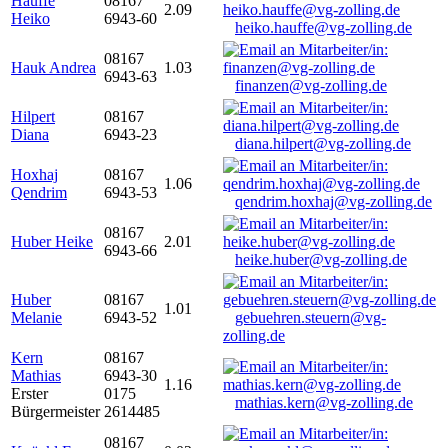
Hauffe
08167
2.09
Heiko
6943-60
heiko.hauffe@vg-zolling.de
08167
Hauk Andrea
1.03
6943-63
finanzen@vg-zolling.de
Hilpert
08167
Diana
6943-23
diana.hilpert@vg-zolling.de
Hoxhaj
08167
1.06
Qendrim
6943-53
qendrim.hoxhaj@vg-zolling.de
08167
Huber Heike
2.01
6943-66
heike.huber@vg-zolling.de
Huber
08167
1.01
Melanie
6943-52
gebuehren.steuern@vg-
zolling.de
Kern
08167
Mathias
6943-30
1.16
Erster
0175
mathias.kern@vg-zolling.de
Bürgermeister
2614485
08167