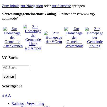
Zum Inhalt
,
zur Navigation
oder
zur Startseite
springen.
Verwaltungsgemeinschaft Zolling
| Online: https://www.vg-
zolling.de/
VG Suche
suchen
Schriftgröße
A
A
A
Rathaus - Verwaltung