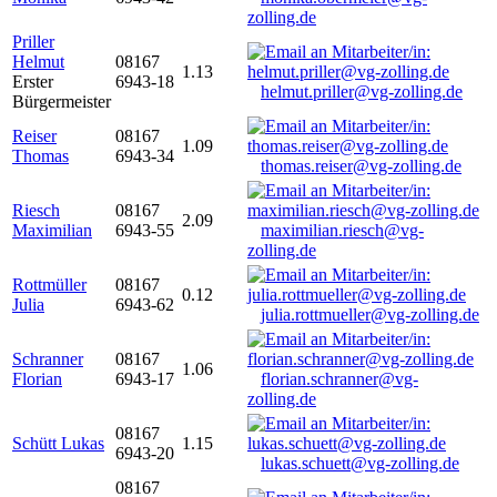
zolling.de
Priller
Helmut
08167
1.13
Erster
6943-18
helmut.priller@vg-zolling.de
Bürgermeister
Reiser
08167
1.09
Thomas
6943-34
thomas.reiser@vg-zolling.de
Riesch
08167
2.09
Maximilian
6943-55
maximilian.riesch@vg-
zolling.de
Rottmüller
08167
0.12
Julia
6943-62
julia.rottmueller@vg-zolling.de
Schranner
08167
1.06
Florian
6943-17
florian.schranner@vg-
zolling.de
08167
Schütt Lukas
1.15
6943-20
lukas.schuett@vg-zolling.de
08167