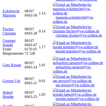
Eckebrecht
08167
1.14
Manuela
6943-59
manuela.eckebrecht@vg-
zolling.de
Fischer
08167
0.14
Christine
6943-28
christine.fischer@vg-zolling.de
Gmeiner
08167
Harald
6943-47
1.17
Erster
0170 65
harald.gmeiner@vg-zolling.de
Bürgermeister
72 528
08167
Götz Renate
1.01
6943-24
gebuehren.steuern@vg-
zolling.de
08167
Gresser Ute
0.01
6943-11
ute.gresser@vg-zolling.de
Haberl
08167
1.05
Brigitte
6943-25
brigitte.haberl@vg-zolling.de