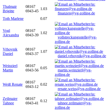
Thalmair
08167
1.03
Brigitte
6943-45
finanzen@vg-zolling.de
Toth Marlene
0.07
Vogl
08167
1.02
Alexandra
6943-39
vollstreckungsstelle@vg-
zolling.de
Vrhovnik
08167
1.07
Daniel
6943-37
daniel.vrhovnik@vg-zolling.de
Weinzierl
08167
0.05
Martin
6943-56
martin.weinzierl@vg-
zolling.de
08167
Weiß Renate
0.02
6943-12
renate.weiss@vg-zolling.de
Zeilmaier
08167
0.12
Tahnee
6943-41
tahnee.zeilmaier@vg-
zolling.de