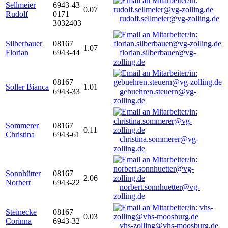
Sellmeier
6943-43
0.07
Rudolf
0171
rudolf.sellmeier@vg-zolling.de
3032403
Silberbauer
08167
1.07
Florian
6943-44
florian.silberbauer@vg-
zolling.de
08167
Soller Bianca
1.01
6943-33
gebuehren.steuern@vg-
zolling.de
Sommerer
08167
0.11
Christina
6943-61
christina.sommerer@vg-
zolling.de
Sonnhütter
08167
2.06
Norbert
6943-22
norbert.sonnhuetter@vg-
zolling.de
Steinecke
08167
0.03
Corinna
6943-32
vhs-zolling@vhs-moosburg.de