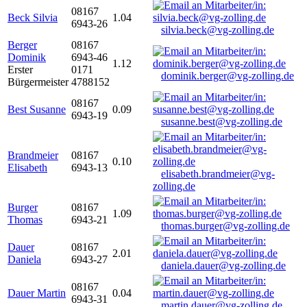
08167
Beck Silvia
1.04
6943-26
silvia.beck@vg-zolling.de
Berger
08167
Dominik
6943-46
1.12
Erster
0171
dominik.berger@vg-zolling.de
Bürgermeister
4788152
08167
Best Susanne
0.09
6943-19
susanne.best@vg-zolling.de
Brandmeier
08167
0.10
Elisabeth
6943-13
elisabeth.brandmeier@vg-
zolling.de
Burger
08167
1.09
Thomas
6943-21
thomas.burger@vg-zolling.de
Dauer
08167
2.01
Daniela
6943-27
daniela.dauer@vg-zolling.de
08167
Dauer Martin
0.04
6943-31
martin.dauer@vg-zolling.de