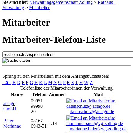
Sie sind hier:
Verwaltungsgemeinschaft Zolling
>
Rathaus -
Verwaltung
>
Mitarbeiter
Mitarbeiter
Mitarbeiter-Telefon-Liste
Sprung zu den Mitarbeitern mit dem Anfangsbuchstaben:
a
B
D
E
F
G
H
K
L
M
N
O
P
R
S
T
V
W
Z
Telefonliste der Mitarbeiter/innen der Verwaltung
Name
Telefon
Zimmer
Mail
09951
actago
99990-
GmbH
20
datenschutz@actago.de
Baier
08167
1.14
Marianne
6943-51
marianne.baier@vg-zolling.de