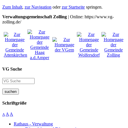
Zum Inhalt
,
zur Navigation
oder
zur Startseite
springen.
Verwaltungsgemeinschaft Zolling
| Online: https://www.vg-
zolling.de/
VG Suche
suchen
Schriftgröße
A
A
A
Rathaus - Verwaltung