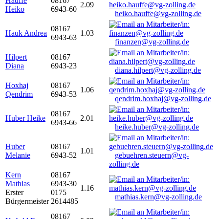
Hauffe
08167
2.09
Heiko
6943-60
heiko.hauffe@vg-zolling.de
08167
Hauk Andrea
1.03
6943-63
finanzen@vg-zolling.de
Hilpert
08167
Diana
6943-23
diana.hilpert@vg-zolling.de
Hoxhaj
08167
1.06
Qendrim
6943-53
qendrim.hoxhaj@vg-zolling.de
08167
Huber Heike
2.01
6943-66
heike.huber@vg-zolling.de
Huber
08167
1.01
Melanie
6943-52
gebuehren.steuern@vg-
zolling.de
Kern
08167
Mathias
6943-30
1.16
Erster
0175
mathias.kern@vg-zolling.de
Bürgermeister
2614485
08167