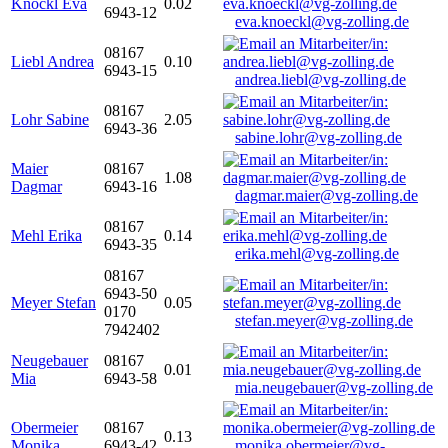
Knöckl Eva
0.02
6943-12
eva.knoeckl@vg-zolling.de
08167
Liebl Andrea
0.10
6943-15
andrea.liebl@vg-zolling.de
08167
Lohr Sabine
2.05
6943-36
sabine.lohr@vg-zolling.de
Maier
08167
1.08
Dagmar
6943-16
dagmar.maier@vg-zolling.de
08167
Mehl Erika
0.14
6943-35
erika.mehl@vg-zolling.de
08167
6943-50
Meyer Stefan
0.05
0170
stefan.meyer@vg-zolling.de
7942402
Neugebauer
08167
0.01
Mia
6943-58
mia.neugebauer@vg-zolling.de
Obermeier
08167
0.13
Monika
6943-42
monika.obermeier@vg-