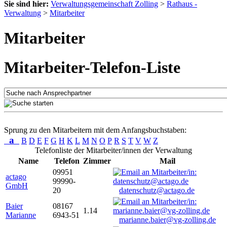
Sie sind hier:
Verwaltungsgemeinschaft Zolling
>
Rathaus -
Verwaltung
>
Mitarbeiter
Mitarbeiter
Mitarbeiter-Telefon-Liste
Sprung zu den Mitarbeitern mit dem Anfangsbuchstaben:
a
B
D
E
F
G
H
K
L
M
N
O
P
R
S
T
V
W
Z
Telefonliste der Mitarbeiter/innen der Verwaltung
Name
Telefon
Zimmer
Mail
09951
actago
99990-
GmbH
20
datenschutz@actago.de
Baier
08167
1.14
Marianne
6943-51
marianne.baier@vg-zolling.de