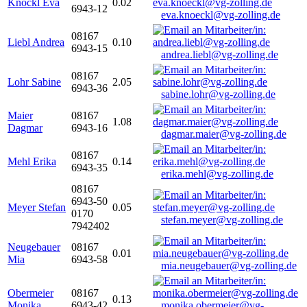
Knöckl Eva
0.02
6943-12
eva.knoeckl@vg-zolling.de
08167
Liebl Andrea
0.10
6943-15
andrea.liebl@vg-zolling.de
08167
Lohr Sabine
2.05
6943-36
sabine.lohr@vg-zolling.de
Maier
08167
1.08
Dagmar
6943-16
dagmar.maier@vg-zolling.de
08167
Mehl Erika
0.14
6943-35
erika.mehl@vg-zolling.de
08167
6943-50
Meyer Stefan
0.05
0170
stefan.meyer@vg-zolling.de
7942402
Neugebauer
08167
0.01
Mia
6943-58
mia.neugebauer@vg-zolling.de
Obermeier
08167
0.13
Monika
6943-42
monika.obermeier@vg-