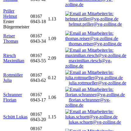
zolling.de
Priller
Helmut
08167
1.13
Erster
6943-18
helmut.priller@vg-zolling.de
Bürgermeister
Reiser
08167
1.09
Thomas
6943-34
thomas.reiser@vg-zolling.de
Riesch
08167
2.09
Maximilian
6943-55
maximilian.riesch@vg-
zolling.de
Rottmüller
08167
0.12
Julia
6943-62
julia.rottmueller@vg-zolling.de
Schranner
08167
1.06
Florian
6943-17
florian.schranner@vg-
zolling.de
08167
Schütt Lukas
1.15
6943-20
lukas.schuett@vg-zolling.de
08167