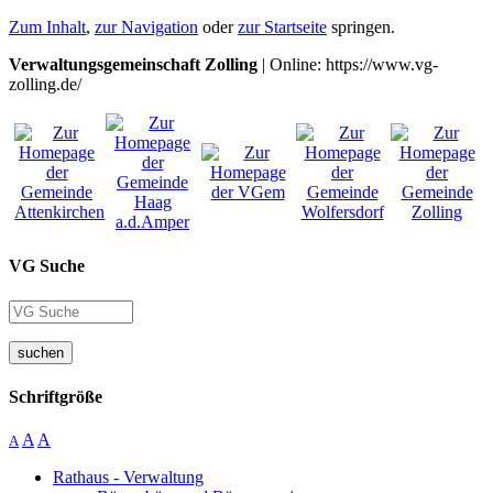
Zum Inhalt
,
zur Navigation
oder
zur Startseite
springen.
Verwaltungsgemeinschaft Zolling
| Online: https://www.vg-
zolling.de/
VG Suche
suchen
Schriftgröße
A
A
A
Rathaus - Verwaltung