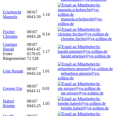
Eckebrecht
08167
1.14
Manuela
6943-59
manuela.eckebrecht@vg-
zolling.de
Fischer
08167
0.14
Christine
6943-28
christine.fischer@vg-zolling.de
Gmeiner
08167
Harald
6943-47
1.17
Erster
0170 65
harald.gmeiner@vg-zolling.de
Bürgermeister
72 528
08167
Götz Renate
1.01
6943-24
gebuehren.steuern@vg-
zolling.de
08167
Gresser Ute
0.01
6943-11
ute.gresser@vg-zolling.de
Haberl
08167
1.05
Brigitte
6943-25
brigitte.haberl@vg-zolling.de