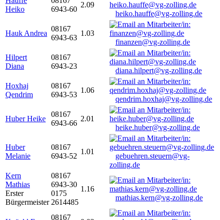
Hauffe
08167
2.09
Heiko
6943-60
heiko.hauffe@vg-zolling.de
08167
Hauk Andrea
1.03
6943-63
finanzen@vg-zolling.de
Hilpert
08167
Diana
6943-23
diana.hilpert@vg-zolling.de
Hoxhaj
08167
1.06
Qendrim
6943-53
qendrim.hoxhaj@vg-zolling.de
08167
Huber Heike
2.01
6943-66
heike.huber@vg-zolling.de
Huber
08167
1.01
Melanie
6943-52
gebuehren.steuern@vg-
zolling.de
Kern
08167
Mathias
6943-30
1.16
Erster
0175
mathias.kern@vg-zolling.de
Bürgermeister
2614485
08167