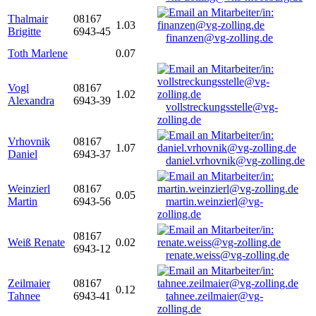
Thalmair
08167
1.03
Brigitte
6943-45
finanzen@vg-zolling.de
Toth Marlene
0.07
Vogl
08167
1.02
Alexandra
6943-39
vollstreckungsstelle@vg-
zolling.de
Vrhovnik
08167
1.07
Daniel
6943-37
daniel.vrhovnik@vg-zolling.de
Weinzierl
08167
0.05
Martin
6943-56
martin.weinzierl@vg-
zolling.de
08167
Weiß Renate
0.02
6943-12
renate.weiss@vg-zolling.de
Zeilmaier
08167
0.12
Tahnee
6943-41
tahnee.zeilmaier@vg-
zolling.de