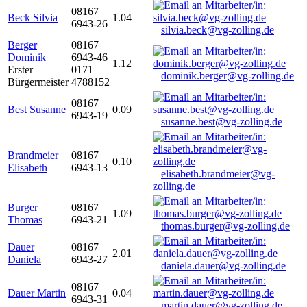
08167
Beck Silvia
1.04
6943-26
silvia.beck@vg-zolling.de
Berger
08167
Dominik
6943-46
1.12
Erster
0171
dominik.berger@vg-zolling.de
Bürgermeister
4788152
08167
Best Susanne
0.09
6943-19
susanne.best@vg-zolling.de
Brandmeier
08167
0.10
Elisabeth
6943-13
elisabeth.brandmeier@vg-
zolling.de
Burger
08167
1.09
Thomas
6943-21
thomas.burger@vg-zolling.de
Dauer
08167
2.01
Daniela
6943-27
daniela.dauer@vg-zolling.de
08167
Dauer Martin
0.04
6943-31
martin.dauer@vg-zolling.de