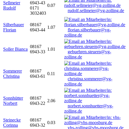
Sellmeier
6943-43
0.07
Rudolf
0171
rudolf.sellmeier@vg-zolling.de
3032403
Silberbauer
08167
1.07
Florian
6943-44
florian.silberbauer@vg-
zolling.de
08167
Soller Bianca
1.01
6943-33
gebuehren.steuern@vg-
zolling.de
Sommerer
08167
0.11
Christina
6943-61
christina.sommerer@vg-
zolling.de
Sonnhütter
08167
2.06
Norbert
6943-22
norbert.sonnhuetter@vg-
zolling.de
Steinecke
08167
0.03
Corinna
6943-32
vhs-zolling@vhs-moosburg.de