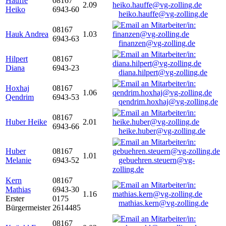
Hauffe
08167
2.09
Heiko
6943-60
heiko.hauffe@vg-zolling.de
08167
Hauk Andrea
1.03
6943-63
finanzen@vg-zolling.de
Hilpert
08167
Diana
6943-23
diana.hilpert@vg-zolling.de
Hoxhaj
08167
1.06
Qendrim
6943-53
qendrim.hoxhaj@vg-zolling.de
08167
Huber Heike
2.01
6943-66
heike.huber@vg-zolling.de
Huber
08167
1.01
Melanie
6943-52
gebuehren.steuern@vg-
zolling.de
Kern
08167
Mathias
6943-30
1.16
Erster
0175
mathias.kern@vg-zolling.de
Bürgermeister
2614485
08167