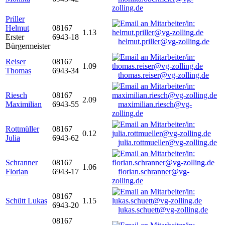
zolling.de
Priller
Helmut
08167
1.13
Erster
6943-18
helmut.priller@vg-zolling.de
Bürgermeister
Reiser
08167
1.09
Thomas
6943-34
thomas.reiser@vg-zolling.de
Riesch
08167
2.09
Maximilian
6943-55
maximilian.riesch@vg-
zolling.de
Rottmüller
08167
0.12
Julia
6943-62
julia.rottmueller@vg-zolling.de
Schranner
08167
1.06
Florian
6943-17
florian.schranner@vg-
zolling.de
08167
Schütt Lukas
1.15
6943-20
lukas.schuett@vg-zolling.de
08167