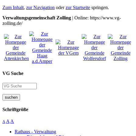
Zum Inhalt
,
zur Navigation
oder
zur Startseite
springen.
Verwaltungsgemeinschaft Zolling
| Online: https://www.vg-
zolling.de/
VG Suche
suchen
Schriftgröße
A
A
A
Rathaus - Verwaltung