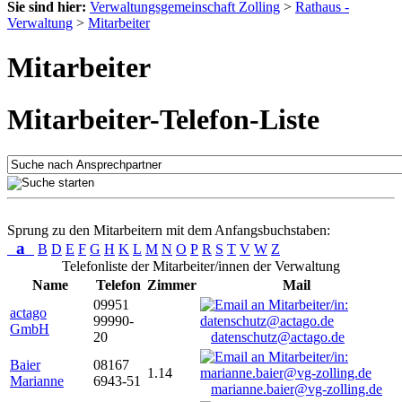
Sie sind hier:
Verwaltungsgemeinschaft Zolling
>
Rathaus -
Verwaltung
>
Mitarbeiter
Mitarbeiter
Mitarbeiter-Telefon-Liste
Sprung zu den Mitarbeitern mit dem Anfangsbuchstaben:
a
B
D
E
F
G
H
K
L
M
N
O
P
R
S
T
V
W
Z
Telefonliste der Mitarbeiter/innen der Verwaltung
Name
Telefon
Zimmer
Mail
09951
actago
99990-
GmbH
20
datenschutz@actago.de
Baier
08167
1.14
Marianne
6943-51
marianne.baier@vg-zolling.de