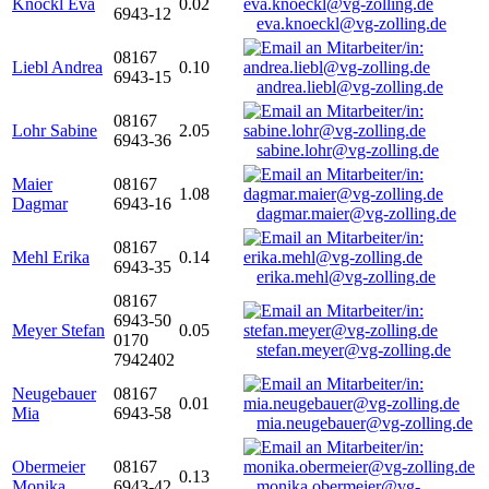
Knöckl Eva
0.02
6943-12
eva.knoeckl@vg-zolling.de
08167
Liebl Andrea
0.10
6943-15
andrea.liebl@vg-zolling.de
08167
Lohr Sabine
2.05
6943-36
sabine.lohr@vg-zolling.de
Maier
08167
1.08
Dagmar
6943-16
dagmar.maier@vg-zolling.de
08167
Mehl Erika
0.14
6943-35
erika.mehl@vg-zolling.de
08167
6943-50
Meyer Stefan
0.05
0170
stefan.meyer@vg-zolling.de
7942402
Neugebauer
08167
0.01
Mia
6943-58
mia.neugebauer@vg-zolling.de
Obermeier
08167
0.13
Monika
6943-42
monika.obermeier@vg-