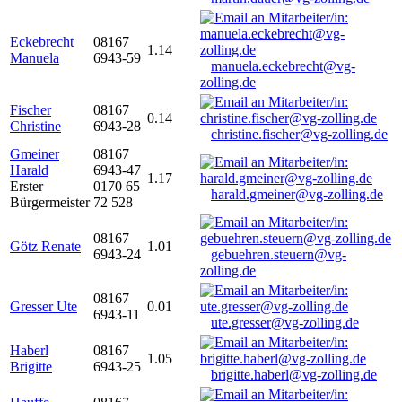
Eckebrecht
08167
1.14
Manuela
6943-59
manuela.eckebrecht@vg-
zolling.de
Fischer
08167
0.14
Christine
6943-28
christine.fischer@vg-zolling.de
Gmeiner
08167
Harald
6943-47
1.17
Erster
0170 65
harald.gmeiner@vg-zolling.de
Bürgermeister
72 528
08167
Götz Renate
1.01
6943-24
gebuehren.steuern@vg-
zolling.de
08167
Gresser Ute
0.01
6943-11
ute.gresser@vg-zolling.de
Haberl
08167
1.05
Brigitte
6943-25
brigitte.haberl@vg-zolling.de