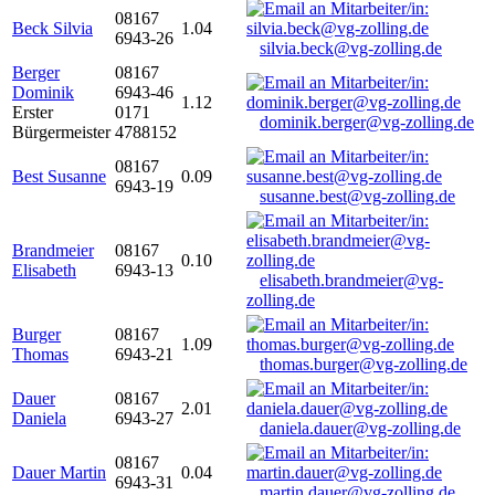
08167
Beck Silvia
1.04
6943-26
silvia.beck@vg-zolling.de
Berger
08167
Dominik
6943-46
1.12
Erster
0171
dominik.berger@vg-zolling.de
Bürgermeister
4788152
08167
Best Susanne
0.09
6943-19
susanne.best@vg-zolling.de
Brandmeier
08167
0.10
Elisabeth
6943-13
elisabeth.brandmeier@vg-
zolling.de
Burger
08167
1.09
Thomas
6943-21
thomas.burger@vg-zolling.de
Dauer
08167
2.01
Daniela
6943-27
daniela.dauer@vg-zolling.de
08167
Dauer Martin
0.04
6943-31
martin.dauer@vg-zolling.de