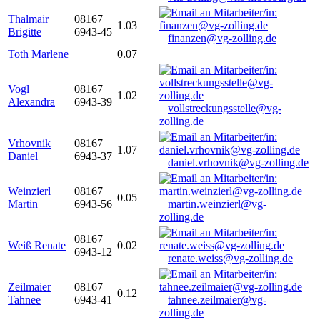
Thalmair
08167
1.03
Brigitte
6943-45
finanzen@vg-zolling.de
Toth Marlene
0.07
Vogl
08167
1.02
Alexandra
6943-39
vollstreckungsstelle@vg-
zolling.de
Vrhovnik
08167
1.07
Daniel
6943-37
daniel.vrhovnik@vg-zolling.de
Weinzierl
08167
0.05
Martin
6943-56
martin.weinzierl@vg-
zolling.de
08167
Weiß Renate
0.02
6943-12
renate.weiss@vg-zolling.de
Zeilmaier
08167
0.12
Tahnee
6943-41
tahnee.zeilmaier@vg-
zolling.de