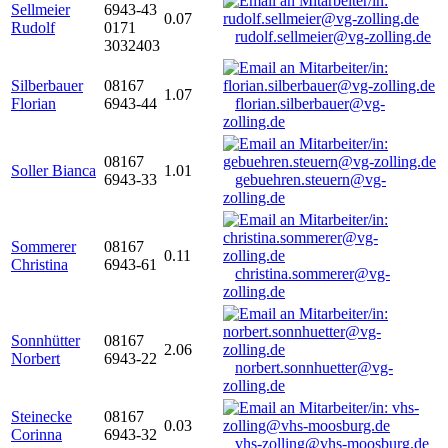
Sellmeier
6943-43
0.07
Rudolf
0171
rudolf.sellmeier@vg-zolling.de
3032403
Silberbauer
08167
1.07
Florian
6943-44
florian.silberbauer@vg-
zolling.de
08167
Soller Bianca
1.01
6943-33
gebuehren.steuern@vg-
zolling.de
Sommerer
08167
0.11
Christina
6943-61
christina.sommerer@vg-
zolling.de
Sonnhütter
08167
2.06
Norbert
6943-22
norbert.sonnhuetter@vg-
zolling.de
Steinecke
08167
0.03
Corinna
6943-32
vhs-zolling@vhs-moosburg.de