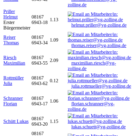
zolling.de
Priller
Helmut
08167
1.13
Erster
6943-18
helmut.priller@vg-zolling.de
Bürgermeister
Reiser
08167
1.09
Thomas
6943-34
thomas.reiser@vg-zolling.de
Riesch
08167
2.09
Maximilian
6943-55
maximilian.riesch@vg-
zolling.de
Rottmüller
08167
0.12
Julia
6943-62
julia.rottmueller@vg-zolling.de
Schranner
08167
1.06
Florian
6943-17
florian.schranner@vg-
zolling.de
08167
Schütt Lukas
1.15
6943-20
lukas.schuett@vg-zolling.de
08167