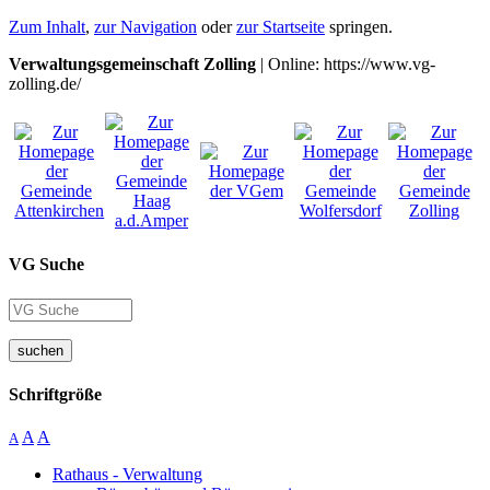
Zum Inhalt
,
zur Navigation
oder
zur Startseite
springen.
Verwaltungsgemeinschaft Zolling
| Online: https://www.vg-
zolling.de/
VG Suche
suchen
Schriftgröße
A
A
A
Rathaus - Verwaltung