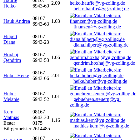
Hauffe
08167
2.09
Heiko
6943-60
heiko.hauffe@vg-zolling.de
08167
Hauk Andrea
1.03
6943-63
finanzen@vg-zolling.de
Hilpert
08167
Diana
6943-23
diana.hilpert@vg-zolling.de
Hoxhaj
08167
1.06
Qendrim
6943-53
qendrim.hoxhaj@vg-zolling.de
08167
Huber Heike
2.01
6943-66
heike.huber@vg-zolling.de
Huber
08167
1.01
Melanie
6943-52
gebuehren.steuern@vg-
zolling.de
Kern
08167
Mathias
6943-30
1.16
Erster
0175
mathias.kern@vg-zolling.de
Bürgermeister
2614485
08167