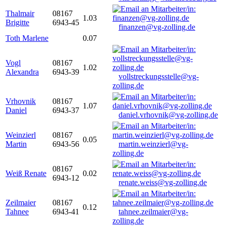
Thalmair
08167
1.03
Brigitte
6943-45
finanzen@vg-zolling.de
Toth Marlene
0.07
Vogl
08167
1.02
Alexandra
6943-39
vollstreckungsstelle@vg-
zolling.de
Vrhovnik
08167
1.07
Daniel
6943-37
daniel.vrhovnik@vg-zolling.de
Weinzierl
08167
0.05
Martin
6943-56
martin.weinzierl@vg-
zolling.de
08167
Weiß Renate
0.02
6943-12
renate.weiss@vg-zolling.de
Zeilmaier
08167
0.12
Tahnee
6943-41
tahnee.zeilmaier@vg-
zolling.de