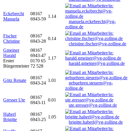
Eckebrecht
08167
1.14
Manuela
6943-59
manuela.eckebrecht@vg-
zolling.de
Fischer
08167
0.14
Christine
6943-28
christine.fischer@vg-zolling.de
Gmeiner
08167
Harald
6943-47
1.17
Erster
0170 65
harald.gmeiner@vg-zolling.de
Bürgermeister
72 528
08167
Götz Renate
1.01
6943-24
gebuehren.steuern@vg-
zolling.de
08167
Gresser Ute
0.01
6943-11
ute.gresser@vg-zolling.de
Haberl
08167
1.05
Brigitte
6943-25
brigitte.haberl@vg-zolling.de