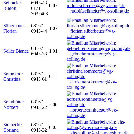
Sellmeier
6943-43
0.07
Rudolf
0171
rudolf.sellmeier@vg-zolling.de
3032403
Silberbauer
08167
1.07
Florian
6943-44
florian.silberbauer@vg-
zolling.de
08167
Soller Bianca
1.01
6943-33
gebuehren.steuern@vg-
zolling.de
Sommerer
08167
0.11
Christina
6943-61
christina.sommerer@vg-
zolling.de
Sonnhütter
08167
2.06
Norbert
6943-22
norbert.sonnhuetter@vg-
zolling.de
Steinecke
08167
0.03
Corinna
6943-32
vhs-zolling@vhs-moosburg.de