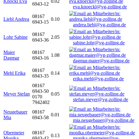
Knöckl Eva
0.02
6943-12
eva.knoeckl@vg-zolling.de
08167
Liebl Andrea
0.10
6943-15
andrea.liebl@vg-zolling.de
08167
Lohr Sabine
2.05
6943-36
sabine.lohr@vg-zolling.de
Maier
08167
1.08
Dagmar
6943-16
dagmar.maier@vg-zolling.de
08167
Mehl Erika
0.14
6943-35
erika.mehl@vg-zolling.de
08167
6943-50
Meyer Stefan
0.05
0170
stefan.meyer@vg-zolling.de
7942402
Neugebauer
08167
0.01
Mia
6943-58
mia.neugebauer@vg-zolling.de
Obermeier
08167
0.13
Monika
6943-42
monika.obermeier@vg-