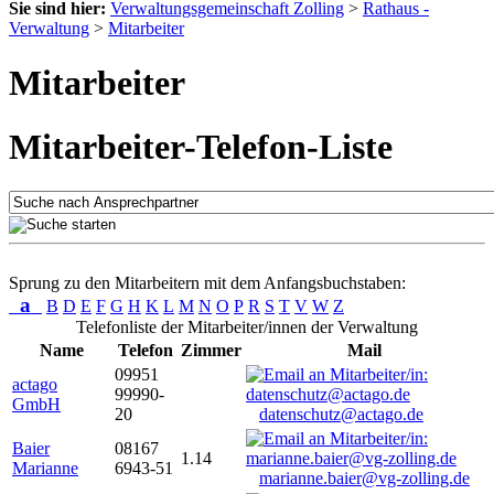
Sie sind hier:
Verwaltungsgemeinschaft Zolling
>
Rathaus -
Verwaltung
>
Mitarbeiter
Mitarbeiter
Mitarbeiter-Telefon-Liste
Sprung zu den Mitarbeitern mit dem Anfangsbuchstaben:
a
B
D
E
F
G
H
K
L
M
N
O
P
R
S
T
V
W
Z
Telefonliste der Mitarbeiter/innen der Verwaltung
Name
Telefon
Zimmer
Mail
09951
actago
99990-
GmbH
20
datenschutz@actago.de
Baier
08167
1.14
Marianne
6943-51
marianne.baier@vg-zolling.de