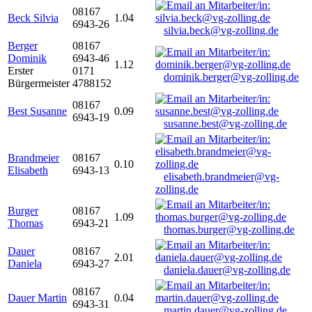
08167
Beck Silvia
1.04
6943-26
silvia.beck@vg-zolling.de
Berger
08167
Dominik
6943-46
1.12
Erster
0171
dominik.berger@vg-zolling.de
Bürgermeister
4788152
08167
Best Susanne
0.09
6943-19
susanne.best@vg-zolling.de
Brandmeier
08167
0.10
Elisabeth
6943-13
elisabeth.brandmeier@vg-
zolling.de
Burger
08167
1.09
Thomas
6943-21
thomas.burger@vg-zolling.de
Dauer
08167
2.01
Daniela
6943-27
daniela.dauer@vg-zolling.de
08167
Dauer Martin
0.04
6943-31
martin.dauer@vg-zolling.de