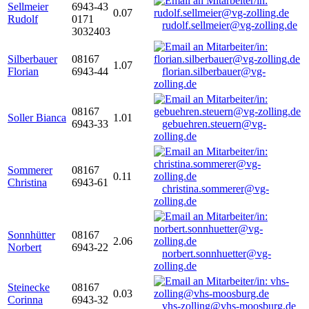
Sellmeier
6943-43
0.07
Rudolf
0171
rudolf.sellmeier@vg-zolling.de
3032403
Silberbauer
08167
1.07
Florian
6943-44
florian.silberbauer@vg-
zolling.de
08167
Soller Bianca
1.01
6943-33
gebuehren.steuern@vg-
zolling.de
Sommerer
08167
0.11
Christina
6943-61
christina.sommerer@vg-
zolling.de
Sonnhütter
08167
2.06
Norbert
6943-22
norbert.sonnhuetter@vg-
zolling.de
Steinecke
08167
0.03
Corinna
6943-32
vhs-zolling@vhs-moosburg.de