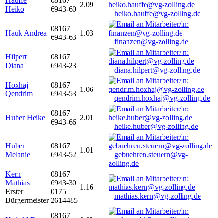
Hauffe
08167
2.09
Heiko
6943-60
heiko.hauffe@vg-zolling.de
08167
Hauk Andrea
1.03
6943-63
finanzen@vg-zolling.de
Hilpert
08167
Diana
6943-23
diana.hilpert@vg-zolling.de
Hoxhaj
08167
1.06
Qendrim
6943-53
qendrim.hoxhaj@vg-zolling.de
08167
Huber Heike
2.01
6943-66
heike.huber@vg-zolling.de
Huber
08167
1.01
Melanie
6943-52
gebuehren.steuern@vg-
zolling.de
Kern
08167
Mathias
6943-30
1.16
Erster
0175
mathias.kern@vg-zolling.de
Bürgermeister
2614485
08167