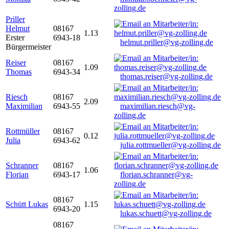
zolling.de
Priller
Helmut
08167
1.13
Erster
6943-18
helmut.priller@vg-zolling.de
Bürgermeister
Reiser
08167
1.09
Thomas
6943-34
thomas.reiser@vg-zolling.de
Riesch
08167
2.09
Maximilian
6943-55
maximilian.riesch@vg-
zolling.de
Rottmüller
08167
0.12
Julia
6943-62
julia.rottmueller@vg-zolling.de
Schranner
08167
1.06
Florian
6943-17
florian.schranner@vg-
zolling.de
08167
Schütt Lukas
1.15
6943-20
lukas.schuett@vg-zolling.de
08167