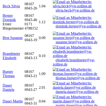
08167
Beck Silvia
1.04
6943-26
silvia.beck@vg-zolling.de
Berger
08167
Dominik
6943-46
1.12
Erster
0171
dominik.berger@vg-zolling.de
Bürgermeister
4788152
08167
Best Susanne
0.09
6943-19
susanne.best@vg-zolling.de
Brandmeier
08167
0.10
Elisabeth
6943-13
elisabeth.brandmeier@vg-
zolling.de
Burger
08167
1.09
Thomas
6943-21
thomas.burger@vg-zolling.de
Dauer
08167
2.01
Daniela
6943-27
daniela.dauer@vg-zolling.de
08167
Dauer Martin
0.04
6943-31
martin.dauer@vg-zolling.de