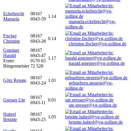
Eckebrecht
08167
1.14
Manuela
6943-59
manuela.eckebrecht@vg-
zolling.de
Fischer
08167
0.14
Christine
6943-28
christine.fischer@vg-zolling.de
Gmeiner
08167
Harald
6943-47
1.17
Erster
0170 65
harald.gmeiner@vg-zolling.de
Bürgermeister
72 528
08167
Götz Renate
1.01
6943-24
gebuehren.steuern@vg-
zolling.de
08167
Gresser Ute
0.01
6943-11
ute.gresser@vg-zolling.de
Haberl
08167
1.05
Brigitte
6943-25
brigitte.haberl@vg-zolling.de