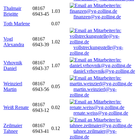
Thalmair
08167
1.03
Brigitte
6943-45
finanzen@vg-zolling.de
Toth Marlene
0.07
Vogl
08167
1.02
Alexandra
6943-39
vollstreckungsstelle@vg-
zolling.de
Vrhovnik
08167
1.07
Daniel
6943-37
daniel.vrhovnik@vg-zolling.de
Weinzierl
08167
0.05
Martin
6943-56
martin.weinzierl@vg-
zolling.de
08167
Weiß Renate
0.02
6943-12
renate.weiss@vg-zolling.de
Zeilmaier
08167
0.12
Tahnee
6943-41
tahnee.zeilmaier@vg-
zolling.de