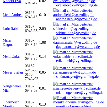
Knöckl Eva
0.02
6943-12
eva.knoeckl@vg-zolling.de
08167
Liebl Andrea
0.10
6943-15
andrea.liebl@vg-zolling.de
08167
Lohr Sabine
2.05
6943-36
sabine.lohr@vg-zolling.de
Maier
08167
1.08
Dagmar
6943-16
dagmar.maier@vg-zolling.de
08167
Mehl Erika
0.14
6943-35
erika.mehl@vg-zolling.de
08167
6943-50
Meyer Stefan
0.05
0170
stefan.meyer@vg-zolling.de
7942402
Neugebauer
08167
0.01
Mia
6943-58
mia.neugebauer@vg-zolling.de
Obermeier
08167
0.13
Monika
6943-42
monika.obermeier@vg-