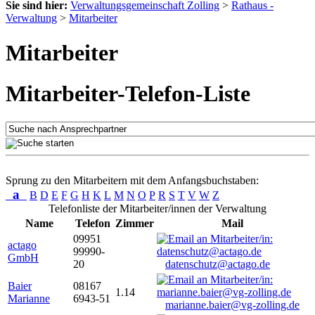
Sie sind hier:
Verwaltungsgemeinschaft Zolling
>
Rathaus -
Verwaltung
>
Mitarbeiter
Mitarbeiter
Mitarbeiter-Telefon-Liste
Sprung zu den Mitarbeitern mit dem Anfangsbuchstaben:
a
B
D
E
F
G
H
K
L
M
N
O
P
R
S
T
V
W
Z
Telefonliste der Mitarbeiter/innen der Verwaltung
Name
Telefon
Zimmer
Mail
09951
actago
99990-
GmbH
20
datenschutz@actago.de
Baier
08167
1.14
Marianne
6943-51
marianne.baier@vg-zolling.de