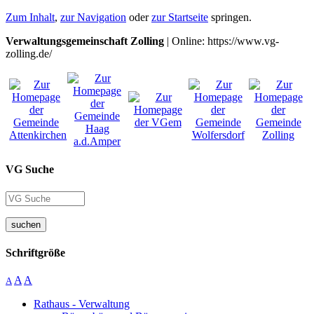
Zum Inhalt
,
zur Navigation
oder
zur Startseite
springen.
Verwaltungsgemeinschaft Zolling
| Online: https://www.vg-
zolling.de/
VG Suche
suchen
Schriftgröße
A
A
A
Rathaus - Verwaltung