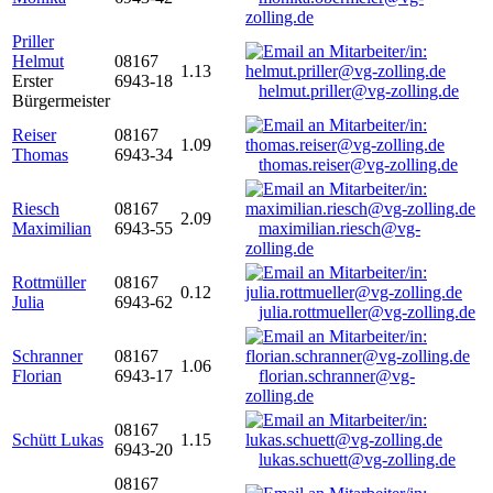
zolling.de
Priller
Helmut
08167
1.13
Erster
6943-18
helmut.priller@vg-zolling.de
Bürgermeister
Reiser
08167
1.09
Thomas
6943-34
thomas.reiser@vg-zolling.de
Riesch
08167
2.09
Maximilian
6943-55
maximilian.riesch@vg-
zolling.de
Rottmüller
08167
0.12
Julia
6943-62
julia.rottmueller@vg-zolling.de
Schranner
08167
1.06
Florian
6943-17
florian.schranner@vg-
zolling.de
08167
Schütt Lukas
1.15
6943-20
lukas.schuett@vg-zolling.de
08167