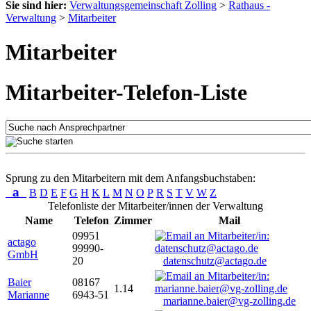
Sie sind hier:
Verwaltungsgemeinschaft Zolling
>
Rathaus -
Verwaltung
>
Mitarbeiter
Mitarbeiter
Mitarbeiter-Telefon-Liste
Sprung zu den Mitarbeitern mit dem Anfangsbuchstaben:
a
B
D
E
F
G
H
K
L
M
N
O
P
R
S
T
V
W
Z
Telefonliste der Mitarbeiter/innen der Verwaltung
Name
Telefon
Zimmer
Mail
09951
actago
99990-
GmbH
20
datenschutz@actago.de
Baier
08167
1.14
Marianne
6943-51
marianne.baier@vg-zolling.de