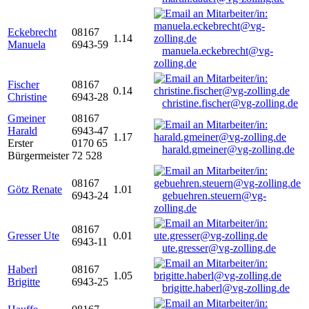
Eckebrecht
08167
1.14
Manuela
6943-59
manuela.eckebrecht@vg-
zolling.de
Fischer
08167
0.14
Christine
6943-28
christine.fischer@vg-zolling.de
Gmeiner
08167
Harald
6943-47
1.17
Erster
0170 65
harald.gmeiner@vg-zolling.de
Bürgermeister
72 528
08167
Götz Renate
1.01
6943-24
gebuehren.steuern@vg-
zolling.de
08167
Gresser Ute
0.01
6943-11
ute.gresser@vg-zolling.de
Haberl
08167
1.05
Brigitte
6943-25
brigitte.haberl@vg-zolling.de