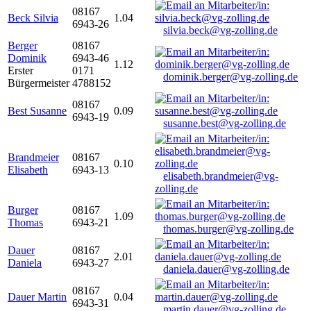
08167
Beck Silvia
1.04
6943-26
silvia.beck@vg-zolling.de
Berger
08167
Dominik
6943-46
1.12
Erster
0171
dominik.berger@vg-zolling.de
Bürgermeister
4788152
08167
Best Susanne
0.09
6943-19
susanne.best@vg-zolling.de
Brandmeier
08167
0.10
Elisabeth
6943-13
elisabeth.brandmeier@vg-
zolling.de
Burger
08167
1.09
Thomas
6943-21
thomas.burger@vg-zolling.de
Dauer
08167
2.01
Daniela
6943-27
daniela.dauer@vg-zolling.de
08167
Dauer Martin
0.04
6943-31
martin.dauer@vg-zolling.de