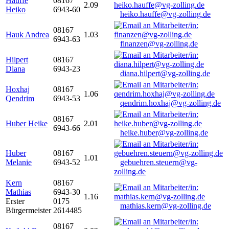
Hauffe
08167
2.09
Heiko
6943-60
heiko.hauffe@vg-zolling.de
08167
Hauk Andrea
1.03
6943-63
finanzen@vg-zolling.de
Hilpert
08167
Diana
6943-23
diana.hilpert@vg-zolling.de
Hoxhaj
08167
1.06
Qendrim
6943-53
qendrim.hoxhaj@vg-zolling.de
08167
Huber Heike
2.01
6943-66
heike.huber@vg-zolling.de
Huber
08167
1.01
Melanie
6943-52
gebuehren.steuern@vg-
zolling.de
Kern
08167
Mathias
6943-30
1.16
Erster
0175
mathias.kern@vg-zolling.de
Bürgermeister
2614485
08167