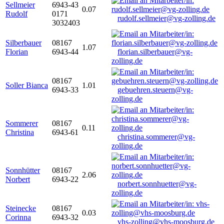
Sellmeier
6943-43
0.07
Rudolf
0171
rudolf.sellmeier@vg-zolling.de
3032403
Silberbauer
08167
1.07
Florian
6943-44
florian.silberbauer@vg-
zolling.de
08167
Soller Bianca
1.01
6943-33
gebuehren.steuern@vg-
zolling.de
Sommerer
08167
0.11
Christina
6943-61
christina.sommerer@vg-
zolling.de
Sonnhütter
08167
2.06
Norbert
6943-22
norbert.sonnhuetter@vg-
zolling.de
Steinecke
08167
0.03
Corinna
6943-32
vhs-zolling@vhs-moosburg.de