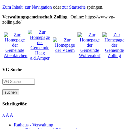
Zum Inhalt
,
zur Navigation
oder
zur Startseite
springen.
Verwaltungsgemeinschaft Zolling
| Online: https://www.vg-
zolling.de/
VG Suche
suchen
Schriftgröße
A
A
A
Rathaus - Verwaltung