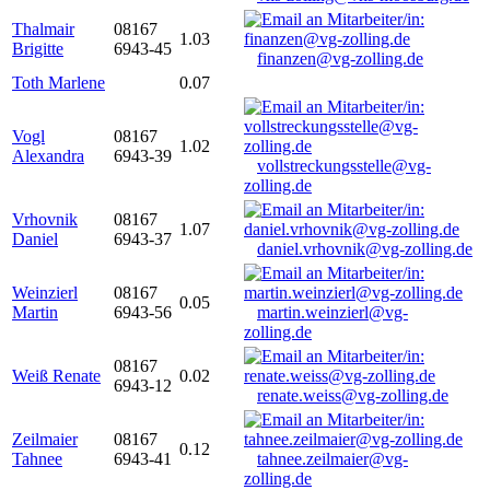
Thalmair
08167
1.03
Brigitte
6943-45
finanzen@vg-zolling.de
Toth Marlene
0.07
Vogl
08167
1.02
Alexandra
6943-39
vollstreckungsstelle@vg-
zolling.de
Vrhovnik
08167
1.07
Daniel
6943-37
daniel.vrhovnik@vg-zolling.de
Weinzierl
08167
0.05
Martin
6943-56
martin.weinzierl@vg-
zolling.de
08167
Weiß Renate
0.02
6943-12
renate.weiss@vg-zolling.de
Zeilmaier
08167
0.12
Tahnee
6943-41
tahnee.zeilmaier@vg-
zolling.de