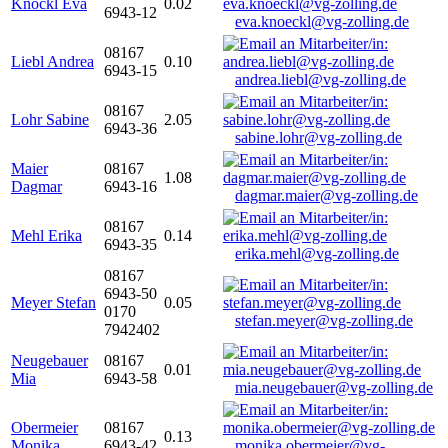
Knöckl Eva
0.02
6943-12
eva.knoeckl@vg-zolling.de
08167
Liebl Andrea
0.10
6943-15
andrea.liebl@vg-zolling.de
08167
Lohr Sabine
2.05
6943-36
sabine.lohr@vg-zolling.de
Maier
08167
1.08
Dagmar
6943-16
dagmar.maier@vg-zolling.de
08167
Mehl Erika
0.14
6943-35
erika.mehl@vg-zolling.de
08167
6943-50
Meyer Stefan
0.05
0170
stefan.meyer@vg-zolling.de
7942402
Neugebauer
08167
0.01
Mia
6943-58
mia.neugebauer@vg-zolling.de
Obermeier
08167
0.13
Monika
6943-42
monika.obermeier@vg-