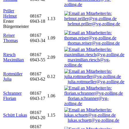
zolling.de
Priller
Helmut
08167
1.13
Erster
6943-18
helmut.priller@vg-zolling.de
Bürgermeister
Reiser
08167
1.09
Thomas
6943-34
thomas.reiser@vg-zolling.de
Riesch
08167
2.09
Maximilian
6943-55
maximilian.riesch@vg-
zolling.de
Rottmüller
08167
0.12
Julia
6943-62
julia.rottmueller@vg-zolling.de
Schranner
08167
1.06
Florian
6943-17
florian.schranner@vg-
zolling.de
08167
Schütt Lukas
1.15
6943-20
lukas.schuett@vg-zolling.de
08167