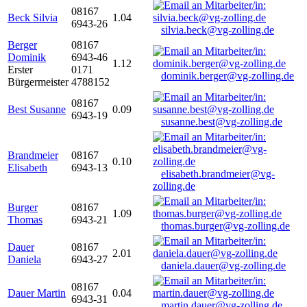
08167
Beck Silvia
1.04
6943-26
silvia.beck@vg-zolling.de
Berger
08167
Dominik
6943-46
1.12
Erster
0171
dominik.berger@vg-zolling.de
Bürgermeister
4788152
08167
Best Susanne
0.09
6943-19
susanne.best@vg-zolling.de
Brandmeier
08167
0.10
Elisabeth
6943-13
elisabeth.brandmeier@vg-
zolling.de
Burger
08167
1.09
Thomas
6943-21
thomas.burger@vg-zolling.de
Dauer
08167
2.01
Daniela
6943-27
daniela.dauer@vg-zolling.de
08167
Dauer Martin
0.04
6943-31
martin.dauer@vg-zolling.de