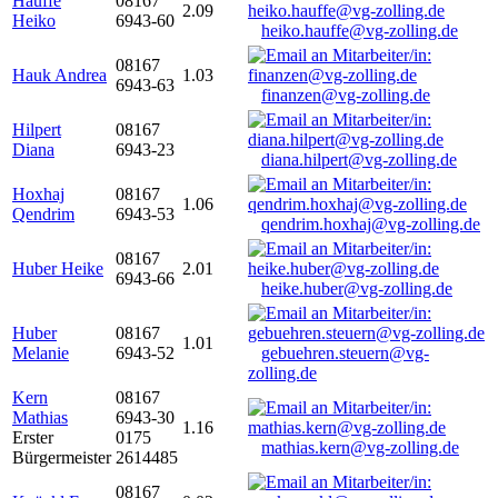
Hauffe
08167
2.09
Heiko
6943-60
heiko.hauffe@vg-zolling.de
08167
Hauk Andrea
1.03
6943-63
finanzen@vg-zolling.de
Hilpert
08167
Diana
6943-23
diana.hilpert@vg-zolling.de
Hoxhaj
08167
1.06
Qendrim
6943-53
qendrim.hoxhaj@vg-zolling.de
08167
Huber Heike
2.01
6943-66
heike.huber@vg-zolling.de
Huber
08167
1.01
Melanie
6943-52
gebuehren.steuern@vg-
zolling.de
Kern
08167
Mathias
6943-30
1.16
Erster
0175
mathias.kern@vg-zolling.de
Bürgermeister
2614485
08167