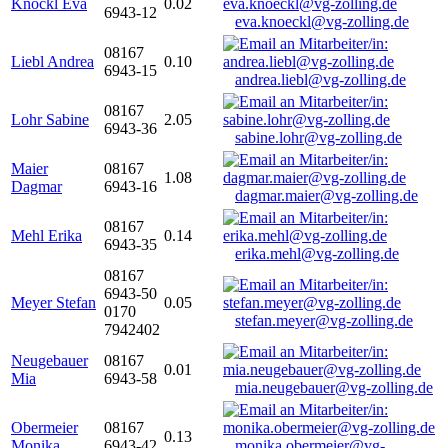
Knöckl Eva
0.02
6943-12
eva.knoeckl@vg-zolling.de
08167
Liebl Andrea
0.10
6943-15
andrea.liebl@vg-zolling.de
08167
Lohr Sabine
2.05
6943-36
sabine.lohr@vg-zolling.de
Maier
08167
1.08
Dagmar
6943-16
dagmar.maier@vg-zolling.de
08167
Mehl Erika
0.14
6943-35
erika.mehl@vg-zolling.de
08167
6943-50
Meyer Stefan
0.05
0170
stefan.meyer@vg-zolling.de
7942402
Neugebauer
08167
0.01
Mia
6943-58
mia.neugebauer@vg-zolling.de
Obermeier
08167
0.13
Monika
6943-42
monika.obermeier@vg-