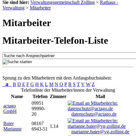
Sie sind hier:
Verwaltungsgemeinschaft Zolling
>
Rathaus -
Verwaltung
>
Mitarbeiter
Mitarbeiter
Mitarbeiter-Telefon-Liste
Sprung zu den Mitarbeitern mit dem Anfangsbuchstaben:
a
B
D
E
F
G
H
K
L
M
N
O
P
R
S
T
V
W
Z
Telefonliste der Mitarbeiter/innen der Verwaltung
Name
Telefon
Zimmer
Mail
09951
actago
99990-
GmbH
20
datenschutz@actago.de
Baier
08167
1.14
Marianne
6943-51
marianne.baier@vg-zolling.de