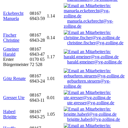
Eckebrecht
08167
1.14
Manuela
6943-59
manuela.eckebrecht@vg-
zolling.de
Fischer
08167
0.14
Christine
6943-28
christine.fischer@vg-zolling.de
Gmeiner
08167
Harald
6943-47
1.17
Erster
0170 65
harald.gmeiner@vg-zolling.de
Bürgermeister
72 528
08167
Götz Renate
1.01
6943-24
gebuehren.steuern@vg-
zolling.de
08167
Gresser Ute
0.01
6943-11
ute.gresser@vg-zolling.de
Haberl
08167
1.05
Brigitte
6943-25
brigitte.haberl@vg-zolling.de