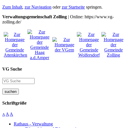
Zum Inhalt
,
zur Navigation
oder
zur Startseite
springen.
Verwaltungsgemeinschaft Zolling
| Online: https://www.vg-
zolling.de/
VG Suche
suchen
Schriftgröße
A
A
A
Rathaus - Verwaltung