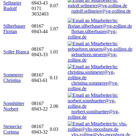
Sellmeier
6943-43
0.07
Rudolf
0171
rudolf.sellmeier@vg-zolling.de
3032403
Silberbauer
08167
1.07
Florian
6943-44
florian.silberbauer@vg-
zolling.de
08167
Soller Bianca
1.01
6943-33
gebuehren.steuern@vg-
zolling.de
Sommerer
08167
0.11
Christina
6943-61
christina.sommerer@vg-
zolling.de
Sonnhütter
08167
2.06
Norbert
6943-22
norbert.sonnhuetter@vg-
zolling.de
Steinecke
08167
0.03
Corinna
6943-32
vhs-zolling@vhs-moosburg.de