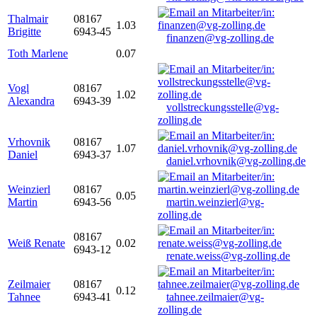
Thalmair
08167
1.03
Brigitte
6943-45
finanzen@vg-zolling.de
Toth Marlene
0.07
Vogl
08167
1.02
Alexandra
6943-39
vollstreckungsstelle@vg-
zolling.de
Vrhovnik
08167
1.07
Daniel
6943-37
daniel.vrhovnik@vg-zolling.de
Weinzierl
08167
0.05
Martin
6943-56
martin.weinzierl@vg-
zolling.de
08167
Weiß Renate
0.02
6943-12
renate.weiss@vg-zolling.de
Zeilmaier
08167
0.12
Tahnee
6943-41
tahnee.zeilmaier@vg-
zolling.de