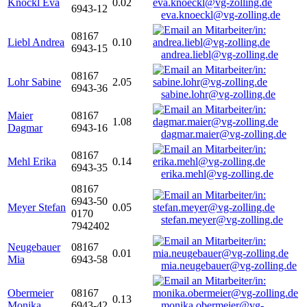
Knöckl Eva
0.02
6943-12
eva.knoeckl@vg-zolling.de
08167
Liebl Andrea
0.10
6943-15
andrea.liebl@vg-zolling.de
08167
Lohr Sabine
2.05
6943-36
sabine.lohr@vg-zolling.de
Maier
08167
1.08
Dagmar
6943-16
dagmar.maier@vg-zolling.de
08167
Mehl Erika
0.14
6943-35
erika.mehl@vg-zolling.de
08167
6943-50
Meyer Stefan
0.05
0170
stefan.meyer@vg-zolling.de
7942402
Neugebauer
08167
0.01
Mia
6943-58
mia.neugebauer@vg-zolling.de
Obermeier
08167
0.13
Monika
6943-42
monika.obermeier@vg-