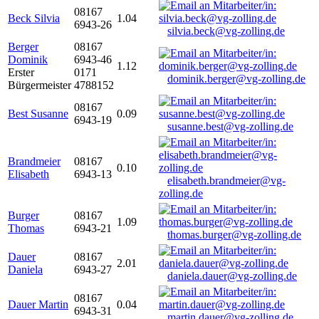
08167
Beck Silvia
1.04
6943-26
silvia.beck@vg-zolling.de
Berger
08167
Dominik
6943-46
1.12
Erster
0171
dominik.berger@vg-zolling.de
Bürgermeister
4788152
08167
Best Susanne
0.09
6943-19
susanne.best@vg-zolling.de
Brandmeier
08167
0.10
Elisabeth
6943-13
elisabeth.brandmeier@vg-
zolling.de
Burger
08167
1.09
Thomas
6943-21
thomas.burger@vg-zolling.de
Dauer
08167
2.01
Daniela
6943-27
daniela.dauer@vg-zolling.de
08167
Dauer Martin
0.04
6943-31
martin.dauer@vg-zolling.de