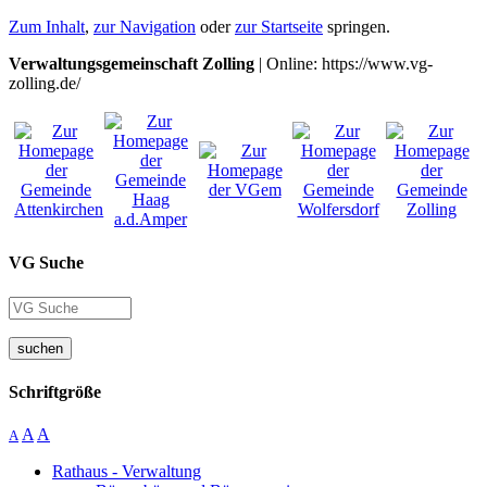
Zum Inhalt
,
zur Navigation
oder
zur Startseite
springen.
Verwaltungsgemeinschaft Zolling
| Online: https://www.vg-
zolling.de/
VG Suche
suchen
Schriftgröße
A
A
A
Rathaus - Verwaltung