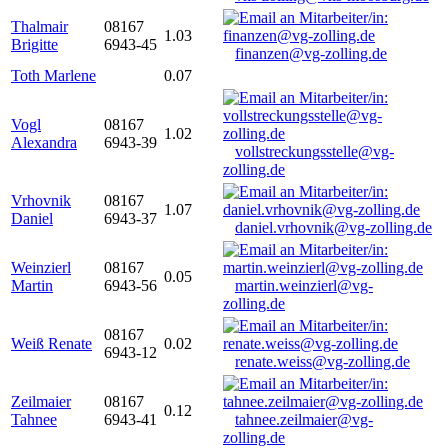
Thalmair
08167
1.03
Brigitte
6943-45
finanzen@vg-zolling.de
Toth Marlene
0.07
Vogl
08167
1.02
Alexandra
6943-39
vollstreckungsstelle@vg-
zolling.de
Vrhovnik
08167
1.07
Daniel
6943-37
daniel.vrhovnik@vg-zolling.de
Weinzierl
08167
0.05
Martin
6943-56
martin.weinzierl@vg-
zolling.de
08167
Weiß Renate
0.02
6943-12
renate.weiss@vg-zolling.de
Zeilmaier
08167
0.12
Tahnee
6943-41
tahnee.zeilmaier@vg-
zolling.de