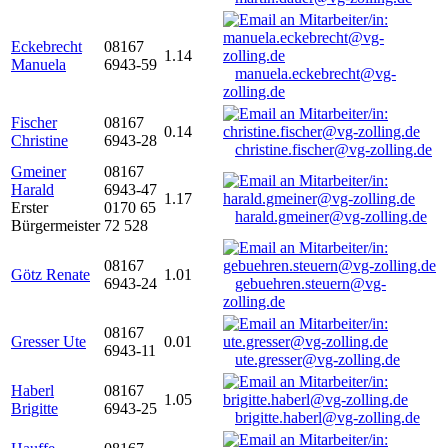
Eckebrecht
08167
1.14
Manuela
6943-59
manuela.eckebrecht@vg-
zolling.de
Fischer
08167
0.14
Christine
6943-28
christine.fischer@vg-zolling.de
Gmeiner
08167
Harald
6943-47
1.17
Erster
0170 65
harald.gmeiner@vg-zolling.de
Bürgermeister
72 528
08167
Götz Renate
1.01
6943-24
gebuehren.steuern@vg-
zolling.de
08167
Gresser Ute
0.01
6943-11
ute.gresser@vg-zolling.de
Haberl
08167
1.05
Brigitte
6943-25
brigitte.haberl@vg-zolling.de