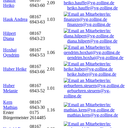
Hauffe
08167
2.09
Heiko
6943-60
heiko.hauffe@vg-zolling.de
08167
Hauk Andrea
1.03
6943-63
finanzen@vg-zolling.de
Hilpert
08167
Diana
6943-23
diana.hilpert@vg-zolling.de
Hoxhaj
08167
1.06
Qendrim
6943-53
qendrim.hoxhaj@vg-zolling.de
08167
Huber Heike
2.01
6943-66
heike.huber@vg-zolling.de
Huber
08167
1.01
Melanie
6943-52
gebuehren.steuern@vg-
zolling.de
Kern
08167
Mathias
6943-30
1.16
Erster
0175
mathias.kern@vg-zolling.de
Bürgermeister
2614485
08167