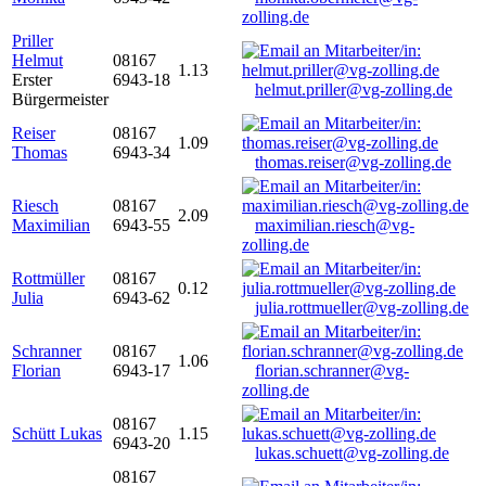
zolling.de
Priller
Helmut
08167
1.13
Erster
6943-18
helmut.priller@vg-zolling.de
Bürgermeister
Reiser
08167
1.09
Thomas
6943-34
thomas.reiser@vg-zolling.de
Riesch
08167
2.09
Maximilian
6943-55
maximilian.riesch@vg-
zolling.de
Rottmüller
08167
0.12
Julia
6943-62
julia.rottmueller@vg-zolling.de
Schranner
08167
1.06
Florian
6943-17
florian.schranner@vg-
zolling.de
08167
Schütt Lukas
1.15
6943-20
lukas.schuett@vg-zolling.de
08167