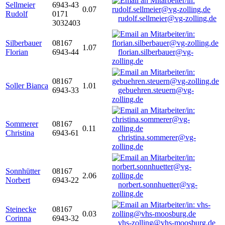
Sellmeier
6943-43
0.07
Rudolf
0171
rudolf.sellmeier@vg-zolling.de
3032403
Silberbauer
08167
1.07
Florian
6943-44
florian.silberbauer@vg-
zolling.de
08167
Soller Bianca
1.01
6943-33
gebuehren.steuern@vg-
zolling.de
Sommerer
08167
0.11
Christina
6943-61
christina.sommerer@vg-
zolling.de
Sonnhütter
08167
2.06
Norbert
6943-22
norbert.sonnhuetter@vg-
zolling.de
Steinecke
08167
0.03
Corinna
6943-32
vhs-zolling@vhs-moosburg.de