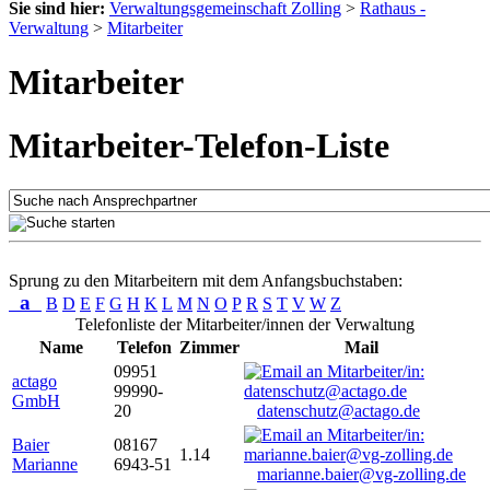
Sie sind hier:
Verwaltungsgemeinschaft Zolling
>
Rathaus -
Verwaltung
>
Mitarbeiter
Mitarbeiter
Mitarbeiter-Telefon-Liste
Sprung zu den Mitarbeitern mit dem Anfangsbuchstaben:
a
B
D
E
F
G
H
K
L
M
N
O
P
R
S
T
V
W
Z
Telefonliste der Mitarbeiter/innen der Verwaltung
Name
Telefon
Zimmer
Mail
09951
actago
99990-
GmbH
20
datenschutz@actago.de
Baier
08167
1.14
Marianne
6943-51
marianne.baier@vg-zolling.de