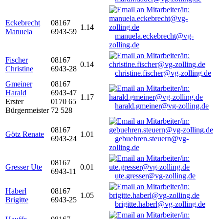
Eckebrecht
08167
1.14
Manuela
6943-59
manuela.eckebrecht@vg-
zolling.de
Fischer
08167
0.14
Christine
6943-28
christine.fischer@vg-zolling.de
Gmeiner
08167
Harald
6943-47
1.17
Erster
0170 65
harald.gmeiner@vg-zolling.de
Bürgermeister
72 528
08167
Götz Renate
1.01
6943-24
gebuehren.steuern@vg-
zolling.de
08167
Gresser Ute
0.01
6943-11
ute.gresser@vg-zolling.de
Haberl
08167
1.05
Brigitte
6943-25
brigitte.haberl@vg-zolling.de