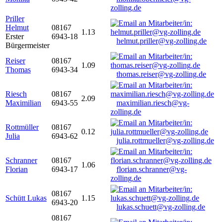
zolling.de
Priller
Helmut
08167
1.13
Erster
6943-18
helmut.priller@vg-zolling.de
Bürgermeister
Reiser
08167
1.09
Thomas
6943-34
thomas.reiser@vg-zolling.de
Riesch
08167
2.09
Maximilian
6943-55
maximilian.riesch@vg-
zolling.de
Rottmüller
08167
0.12
Julia
6943-62
julia.rottmueller@vg-zolling.de
Schranner
08167
1.06
Florian
6943-17
florian.schranner@vg-
zolling.de
08167
Schütt Lukas
1.15
6943-20
lukas.schuett@vg-zolling.de
08167