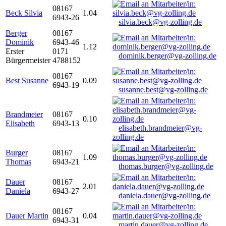
08167
Beck Silvia
1.04
6943-26
silvia.beck@vg-zolling.de
Berger
08167
Dominik
6943-46
1.12
Erster
0171
dominik.berger@vg-zolling.de
Bürgermeister
4788152
08167
Best Susanne
0.09
6943-19
susanne.best@vg-zolling.de
Brandmeier
08167
0.10
Elisabeth
6943-13
elisabeth.brandmeier@vg-
zolling.de
Burger
08167
1.09
Thomas
6943-21
thomas.burger@vg-zolling.de
Dauer
08167
2.01
Daniela
6943-27
daniela.dauer@vg-zolling.de
08167
Dauer Martin
0.04
6943-31
martin.dauer@vg-zolling.de