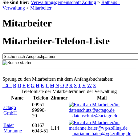
Sie sind hier:
Verwaltungsgemeinschaft Zolling
>
Rathaus -
Verwaltung
>
Mitarbeiter
Mitarbeiter
Mitarbeiter-Telefon-Liste
Sprung zu den Mitarbeitern mit dem Anfangsbuchstaben:
a
B
D
E
F
G
H
K
L
M
N
O
P
R
S
T
V
W
Z
Telefonliste der Mitarbeiter/innen der Verwaltung
Name
Telefon
Zimmer
Mail
09951
actago
99990-
GmbH
20
datenschutz@actago.de
Baier
08167
1.14
Marianne
6943-51
marianne.baier@vg-zolling.de