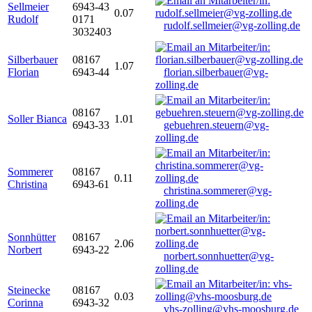
Sellmeier
6943-43
0.07
Rudolf
0171
rudolf.sellmeier@vg-zolling.de
3032403
Silberbauer
08167
1.07
Florian
6943-44
florian.silberbauer@vg-
zolling.de
08167
Soller Bianca
1.01
6943-33
gebuehren.steuern@vg-
zolling.de
Sommerer
08167
0.11
Christina
6943-61
christina.sommerer@vg-
zolling.de
Sonnhütter
08167
2.06
Norbert
6943-22
norbert.sonnhuetter@vg-
zolling.de
Steinecke
08167
0.03
Corinna
6943-32
vhs-zolling@vhs-moosburg.de