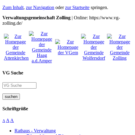
Zum Inhalt
,
zur Navigation
oder
zur Startseite
springen.
Verwaltungsgemeinschaft Zolling
| Online: https://www.vg-
zolling.de/
VG Suche
suchen
Schriftgröße
A
A
A
Rathaus - Verwaltung