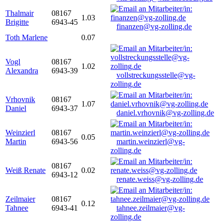
Thalmair
08167
1.03
Brigitte
6943-45
finanzen@vg-zolling.de
Toth Marlene
0.07
Vogl
08167
1.02
Alexandra
6943-39
vollstreckungsstelle@vg-
zolling.de
Vrhovnik
08167
1.07
Daniel
6943-37
daniel.vrhovnik@vg-zolling.de
Weinzierl
08167
0.05
Martin
6943-56
martin.weinzierl@vg-
zolling.de
08167
Weiß Renate
0.02
6943-12
renate.weiss@vg-zolling.de
Zeilmaier
08167
0.12
Tahnee
6943-41
tahnee.zeilmaier@vg-
zolling.de