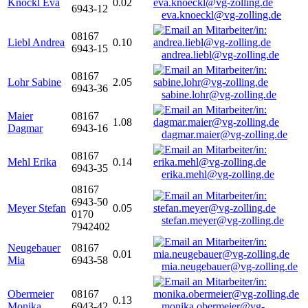
Knöckl Eva
0.02
6943-12
eva.knoeckl@vg-zolling.de
08167
Liebl Andrea
0.10
6943-15
andrea.liebl@vg-zolling.de
08167
Lohr Sabine
2.05
6943-36
sabine.lohr@vg-zolling.de
Maier
08167
1.08
Dagmar
6943-16
dagmar.maier@vg-zolling.de
08167
Mehl Erika
0.14
6943-35
erika.mehl@vg-zolling.de
08167
6943-50
Meyer Stefan
0.05
0170
stefan.meyer@vg-zolling.de
7942402
Neugebauer
08167
0.01
Mia
6943-58
mia.neugebauer@vg-zolling.de
Obermeier
08167
0.13
Monika
6943-42
monika.obermeier@vg-