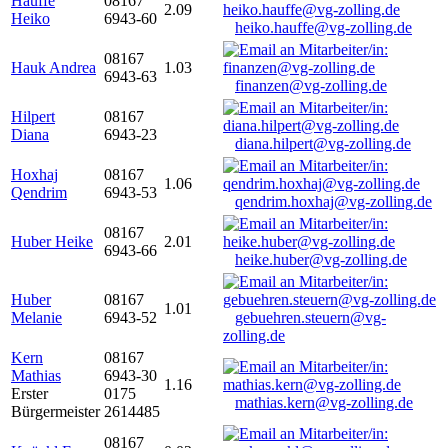
Hauffe
08167
2.09
Heiko
6943-60
heiko.hauffe@vg-zolling.de
08167
Hauk Andrea
1.03
6943-63
finanzen@vg-zolling.de
Hilpert
08167
Diana
6943-23
diana.hilpert@vg-zolling.de
Hoxhaj
08167
1.06
Qendrim
6943-53
qendrim.hoxhaj@vg-zolling.de
08167
Huber Heike
2.01
6943-66
heike.huber@vg-zolling.de
Huber
08167
1.01
Melanie
6943-52
gebuehren.steuern@vg-
zolling.de
Kern
08167
Mathias
6943-30
1.16
Erster
0175
mathias.kern@vg-zolling.de
Bürgermeister
2614485
08167