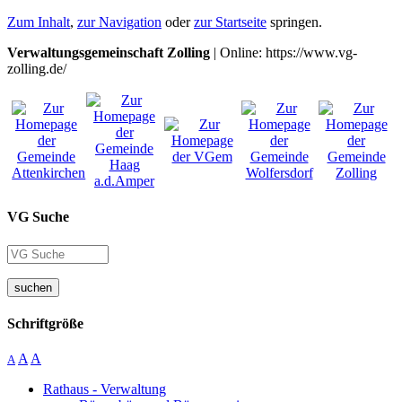
Zum Inhalt
,
zur Navigation
oder
zur Startseite
springen.
Verwaltungsgemeinschaft Zolling
| Online: https://www.vg-
zolling.de/
VG Suche
suchen
Schriftgröße
A
A
A
Rathaus - Verwaltung