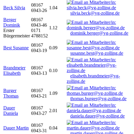
08167
Beck Silvia
1.04
6943-26
silvia.beck@vg-zolling.de
Berger
08167
Dominik
6943-46
1.12
Erster
0171
dominik.berger@vg-zolling.de
Bürgermeister
4788152
08167
Best Susanne
0.09
6943-19
susanne.best@vg-zolling.de
Brandmeier
08167
0.10
Elisabeth
6943-13
elisabeth.brandmeier@vg-
zolling.de
Burger
08167
1.09
Thomas
6943-21
thomas.burger@vg-zolling.de
Dauer
08167
2.01
Daniela
6943-27
daniela.dauer@vg-zolling.de
08167
Dauer Martin
0.04
6943-31
martin.dauer@vg-zolling.de