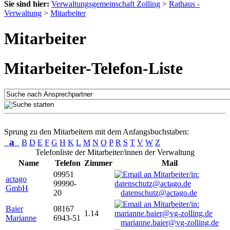
Sie sind hier:
Verwaltungsgemeinschaft Zolling
>
Rathaus -
Verwaltung
>
Mitarbeiter
Mitarbeiter
Mitarbeiter-Telefon-Liste
Sprung zu den Mitarbeitern mit dem Anfangsbuchstaben:
a
B
D
E
F
G
H
K
L
M
N
O
P
R
S
T
V
W
Z
Telefonliste der Mitarbeiter/innen der Verwaltung
Name
Telefon
Zimmer
Mail
09951
actago
99990-
GmbH
20
datenschutz@actago.de
Baier
08167
1.14
Marianne
6943-51
marianne.baier@vg-zolling.de