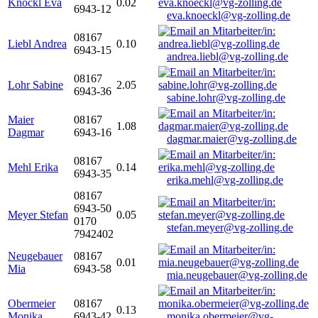
Knöckl Eva
0.02
6943-12
eva.knoeckl@vg-zolling.de
08167
Liebl Andrea
0.10
6943-15
andrea.liebl@vg-zolling.de
08167
Lohr Sabine
2.05
6943-36
sabine.lohr@vg-zolling.de
Maier
08167
1.08
Dagmar
6943-16
dagmar.maier@vg-zolling.de
08167
Mehl Erika
0.14
6943-35
erika.mehl@vg-zolling.de
08167
6943-50
Meyer Stefan
0.05
0170
stefan.meyer@vg-zolling.de
7942402
Neugebauer
08167
0.01
Mia
6943-58
mia.neugebauer@vg-zolling.de
Obermeier
08167
0.13
Monika
6943-42
monika.obermeier@vg-