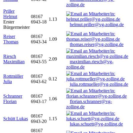
zolling.de
Priller
Helmut
08167
1.13
Erster
6943-18
helmut.priller@vg-zolling.de
Bürgermeister
Reiser
08167
1.09
Thomas
6943-34
thomas.reiser@vg-zolling.de
Riesch
08167
2.09
Maximilian
6943-55
maximilian.riesch@vg-
zolling.de
Rottmüller
08167
0.12
Julia
6943-62
julia.rottmueller@vg-zolling.de
Schranner
08167
1.06
Florian
6943-17
florian.schranner@vg-
zolling.de
08167
Schütt Lukas
1.15
6943-20
lukas.schuett@vg-zolling.de
08167