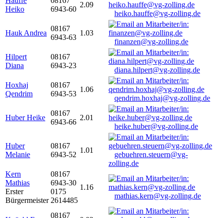
Hauffe
08167
2.09
Heiko
6943-60
heiko.hauffe@vg-zolling.de
08167
Hauk Andrea
1.03
6943-63
finanzen@vg-zolling.de
Hilpert
08167
Diana
6943-23
diana.hilpert@vg-zolling.de
Hoxhaj
08167
1.06
Qendrim
6943-53
qendrim.hoxhaj@vg-zolling.de
08167
Huber Heike
2.01
6943-66
heike.huber@vg-zolling.de
Huber
08167
1.01
Melanie
6943-52
gebuehren.steuern@vg-
zolling.de
Kern
08167
Mathias
6943-30
1.16
Erster
0175
mathias.kern@vg-zolling.de
Bürgermeister
2614485
08167