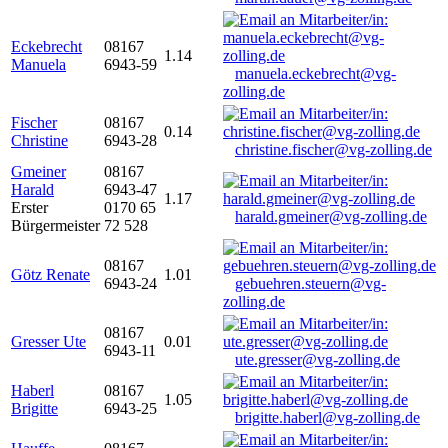
Eckebrecht
08167
1.14
Manuela
6943-59
manuela.eckebrecht@vg-
zolling.de
Fischer
08167
0.14
Christine
6943-28
christine.fischer@vg-zolling.de
Gmeiner
08167
Harald
6943-47
1.17
Erster
0170 65
harald.gmeiner@vg-zolling.de
Bürgermeister
72 528
08167
Götz Renate
1.01
6943-24
gebuehren.steuern@vg-
zolling.de
08167
Gresser Ute
0.01
6943-11
ute.gresser@vg-zolling.de
Haberl
08167
1.05
Brigitte
6943-25
brigitte.haberl@vg-zolling.de