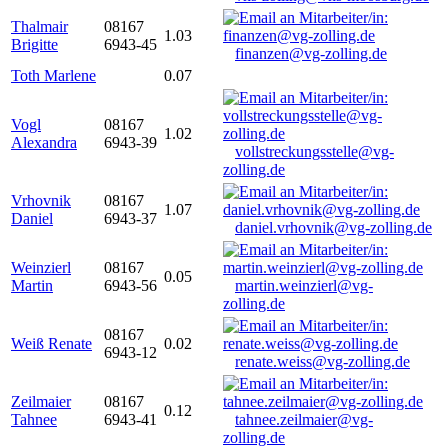
Thalmair
08167
1.03
Brigitte
6943-45
finanzen@vg-zolling.de
Toth Marlene
0.07
Vogl
08167
1.02
Alexandra
6943-39
vollstreckungsstelle@vg-
zolling.de
Vrhovnik
08167
1.07
Daniel
6943-37
daniel.vrhovnik@vg-zolling.de
Weinzierl
08167
0.05
Martin
6943-56
martin.weinzierl@vg-
zolling.de
08167
Weiß Renate
0.02
6943-12
renate.weiss@vg-zolling.de
Zeilmaier
08167
0.12
Tahnee
6943-41
tahnee.zeilmaier@vg-
zolling.de