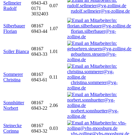
Sellmeier
6943-43
0.07
Rudolf
0171
rudolf.sellmeier@vg-zolling.de
3032403
Silberbauer
08167
1.07
Florian
6943-44
florian.silberbauer@vg-
zolling.de
08167
Soller Bianca
1.01
6943-33
gebuehren.steuern@vg-
zolling.de
Sommerer
08167
0.11
Christina
6943-61
christina.sommerer@vg-
zolling.de
Sonnhütter
08167
2.06
Norbert
6943-22
norbert.sonnhuetter@vg-
zolling.de
Steinecke
08167
0.03
Corinna
6943-32
vhs-zolling@vhs-moosburg.de