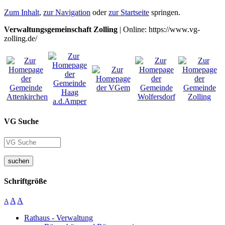
Zum Inhalt
,
zur Navigation
oder
zur Startseite
springen.
Verwaltungsgemeinschaft Zolling
| Online: https://www.vg-
zolling.de/
VG Suche
suchen
Schriftgröße
A
A
A
Rathaus - Verwaltung