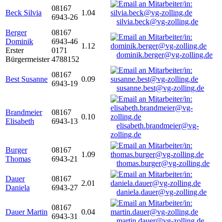
08167
Beck Silvia
1.04
6943-26
silvia.beck@vg-zolling.de
Berger
08167
Dominik
6943-46
1.12
Erster
0171
dominik.berger@vg-zolling.de
Bürgermeister
4788152
08167
Best Susanne
0.09
6943-19
susanne.best@vg-zolling.de
Brandmeier
08167
0.10
Elisabeth
6943-13
elisabeth.brandmeier@vg-
zolling.de
Burger
08167
1.09
Thomas
6943-21
thomas.burger@vg-zolling.de
Dauer
08167
2.01
Daniela
6943-27
daniela.dauer@vg-zolling.de
08167
Dauer Martin
0.04
6943-31
martin.dauer@vg-zolling.de