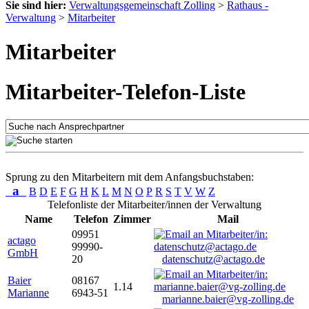
Sie sind hier:
Verwaltungsgemeinschaft Zolling
>
Rathaus -
Verwaltung
>
Mitarbeiter
Mitarbeiter
Mitarbeiter-Telefon-Liste
Sprung zu den Mitarbeitern mit dem Anfangsbuchstaben:
a
B
D
E
F
G
H
K
L
M
N
O
P
R
S
T
V
W
Z
Telefonliste der Mitarbeiter/innen der Verwaltung
Name
Telefon
Zimmer
Mail
09951
actago
99990-
GmbH
20
datenschutz@actago.de
Baier
08167
1.14
Marianne
6943-51
marianne.baier@vg-zolling.de