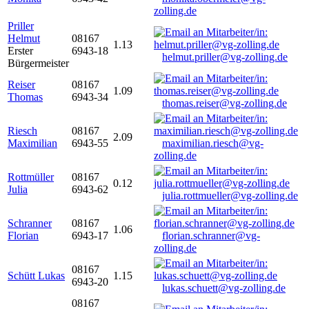
zolling.de
Priller
Helmut
08167
1.13
Erster
6943-18
helmut.priller@vg-zolling.de
Bürgermeister
Reiser
08167
1.09
Thomas
6943-34
thomas.reiser@vg-zolling.de
Riesch
08167
2.09
Maximilian
6943-55
maximilian.riesch@vg-
zolling.de
Rottmüller
08167
0.12
Julia
6943-62
julia.rottmueller@vg-zolling.de
Schranner
08167
1.06
Florian
6943-17
florian.schranner@vg-
zolling.de
08167
Schütt Lukas
1.15
6943-20
lukas.schuett@vg-zolling.de
08167