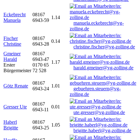
Eckebrecht
08167
1.14
Manuela
6943-59
manuela.eckebrecht@vg-
zolling.de
Fischer
08167
0.14
Christine
6943-28
christine.fischer@vg-zolling.de
Gmeiner
08167
Harald
6943-47
1.17
Erster
0170 65
harald.gmeiner@vg-zolling.de
Bürgermeister
72 528
08167
Götz Renate
1.01
6943-24
gebuehren.steuern@vg-
zolling.de
08167
Gresser Ute
0.01
6943-11
ute.gresser@vg-zolling.de
Haberl
08167
1.05
Brigitte
6943-25
brigitte.haberl@vg-zolling.de