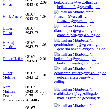
Hauffe
08167
2.09
Heiko
6943-60
heiko.hauffe@vg-zolling.de
08167
Hauk Andrea
1.03
6943-63
finanzen@vg-zolling.de
Hilpert
08167
Diana
6943-23
diana.hilpert@vg-zolling.de
Hoxhaj
08167
1.06
Qendrim
6943-53
qendrim.hoxhaj@vg-zolling.de
08167
Huber Heike
2.01
6943-66
heike.huber@vg-zolling.de
Huber
08167
1.01
Melanie
6943-52
gebuehren.steuern@vg-
zolling.de
Kern
08167
Mathias
6943-30
1.16
Erster
0175
mathias.kern@vg-zolling.de
Bürgermeister
2614485
08167