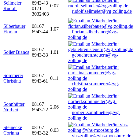
Sellmeier
6943-43
0.07
Rudolf
0171
rudolf.sellmeier@vg-zolling.de
3032403
Silberbauer
08167
1.07
Florian
6943-44
florian.silberbauer@vg-
zolling.de
08167
Soller Bianca
1.01
6943-33
gebuehren.steuern@vg-
zolling.de
Sommerer
08167
0.11
Christina
6943-61
christina.sommerer@vg-
zolling.de
Sonnhütter
08167
2.06
Norbert
6943-22
norbert.sonnhuetter@vg-
zolling.de
Steinecke
08167
0.03
Corinna
6943-32
vhs-zolling@vhs-moosburg.de