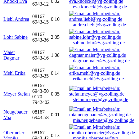
Knöckl Eva
0.02
6943-12
eva.knoeckl@vg-zolling.de
08167
Liebl Andrea
0.10
6943-15
andrea.liebl@vg-zolling.de
08167
Lohr Sabine
2.05
6943-36
sabine.lohr@vg-zolling.de
Maier
08167
1.08
Dagmar
6943-16
dagmar.maier@vg-zolling.de
08167
Mehl Erika
0.14
6943-35
erika.mehl@vg-zolling.de
08167
6943-50
Meyer Stefan
0.05
0170
stefan.meyer@vg-zolling.de
7942402
Neugebauer
08167
0.01
Mia
6943-58
mia.neugebauer@vg-zolling.de
Obermeier
08167
0.13
Monika
6943-42
monika.obermeier@vg-