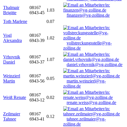
Thalmair
08167
1.03
Brigitte
6943-45
finanzen@vg-zolling.de
Toth Marlene
0.07
Vogl
08167
1.02
Alexandra
6943-39
vollstreckungsstelle@vg-
zolling.de
Vrhovnik
08167
1.07
Daniel
6943-37
daniel.vrhovnik@vg-zolling.de
Weinzierl
08167
0.05
Martin
6943-56
martin.weinzierl@vg-
zolling.de
08167
Weiß Renate
0.02
6943-12
renate.weiss@vg-zolling.de
Zeilmaier
08167
0.12
Tahnee
6943-41
tahnee.zeilmaier@vg-
zolling.de