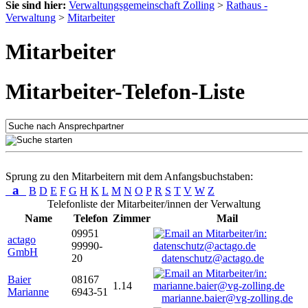
Sie sind hier:
Verwaltungsgemeinschaft Zolling
>
Rathaus -
Verwaltung
>
Mitarbeiter
Mitarbeiter
Mitarbeiter-Telefon-Liste
Sprung zu den Mitarbeitern mit dem Anfangsbuchstaben:
a
B
D
E
F
G
H
K
L
M
N
O
P
R
S
T
V
W
Z
Telefonliste der Mitarbeiter/innen der Verwaltung
Name
Telefon
Zimmer
Mail
09951
actago
99990-
GmbH
20
datenschutz@actago.de
Baier
08167
1.14
Marianne
6943-51
marianne.baier@vg-zolling.de