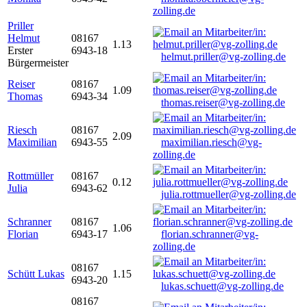
zolling.de
Priller
Helmut
08167
1.13
Erster
6943-18
helmut.priller@vg-zolling.de
Bürgermeister
Reiser
08167
1.09
Thomas
6943-34
thomas.reiser@vg-zolling.de
Riesch
08167
2.09
Maximilian
6943-55
maximilian.riesch@vg-
zolling.de
Rottmüller
08167
0.12
Julia
6943-62
julia.rottmueller@vg-zolling.de
Schranner
08167
1.06
Florian
6943-17
florian.schranner@vg-
zolling.de
08167
Schütt Lukas
1.15
6943-20
lukas.schuett@vg-zolling.de
08167