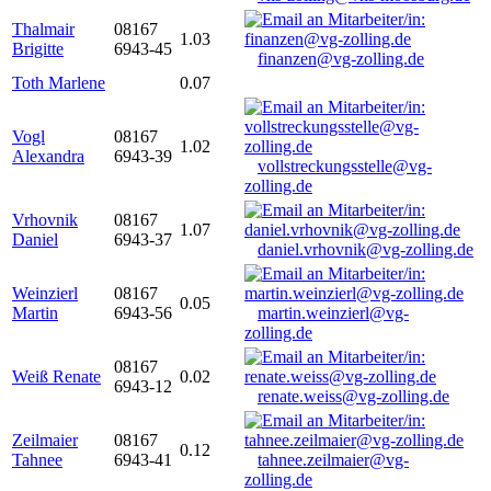
Thalmair
08167
1.03
Brigitte
6943-45
finanzen@vg-zolling.de
Toth Marlene
0.07
Vogl
08167
1.02
Alexandra
6943-39
vollstreckungsstelle@vg-
zolling.de
Vrhovnik
08167
1.07
Daniel
6943-37
daniel.vrhovnik@vg-zolling.de
Weinzierl
08167
0.05
Martin
6943-56
martin.weinzierl@vg-
zolling.de
08167
Weiß Renate
0.02
6943-12
renate.weiss@vg-zolling.de
Zeilmaier
08167
0.12
Tahnee
6943-41
tahnee.zeilmaier@vg-
zolling.de