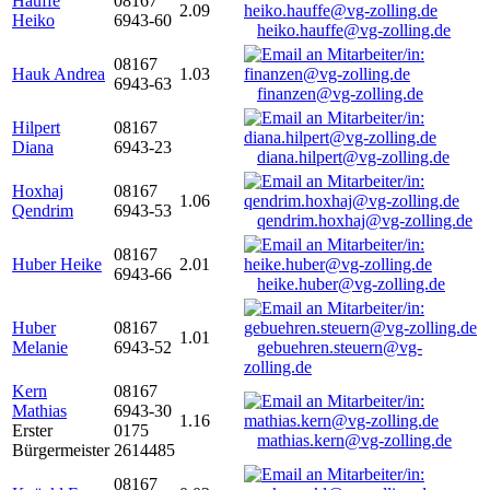
Hauffe
08167
2.09
Heiko
6943-60
heiko.hauffe@vg-zolling.de
08167
Hauk Andrea
1.03
6943-63
finanzen@vg-zolling.de
Hilpert
08167
Diana
6943-23
diana.hilpert@vg-zolling.de
Hoxhaj
08167
1.06
Qendrim
6943-53
qendrim.hoxhaj@vg-zolling.de
08167
Huber Heike
2.01
6943-66
heike.huber@vg-zolling.de
Huber
08167
1.01
Melanie
6943-52
gebuehren.steuern@vg-
zolling.de
Kern
08167
Mathias
6943-30
1.16
Erster
0175
mathias.kern@vg-zolling.de
Bürgermeister
2614485
08167