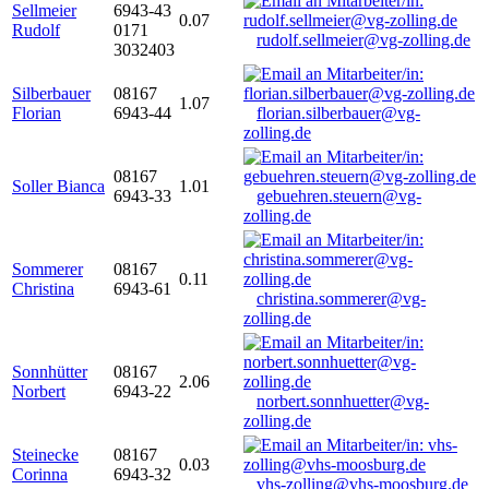
Sellmeier
6943-43
0.07
Rudolf
0171
rudolf.sellmeier@vg-zolling.de
3032403
Silberbauer
08167
1.07
Florian
6943-44
florian.silberbauer@vg-
zolling.de
08167
Soller Bianca
1.01
6943-33
gebuehren.steuern@vg-
zolling.de
Sommerer
08167
0.11
Christina
6943-61
christina.sommerer@vg-
zolling.de
Sonnhütter
08167
2.06
Norbert
6943-22
norbert.sonnhuetter@vg-
zolling.de
Steinecke
08167
0.03
Corinna
6943-32
vhs-zolling@vhs-moosburg.de