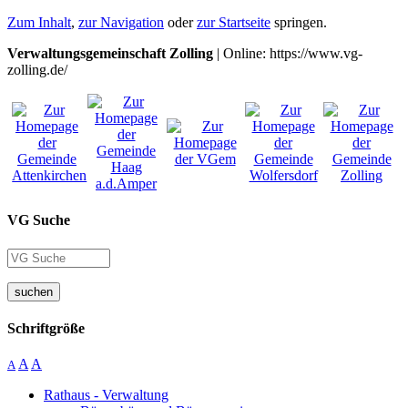
Zum Inhalt
,
zur Navigation
oder
zur Startseite
springen.
Verwaltungsgemeinschaft Zolling
| Online: https://www.vg-
zolling.de/
VG Suche
suchen
Schriftgröße
A
A
A
Rathaus - Verwaltung