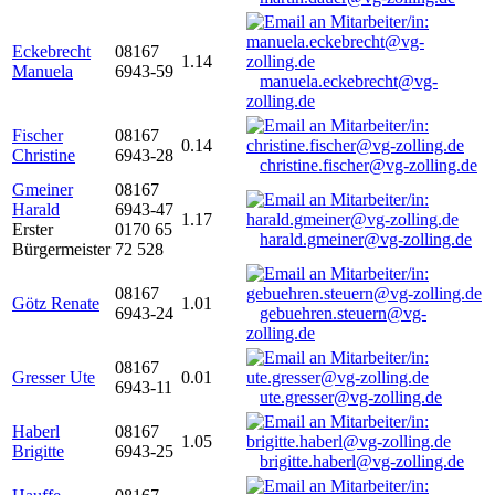
Eckebrecht
08167
1.14
Manuela
6943-59
manuela.eckebrecht@vg-
zolling.de
Fischer
08167
0.14
Christine
6943-28
christine.fischer@vg-zolling.de
Gmeiner
08167
Harald
6943-47
1.17
Erster
0170 65
harald.gmeiner@vg-zolling.de
Bürgermeister
72 528
08167
Götz Renate
1.01
6943-24
gebuehren.steuern@vg-
zolling.de
08167
Gresser Ute
0.01
6943-11
ute.gresser@vg-zolling.de
Haberl
08167
1.05
Brigitte
6943-25
brigitte.haberl@vg-zolling.de