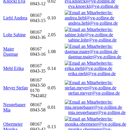
Knöckl Eva
0.02
6943-12
eva.knoeckl@vg-zolling.de
08167
Liebl Andrea
0.10
6943-15
andrea.liebl@vg-zolling.de
08167
Lohr Sabine
2.05
6943-36
sabine.lohr@vg-zolling.de
Maier
08167
1.08
Dagmar
6943-16
dagmar.maier@vg-zolling.de
08167
Mehl Erika
0.14
6943-35
erika.mehl@vg-zolling.de
08167
6943-50
Meyer Stefan
0.05
0170
stefan.meyer@vg-zolling.de
7942402
Neugebauer
08167
0.01
Mia
6943-58
mia.neugebauer@vg-zolling.de
Obermeier
08167
0.13
Monika
6943-42
monika.obermeier@vg-