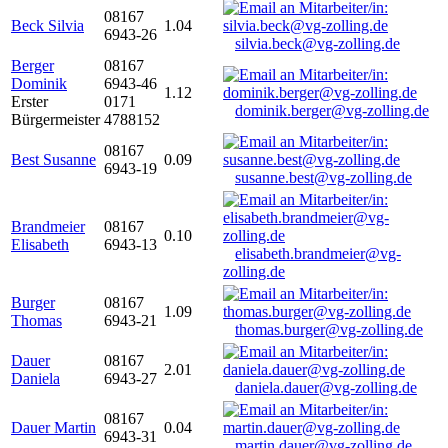
08167
Beck Silvia
1.04
6943-26
silvia.beck@vg-zolling.de
Berger
08167
Dominik
6943-46
1.12
Erster
0171
dominik.berger@vg-zolling.de
Bürgermeister
4788152
08167
Best Susanne
0.09
6943-19
susanne.best@vg-zolling.de
Brandmeier
08167
0.10
Elisabeth
6943-13
elisabeth.brandmeier@vg-
zolling.de
Burger
08167
1.09
Thomas
6943-21
thomas.burger@vg-zolling.de
Dauer
08167
2.01
Daniela
6943-27
daniela.dauer@vg-zolling.de
08167
Dauer Martin
0.04
6943-31
martin.dauer@vg-zolling.de