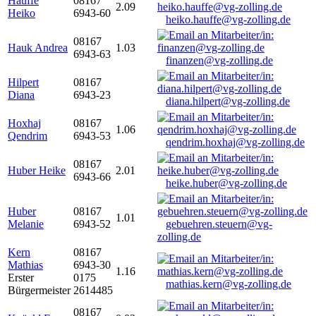
Hauffe
08167
2.09
Heiko
6943-60
heiko.hauffe@vg-zolling.de
08167
Hauk Andrea
1.03
6943-63
finanzen@vg-zolling.de
Hilpert
08167
Diana
6943-23
diana.hilpert@vg-zolling.de
Hoxhaj
08167
1.06
Qendrim
6943-53
qendrim.hoxhaj@vg-zolling.de
08167
Huber Heike
2.01
6943-66
heike.huber@vg-zolling.de
Huber
08167
1.01
Melanie
6943-52
gebuehren.steuern@vg-
zolling.de
Kern
08167
Mathias
6943-30
1.16
Erster
0175
mathias.kern@vg-zolling.de
Bürgermeister
2614485
08167