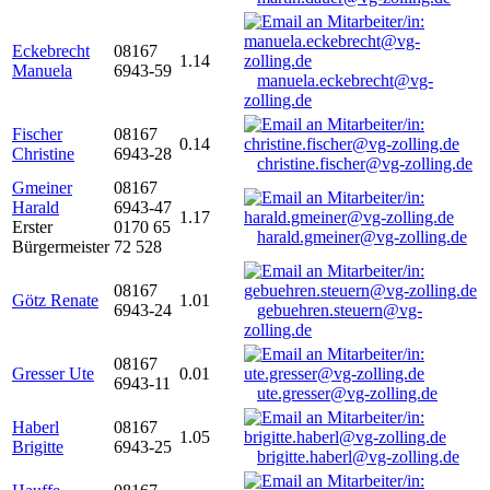
Eckebrecht
08167
1.14
Manuela
6943-59
manuela.eckebrecht@vg-
zolling.de
Fischer
08167
0.14
Christine
6943-28
christine.fischer@vg-zolling.de
Gmeiner
08167
Harald
6943-47
1.17
Erster
0170 65
harald.gmeiner@vg-zolling.de
Bürgermeister
72 528
08167
Götz Renate
1.01
6943-24
gebuehren.steuern@vg-
zolling.de
08167
Gresser Ute
0.01
6943-11
ute.gresser@vg-zolling.de
Haberl
08167
1.05
Brigitte
6943-25
brigitte.haberl@vg-zolling.de