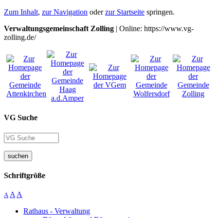
Zum Inhalt
,
zur Navigation
oder
zur Startseite
springen.
Verwaltungsgemeinschaft Zolling
| Online: https://www.vg-
zolling.de/
VG Suche
suchen
Schriftgröße
A
A
A
Rathaus - Verwaltung