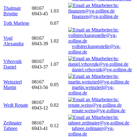
Thalmair
08167
1.03
Brigitte
6943-45
finanzen@vg-zolling.de
Toth Marlene
0.07
Vogl
08167
1.02
Alexandra
6943-39
vollstreckungsstelle@vg-
zolling.de
Vrhovnik
08167
1.07
Daniel
6943-37
daniel.vrhovnik@vg-zolling.de
Weinzierl
08167
0.05
Martin
6943-56
martin.weinzierl@vg-
zolling.de
08167
Weiß Renate
0.02
6943-12
renate.weiss@vg-zolling.de
Zeilmaier
08167
0.12
Tahnee
6943-41
tahnee.zeilmaier@vg-
zolling.de