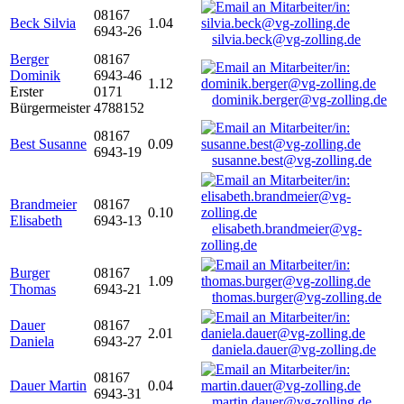
08167
Beck Silvia
1.04
6943-26
silvia.beck@vg-zolling.de
Berger
08167
Dominik
6943-46
1.12
Erster
0171
dominik.berger@vg-zolling.de
Bürgermeister
4788152
08167
Best Susanne
0.09
6943-19
susanne.best@vg-zolling.de
Brandmeier
08167
0.10
Elisabeth
6943-13
elisabeth.brandmeier@vg-
zolling.de
Burger
08167
1.09
Thomas
6943-21
thomas.burger@vg-zolling.de
Dauer
08167
2.01
Daniela
6943-27
daniela.dauer@vg-zolling.de
08167
Dauer Martin
0.04
6943-31
martin.dauer@vg-zolling.de