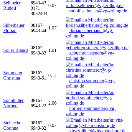
Sellmeier
6943-43
0.07
Rudolf
0171
rudolf.sellmeier@vg-zolling.de
3032403
Silberbauer
08167
1.07
Florian
6943-44
florian.silberbauer@vg-
zolling.de
08167
Soller Bianca
1.01
6943-33
gebuehren.steuern@vg-
zolling.de
Sommerer
08167
0.11
Christina
6943-61
christina.sommerer@vg-
zolling.de
Sonnhütter
08167
2.06
Norbert
6943-22
norbert.sonnhuetter@vg-
zolling.de
Steinecke
08167
0.03
Corinna
6943-32
vhs-zolling@vhs-moosburg.de