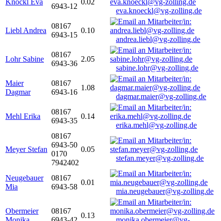
Knöckl Eva
0.02
6943-12
eva.knoeckl@vg-zolling.de
08167
Liebl Andrea
0.10
6943-15
andrea.liebl@vg-zolling.de
08167
Lohr Sabine
2.05
6943-36
sabine.lohr@vg-zolling.de
Maier
08167
1.08
Dagmar
6943-16
dagmar.maier@vg-zolling.de
08167
Mehl Erika
0.14
6943-35
erika.mehl@vg-zolling.de
08167
6943-50
Meyer Stefan
0.05
0170
stefan.meyer@vg-zolling.de
7942402
Neugebauer
08167
0.01
Mia
6943-58
mia.neugebauer@vg-zolling.de
Obermeier
08167
0.13
Monika
6943-42
monika.obermeier@vg-