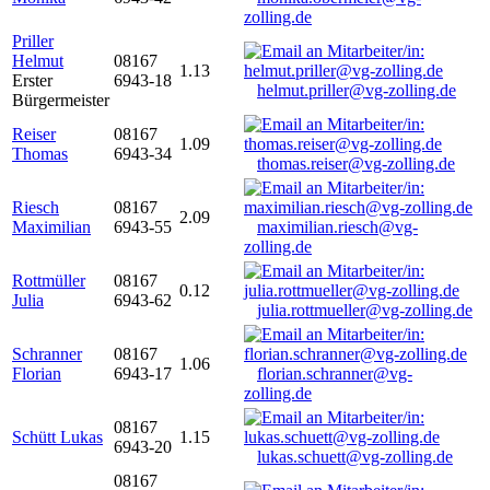
zolling.de
Priller
Helmut
08167
1.13
Erster
6943-18
helmut.priller@vg-zolling.de
Bürgermeister
Reiser
08167
1.09
Thomas
6943-34
thomas.reiser@vg-zolling.de
Riesch
08167
2.09
Maximilian
6943-55
maximilian.riesch@vg-
zolling.de
Rottmüller
08167
0.12
Julia
6943-62
julia.rottmueller@vg-zolling.de
Schranner
08167
1.06
Florian
6943-17
florian.schranner@vg-
zolling.de
08167
Schütt Lukas
1.15
6943-20
lukas.schuett@vg-zolling.de
08167