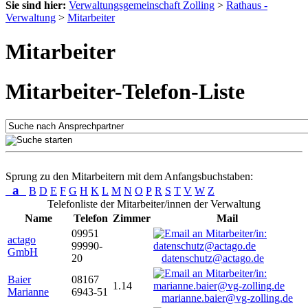
Sie sind hier:
Verwaltungsgemeinschaft Zolling
>
Rathaus -
Verwaltung
>
Mitarbeiter
Mitarbeiter
Mitarbeiter-Telefon-Liste
Sprung zu den Mitarbeitern mit dem Anfangsbuchstaben:
a
B
D
E
F
G
H
K
L
M
N
O
P
R
S
T
V
W
Z
Telefonliste der Mitarbeiter/innen der Verwaltung
Name
Telefon
Zimmer
Mail
09951
actago
99990-
GmbH
20
datenschutz@actago.de
Baier
08167
1.14
Marianne
6943-51
marianne.baier@vg-zolling.de