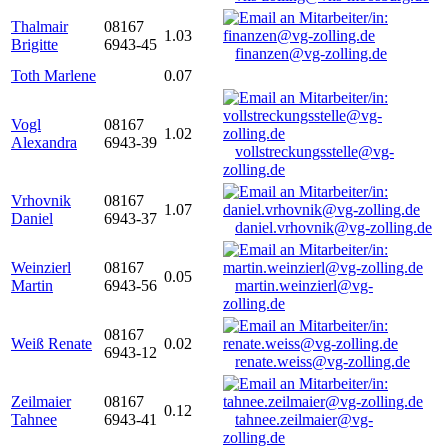
Thalmair
08167
1.03
Brigitte
6943-45
finanzen@vg-zolling.de
Toth Marlene
0.07
Vogl
08167
1.02
Alexandra
6943-39
vollstreckungsstelle@vg-
zolling.de
Vrhovnik
08167
1.07
Daniel
6943-37
daniel.vrhovnik@vg-zolling.de
Weinzierl
08167
0.05
Martin
6943-56
martin.weinzierl@vg-
zolling.de
08167
Weiß Renate
0.02
6943-12
renate.weiss@vg-zolling.de
Zeilmaier
08167
0.12
Tahnee
6943-41
tahnee.zeilmaier@vg-
zolling.de