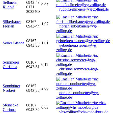
Sellmeier
6943-43
0.07
Rudolf
0171
rudolf.sellmeier@vg-zolling.de
3032403
Silberbauer
08167
1.07
Florian
6943-44
florian.silberbauer@vg-
zolling.de
08167
Soller Bianca
1.01
6943-33
gebuehren.steuern@vg-
zolling.de
Sommerer
08167
0.11
Christina
6943-61
christina.sommerer@vg-
zolling.de
Sonnhütter
08167
2.06
Norbert
6943-22
norbert.sonnhuetter@vg-
zolling.de
Steinecke
08167
0.03
Corinna
6943-32
vhs-zolling@vhs-moosburg.de