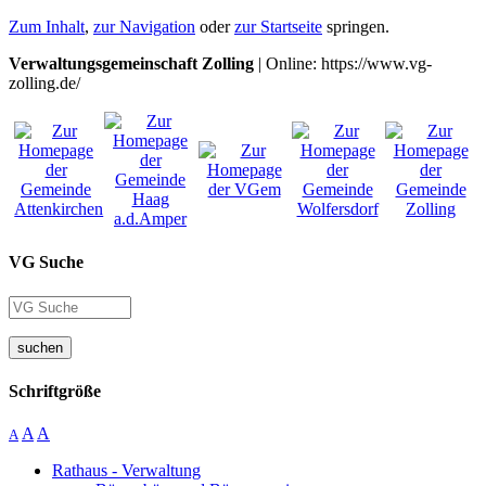
Zum Inhalt
,
zur Navigation
oder
zur Startseite
springen.
Verwaltungsgemeinschaft Zolling
| Online: https://www.vg-
zolling.de/
VG Suche
suchen
Schriftgröße
A
A
A
Rathaus - Verwaltung