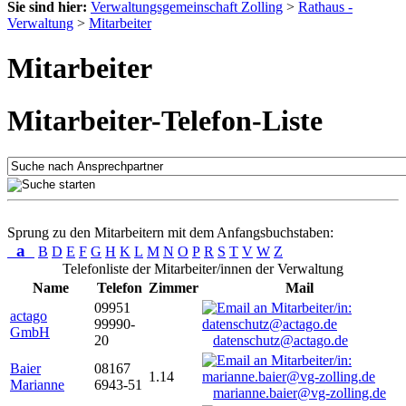
Sie sind hier:
Verwaltungsgemeinschaft Zolling
>
Rathaus -
Verwaltung
>
Mitarbeiter
Mitarbeiter
Mitarbeiter-Telefon-Liste
Sprung zu den Mitarbeitern mit dem Anfangsbuchstaben:
a
B
D
E
F
G
H
K
L
M
N
O
P
R
S
T
V
W
Z
Telefonliste der Mitarbeiter/innen der Verwaltung
Name
Telefon
Zimmer
Mail
09951
actago
99990-
GmbH
20
datenschutz@actago.de
Baier
08167
1.14
Marianne
6943-51
marianne.baier@vg-zolling.de