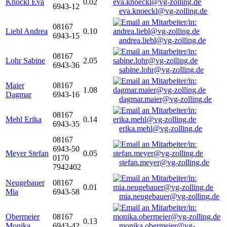
Knöckl Eva
0.02
6943-12
eva.knoeckl@vg-zolling.de
08167
Liebl Andrea
0.10
6943-15
andrea.liebl@vg-zolling.de
08167
Lohr Sabine
2.05
6943-36
sabine.lohr@vg-zolling.de
Maier
08167
1.08
Dagmar
6943-16
dagmar.maier@vg-zolling.de
08167
Mehl Erika
0.14
6943-35
erika.mehl@vg-zolling.de
08167
6943-50
Meyer Stefan
0.05
0170
stefan.meyer@vg-zolling.de
7942402
Neugebauer
08167
0.01
Mia
6943-58
mia.neugebauer@vg-zolling.de
Obermeier
08167
0.13
Monika
6943-42
monika.obermeier@vg-