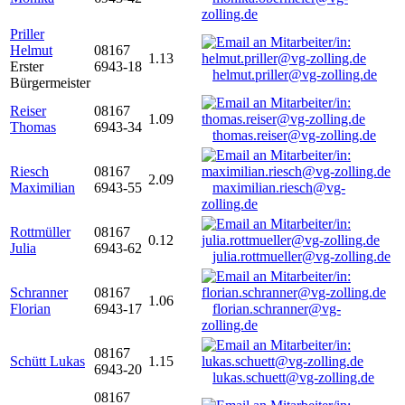
zolling.de
Priller
Helmut
08167
1.13
Erster
6943-18
helmut.priller@vg-zolling.de
Bürgermeister
Reiser
08167
1.09
Thomas
6943-34
thomas.reiser@vg-zolling.de
Riesch
08167
2.09
Maximilian
6943-55
maximilian.riesch@vg-
zolling.de
Rottmüller
08167
0.12
Julia
6943-62
julia.rottmueller@vg-zolling.de
Schranner
08167
1.06
Florian
6943-17
florian.schranner@vg-
zolling.de
08167
Schütt Lukas
1.15
6943-20
lukas.schuett@vg-zolling.de
08167