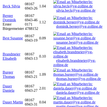
08167
Beck Silvia
1.04
6943-26
silvia.beck@vg-zolling.de
Berger
08167
Dominik
6943-46
1.12
Erster
0171
dominik.berger@vg-zolling.de
Bürgermeister
4788152
08167
Best Susanne
0.09
6943-19
susanne.best@vg-zolling.de
Brandmeier
08167
0.10
Elisabeth
6943-13
elisabeth.brandmeier@vg-
zolling.de
Burger
08167
1.09
Thomas
6943-21
thomas.burger@vg-zolling.de
Dauer
08167
2.01
Daniela
6943-27
daniela.dauer@vg-zolling.de
08167
Dauer Martin
0.04
6943-31
martin.dauer@vg-zolling.de