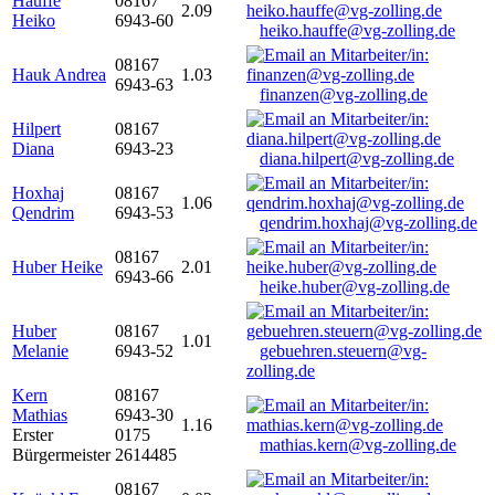
Hauffe
08167
2.09
Heiko
6943-60
heiko.hauffe@vg-zolling.de
08167
Hauk Andrea
1.03
6943-63
finanzen@vg-zolling.de
Hilpert
08167
Diana
6943-23
diana.hilpert@vg-zolling.de
Hoxhaj
08167
1.06
Qendrim
6943-53
qendrim.hoxhaj@vg-zolling.de
08167
Huber Heike
2.01
6943-66
heike.huber@vg-zolling.de
Huber
08167
1.01
Melanie
6943-52
gebuehren.steuern@vg-
zolling.de
Kern
08167
Mathias
6943-30
1.16
Erster
0175
mathias.kern@vg-zolling.de
Bürgermeister
2614485
08167