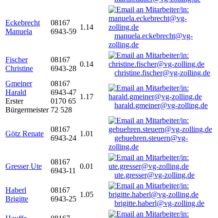
Eckebrecht
08167
1.14
Manuela
6943-59
manuela.eckebrecht@vg-
zolling.de
Fischer
08167
0.14
Christine
6943-28
christine.fischer@vg-zolling.de
Gmeiner
08167
Harald
6943-47
1.17
Erster
0170 65
harald.gmeiner@vg-zolling.de
Bürgermeister
72 528
08167
Götz Renate
1.01
6943-24
gebuehren.steuern@vg-
zolling.de
08167
Gresser Ute
0.01
6943-11
ute.gresser@vg-zolling.de
Haberl
08167
1.05
Brigitte
6943-25
brigitte.haberl@vg-zolling.de