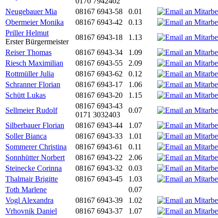
0170 7942402
Neugebauer Mia
08167 6943-58
0.01
Obermeier Monika
08167 6943-42
0.13
Priller Helmut
08167 6943-18
1.13
Erster Bürgermeister
Reiser Thomas
08167 6943-34
1.09
Riesch Maximilian
08167 6943-55
2.09
Rottmüller Julia
08167 6943-62
0.12
Schranner Florian
08167 6943-17
1.06
Schütt Lukas
08167 6943-20
1.15
08167 6943-43
Sellmeier Rudolf
0.07
0171 3032403
Silberbauer Florian
08167 6943-44
1.07
Soller Bianca
08167 6943-33
1.01
Sommerer Christina
08167 6943-61
0.11
Sonnhütter Norbert
08167 6943-22
2.06
Steinecke Corinna
08167 6943-32
0.03
Thalmair Brigitte
08167 6943-45
1.03
Toth Marlene
0.07
Vogl Alexandra
08167 6943-39
1.02
Vrhovnik Daniel
08167 6943-37
1.07