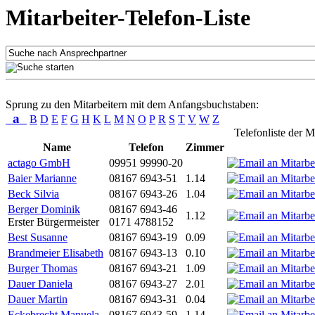
Mitarbeiter-Telefon-Liste
Sprung zu den Mitarbeitern mit dem Anfangsbuchstaben:
a
B
D
E
F
G
H
K
L
M
N
O
P
R
S
T
V
W
Z
Telefonliste der M
Name
Telefon
Zimmer
actago GmbH
09951 99990-20
Baier Marianne
08167 6943-51
1.14
Beck Silvia
08167 6943-26
1.04
Berger Dominik
08167 6943-46
1.12
Erster Bürgermeister
0171 4788152
Best Susanne
08167 6943-19
0.09
Brandmeier Elisabeth
08167 6943-13
0.10
Burger Thomas
08167 6943-21
1.09
Dauer Daniela
08167 6943-27
2.01
Dauer Martin
08167 6943-31
0.04
Eckebrecht Manuela
08167 6943-59
1.14