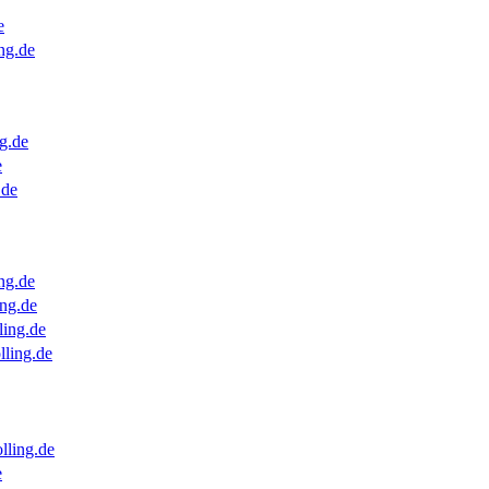
e
ng.de
g.de
e
.de
ng.de
ng.de
ling.de
lling.de
lling.de
e