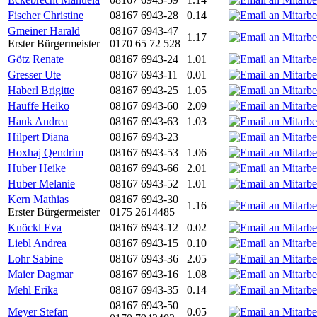
Fischer Christine
08167 6943-28
0.14
Gmeiner Harald
08167 6943-47
1.17
Erster Bürgermeister
0170 65 72 528
Götz Renate
08167 6943-24
1.01
Gresser Ute
08167 6943-11
0.01
Haberl Brigitte
08167 6943-25
1.05
Hauffe Heiko
08167 6943-60
2.09
Hauk Andrea
08167 6943-63
1.03
Hilpert Diana
08167 6943-23
Hoxhaj Qendrim
08167 6943-53
1.06
Huber Heike
08167 6943-66
2.01
Huber Melanie
08167 6943-52
1.01
Kern Mathias
08167 6943-30
1.16
Erster Bürgermeister
0175 2614485
Knöckl Eva
08167 6943-12
0.02
Liebl Andrea
08167 6943-15
0.10
Lohr Sabine
08167 6943-36
2.05
Maier Dagmar
08167 6943-16
1.08
Mehl Erika
08167 6943-35
0.14
08167 6943-50
Meyer Stefan
0.05