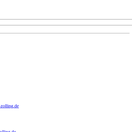
zolling.de
lling.de