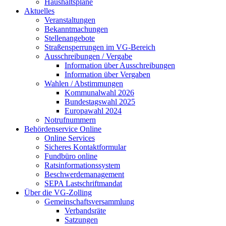
Haushaltspläne
Aktuelles
Veranstaltungen
Bekanntmachungen
Stellenangebote
Straßensperrungen im VG-Bereich
Ausschreibungen / Vergabe
Information über Ausschreibungen
Information über Vergaben
Wahlen / Abstimmungen
Kommunalwahl 2026
Bundestagswahl 2025
Europawahl 2024
Notrufnummern
Behördenservice Online
Online Services
Sicheres Kontaktformular
Fundbüro online
Ratsinformationssystem
Beschwerdemanagement
SEPA Lastschriftmandat
Über die VG-Zolling
Gemeinschaftsversammlung
Verbandsräte
Satzungen