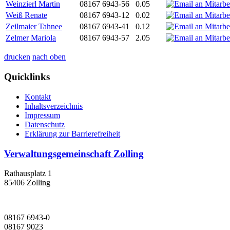
Weinzierl Martin
08167 6943-56
0.05
Weiß Renate
08167 6943-12
0.02
Zeilmaier Tahnee
08167 6943-41
0.12
Zelmer Mariola
08167 6943-57
2.05
drucken
nach oben
Quicklinks
Kontakt
Inhaltsverzeichnis
Impressum
Datenschutz
Erklärung zur Barrierefreiheit
Verwaltungsgemeinschaft Zolling
Rathausplatz 1
85406 Zolling
08167 6943-0
08167 9023