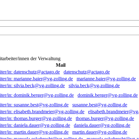
itarbeiter/innen der Verwaltung
Mail
datenschutz@actago.de
marianne.baier@vg-zolling.de
silvia.beck@vg-zolling.de
dominik.berger@vg-zolling.de
susanne.best@vg-zolling.de
elisabeth.brandmeier@vg-
thomas.burger@vg-zolling.de
daniela.dauer@vg-zolling.de
martin.dauer@vg-zolling.de
manuela.eckebrecht@vg-zo