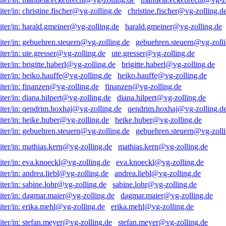
christine.fischer@vg-zolling.d
harald.gmeiner@vg-zolling.de
gebuehren.steuern@vg-zolli
ute.gresser@vg-zolling.de
brigitte.haberl@vg-zolling.de
heiko.hauffe@vg-zolling.de
finanzen@vg-zolling.de
diana.hilpert@vg-zolling.de
qendrim.hoxhaj@vg-zolling.d
heike.huber@vg-zolling.de
gebuehren.steuern@vg-zolli
mathias.kern@vg-zolling.de
eva.knoeckl@vg-zolling.de
andrea.liebl@vg-zolling.de
sabine.lohr@vg-zolling.de
dagmar.maier@vg-zolling.de
erika.mehl@vg-zolling.de
stefan.meyer@vg-zolling.de