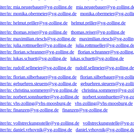
mia.neugebauer@vg-zolling.d
monika.obermeier@vg-zolli
helmut.priller@vg-zolling.de
thomas.reiser@vg-zolling.de
maximilian.riesch@vg-zollin
julia.rottmueller@vg-zolling.d
florian.schranner@vg-zolling
lukas.schuett@vg-zolling.de
rudolf.sellmeier@vg-zolling.de
florian.silberbauer@vg-zolli
gebuehren.steuern@vg-zolli
christina.sommerer@vg-zol
norbert.sonnhuetter@vg-zo
vhs-zolling@vhs-moosburg.de
finanzen@vg-zolling.de
vollstreckungsstelle@vg-zo
daniel.vrhovnik@vg-zolling.d