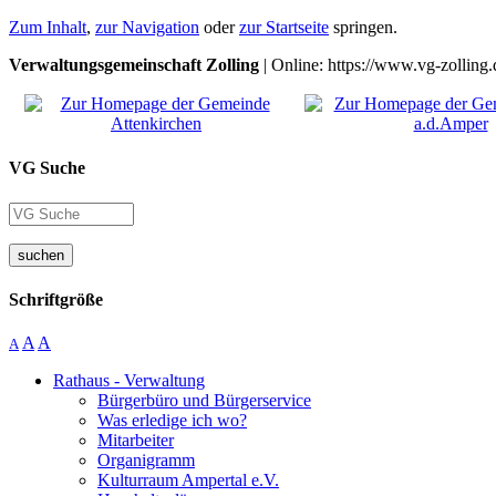
Zum Inhalt
,
zur Navigation
oder
zur Startseite
springen.
Verwaltungsgemeinschaft Zolling
| Online: https://www.vg-zolling.
VG Suche
suchen
Schriftgröße
A
A
A
Rathaus - Verwaltung
Bürgerbüro und Bürgerservice
Was erledige ich wo?
Mitarbeiter
Organigramm
Kulturraum Ampertal e.V.