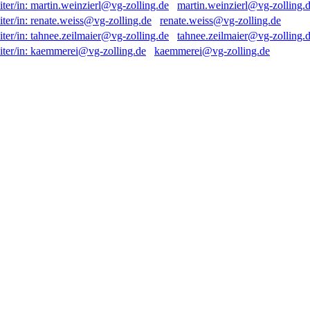
martin.weinzierl@vg-zolling.
renate.weiss@vg-zolling.de
tahnee.zeilmaier@vg-zolling.
kaemmerei@vg-zolling.de