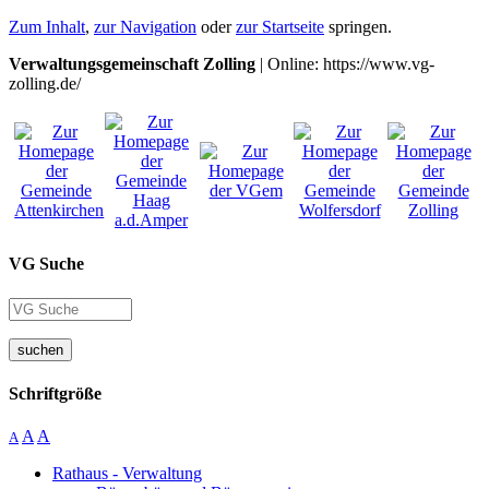
Zum Inhalt
,
zur Navigation
oder
zur Startseite
springen.
Verwaltungsgemeinschaft Zolling
| Online: https://www.vg-
zolling.de/
VG Suche
suchen
Schriftgröße
A
A
A
Rathaus - Verwaltung