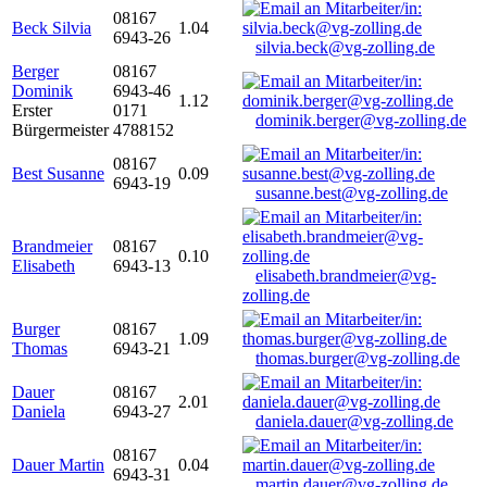
08167
Beck Silvia
1.04
6943-26
silvia.beck@vg-zolling.de
Berger
08167
Dominik
6943-46
1.12
Erster
0171
dominik.berger@vg-zolling.de
Bürgermeister
4788152
08167
Best Susanne
0.09
6943-19
susanne.best@vg-zolling.de
Brandmeier
08167
0.10
Elisabeth
6943-13
elisabeth.brandmeier@vg-
zolling.de
Burger
08167
1.09
Thomas
6943-21
thomas.burger@vg-zolling.de
Dauer
08167
2.01
Daniela
6943-27
daniela.dauer@vg-zolling.de
08167
Dauer Martin
0.04
6943-31
martin.dauer@vg-zolling.de