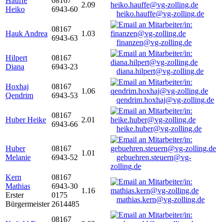
Hauffe
08167
2.09
Heiko
6943-60
heiko.hauffe@vg-zolling.de
08167
Hauk Andrea
1.03
6943-63
finanzen@vg-zolling.de
Hilpert
08167
Diana
6943-23
diana.hilpert@vg-zolling.de
Hoxhaj
08167
1.06
Qendrim
6943-53
qendrim.hoxhaj@vg-zolling.de
08167
Huber Heike
2.01
6943-66
heike.huber@vg-zolling.de
Huber
08167
1.01
Melanie
6943-52
gebuehren.steuern@vg-
zolling.de
Kern
08167
Mathias
6943-30
1.16
Erster
0175
mathias.kern@vg-zolling.de
Bürgermeister
2614485
08167