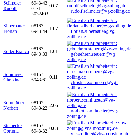
Sellmeier
6943-43
0.07
Rudolf
0171
rudolf.sellmeier@vg-zolling.de
3032403
Silberbauer
08167
1.07
Florian
6943-44
florian.silberbauer@vg-
zolling.de
08167
Soller Bianca
1.01
6943-33
gebuehren.steuern@vg-
zolling.de
Sommerer
08167
0.11
Christina
6943-61
christina.sommerer@vg-
zolling.de
Sonnhütter
08167
2.06
Norbert
6943-22
norbert.sonnhuetter@vg-
zolling.de
Steinecke
08167
0.03
Corinna
6943-32
vhs-zolling@vhs-moosburg.de