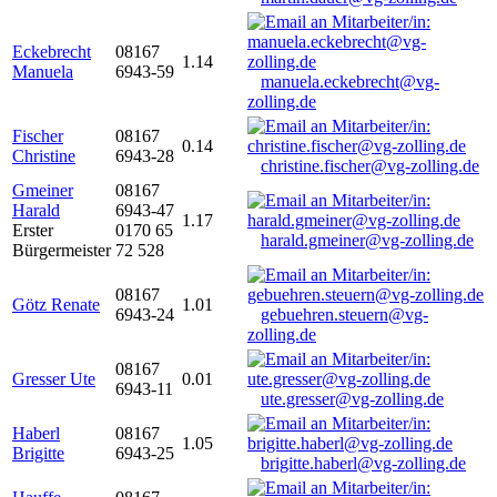
Eckebrecht
08167
1.14
Manuela
6943-59
manuela.eckebrecht@vg-
zolling.de
Fischer
08167
0.14
Christine
6943-28
christine.fischer@vg-zolling.de
Gmeiner
08167
Harald
6943-47
1.17
Erster
0170 65
harald.gmeiner@vg-zolling.de
Bürgermeister
72 528
08167
Götz Renate
1.01
6943-24
gebuehren.steuern@vg-
zolling.de
08167
Gresser Ute
0.01
6943-11
ute.gresser@vg-zolling.de
Haberl
08167
1.05
Brigitte
6943-25
brigitte.haberl@vg-zolling.de