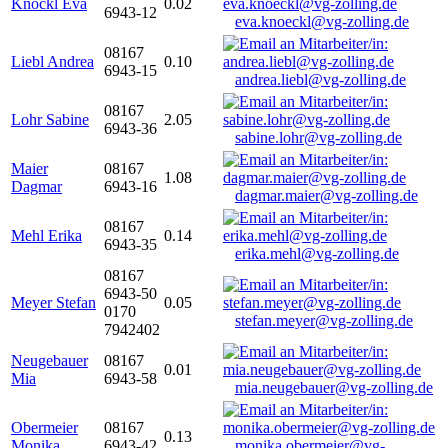
Knöckl Eva
0.02
6943-12
eva.knoeckl@vg-zolling.de
08167
Liebl Andrea
0.10
6943-15
andrea.liebl@vg-zolling.de
08167
Lohr Sabine
2.05
6943-36
sabine.lohr@vg-zolling.de
Maier
08167
1.08
Dagmar
6943-16
dagmar.maier@vg-zolling.de
08167
Mehl Erika
0.14
6943-35
erika.mehl@vg-zolling.de
08167
6943-50
Meyer Stefan
0.05
0170
stefan.meyer@vg-zolling.de
7942402
Neugebauer
08167
0.01
Mia
6943-58
mia.neugebauer@vg-zolling.de
Obermeier
08167
0.13
Monika
6943-42
monika.obermeier@vg-