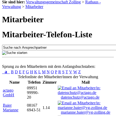
Sie sind hier:
Verwaltungsgemeinschaft Zolling
>
Rathaus -
Verwaltung
>
Mitarbeiter
Mitarbeiter
Mitarbeiter-Telefon-Liste
Sprung zu den Mitarbeitern mit dem Anfangsbuchstaben:
a
B
D
E
F
G
H
K
L
M
N
O
P
R
S
T
V
W
Z
Telefonliste der Mitarbeiter/innen der Verwaltung
Name
Telefon
Zimmer
Mail
09951
actago
99990-
GmbH
20
datenschutz@actago.de
Baier
08167
1.14
Marianne
6943-51
marianne.baier@vg-zolling.de