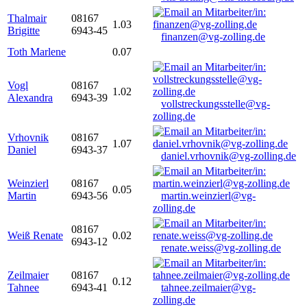
Thalmair
08167
1.03
Brigitte
6943-45
finanzen@vg-zolling.de
Toth Marlene
0.07
Vogl
08167
1.02
Alexandra
6943-39
vollstreckungsstelle@vg-
zolling.de
Vrhovnik
08167
1.07
Daniel
6943-37
daniel.vrhovnik@vg-zolling.de
Weinzierl
08167
0.05
Martin
6943-56
martin.weinzierl@vg-
zolling.de
08167
Weiß Renate
0.02
6943-12
renate.weiss@vg-zolling.de
Zeilmaier
08167
0.12
Tahnee
6943-41
tahnee.zeilmaier@vg-
zolling.de