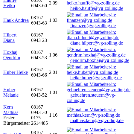
Hauffe
08167
2.09
Heiko
6943-60
heiko.hauffe@vg-zolling.de
08167
Hauk Andrea
1.03
6943-63
finanzen@vg-zolling.de
Hilpert
08167
Diana
6943-23
diana.hilpert@vg-zolling.de
Hoxhaj
08167
1.06
Qendrim
6943-53
qendrim.hoxhaj@vg-zolling.de
08167
Huber Heike
2.01
6943-66
heike.huber@vg-zolling.de
Huber
08167
1.01
Melanie
6943-52
gebuehren.steuern@vg-
zolling.de
Kern
08167
Mathias
6943-30
1.16
Erster
0175
mathias.kern@vg-zolling.de
Bürgermeister
2614485
08167