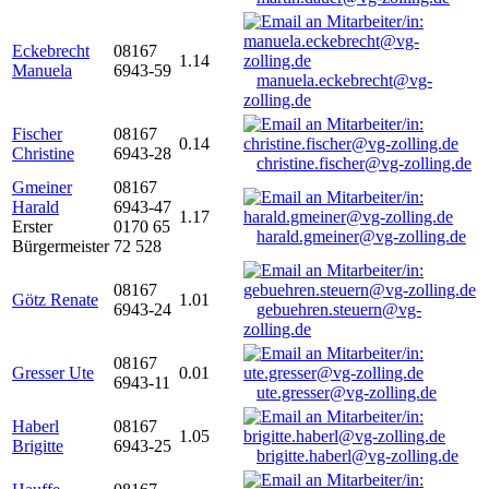
Eckebrecht
08167
1.14
Manuela
6943-59
manuela.eckebrecht@vg-
zolling.de
Fischer
08167
0.14
Christine
6943-28
christine.fischer@vg-zolling.de
Gmeiner
08167
Harald
6943-47
1.17
Erster
0170 65
harald.gmeiner@vg-zolling.de
Bürgermeister
72 528
08167
Götz Renate
1.01
6943-24
gebuehren.steuern@vg-
zolling.de
08167
Gresser Ute
0.01
6943-11
ute.gresser@vg-zolling.de
Haberl
08167
1.05
Brigitte
6943-25
brigitte.haberl@vg-zolling.de