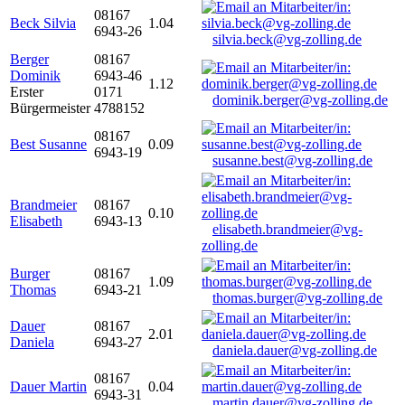
08167
Beck Silvia
1.04
6943-26
silvia.beck@vg-zolling.de
Berger
08167
Dominik
6943-46
1.12
Erster
0171
dominik.berger@vg-zolling.de
Bürgermeister
4788152
08167
Best Susanne
0.09
6943-19
susanne.best@vg-zolling.de
Brandmeier
08167
0.10
Elisabeth
6943-13
elisabeth.brandmeier@vg-
zolling.de
Burger
08167
1.09
Thomas
6943-21
thomas.burger@vg-zolling.de
Dauer
08167
2.01
Daniela
6943-27
daniela.dauer@vg-zolling.de
08167
Dauer Martin
0.04
6943-31
martin.dauer@vg-zolling.de