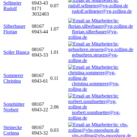
Sellmeier
6943-43
0.07
Rudolf
0171
rudolf.sellmeier@vg-zolling.de
3032403
Silberbauer
08167
1.07
Florian
6943-44
florian.silberbauer@vg-
zolling.de
08167
Soller Bianca
1.01
6943-33
gebuehren.steuern@vg-
zolling.de
Sommerer
08167
0.11
Christina
6943-61
christina.sommerer@vg-
zolling.de
Sonnhütter
08167
2.06
Norbert
6943-22
norbert.sonnhuetter@vg-
zolling.de
Steinecke
08167
0.03
Corinna
6943-32
vhs-zolling@vhs-moosburg.de