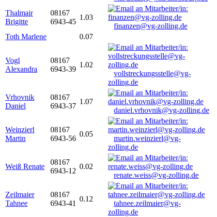
Thalmair
08167
1.03
Brigitte
6943-45
finanzen@vg-zolling.de
Toth Marlene
0.07
Vogl
08167
1.02
Alexandra
6943-39
vollstreckungsstelle@vg-
zolling.de
Vrhovnik
08167
1.07
Daniel
6943-37
daniel.vrhovnik@vg-zolling.de
Weinzierl
08167
0.05
Martin
6943-56
martin.weinzierl@vg-
zolling.de
08167
Weiß Renate
0.02
6943-12
renate.weiss@vg-zolling.de
Zeilmaier
08167
0.12
Tahnee
6943-41
tahnee.zeilmaier@vg-
zolling.de