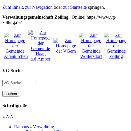
Zum Inhalt
,
zur Navigation
oder
zur Startseite
springen.
Verwaltungsgemeinschaft Zolling
| Online: https://www.vg-
zolling.de/
VG Suche
suchen
Schriftgröße
A
A
A
Rathaus - Verwaltung