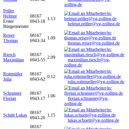
zolling.de
Priller
Helmut
08167
1.13
Erster
6943-18
helmut.priller@vg-zolling.de
Bürgermeister
Reiser
08167
1.09
Thomas
6943-34
thomas.reiser@vg-zolling.de
Riesch
08167
2.09
Maximilian
6943-55
maximilian.riesch@vg-
zolling.de
Rottmüller
08167
0.12
Julia
6943-62
julia.rottmueller@vg-zolling.de
Schranner
08167
1.06
Florian
6943-17
florian.schranner@vg-
zolling.de
08167
Schütt Lukas
1.15
6943-20
lukas.schuett@vg-zolling.de
08167