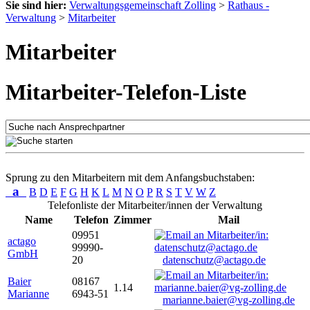
Sie sind hier:
Verwaltungsgemeinschaft Zolling
>
Rathaus -
Verwaltung
>
Mitarbeiter
Mitarbeiter
Mitarbeiter-Telefon-Liste
Sprung zu den Mitarbeitern mit dem Anfangsbuchstaben:
a
B
D
E
F
G
H
K
L
M
N
O
P
R
S
T
V
W
Z
Telefonliste der Mitarbeiter/innen der Verwaltung
Name
Telefon
Zimmer
Mail
09951
actago
99990-
GmbH
20
datenschutz@actago.de
Baier
08167
1.14
Marianne
6943-51
marianne.baier@vg-zolling.de