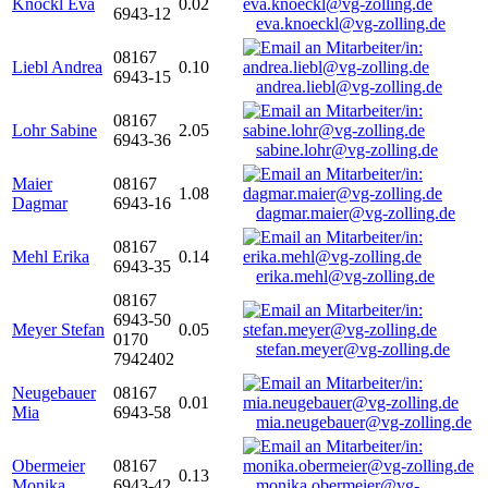
Knöckl Eva
0.02
6943-12
eva.knoeckl@vg-zolling.de
08167
Liebl Andrea
0.10
6943-15
andrea.liebl@vg-zolling.de
08167
Lohr Sabine
2.05
6943-36
sabine.lohr@vg-zolling.de
Maier
08167
1.08
Dagmar
6943-16
dagmar.maier@vg-zolling.de
08167
Mehl Erika
0.14
6943-35
erika.mehl@vg-zolling.de
08167
6943-50
Meyer Stefan
0.05
0170
stefan.meyer@vg-zolling.de
7942402
Neugebauer
08167
0.01
Mia
6943-58
mia.neugebauer@vg-zolling.de
Obermeier
08167
0.13
Monika
6943-42
monika.obermeier@vg-