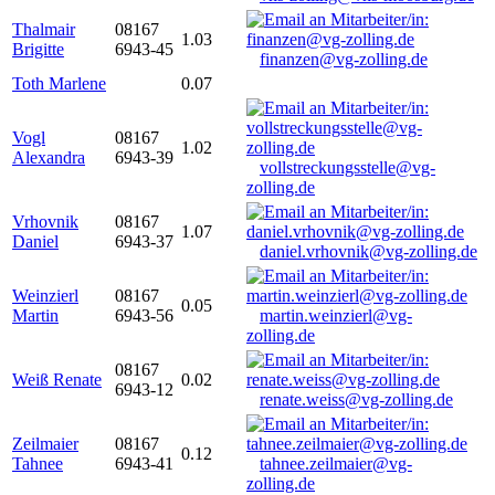
Thalmair
08167
1.03
Brigitte
6943-45
finanzen@vg-zolling.de
Toth Marlene
0.07
Vogl
08167
1.02
Alexandra
6943-39
vollstreckungsstelle@vg-
zolling.de
Vrhovnik
08167
1.07
Daniel
6943-37
daniel.vrhovnik@vg-zolling.de
Weinzierl
08167
0.05
Martin
6943-56
martin.weinzierl@vg-
zolling.de
08167
Weiß Renate
0.02
6943-12
renate.weiss@vg-zolling.de
Zeilmaier
08167
0.12
Tahnee
6943-41
tahnee.zeilmaier@vg-
zolling.de