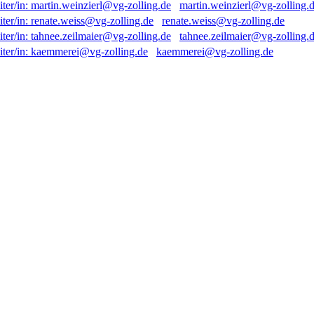
martin.weinzierl@vg-zolling.
renate.weiss@vg-zolling.de
tahnee.zeilmaier@vg-zolling.
kaemmerei@vg-zolling.de