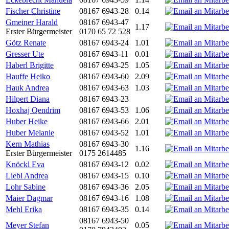
Fischer Christine
08167 6943-28
0.14
Gmeiner Harald
08167 6943-47
1.17
Erster Bürgermeister
0170 65 72 528
Götz Renate
08167 6943-24
1.01
Gresser Ute
08167 6943-11
0.01
Haberl Brigitte
08167 6943-25
1.05
Hauffe Heiko
08167 6943-60
2.09
Hauk Andrea
08167 6943-63
1.03
Hilpert Diana
08167 6943-23
Hoxhaj Qendrim
08167 6943-53
1.06
Huber Heike
08167 6943-66
2.01
Huber Melanie
08167 6943-52
1.01
Kern Mathias
08167 6943-30
1.16
Erster Bürgermeister
0175 2614485
Knöckl Eva
08167 6943-12
0.02
Liebl Andrea
08167 6943-15
0.10
Lohr Sabine
08167 6943-36
2.05
Maier Dagmar
08167 6943-16
1.08
Mehl Erika
08167 6943-35
0.14
08167 6943-50
Meyer Stefan
0.05