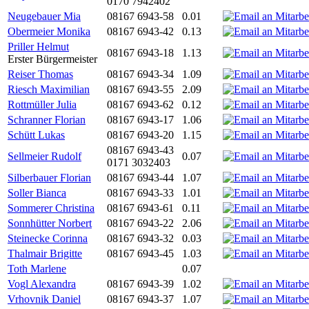
0170 7942402
Neugebauer Mia
08167 6943-58
0.01
Obermeier Monika
08167 6943-42
0.13
Priller Helmut
08167 6943-18
1.13
Erster Bürgermeister
Reiser Thomas
08167 6943-34
1.09
Riesch Maximilian
08167 6943-55
2.09
Rottmüller Julia
08167 6943-62
0.12
Schranner Florian
08167 6943-17
1.06
Schütt Lukas
08167 6943-20
1.15
08167 6943-43
Sellmeier Rudolf
0.07
0171 3032403
Silberbauer Florian
08167 6943-44
1.07
Soller Bianca
08167 6943-33
1.01
Sommerer Christina
08167 6943-61
0.11
Sonnhütter Norbert
08167 6943-22
2.06
Steinecke Corinna
08167 6943-32
0.03
Thalmair Brigitte
08167 6943-45
1.03
Toth Marlene
0.07
Vogl Alexandra
08167 6943-39
1.02
Vrhovnik Daniel
08167 6943-37
1.07