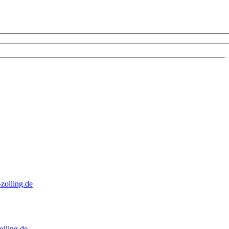
zolling.de
lling.de