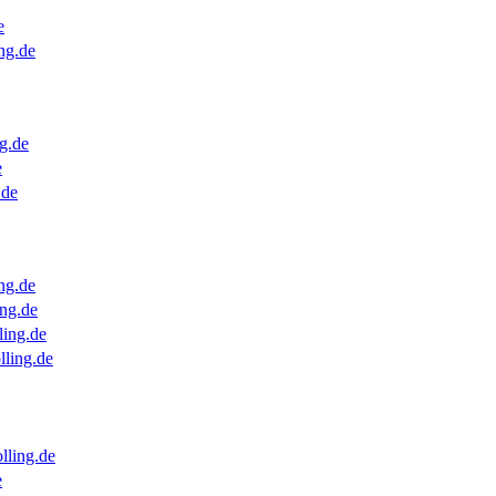
e
ng.de
g.de
e
.de
ng.de
ng.de
ling.de
lling.de
lling.de
e