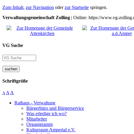
Zum Inhalt
,
zur Navigation
oder
zur Startseite
springen.
Verwaltungsgemeinschaft Zolling
| Online: https://www.vg-zolling.
VG Suche
suchen
Schriftgröße
A
A
A
Rathaus - Verwaltung
Bürgerbüro und Bürgerservice
Was erledige ich wo?
Mitarbeiter
Organigramm
Kulturraum Ampertal e.V.