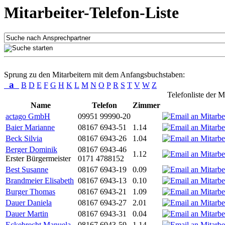
Mitarbeiter-Telefon-Liste
Sprung zu den Mitarbeitern mit dem Anfangsbuchstaben:
a
B
D
E
F
G
H
K
L
M
N
O
P
R
S
T
V
W
Z
Telefonliste der M
Name
Telefon
Zimmer
actago GmbH
09951 99990-20
Baier Marianne
08167 6943-51
1.14
Beck Silvia
08167 6943-26
1.04
Berger Dominik
08167 6943-46
1.12
Erster Bürgermeister
0171 4788152
Best Susanne
08167 6943-19
0.09
Brandmeier Elisabeth
08167 6943-13
0.10
Burger Thomas
08167 6943-21
1.09
Dauer Daniela
08167 6943-27
2.01
Dauer Martin
08167 6943-31
0.04
Eckebrecht Manuela
08167 6943-59
1.14