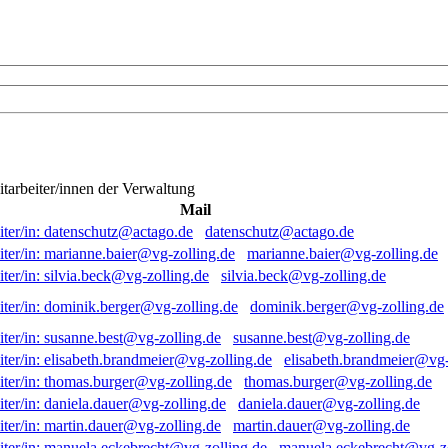
itarbeiter/innen der Verwaltung
Mail
datenschutz@actago.de
marianne.baier@vg-zolling.de
silvia.beck@vg-zolling.de
dominik.berger@vg-zolling.de
susanne.best@vg-zolling.de
elisabeth.brandmeier@vg-
thomas.burger@vg-zolling.de
daniela.dauer@vg-zolling.de
martin.dauer@vg-zolling.de
manuela.eckebrecht@vg-zo