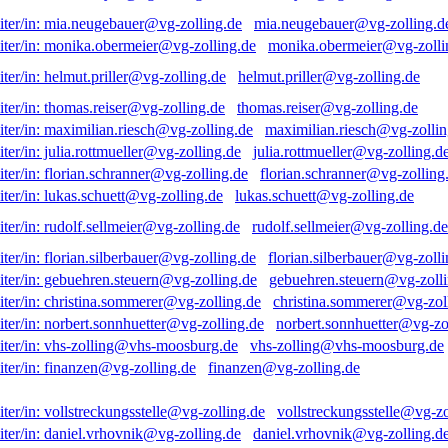
mia.neugebauer@vg-zolling.d
monika.obermeier@vg-zolli
helmut.priller@vg-zolling.de
thomas.reiser@vg-zolling.de
maximilian.riesch@vg-zollin
julia.rottmueller@vg-zolling.d
florian.schranner@vg-zolling
lukas.schuett@vg-zolling.de
rudolf.sellmeier@vg-zolling.de
florian.silberbauer@vg-zolli
gebuehren.steuern@vg-zolli
christina.sommerer@vg-zol
norbert.sonnhuetter@vg-zo
vhs-zolling@vhs-moosburg.de
finanzen@vg-zolling.de
vollstreckungsstelle@vg-zo
daniel.vrhovnik@vg-zolling.d