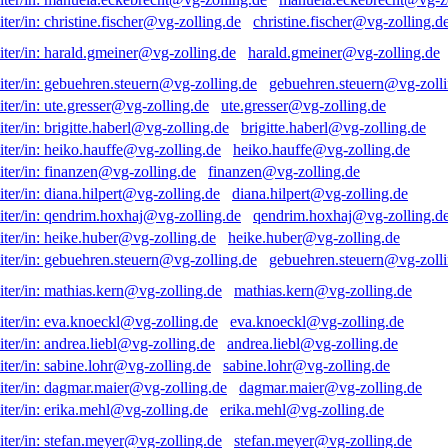
christine.fischer@vg-zolling.d
harald.gmeiner@vg-zolling.de
gebuehren.steuern@vg-zolli
ute.gresser@vg-zolling.de
brigitte.haberl@vg-zolling.de
heiko.hauffe@vg-zolling.de
finanzen@vg-zolling.de
diana.hilpert@vg-zolling.de
qendrim.hoxhaj@vg-zolling.d
heike.huber@vg-zolling.de
gebuehren.steuern@vg-zolli
mathias.kern@vg-zolling.de
eva.knoeckl@vg-zolling.de
andrea.liebl@vg-zolling.de
sabine.lohr@vg-zolling.de
dagmar.maier@vg-zolling.de
erika.mehl@vg-zolling.de
stefan.meyer@vg-zolling.de