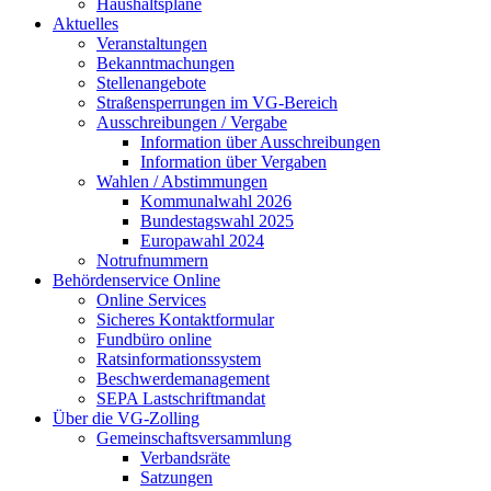
Haushaltspläne
Aktuelles
Veranstaltungen
Bekanntmachungen
Stellenangebote
Straßensperrungen im VG-Bereich
Ausschreibungen / Vergabe
Information über Ausschreibungen
Information über Vergaben
Wahlen / Abstimmungen
Kommunalwahl 2026
Bundestagswahl 2025
Europawahl 2024
Notrufnummern
Behördenservice Online
Online Services
Sicheres Kontaktformular
Fundbüro online
Ratsinformationssystem
Beschwerdemanagement
SEPA Lastschriftmandat
Über die VG-Zolling
Gemeinschaftsversammlung
Verbandsräte
Satzungen