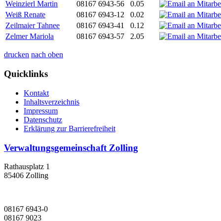
Weinzierl Martin
08167 6943-56
0.05
Weiß Renate
08167 6943-12
0.02
Zeilmaier Tahnee
08167 6943-41
0.12
Zelmer Mariola
08167 6943-57
2.05
drucken
nach oben
Quicklinks
Kontakt
Inhaltsverzeichnis
Impressum
Datenschutz
Erklärung zur Barrierefreiheit
Verwaltungsgemeinschaft Zolling
Rathausplatz 1
85406 Zolling
08167 6943-0
08167 9023