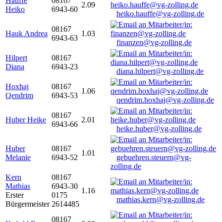
Hauffe
08167
2.09
Heiko
6943-60
heiko.hauffe@vg-zolling.de
08167
Hauk Andrea
1.03
6943-63
finanzen@vg-zolling.de
Hilpert
08167
Diana
6943-23
diana.hilpert@vg-zolling.de
Hoxhaj
08167
1.06
Qendrim
6943-53
qendrim.hoxhaj@vg-zolling.de
08167
Huber Heike
2.01
6943-66
heike.huber@vg-zolling.de
Huber
08167
1.01
Melanie
6943-52
gebuehren.steuern@vg-
zolling.de
Kern
08167
Mathias
6943-30
1.16
Erster
0175
mathias.kern@vg-zolling.de
Bürgermeister
2614485
08167