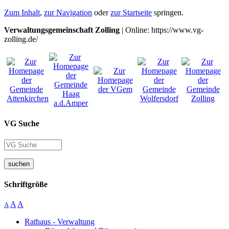
Zum Inhalt
,
zur Navigation
oder
zur Startseite
springen.
Verwaltungsgemeinschaft Zolling
| Online: https://www.vg-
zolling.de/
VG Suche
suchen
Schriftgröße
A
A
A
Rathaus - Verwaltung