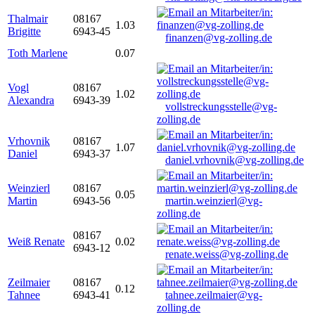
Thalmair
08167
1.03
Brigitte
6943-45
finanzen@vg-zolling.de
Toth Marlene
0.07
Vogl
08167
1.02
Alexandra
6943-39
vollstreckungsstelle@vg-
zolling.de
Vrhovnik
08167
1.07
Daniel
6943-37
daniel.vrhovnik@vg-zolling.de
Weinzierl
08167
0.05
Martin
6943-56
martin.weinzierl@vg-
zolling.de
08167
Weiß Renate
0.02
6943-12
renate.weiss@vg-zolling.de
Zeilmaier
08167
0.12
Tahnee
6943-41
tahnee.zeilmaier@vg-
zolling.de