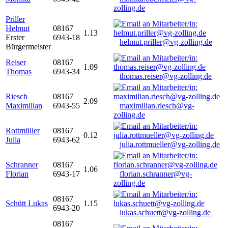
zolling.de
Priller
Helmut
08167
1.13
Erster
6943-18
helmut.priller@vg-zolling.de
Bürgermeister
Reiser
08167
1.09
Thomas
6943-34
thomas.reiser@vg-zolling.de
Riesch
08167
2.09
Maximilian
6943-55
maximilian.riesch@vg-
zolling.de
Rottmüller
08167
0.12
Julia
6943-62
julia.rottmueller@vg-zolling.de
Schranner
08167
1.06
Florian
6943-17
florian.schranner@vg-
zolling.de
08167
Schütt Lukas
1.15
6943-20
lukas.schuett@vg-zolling.de
08167