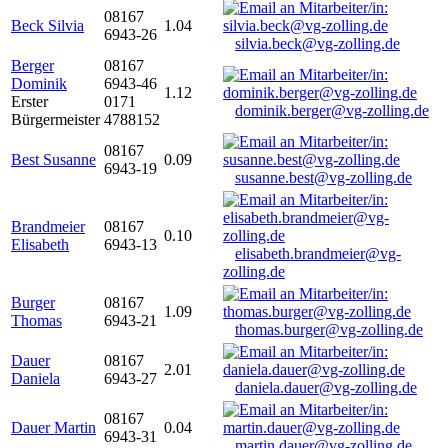
08167
Beck Silvia
1.04
6943-26
silvia.beck@vg-zolling.de
Berger
08167
Dominik
6943-46
1.12
Erster
0171
dominik.berger@vg-zolling.de
Bürgermeister
4788152
08167
Best Susanne
0.09
6943-19
susanne.best@vg-zolling.de
Brandmeier
08167
0.10
Elisabeth
6943-13
elisabeth.brandmeier@vg-
zolling.de
Burger
08167
1.09
Thomas
6943-21
thomas.burger@vg-zolling.de
Dauer
08167
2.01
Daniela
6943-27
daniela.dauer@vg-zolling.de
08167
Dauer Martin
0.04
6943-31
martin.dauer@vg-zolling.de