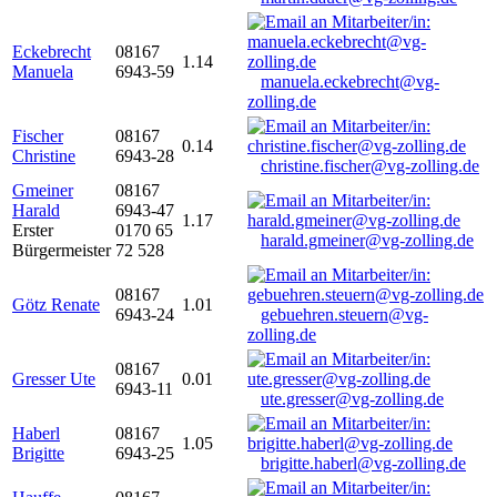
Eckebrecht
08167
1.14
Manuela
6943-59
manuela.eckebrecht@vg-
zolling.de
Fischer
08167
0.14
Christine
6943-28
christine.fischer@vg-zolling.de
Gmeiner
08167
Harald
6943-47
1.17
Erster
0170 65
harald.gmeiner@vg-zolling.de
Bürgermeister
72 528
08167
Götz Renate
1.01
6943-24
gebuehren.steuern@vg-
zolling.de
08167
Gresser Ute
0.01
6943-11
ute.gresser@vg-zolling.de
Haberl
08167
1.05
Brigitte
6943-25
brigitte.haberl@vg-zolling.de