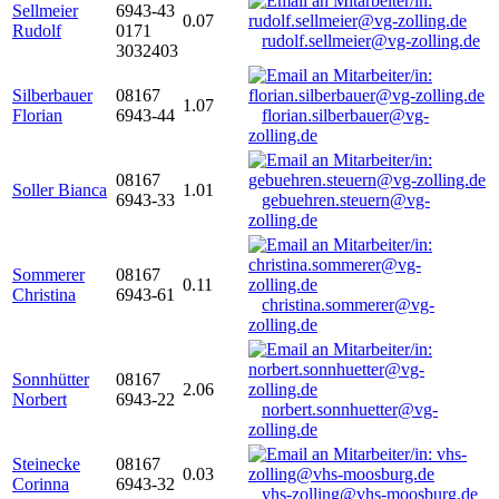
Sellmeier
6943-43
0.07
Rudolf
0171
rudolf.sellmeier@vg-zolling.de
3032403
Silberbauer
08167
1.07
Florian
6943-44
florian.silberbauer@vg-
zolling.de
08167
Soller Bianca
1.01
6943-33
gebuehren.steuern@vg-
zolling.de
Sommerer
08167
0.11
Christina
6943-61
christina.sommerer@vg-
zolling.de
Sonnhütter
08167
2.06
Norbert
6943-22
norbert.sonnhuetter@vg-
zolling.de
Steinecke
08167
0.03
Corinna
6943-32
vhs-zolling@vhs-moosburg.de