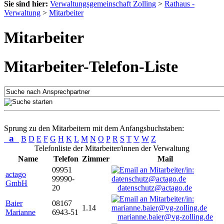
Sie sind hier:
Verwaltungsgemeinschaft Zolling
>
Rathaus -
Verwaltung
>
Mitarbeiter
Mitarbeiter
Mitarbeiter-Telefon-Liste
Sprung zu den Mitarbeitern mit dem Anfangsbuchstaben:
a
B
D
E
F
G
H
K
L
M
N
O
P
R
S
T
V
W
Z
Telefonliste der Mitarbeiter/innen der Verwaltung
Name
Telefon
Zimmer
Mail
09951
actago
99990-
GmbH
20
datenschutz@actago.de
Baier
08167
1.14
Marianne
6943-51
marianne.baier@vg-zolling.de