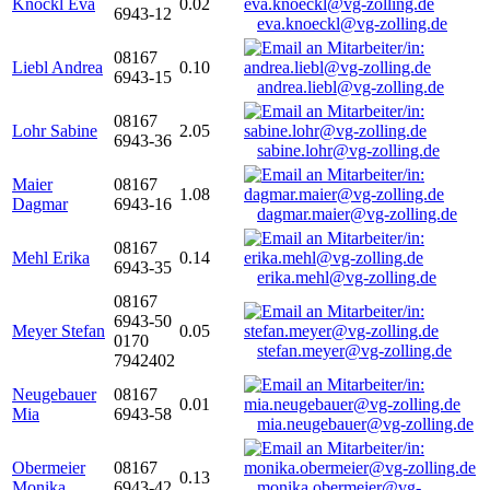
Knöckl Eva
0.02
6943-12
eva.knoeckl@vg-zolling.de
08167
Liebl Andrea
0.10
6943-15
andrea.liebl@vg-zolling.de
08167
Lohr Sabine
2.05
6943-36
sabine.lohr@vg-zolling.de
Maier
08167
1.08
Dagmar
6943-16
dagmar.maier@vg-zolling.de
08167
Mehl Erika
0.14
6943-35
erika.mehl@vg-zolling.de
08167
6943-50
Meyer Stefan
0.05
0170
stefan.meyer@vg-zolling.de
7942402
Neugebauer
08167
0.01
Mia
6943-58
mia.neugebauer@vg-zolling.de
Obermeier
08167
0.13
Monika
6943-42
monika.obermeier@vg-