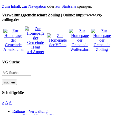
Zum Inhalt
,
zur Navigation
oder
zur Startseite
springen.
Verwaltungsgemeinschaft Zolling
| Online: https://www.vg-
zolling.de/
VG Suche
suchen
Schriftgröße
A
A
A
Rathaus - Verwaltung