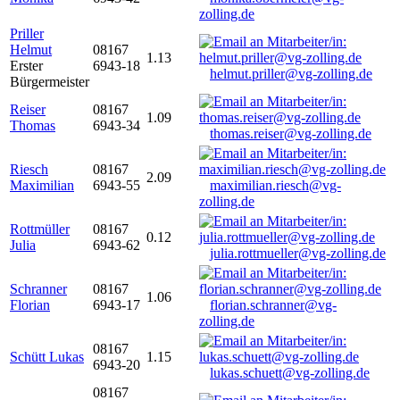
zolling.de
Priller
Helmut
08167
1.13
Erster
6943-18
helmut.priller@vg-zolling.de
Bürgermeister
Reiser
08167
1.09
Thomas
6943-34
thomas.reiser@vg-zolling.de
Riesch
08167
2.09
Maximilian
6943-55
maximilian.riesch@vg-
zolling.de
Rottmüller
08167
0.12
Julia
6943-62
julia.rottmueller@vg-zolling.de
Schranner
08167
1.06
Florian
6943-17
florian.schranner@vg-
zolling.de
08167
Schütt Lukas
1.15
6943-20
lukas.schuett@vg-zolling.de
08167