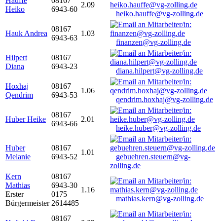
Hauffe
08167
2.09
Heiko
6943-60
heiko.hauffe@vg-zolling.de
08167
Hauk Andrea
1.03
6943-63
finanzen@vg-zolling.de
Hilpert
08167
Diana
6943-23
diana.hilpert@vg-zolling.de
Hoxhaj
08167
1.06
Qendrim
6943-53
qendrim.hoxhaj@vg-zolling.de
08167
Huber Heike
2.01
6943-66
heike.huber@vg-zolling.de
Huber
08167
1.01
Melanie
6943-52
gebuehren.steuern@vg-
zolling.de
Kern
08167
Mathias
6943-30
1.16
Erster
0175
mathias.kern@vg-zolling.de
Bürgermeister
2614485
08167