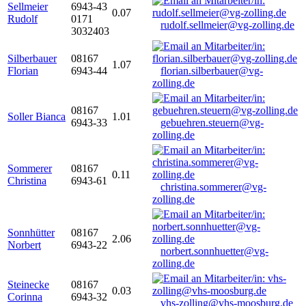
Sellmeier
6943-43
0.07
Rudolf
0171
rudolf.sellmeier@vg-zolling.de
3032403
Silberbauer
08167
1.07
Florian
6943-44
florian.silberbauer@vg-
zolling.de
08167
Soller Bianca
1.01
6943-33
gebuehren.steuern@vg-
zolling.de
Sommerer
08167
0.11
Christina
6943-61
christina.sommerer@vg-
zolling.de
Sonnhütter
08167
2.06
Norbert
6943-22
norbert.sonnhuetter@vg-
zolling.de
Steinecke
08167
0.03
Corinna
6943-32
vhs-zolling@vhs-moosburg.de