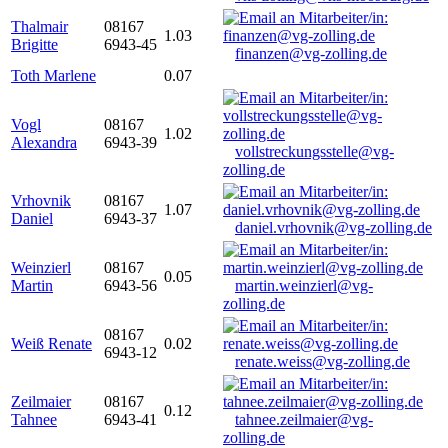
Thalmair
08167
1.03
Brigitte
6943-45
finanzen@vg-zolling.de
Toth Marlene
0.07
Vogl
08167
1.02
Alexandra
6943-39
vollstreckungsstelle@vg-
zolling.de
Vrhovnik
08167
1.07
Daniel
6943-37
daniel.vrhovnik@vg-zolling.de
Weinzierl
08167
0.05
Martin
6943-56
martin.weinzierl@vg-
zolling.de
08167
Weiß Renate
0.02
6943-12
renate.weiss@vg-zolling.de
Zeilmaier
08167
0.12
Tahnee
6943-41
tahnee.zeilmaier@vg-
zolling.de