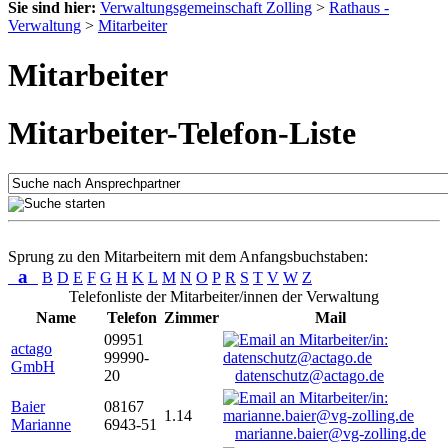
Sie sind hier:
Verwaltungsgemeinschaft Zolling
>
Rathaus -
Verwaltung
>
Mitarbeiter
Mitarbeiter
Mitarbeiter-Telefon-Liste
Sprung zu den Mitarbeitern mit dem Anfangsbuchstaben:
a
B
D
E
F
G
H
K
L
M
N
O
P
R
S
T
V
W
Z
Telefonliste der Mitarbeiter/innen der Verwaltung
Name
Telefon
Zimmer
Mail
09951
actago
99990-
GmbH
20
datenschutz@actago.de
Baier
08167
1.14
Marianne
6943-51
marianne.baier@vg-zolling.de