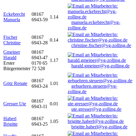
Eckebrecht
08167
1.14
Manuela
6943-59
manuela.eckebrecht@vg-
zolling.de
Fischer
08167
0.14
Christine
6943-28
christine.fischer@vg-zolling.de
Gmeiner
08167
Harald
6943-47
1.17
Erster
0170 65
harald.gmeiner@vg-zolling.de
Bürgermeister
72 528
08167
Götz Renate
1.01
6943-24
gebuehren.steuern@vg-
zolling.de
08167
Gresser Ute
0.01
6943-11
ute.gresser@vg-zolling.de
Haberl
08167
1.05
Brigitte
6943-25
brigitte.haberl@vg-zolling.de