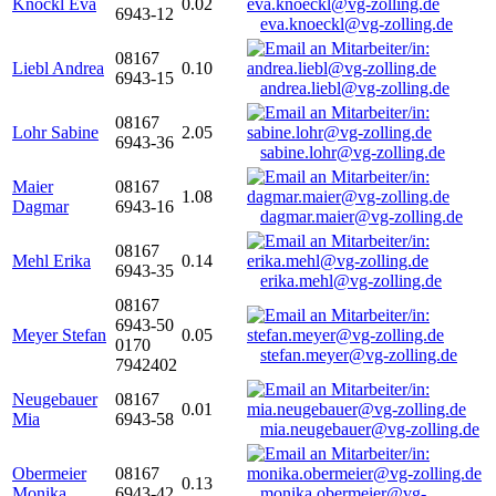
Knöckl Eva
0.02
6943-12
eva.knoeckl@vg-zolling.de
08167
Liebl Andrea
0.10
6943-15
andrea.liebl@vg-zolling.de
08167
Lohr Sabine
2.05
6943-36
sabine.lohr@vg-zolling.de
Maier
08167
1.08
Dagmar
6943-16
dagmar.maier@vg-zolling.de
08167
Mehl Erika
0.14
6943-35
erika.mehl@vg-zolling.de
08167
6943-50
Meyer Stefan
0.05
0170
stefan.meyer@vg-zolling.de
7942402
Neugebauer
08167
0.01
Mia
6943-58
mia.neugebauer@vg-zolling.de
Obermeier
08167
0.13
Monika
6943-42
monika.obermeier@vg-