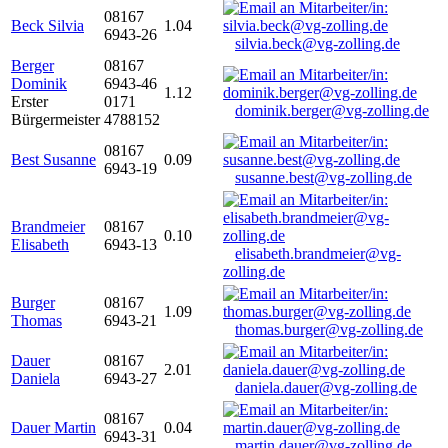
08167
Beck Silvia
1.04
6943-26
silvia.beck@vg-zolling.de
Berger
08167
Dominik
6943-46
1.12
Erster
0171
dominik.berger@vg-zolling.de
Bürgermeister
4788152
08167
Best Susanne
0.09
6943-19
susanne.best@vg-zolling.de
Brandmeier
08167
0.10
Elisabeth
6943-13
elisabeth.brandmeier@vg-
zolling.de
Burger
08167
1.09
Thomas
6943-21
thomas.burger@vg-zolling.de
Dauer
08167
2.01
Daniela
6943-27
daniela.dauer@vg-zolling.de
08167
Dauer Martin
0.04
6943-31
martin.dauer@vg-zolling.de