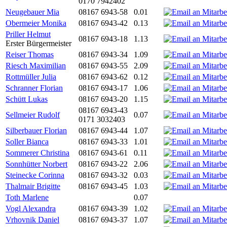
0170 7942402
Neugebauer Mia
08167 6943-58
0.01
Obermeier Monika
08167 6943-42
0.13
Priller Helmut
08167 6943-18
1.13
Erster Bürgermeister
Reiser Thomas
08167 6943-34
1.09
Riesch Maximilian
08167 6943-55
2.09
Rottmüller Julia
08167 6943-62
0.12
Schranner Florian
08167 6943-17
1.06
Schütt Lukas
08167 6943-20
1.15
08167 6943-43
Sellmeier Rudolf
0.07
0171 3032403
Silberbauer Florian
08167 6943-44
1.07
Soller Bianca
08167 6943-33
1.01
Sommerer Christina
08167 6943-61
0.11
Sonnhütter Norbert
08167 6943-22
2.06
Steinecke Corinna
08167 6943-32
0.03
Thalmair Brigitte
08167 6943-45
1.03
Toth Marlene
0.07
Vogl Alexandra
08167 6943-39
1.02
Vrhovnik Daniel
08167 6943-37
1.07