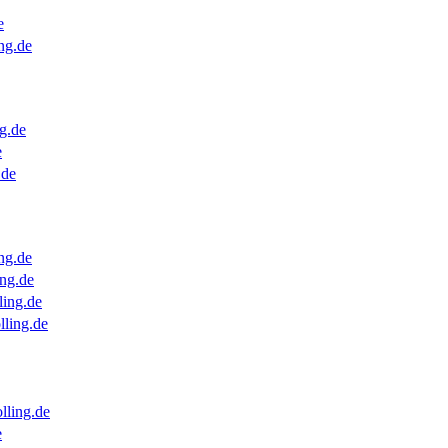
e
ng.de
g.de
e
.de
ng.de
ng.de
ling.de
lling.de
lling.de
e