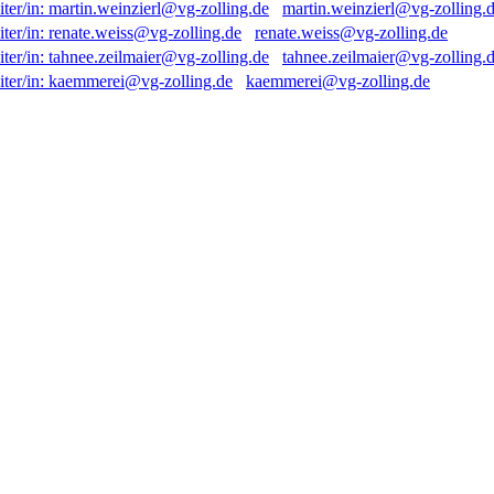
martin.weinzierl@vg-zolling.
renate.weiss@vg-zolling.de
tahnee.zeilmaier@vg-zolling.
kaemmerei@vg-zolling.de