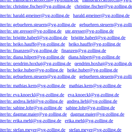
christine.fischer@vg-zolling.d
harald.gmeiner@vg-zolling.de
gebuehren.steuern@vg-zolli
ute.gresser@vg-zolling.de
brigitte.haberl@vg-zolling.de
heiko.hauffe@vg-zolling.de
finanzen@vg-zolling.de
diana.hilpert@vg-zolling.de
qendrim.hoxhaj@vg-zolling.d
heike.huber@vg-zolling.de
gebuehren.steuern@vg-zolli
mathias.kern@vg-zolling.de
eva.knoeckl@vg-zolling.de
andrea.liebl@vg-zolling.de
sabine.lohr@vg-zolling.de
dagmar.maier@vg-zolling.de
erika.mehl@vg-zolling.de
stefan.meyer@vg-zolling.de