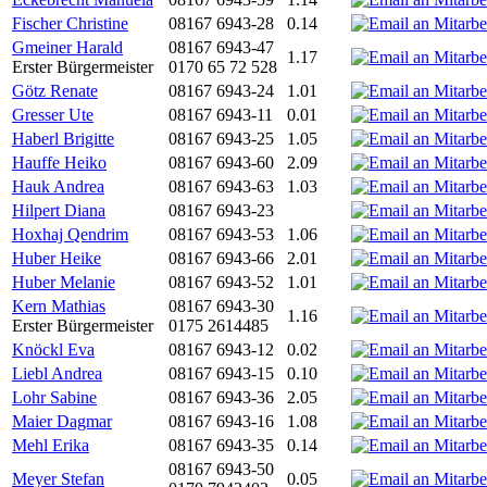
Fischer Christine
08167 6943-28
0.14
Gmeiner Harald
08167 6943-47
1.17
Erster Bürgermeister
0170 65 72 528
Götz Renate
08167 6943-24
1.01
Gresser Ute
08167 6943-11
0.01
Haberl Brigitte
08167 6943-25
1.05
Hauffe Heiko
08167 6943-60
2.09
Hauk Andrea
08167 6943-63
1.03
Hilpert Diana
08167 6943-23
Hoxhaj Qendrim
08167 6943-53
1.06
Huber Heike
08167 6943-66
2.01
Huber Melanie
08167 6943-52
1.01
Kern Mathias
08167 6943-30
1.16
Erster Bürgermeister
0175 2614485
Knöckl Eva
08167 6943-12
0.02
Liebl Andrea
08167 6943-15
0.10
Lohr Sabine
08167 6943-36
2.05
Maier Dagmar
08167 6943-16
1.08
Mehl Erika
08167 6943-35
0.14
08167 6943-50
Meyer Stefan
0.05