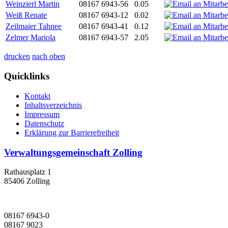
Weinzierl Martin
08167 6943-56
0.05
Weiß Renate
08167 6943-12
0.02
Zeilmaier Tahnee
08167 6943-41
0.12
Zelmer Mariola
08167 6943-57
2.05
drucken
nach oben
Quicklinks
Kontakt
Inhaltsverzeichnis
Impressum
Datenschutz
Erklärung zur Barrierefreiheit
Verwaltungsgemeinschaft Zolling
Rathausplatz 1
85406 Zolling
08167 6943-0
08167 9023