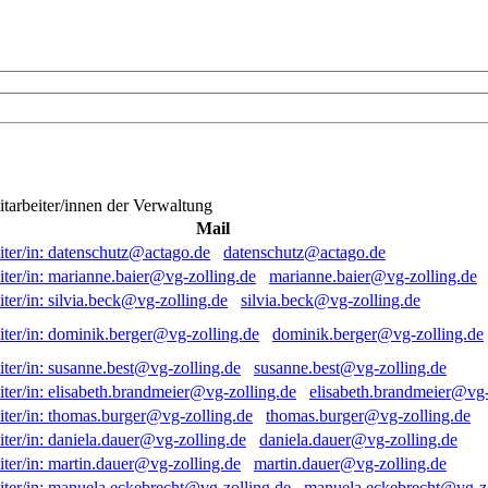
itarbeiter/innen der Verwaltung
Mail
datenschutz@actago.de
marianne.baier@vg-zolling.de
silvia.beck@vg-zolling.de
dominik.berger@vg-zolling.de
susanne.best@vg-zolling.de
elisabeth.brandmeier@vg-
thomas.burger@vg-zolling.de
daniela.dauer@vg-zolling.de
martin.dauer@vg-zolling.de
manuela.eckebrecht@vg-zo