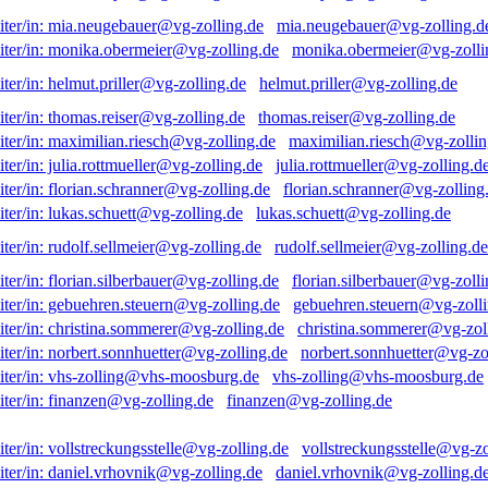
mia.neugebauer@vg-zolling.d
monika.obermeier@vg-zolli
helmut.priller@vg-zolling.de
thomas.reiser@vg-zolling.de
maximilian.riesch@vg-zollin
julia.rottmueller@vg-zolling.d
florian.schranner@vg-zolling
lukas.schuett@vg-zolling.de
rudolf.sellmeier@vg-zolling.de
florian.silberbauer@vg-zolli
gebuehren.steuern@vg-zolli
christina.sommerer@vg-zol
norbert.sonnhuetter@vg-zo
vhs-zolling@vhs-moosburg.de
finanzen@vg-zolling.de
vollstreckungsstelle@vg-zo
daniel.vrhovnik@vg-zolling.d