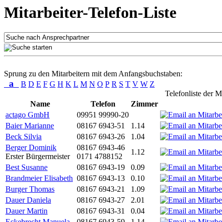
Mitarbeiter-Telefon-Liste
Sprung zu den Mitarbeitern mit dem Anfangsbuchstaben:
a
B
D
E
F
G
H
K
L
M
N
O
P
R
S
T
V
W
Z
Telefonliste der M
Name
Telefon
Zimmer
actago GmbH
09951 99990-20
Baier Marianne
08167 6943-51
1.14
Beck Silvia
08167 6943-26
1.04
Berger Dominik
08167 6943-46
1.12
Erster Bürgermeister
0171 4788152
Best Susanne
08167 6943-19
0.09
Brandmeier Elisabeth
08167 6943-13
0.10
Burger Thomas
08167 6943-21
1.09
Dauer Daniela
08167 6943-27
2.01
Dauer Martin
08167 6943-31
0.04
Eckebrecht Manuela
08167 6943-59
1.14