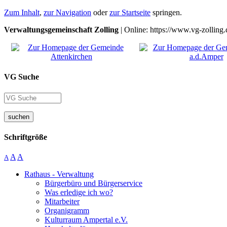
Zum Inhalt
,
zur Navigation
oder
zur Startseite
springen.
Verwaltungsgemeinschaft Zolling
| Online: https://www.vg-zolling.
VG Suche
suchen
Schriftgröße
A
A
A
Rathaus - Verwaltung
Bürgerbüro und Bürgerservice
Was erledige ich wo?
Mitarbeiter
Organigramm
Kulturraum Ampertal e.V.