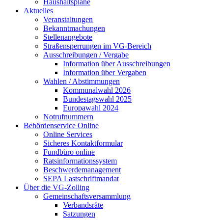
Haushaltspläne
Aktuelles
Veranstaltungen
Bekanntmachungen
Stellenangebote
Straßensperrungen im VG-Bereich
Ausschreibungen / Vergabe
Information über Ausschreibungen
Information über Vergaben
Wahlen / Abstimmungen
Kommunalwahl 2026
Bundestagswahl 2025
Europawahl 2024
Notrufnummern
Behördenservice Online
Online Services
Sicheres Kontaktformular
Fundbüro online
Ratsinformationssystem
Beschwerdemanagement
SEPA Lastschriftmandat
Über die VG-Zolling
Gemeinschaftsversammlung
Verbandsräte
Satzungen