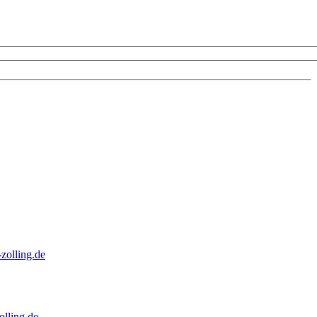
zolling.de
lling.de