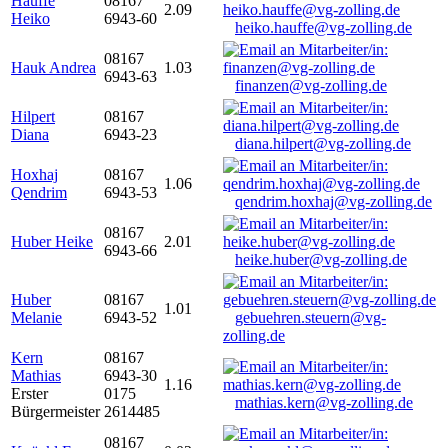
Hauffe
08167
2.09
Heiko
6943-60
heiko.hauffe@vg-zolling.de
08167
Hauk Andrea
1.03
6943-63
finanzen@vg-zolling.de
Hilpert
08167
Diana
6943-23
diana.hilpert@vg-zolling.de
Hoxhaj
08167
1.06
Qendrim
6943-53
qendrim.hoxhaj@vg-zolling.de
08167
Huber Heike
2.01
6943-66
heike.huber@vg-zolling.de
Huber
08167
1.01
Melanie
6943-52
gebuehren.steuern@vg-
zolling.de
Kern
08167
Mathias
6943-30
1.16
Erster
0175
mathias.kern@vg-zolling.de
Bürgermeister
2614485
08167