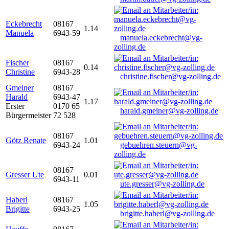
Eckebrecht
08167
1.14
Manuela
6943-59
manuela.eckebrecht@vg-
zolling.de
Fischer
08167
0.14
Christine
6943-28
christine.fischer@vg-zolling.de
Gmeiner
08167
Harald
6943-47
1.17
Erster
0170 65
harald.gmeiner@vg-zolling.de
Bürgermeister
72 528
08167
Götz Renate
1.01
6943-24
gebuehren.steuern@vg-
zolling.de
08167
Gresser Ute
0.01
6943-11
ute.gresser@vg-zolling.de
Haberl
08167
1.05
Brigitte
6943-25
brigitte.haberl@vg-zolling.de