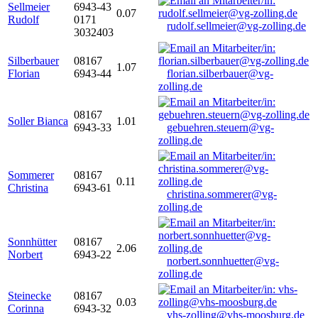
Sellmeier
6943-43
0.07
Rudolf
0171
rudolf.sellmeier@vg-zolling.de
3032403
Silberbauer
08167
1.07
Florian
6943-44
florian.silberbauer@vg-
zolling.de
08167
Soller Bianca
1.01
6943-33
gebuehren.steuern@vg-
zolling.de
Sommerer
08167
0.11
Christina
6943-61
christina.sommerer@vg-
zolling.de
Sonnhütter
08167
2.06
Norbert
6943-22
norbert.sonnhuetter@vg-
zolling.de
Steinecke
08167
0.03
Corinna
6943-32
vhs-zolling@vhs-moosburg.de