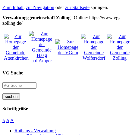
Zum Inhalt
,
zur Navigation
oder
zur Startseite
springen.
Verwaltungsgemeinschaft Zolling
| Online: https://www.vg-
zolling.de/
VG Suche
suchen
Schriftgröße
A
A
A
Rathaus - Verwaltung