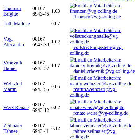
Thalmair
08167
1.03
Brigitte
6943-45
finanzen@vg-zolling.de
Toth Marlene
0.07
Vogl
08167
1.02
Alexandra
6943-39
vollstreckungsstelle@vg-
zolling.de
Vrhovnik
08167
1.07
Daniel
6943-37
daniel.vrhovnik@vg-zolling.de
Weinzierl
08167
0.05
Martin
6943-56
martin.weinzierl@vg-
zolling.de
08167
Weiß Renate
0.02
6943-12
renate.weiss@vg-zolling.de
Zeilmaier
08167
0.12
Tahnee
6943-41
tahnee.zeilmaier@vg-
zolling.de