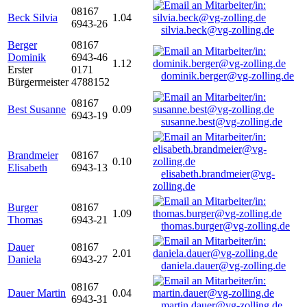
08167
Beck Silvia
1.04
6943-26
silvia.beck@vg-zolling.de
Berger
08167
Dominik
6943-46
1.12
Erster
0171
dominik.berger@vg-zolling.de
Bürgermeister
4788152
08167
Best Susanne
0.09
6943-19
susanne.best@vg-zolling.de
Brandmeier
08167
0.10
Elisabeth
6943-13
elisabeth.brandmeier@vg-
zolling.de
Burger
08167
1.09
Thomas
6943-21
thomas.burger@vg-zolling.de
Dauer
08167
2.01
Daniela
6943-27
daniela.dauer@vg-zolling.de
08167
Dauer Martin
0.04
6943-31
martin.dauer@vg-zolling.de