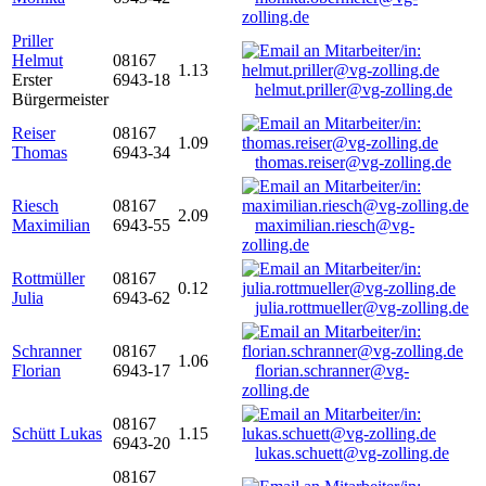
zolling.de
Priller
Helmut
08167
1.13
Erster
6943-18
helmut.priller@vg-zolling.de
Bürgermeister
Reiser
08167
1.09
Thomas
6943-34
thomas.reiser@vg-zolling.de
Riesch
08167
2.09
Maximilian
6943-55
maximilian.riesch@vg-
zolling.de
Rottmüller
08167
0.12
Julia
6943-62
julia.rottmueller@vg-zolling.de
Schranner
08167
1.06
Florian
6943-17
florian.schranner@vg-
zolling.de
08167
Schütt Lukas
1.15
6943-20
lukas.schuett@vg-zolling.de
08167