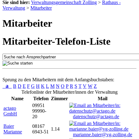
Sie sind hier:
Verwaltungsgemeinschaft Zolling
>
Rathaus -
Verwaltung
>
Mitarbeiter
Mitarbeiter
Mitarbeiter-Telefon-Liste
Sprung zu den Mitarbeitern mit dem Anfangsbuchstaben:
a
B
D
E
F
G
H
K
L
M
N
O
P
R
S
T
V
W
Z
Telefonliste der Mitarbeiter/innen der Verwaltung
Name
Telefon
Zimmer
Mail
09951
actago
99990-
GmbH
20
datenschutz@actago.de
Baier
08167
1.14
Marianne
6943-51
marianne.baier@vg-zolling.de