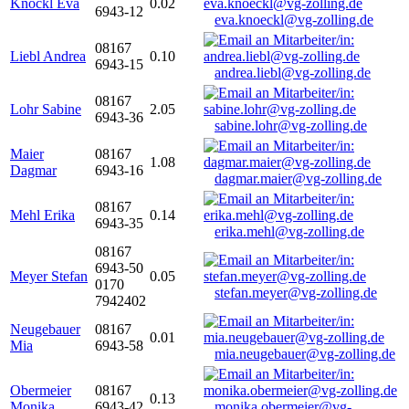
Knöckl Eva
0.02
6943-12
eva.knoeckl@vg-zolling.de
08167
Liebl Andrea
0.10
6943-15
andrea.liebl@vg-zolling.de
08167
Lohr Sabine
2.05
6943-36
sabine.lohr@vg-zolling.de
Maier
08167
1.08
Dagmar
6943-16
dagmar.maier@vg-zolling.de
08167
Mehl Erika
0.14
6943-35
erika.mehl@vg-zolling.de
08167
6943-50
Meyer Stefan
0.05
0170
stefan.meyer@vg-zolling.de
7942402
Neugebauer
08167
0.01
Mia
6943-58
mia.neugebauer@vg-zolling.de
Obermeier
08167
0.13
Monika
6943-42
monika.obermeier@vg-