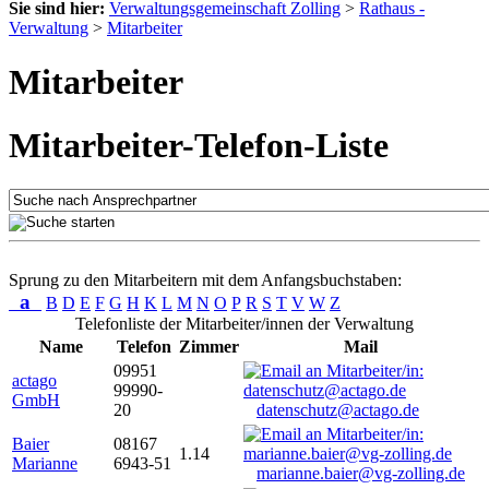
Sie sind hier:
Verwaltungsgemeinschaft Zolling
>
Rathaus -
Verwaltung
>
Mitarbeiter
Mitarbeiter
Mitarbeiter-Telefon-Liste
Sprung zu den Mitarbeitern mit dem Anfangsbuchstaben:
a
B
D
E
F
G
H
K
L
M
N
O
P
R
S
T
V
W
Z
Telefonliste der Mitarbeiter/innen der Verwaltung
Name
Telefon
Zimmer
Mail
09951
actago
99990-
GmbH
20
datenschutz@actago.de
Baier
08167
1.14
Marianne
6943-51
marianne.baier@vg-zolling.de