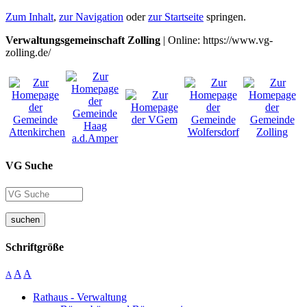
Zum Inhalt
,
zur Navigation
oder
zur Startseite
springen.
Verwaltungsgemeinschaft Zolling
| Online: https://www.vg-
zolling.de/
VG Suche
suchen
Schriftgröße
A
A
A
Rathaus - Verwaltung