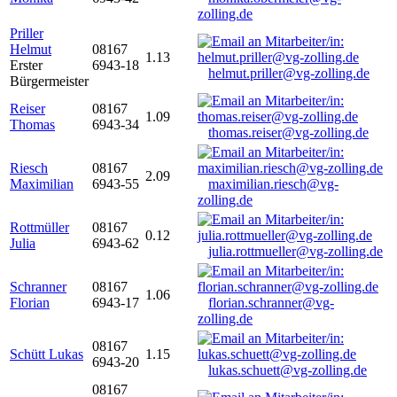
zolling.de
Priller
Helmut
08167
1.13
Erster
6943-18
helmut.priller@vg-zolling.de
Bürgermeister
Reiser
08167
1.09
Thomas
6943-34
thomas.reiser@vg-zolling.de
Riesch
08167
2.09
Maximilian
6943-55
maximilian.riesch@vg-
zolling.de
Rottmüller
08167
0.12
Julia
6943-62
julia.rottmueller@vg-zolling.de
Schranner
08167
1.06
Florian
6943-17
florian.schranner@vg-
zolling.de
08167
Schütt Lukas
1.15
6943-20
lukas.schuett@vg-zolling.de
08167