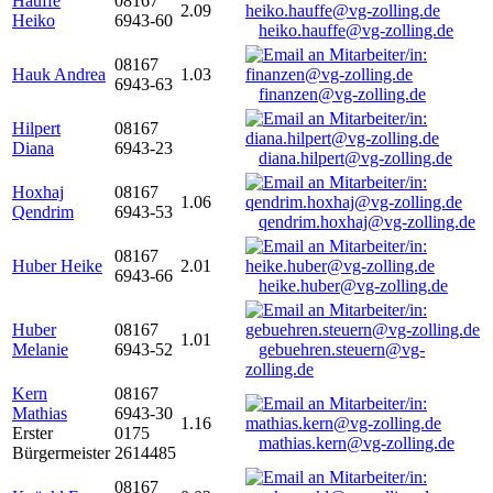
Hauffe
08167
2.09
Heiko
6943-60
heiko.hauffe@vg-zolling.de
08167
Hauk Andrea
1.03
6943-63
finanzen@vg-zolling.de
Hilpert
08167
Diana
6943-23
diana.hilpert@vg-zolling.de
Hoxhaj
08167
1.06
Qendrim
6943-53
qendrim.hoxhaj@vg-zolling.de
08167
Huber Heike
2.01
6943-66
heike.huber@vg-zolling.de
Huber
08167
1.01
Melanie
6943-52
gebuehren.steuern@vg-
zolling.de
Kern
08167
Mathias
6943-30
1.16
Erster
0175
mathias.kern@vg-zolling.de
Bürgermeister
2614485
08167