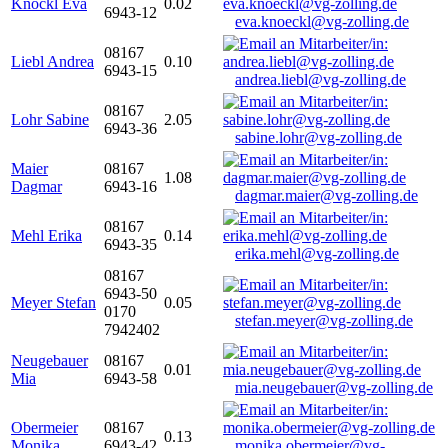
Knöckl Eva
0.02
6943-12
eva.knoeckl@vg-zolling.de
08167
Liebl Andrea
0.10
6943-15
andrea.liebl@vg-zolling.de
08167
Lohr Sabine
2.05
6943-36
sabine.lohr@vg-zolling.de
Maier
08167
1.08
Dagmar
6943-16
dagmar.maier@vg-zolling.de
08167
Mehl Erika
0.14
6943-35
erika.mehl@vg-zolling.de
08167
6943-50
Meyer Stefan
0.05
0170
stefan.meyer@vg-zolling.de
7942402
Neugebauer
08167
0.01
Mia
6943-58
mia.neugebauer@vg-zolling.de
Obermeier
08167
0.13
Monika
6943-42
monika.obermeier@vg-