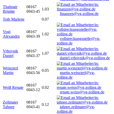
Thalmair
08167
1.03
Brigitte
6943-45
finanzen@vg-zolling.de
Toth Marlene
0.07
Vogl
08167
1.02
Alexandra
6943-39
vollstreckungsstelle@vg-
zolling.de
Vrhovnik
08167
1.07
Daniel
6943-37
daniel.vrhovnik@vg-zolling.de
Weinzierl
08167
0.05
Martin
6943-56
martin.weinzierl@vg-
zolling.de
08167
Weiß Renate
0.02
6943-12
renate.weiss@vg-zolling.de
Zeilmaier
08167
0.12
Tahnee
6943-41
tahnee.zeilmaier@vg-
zolling.de