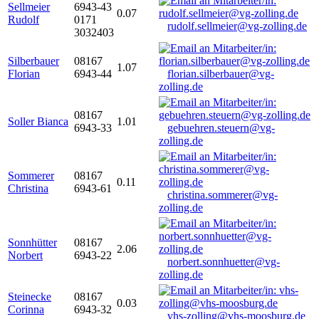
Sellmeier
6943-43
0.07
Rudolf
0171
rudolf.sellmeier@vg-zolling.de
3032403
Silberbauer
08167
1.07
Florian
6943-44
florian.silberbauer@vg-
zolling.de
08167
Soller Bianca
1.01
6943-33
gebuehren.steuern@vg-
zolling.de
Sommerer
08167
0.11
Christina
6943-61
christina.sommerer@vg-
zolling.de
Sonnhütter
08167
2.06
Norbert
6943-22
norbert.sonnhuetter@vg-
zolling.de
Steinecke
08167
0.03
Corinna
6943-32
vhs-zolling@vhs-moosburg.de