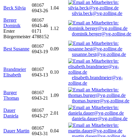
08167
Beck Silvia
1.04
6943-26
silvia.beck@vg-zolling.de
Berger
08167
Dominik
6943-46
1.12
Erster
0171
dominik.berger@vg-zolling.de
Bürgermeister
4788152
08167
Best Susanne
0.09
6943-19
susanne.best@vg-zolling.de
Brandmeier
08167
0.10
Elisabeth
6943-13
elisabeth.brandmeier@vg-
zolling.de
Burger
08167
1.09
Thomas
6943-21
thomas.burger@vg-zolling.de
Dauer
08167
2.01
Daniela
6943-27
daniela.dauer@vg-zolling.de
08167
Dauer Martin
0.04
6943-31
martin.dauer@vg-zolling.de