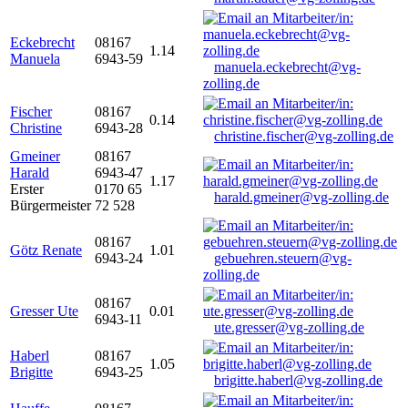
Eckebrecht
08167
1.14
Manuela
6943-59
manuela.eckebrecht@vg-
zolling.de
Fischer
08167
0.14
Christine
6943-28
christine.fischer@vg-zolling.de
Gmeiner
08167
Harald
6943-47
1.17
Erster
0170 65
harald.gmeiner@vg-zolling.de
Bürgermeister
72 528
08167
Götz Renate
1.01
6943-24
gebuehren.steuern@vg-
zolling.de
08167
Gresser Ute
0.01
6943-11
ute.gresser@vg-zolling.de
Haberl
08167
1.05
Brigitte
6943-25
brigitte.haberl@vg-zolling.de