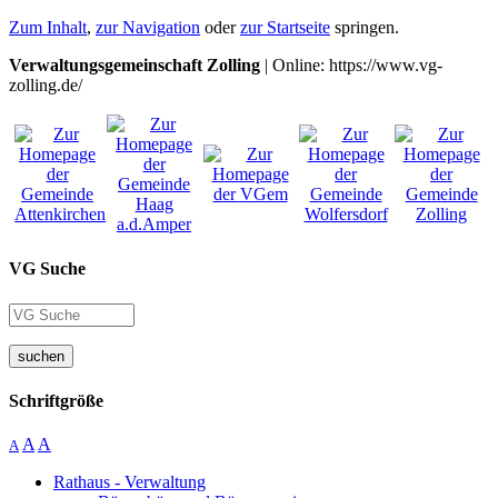
Zum Inhalt
,
zur Navigation
oder
zur Startseite
springen.
Verwaltungsgemeinschaft Zolling
| Online: https://www.vg-
zolling.de/
VG Suche
suchen
Schriftgröße
A
A
A
Rathaus - Verwaltung