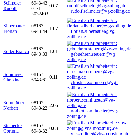
Sellmeier
6943-43
0.07
Rudolf
0171
rudolf.sellmeier@vg-zolling.de
3032403
Silberbauer
08167
1.07
Florian
6943-44
florian.silberbauer@vg-
zolling.de
08167
Soller Bianca
1.01
6943-33
gebuehren.steuern@vg-
zolling.de
Sommerer
08167
0.11
Christina
6943-61
christina.sommerer@vg-
zolling.de
Sonnhütter
08167
2.06
Norbert
6943-22
norbert.sonnhuetter@vg-
zolling.de
Steinecke
08167
0.03
Corinna
6943-32
vhs-zolling@vhs-moosburg.de