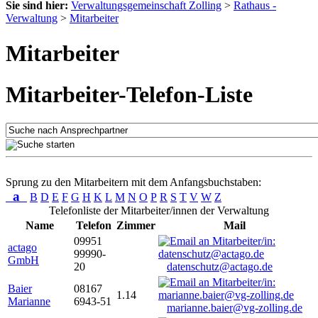
Sie sind hier:
Verwaltungsgemeinschaft Zolling
>
Rathaus -
Verwaltung
>
Mitarbeiter
Mitarbeiter
Mitarbeiter-Telefon-Liste
Sprung zu den Mitarbeitern mit dem Anfangsbuchstaben:
a
B
D
E
F
G
H
K
L
M
N
O
P
R
S
T
V
W
Z
Telefonliste der Mitarbeiter/innen der Verwaltung
Name
Telefon
Zimmer
Mail
09951
actago
99990-
GmbH
20
datenschutz@actago.de
Baier
08167
1.14
Marianne
6943-51
marianne.baier@vg-zolling.de