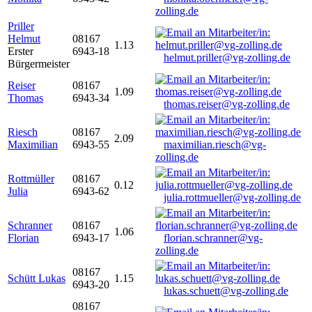
zolling.de
Priller
Helmut
08167
1.13
Erster
6943-18
helmut.priller@vg-zolling.de
Bürgermeister
Reiser
08167
1.09
Thomas
6943-34
thomas.reiser@vg-zolling.de
Riesch
08167
2.09
Maximilian
6943-55
maximilian.riesch@vg-
zolling.de
Rottmüller
08167
0.12
Julia
6943-62
julia.rottmueller@vg-zolling.de
Schranner
08167
1.06
Florian
6943-17
florian.schranner@vg-
zolling.de
08167
Schütt Lukas
1.15
6943-20
lukas.schuett@vg-zolling.de
08167