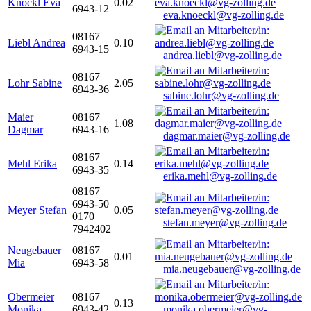
Knöckl Eva
0.02
6943-12
eva.knoeckl@vg-zolling.de
08167
Liebl Andrea
0.10
6943-15
andrea.liebl@vg-zolling.de
08167
Lohr Sabine
2.05
6943-36
sabine.lohr@vg-zolling.de
Maier
08167
1.08
Dagmar
6943-16
dagmar.maier@vg-zolling.de
08167
Mehl Erika
0.14
6943-35
erika.mehl@vg-zolling.de
08167
6943-50
Meyer Stefan
0.05
0170
stefan.meyer@vg-zolling.de
7942402
Neugebauer
08167
0.01
Mia
6943-58
mia.neugebauer@vg-zolling.de
Obermeier
08167
0.13
Monika
6943-42
monika.obermeier@vg-