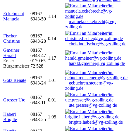
Eckebrecht
08167
1.14
Manuela
6943-59
manuela.eckebrecht@vg-
zolling.de
Fischer
08167
0.14
Christine
6943-28
christine.fischer@vg-zolling.de
Gmeiner
08167
Harald
6943-47
1.17
Erster
0170 65
harald.gmeiner@vg-zolling.de
Bürgermeister
72 528
08167
Götz Renate
1.01
6943-24
gebuehren.steuern@vg-
zolling.de
08167
Gresser Ute
0.01
6943-11
ute.gresser@vg-zolling.de
Haberl
08167
1.05
Brigitte
6943-25
brigitte.haberl@vg-zolling.de