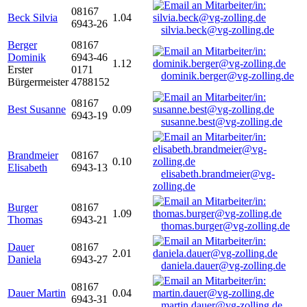
08167
Beck Silvia
1.04
6943-26
silvia.beck@vg-zolling.de
Berger
08167
Dominik
6943-46
1.12
Erster
0171
dominik.berger@vg-zolling.de
Bürgermeister
4788152
08167
Best Susanne
0.09
6943-19
susanne.best@vg-zolling.de
Brandmeier
08167
0.10
Elisabeth
6943-13
elisabeth.brandmeier@vg-
zolling.de
Burger
08167
1.09
Thomas
6943-21
thomas.burger@vg-zolling.de
Dauer
08167
2.01
Daniela
6943-27
daniela.dauer@vg-zolling.de
08167
Dauer Martin
0.04
6943-31
martin.dauer@vg-zolling.de