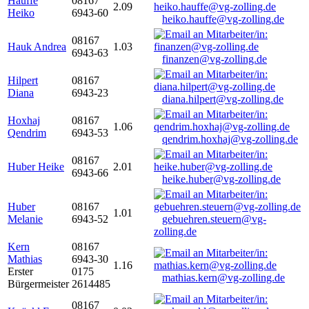
Hauffe
08167
2.09
Heiko
6943-60
heiko.hauffe@vg-zolling.de
08167
Hauk Andrea
1.03
6943-63
finanzen@vg-zolling.de
Hilpert
08167
Diana
6943-23
diana.hilpert@vg-zolling.de
Hoxhaj
08167
1.06
Qendrim
6943-53
qendrim.hoxhaj@vg-zolling.de
08167
Huber Heike
2.01
6943-66
heike.huber@vg-zolling.de
Huber
08167
1.01
Melanie
6943-52
gebuehren.steuern@vg-
zolling.de
Kern
08167
Mathias
6943-30
1.16
Erster
0175
mathias.kern@vg-zolling.de
Bürgermeister
2614485
08167