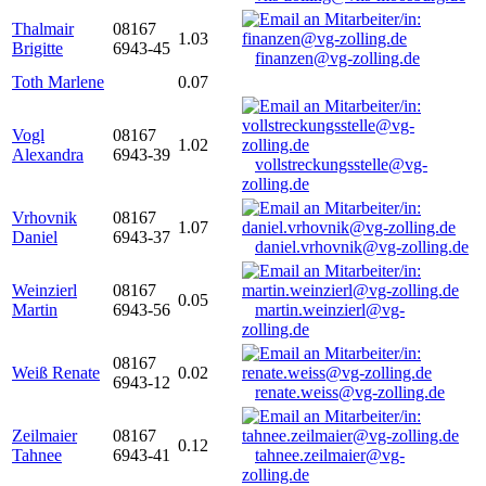
Thalmair
08167
1.03
Brigitte
6943-45
finanzen@vg-zolling.de
Toth Marlene
0.07
Vogl
08167
1.02
Alexandra
6943-39
vollstreckungsstelle@vg-
zolling.de
Vrhovnik
08167
1.07
Daniel
6943-37
daniel.vrhovnik@vg-zolling.de
Weinzierl
08167
0.05
Martin
6943-56
martin.weinzierl@vg-
zolling.de
08167
Weiß Renate
0.02
6943-12
renate.weiss@vg-zolling.de
Zeilmaier
08167
0.12
Tahnee
6943-41
tahnee.zeilmaier@vg-
zolling.de