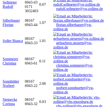
Sellmeier
6943-43
0.07
Rudolf
0171
rudolf.sellmeier@vg-zolling.de
3032403
Silberbauer
08167
1.07
Florian
6943-44
florian.silberbauer@vg-
zolling.de
08167
Soller Bianca
1.01
6943-33
gebuehren.steuern@vg-
zolling.de
Sommerer
08167
0.11
Christina
6943-61
christina.sommerer@vg-
zolling.de
Sonnhütter
08167
2.06
Norbert
6943-22
norbert.sonnhuetter@vg-
zolling.de
Steinecke
08167
0.03
Corinna
6943-32
vhs-zolling@vhs-moosburg.de