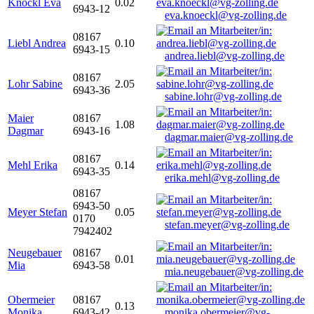
Knöckl Eva
0.02
6943-12
eva.knoeckl@vg-zolling.de
08167
Liebl Andrea
0.10
6943-15
andrea.liebl@vg-zolling.de
08167
Lohr Sabine
2.05
6943-36
sabine.lohr@vg-zolling.de
Maier
08167
1.08
Dagmar
6943-16
dagmar.maier@vg-zolling.de
08167
Mehl Erika
0.14
6943-35
erika.mehl@vg-zolling.de
08167
6943-50
Meyer Stefan
0.05
0170
stefan.meyer@vg-zolling.de
7942402
Neugebauer
08167
0.01
Mia
6943-58
mia.neugebauer@vg-zolling.de
Obermeier
08167
0.13
Monika
6943-42
monika.obermeier@vg-