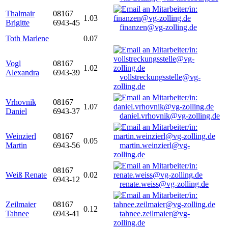
Thalmair
08167
1.03
Brigitte
6943-45
finanzen@vg-zolling.de
Toth Marlene
0.07
Vogl
08167
1.02
Alexandra
6943-39
vollstreckungsstelle@vg-
zolling.de
Vrhovnik
08167
1.07
Daniel
6943-37
daniel.vrhovnik@vg-zolling.de
Weinzierl
08167
0.05
Martin
6943-56
martin.weinzierl@vg-
zolling.de
08167
Weiß Renate
0.02
6943-12
renate.weiss@vg-zolling.de
Zeilmaier
08167
0.12
Tahnee
6943-41
tahnee.zeilmaier@vg-
zolling.de