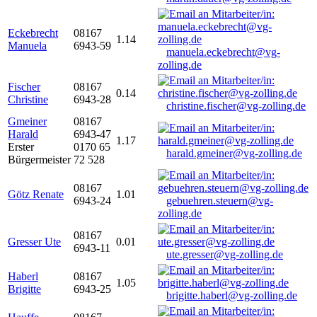
Eckebrecht
08167
1.14
Manuela
6943-59
manuela.eckebrecht@vg-
zolling.de
Fischer
08167
0.14
Christine
6943-28
christine.fischer@vg-zolling.de
Gmeiner
08167
Harald
6943-47
1.17
Erster
0170 65
harald.gmeiner@vg-zolling.de
Bürgermeister
72 528
08167
Götz Renate
1.01
6943-24
gebuehren.steuern@vg-
zolling.de
08167
Gresser Ute
0.01
6943-11
ute.gresser@vg-zolling.de
Haberl
08167
1.05
Brigitte
6943-25
brigitte.haberl@vg-zolling.de