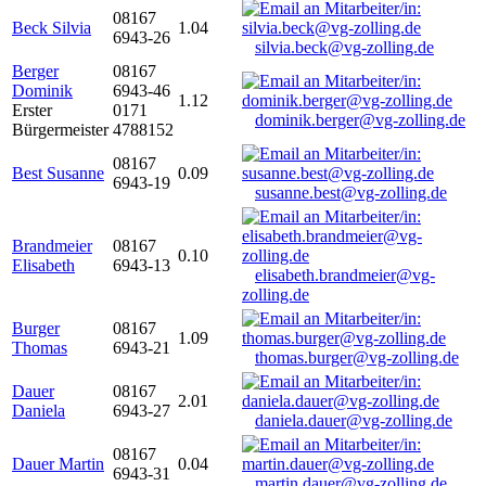
08167
Beck Silvia
1.04
6943-26
silvia.beck@vg-zolling.de
Berger
08167
Dominik
6943-46
1.12
Erster
0171
dominik.berger@vg-zolling.de
Bürgermeister
4788152
08167
Best Susanne
0.09
6943-19
susanne.best@vg-zolling.de
Brandmeier
08167
0.10
Elisabeth
6943-13
elisabeth.brandmeier@vg-
zolling.de
Burger
08167
1.09
Thomas
6943-21
thomas.burger@vg-zolling.de
Dauer
08167
2.01
Daniela
6943-27
daniela.dauer@vg-zolling.de
08167
Dauer Martin
0.04
6943-31
martin.dauer@vg-zolling.de