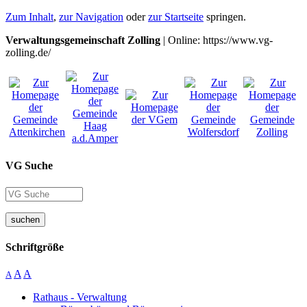
Zum Inhalt
,
zur Navigation
oder
zur Startseite
springen.
Verwaltungsgemeinschaft Zolling
| Online: https://www.vg-
zolling.de/
VG Suche
suchen
Schriftgröße
A
A
A
Rathaus - Verwaltung