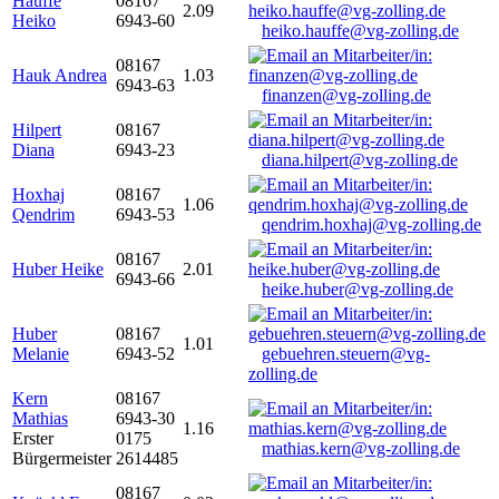
Hauffe
08167
2.09
Heiko
6943-60
heiko.hauffe@vg-zolling.de
08167
Hauk Andrea
1.03
6943-63
finanzen@vg-zolling.de
Hilpert
08167
Diana
6943-23
diana.hilpert@vg-zolling.de
Hoxhaj
08167
1.06
Qendrim
6943-53
qendrim.hoxhaj@vg-zolling.de
08167
Huber Heike
2.01
6943-66
heike.huber@vg-zolling.de
Huber
08167
1.01
Melanie
6943-52
gebuehren.steuern@vg-
zolling.de
Kern
08167
Mathias
6943-30
1.16
Erster
0175
mathias.kern@vg-zolling.de
Bürgermeister
2614485
08167