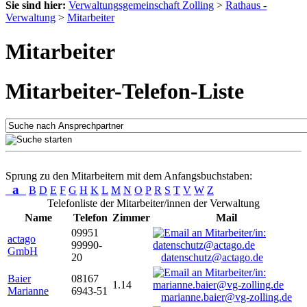
Sie sind hier:
Verwaltungsgemeinschaft Zolling
>
Rathaus -
Verwaltung
>
Mitarbeiter
Mitarbeiter
Mitarbeiter-Telefon-Liste
Sprung zu den Mitarbeitern mit dem Anfangsbuchstaben:
a
B
D
E
F
G
H
K
L
M
N
O
P
R
S
T
V
W
Z
Telefonliste der Mitarbeiter/innen der Verwaltung
Name
Telefon
Zimmer
Mail
09951
actago
99990-
GmbH
20
datenschutz@actago.de
Baier
08167
1.14
Marianne
6943-51
marianne.baier@vg-zolling.de