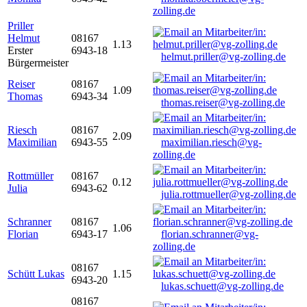
zolling.de
Priller
Helmut
08167
1.13
Erster
6943-18
helmut.priller@vg-zolling.de
Bürgermeister
Reiser
08167
1.09
Thomas
6943-34
thomas.reiser@vg-zolling.de
Riesch
08167
2.09
Maximilian
6943-55
maximilian.riesch@vg-
zolling.de
Rottmüller
08167
0.12
Julia
6943-62
julia.rottmueller@vg-zolling.de
Schranner
08167
1.06
Florian
6943-17
florian.schranner@vg-
zolling.de
08167
Schütt Lukas
1.15
6943-20
lukas.schuett@vg-zolling.de
08167