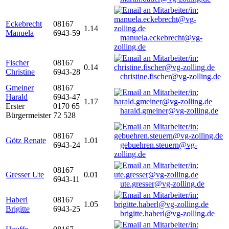
Eckebrecht
08167
1.14
Manuela
6943-59
manuela.eckebrecht@vg-
zolling.de
Fischer
08167
0.14
Christine
6943-28
christine.fischer@vg-zolling.de
Gmeiner
08167
Harald
6943-47
1.17
Erster
0170 65
harald.gmeiner@vg-zolling.de
Bürgermeister
72 528
08167
Götz Renate
1.01
6943-24
gebuehren.steuern@vg-
zolling.de
08167
Gresser Ute
0.01
6943-11
ute.gresser@vg-zolling.de
Haberl
08167
1.05
Brigitte
6943-25
brigitte.haberl@vg-zolling.de