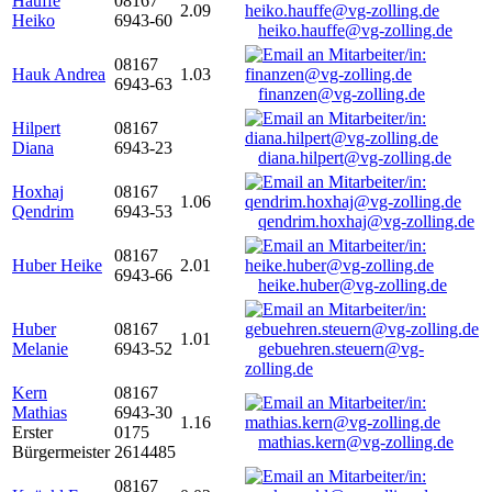
Hauffe
08167
2.09
Heiko
6943-60
heiko.hauffe@vg-zolling.de
08167
Hauk Andrea
1.03
6943-63
finanzen@vg-zolling.de
Hilpert
08167
Diana
6943-23
diana.hilpert@vg-zolling.de
Hoxhaj
08167
1.06
Qendrim
6943-53
qendrim.hoxhaj@vg-zolling.de
08167
Huber Heike
2.01
6943-66
heike.huber@vg-zolling.de
Huber
08167
1.01
Melanie
6943-52
gebuehren.steuern@vg-
zolling.de
Kern
08167
Mathias
6943-30
1.16
Erster
0175
mathias.kern@vg-zolling.de
Bürgermeister
2614485
08167