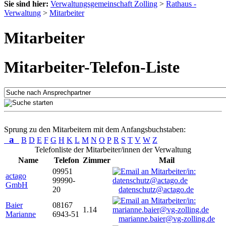
Sie sind hier:
Verwaltungsgemeinschaft Zolling
>
Rathaus -
Verwaltung
>
Mitarbeiter
Mitarbeiter
Mitarbeiter-Telefon-Liste
Sprung zu den Mitarbeitern mit dem Anfangsbuchstaben:
a
B
D
E
F
G
H
K
L
M
N
O
P
R
S
T
V
W
Z
Telefonliste der Mitarbeiter/innen der Verwaltung
Name
Telefon
Zimmer
Mail
09951
actago
99990-
GmbH
20
datenschutz@actago.de
Baier
08167
1.14
Marianne
6943-51
marianne.baier@vg-zolling.de