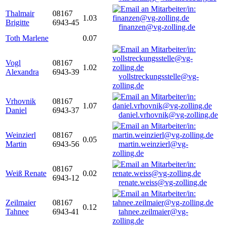
Thalmair
08167
1.03
Brigitte
6943-45
finanzen@vg-zolling.de
Toth Marlene
0.07
Vogl
08167
1.02
Alexandra
6943-39
vollstreckungsstelle@vg-
zolling.de
Vrhovnik
08167
1.07
Daniel
6943-37
daniel.vrhovnik@vg-zolling.de
Weinzierl
08167
0.05
Martin
6943-56
martin.weinzierl@vg-
zolling.de
08167
Weiß Renate
0.02
6943-12
renate.weiss@vg-zolling.de
Zeilmaier
08167
0.12
Tahnee
6943-41
tahnee.zeilmaier@vg-
zolling.de