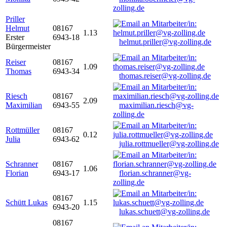
zolling.de
Priller
Helmut
08167
1.13
Erster
6943-18
helmut.priller@vg-zolling.de
Bürgermeister
Reiser
08167
1.09
Thomas
6943-34
thomas.reiser@vg-zolling.de
Riesch
08167
2.09
Maximilian
6943-55
maximilian.riesch@vg-
zolling.de
Rottmüller
08167
0.12
Julia
6943-62
julia.rottmueller@vg-zolling.de
Schranner
08167
1.06
Florian
6943-17
florian.schranner@vg-
zolling.de
08167
Schütt Lukas
1.15
6943-20
lukas.schuett@vg-zolling.de
08167