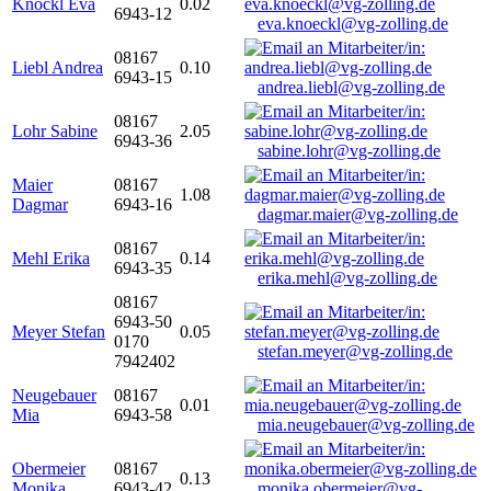
Knöckl Eva
0.02
6943-12
eva.knoeckl@vg-zolling.de
08167
Liebl Andrea
0.10
6943-15
andrea.liebl@vg-zolling.de
08167
Lohr Sabine
2.05
6943-36
sabine.lohr@vg-zolling.de
Maier
08167
1.08
Dagmar
6943-16
dagmar.maier@vg-zolling.de
08167
Mehl Erika
0.14
6943-35
erika.mehl@vg-zolling.de
08167
6943-50
Meyer Stefan
0.05
0170
stefan.meyer@vg-zolling.de
7942402
Neugebauer
08167
0.01
Mia
6943-58
mia.neugebauer@vg-zolling.de
Obermeier
08167
0.13
Monika
6943-42
monika.obermeier@vg-