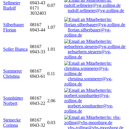
Sellmeier
6943-43
0.07
Rudolf
0171
rudolf.sellmeier@vg-zolling.de
3032403
Silberbauer
08167
1.07
Florian
6943-44
florian.silberbauer@vg-
zolling.de
08167
Soller Bianca
1.01
6943-33
gebuehren.steuern@vg-
zolling.de
Sommerer
08167
0.11
Christina
6943-61
christina.sommerer@vg-
zolling.de
Sonnhütter
08167
2.06
Norbert
6943-22
norbert.sonnhuetter@vg-
zolling.de
Steinecke
08167
0.03
Corinna
6943-32
vhs-zolling@vhs-moosburg.de