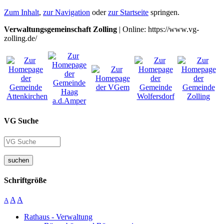
Zum Inhalt
,
zur Navigation
oder
zur Startseite
springen.
Verwaltungsgemeinschaft Zolling
| Online: https://www.vg-
zolling.de/
VG Suche
suchen
Schriftgröße
A
A
A
Rathaus - Verwaltung