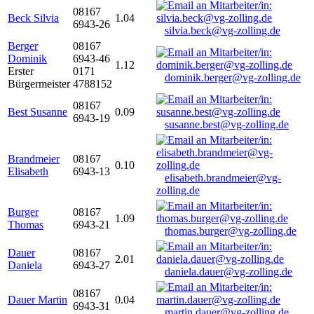
08167
Beck Silvia
1.04
6943-26
silvia.beck@vg-zolling.de
Berger
08167
Dominik
6943-46
1.12
Erster
0171
dominik.berger@vg-zolling.de
Bürgermeister
4788152
08167
Best Susanne
0.09
6943-19
susanne.best@vg-zolling.de
Brandmeier
08167
0.10
Elisabeth
6943-13
elisabeth.brandmeier@vg-
zolling.de
Burger
08167
1.09
Thomas
6943-21
thomas.burger@vg-zolling.de
Dauer
08167
2.01
Daniela
6943-27
daniela.dauer@vg-zolling.de
08167
Dauer Martin
0.04
6943-31
martin.dauer@vg-zolling.de