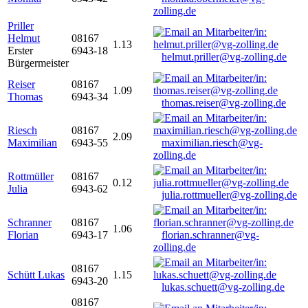
zolling.de
Priller
Helmut
08167
1.13
Erster
6943-18
helmut.priller@vg-zolling.de
Bürgermeister
Reiser
08167
1.09
Thomas
6943-34
thomas.reiser@vg-zolling.de
Riesch
08167
2.09
Maximilian
6943-55
maximilian.riesch@vg-
zolling.de
Rottmüller
08167
0.12
Julia
6943-62
julia.rottmueller@vg-zolling.de
Schranner
08167
1.06
Florian
6943-17
florian.schranner@vg-
zolling.de
08167
Schütt Lukas
1.15
6943-20
lukas.schuett@vg-zolling.de
08167