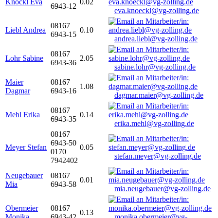
Knöckl Eva
0.02
6943-12
eva.knoeckl@vg-zolling.de
08167
Liebl Andrea
0.10
6943-15
andrea.liebl@vg-zolling.de
08167
Lohr Sabine
2.05
6943-36
sabine.lohr@vg-zolling.de
Maier
08167
1.08
Dagmar
6943-16
dagmar.maier@vg-zolling.de
08167
Mehl Erika
0.14
6943-35
erika.mehl@vg-zolling.de
08167
6943-50
Meyer Stefan
0.05
0170
stefan.meyer@vg-zolling.de
7942402
Neugebauer
08167
0.01
Mia
6943-58
mia.neugebauer@vg-zolling.de
Obermeier
08167
0.13
Monika
6943-42
monika.obermeier@vg-