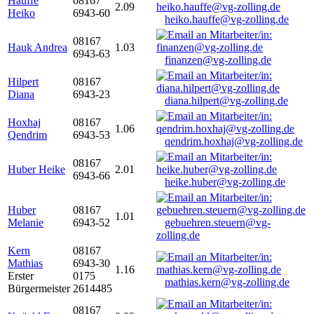
Hauffe
08167
2.09
Heiko
6943-60
heiko.hauffe@vg-zolling.de
08167
Hauk Andrea
1.03
6943-63
finanzen@vg-zolling.de
Hilpert
08167
Diana
6943-23
diana.hilpert@vg-zolling.de
Hoxhaj
08167
1.06
Qendrim
6943-53
qendrim.hoxhaj@vg-zolling.de
08167
Huber Heike
2.01
6943-66
heike.huber@vg-zolling.de
Huber
08167
1.01
Melanie
6943-52
gebuehren.steuern@vg-
zolling.de
Kern
08167
Mathias
6943-30
1.16
Erster
0175
mathias.kern@vg-zolling.de
Bürgermeister
2614485
08167