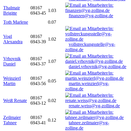
Thalmair
08167
1.03
Brigitte
6943-45
finanzen@vg-zolling.de
Toth Marlene
0.07
Vogl
08167
1.02
Alexandra
6943-39
vollstreckungsstelle@vg-
zolling.de
Vrhovnik
08167
1.07
Daniel
6943-37
daniel.vrhovnik@vg-zolling.de
Weinzierl
08167
0.05
Martin
6943-56
martin.weinzierl@vg-
zolling.de
08167
Weiß Renate
0.02
6943-12
renate.weiss@vg-zolling.de
Zeilmaier
08167
0.12
Tahnee
6943-41
tahnee.zeilmaier@vg-
zolling.de