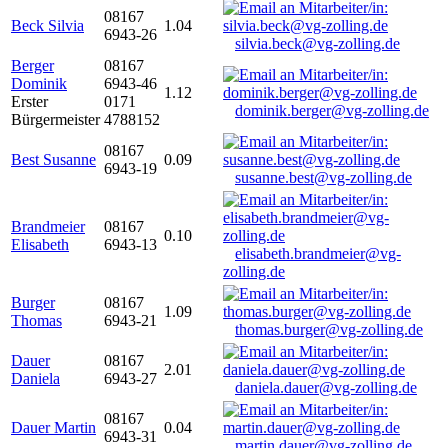
08167
Beck Silvia
1.04
6943-26
silvia.beck@vg-zolling.de
Berger
08167
Dominik
6943-46
1.12
Erster
0171
dominik.berger@vg-zolling.de
Bürgermeister
4788152
08167
Best Susanne
0.09
6943-19
susanne.best@vg-zolling.de
Brandmeier
08167
0.10
Elisabeth
6943-13
elisabeth.brandmeier@vg-
zolling.de
Burger
08167
1.09
Thomas
6943-21
thomas.burger@vg-zolling.de
Dauer
08167
2.01
Daniela
6943-27
daniela.dauer@vg-zolling.de
08167
Dauer Martin
0.04
6943-31
martin.dauer@vg-zolling.de