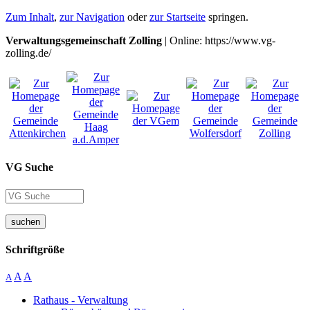
Zum Inhalt
,
zur Navigation
oder
zur Startseite
springen.
Verwaltungsgemeinschaft Zolling
| Online: https://www.vg-
zolling.de/
VG Suche
suchen
Schriftgröße
A
A
A
Rathaus - Verwaltung