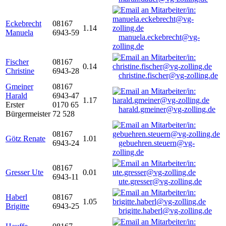
Eckebrecht
08167
1.14
Manuela
6943-59
manuela.eckebrecht@vg-
zolling.de
Fischer
08167
0.14
Christine
6943-28
christine.fischer@vg-zolling.de
Gmeiner
08167
Harald
6943-47
1.17
Erster
0170 65
harald.gmeiner@vg-zolling.de
Bürgermeister
72 528
08167
Götz Renate
1.01
6943-24
gebuehren.steuern@vg-
zolling.de
08167
Gresser Ute
0.01
6943-11
ute.gresser@vg-zolling.de
Haberl
08167
1.05
Brigitte
6943-25
brigitte.haberl@vg-zolling.de