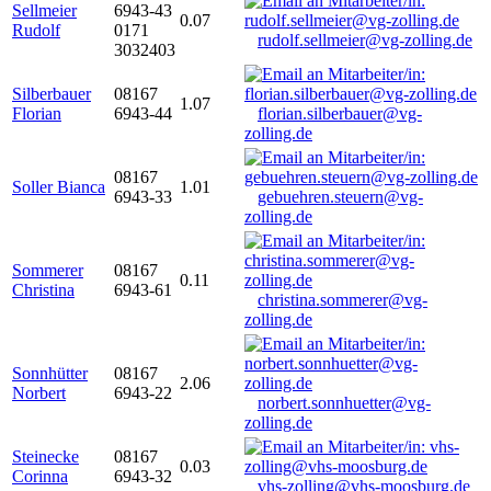
Sellmeier
6943-43
0.07
Rudolf
0171
rudolf.sellmeier@vg-zolling.de
3032403
Silberbauer
08167
1.07
Florian
6943-44
florian.silberbauer@vg-
zolling.de
08167
Soller Bianca
1.01
6943-33
gebuehren.steuern@vg-
zolling.de
Sommerer
08167
0.11
Christina
6943-61
christina.sommerer@vg-
zolling.de
Sonnhütter
08167
2.06
Norbert
6943-22
norbert.sonnhuetter@vg-
zolling.de
Steinecke
08167
0.03
Corinna
6943-32
vhs-zolling@vhs-moosburg.de