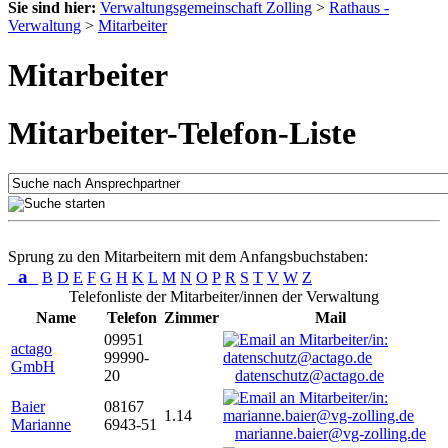
Sie sind hier:
Verwaltungsgemeinschaft Zolling
>
Rathaus -
Verwaltung
>
Mitarbeiter
Mitarbeiter
Mitarbeiter-Telefon-Liste
Sprung zu den Mitarbeitern mit dem Anfangsbuchstaben:
a
B
D
E
F
G
H
K
L
M
N
O
P
R
S
T
V
W
Z
Telefonliste der Mitarbeiter/innen der Verwaltung
Name
Telefon
Zimmer
Mail
09951
actago
99990-
GmbH
20
datenschutz@actago.de
Baier
08167
1.14
Marianne
6943-51
marianne.baier@vg-zolling.de