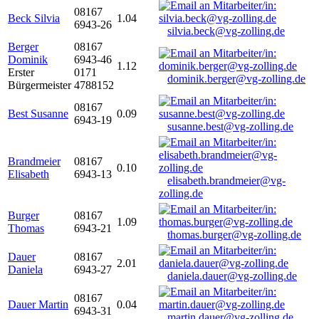
08167
Beck Silvia
1.04
6943-26
silvia.beck@vg-zolling.de
Berger
08167
Dominik
6943-46
1.12
Erster
0171
dominik.berger@vg-zolling.de
Bürgermeister
4788152
08167
Best Susanne
0.09
6943-19
susanne.best@vg-zolling.de
Brandmeier
08167
0.10
Elisabeth
6943-13
elisabeth.brandmeier@vg-
zolling.de
Burger
08167
1.09
Thomas
6943-21
thomas.burger@vg-zolling.de
Dauer
08167
2.01
Daniela
6943-27
daniela.dauer@vg-zolling.de
08167
Dauer Martin
0.04
6943-31
martin.dauer@vg-zolling.de