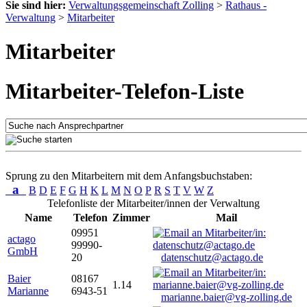
Sie sind hier:
Verwaltungsgemeinschaft Zolling
>
Rathaus -
Verwaltung
>
Mitarbeiter
Mitarbeiter
Mitarbeiter-Telefon-Liste
Sprung zu den Mitarbeitern mit dem Anfangsbuchstaben:
a
B
D
E
F
G
H
K
L
M
N
O
P
R
S
T
V
W
Z
Telefonliste der Mitarbeiter/innen der Verwaltung
Name
Telefon
Zimmer
Mail
09951
actago
99990-
GmbH
20
datenschutz@actago.de
Baier
08167
1.14
Marianne
6943-51
marianne.baier@vg-zolling.de