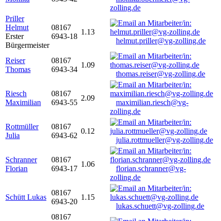
zolling.de
Priller
Helmut
08167
1.13
Erster
6943-18
helmut.priller@vg-zolling.de
Bürgermeister
Reiser
08167
1.09
Thomas
6943-34
thomas.reiser@vg-zolling.de
Riesch
08167
2.09
Maximilian
6943-55
maximilian.riesch@vg-
zolling.de
Rottmüller
08167
0.12
Julia
6943-62
julia.rottmueller@vg-zolling.de
Schranner
08167
1.06
Florian
6943-17
florian.schranner@vg-
zolling.de
08167
Schütt Lukas
1.15
6943-20
lukas.schuett@vg-zolling.de
08167