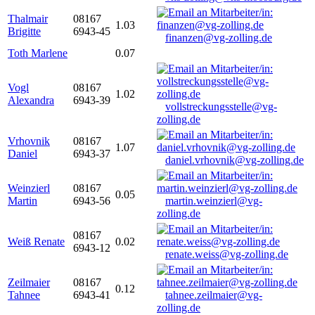
Thalmair
08167
1.03
Brigitte
6943-45
finanzen@vg-zolling.de
Toth Marlene
0.07
Vogl
08167
1.02
Alexandra
6943-39
vollstreckungsstelle@vg-
zolling.de
Vrhovnik
08167
1.07
Daniel
6943-37
daniel.vrhovnik@vg-zolling.de
Weinzierl
08167
0.05
Martin
6943-56
martin.weinzierl@vg-
zolling.de
08167
Weiß Renate
0.02
6943-12
renate.weiss@vg-zolling.de
Zeilmaier
08167
0.12
Tahnee
6943-41
tahnee.zeilmaier@vg-
zolling.de