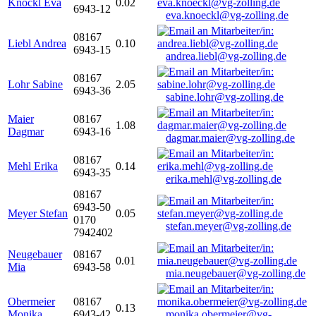
Knöckl Eva
0.02
6943-12
eva.knoeckl@vg-zolling.de
08167
Liebl Andrea
0.10
6943-15
andrea.liebl@vg-zolling.de
08167
Lohr Sabine
2.05
6943-36
sabine.lohr@vg-zolling.de
Maier
08167
1.08
Dagmar
6943-16
dagmar.maier@vg-zolling.de
08167
Mehl Erika
0.14
6943-35
erika.mehl@vg-zolling.de
08167
6943-50
Meyer Stefan
0.05
0170
stefan.meyer@vg-zolling.de
7942402
Neugebauer
08167
0.01
Mia
6943-58
mia.neugebauer@vg-zolling.de
Obermeier
08167
0.13
Monika
6943-42
monika.obermeier@vg-