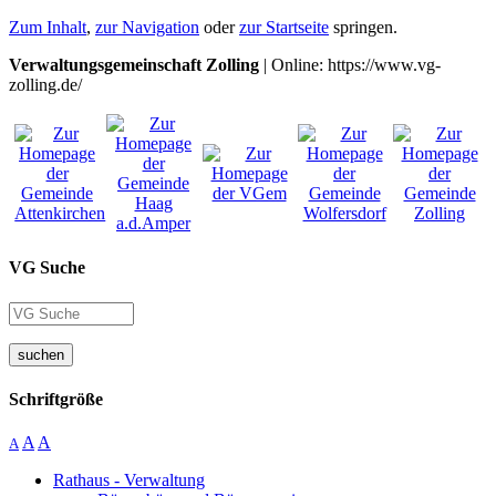
Zum Inhalt
,
zur Navigation
oder
zur Startseite
springen.
Verwaltungsgemeinschaft Zolling
| Online: https://www.vg-
zolling.de/
VG Suche
suchen
Schriftgröße
A
A
A
Rathaus - Verwaltung