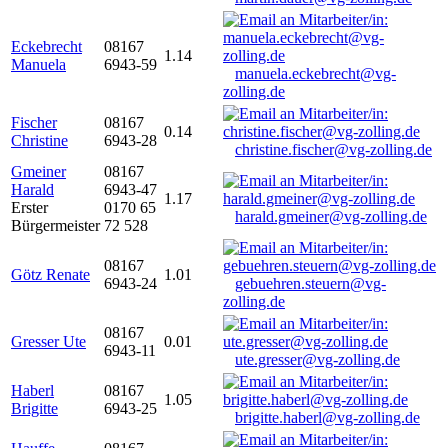
Eckebrecht
08167
1.14
Manuela
6943-59
manuela.eckebrecht@vg-
zolling.de
Fischer
08167
0.14
Christine
6943-28
christine.fischer@vg-zolling.de
Gmeiner
08167
Harald
6943-47
1.17
Erster
0170 65
harald.gmeiner@vg-zolling.de
Bürgermeister
72 528
08167
Götz Renate
1.01
6943-24
gebuehren.steuern@vg-
zolling.de
08167
Gresser Ute
0.01
6943-11
ute.gresser@vg-zolling.de
Haberl
08167
1.05
Brigitte
6943-25
brigitte.haberl@vg-zolling.de