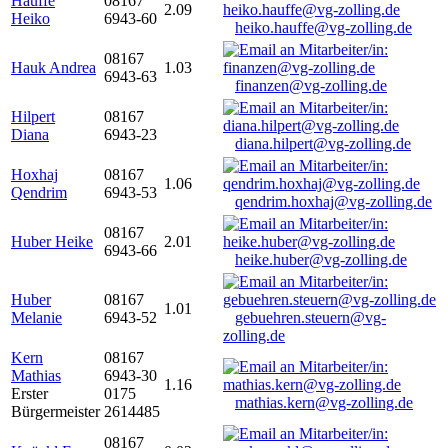
Hauffe
08167
2.09
Heiko
6943-60
heiko.hauffe@vg-zolling.de
08167
Hauk Andrea
1.03
6943-63
finanzen@vg-zolling.de
Hilpert
08167
Diana
6943-23
diana.hilpert@vg-zolling.de
Hoxhaj
08167
1.06
Qendrim
6943-53
qendrim.hoxhaj@vg-zolling.de
08167
Huber Heike
2.01
6943-66
heike.huber@vg-zolling.de
Huber
08167
1.01
Melanie
6943-52
gebuehren.steuern@vg-
zolling.de
Kern
08167
Mathias
6943-30
1.16
Erster
0175
mathias.kern@vg-zolling.de
Bürgermeister
2614485
08167