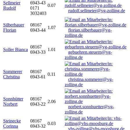
Sellmeier
6943-43
0.07
Rudolf
0171
rudolf.sellmeier@vg-zolling.de
3032403
Silberbauer
08167
1.07
Florian
6943-44
florian.silberbauer@vg-
zolling.de
08167
Soller Bianca
1.01
6943-33
gebuehren.steuern@vg-
zolling.de
Sommerer
08167
0.11
Christina
6943-61
christina.sommerer@vg-
zolling.de
Sonnhütter
08167
2.06
Norbert
6943-22
norbert.sonnhuetter@vg-
zolling.de
Steinecke
08167
0.03
Corinna
6943-32
vhs-zolling@vhs-moosburg.de