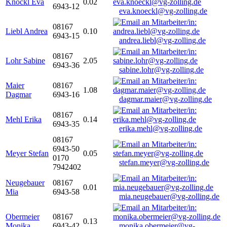
Knöckl Eva
0.02
6943-12
eva.knoeckl@vg-zolling.de
08167
Liebl Andrea
0.10
6943-15
andrea.liebl@vg-zolling.de
08167
Lohr Sabine
2.05
6943-36
sabine.lohr@vg-zolling.de
Maier
08167
1.08
Dagmar
6943-16
dagmar.maier@vg-zolling.de
08167
Mehl Erika
0.14
6943-35
erika.mehl@vg-zolling.de
08167
6943-50
Meyer Stefan
0.05
0170
stefan.meyer@vg-zolling.de
7942402
Neugebauer
08167
0.01
Mia
6943-58
mia.neugebauer@vg-zolling.de
Obermeier
08167
0.13
Monika
6943-42
monika.obermeier@vg-