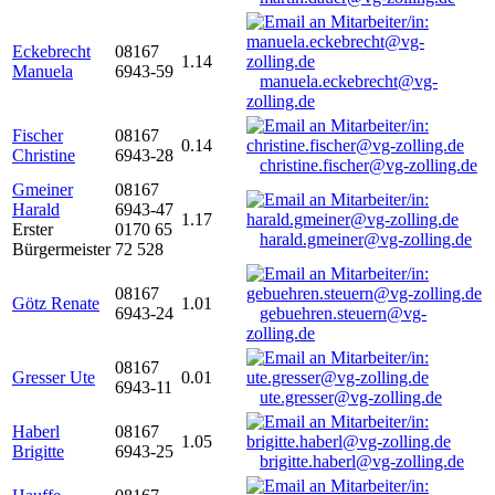
Eckebrecht
08167
1.14
Manuela
6943-59
manuela.eckebrecht@vg-
zolling.de
Fischer
08167
0.14
Christine
6943-28
christine.fischer@vg-zolling.de
Gmeiner
08167
Harald
6943-47
1.17
Erster
0170 65
harald.gmeiner@vg-zolling.de
Bürgermeister
72 528
08167
Götz Renate
1.01
6943-24
gebuehren.steuern@vg-
zolling.de
08167
Gresser Ute
0.01
6943-11
ute.gresser@vg-zolling.de
Haberl
08167
1.05
Brigitte
6943-25
brigitte.haberl@vg-zolling.de