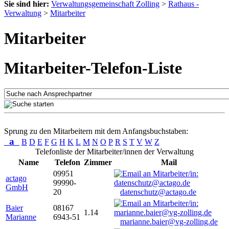
Sie sind hier:
Verwaltungsgemeinschaft Zolling
>
Rathaus -
Verwaltung
>
Mitarbeiter
Mitarbeiter
Mitarbeiter-Telefon-Liste
Sprung zu den Mitarbeitern mit dem Anfangsbuchstaben:
a
B
D
E
F
G
H
K
L
M
N
O
P
R
S
T
V
W
Z
Telefonliste der Mitarbeiter/innen der Verwaltung
Name
Telefon
Zimmer
Mail
09951
actago
99990-
GmbH
20
datenschutz@actago.de
Baier
08167
1.14
Marianne
6943-51
marianne.baier@vg-zolling.de