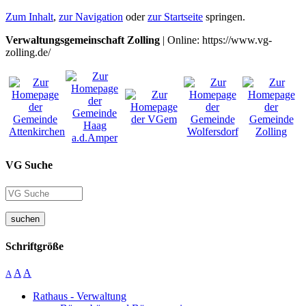
Zum Inhalt
,
zur Navigation
oder
zur Startseite
springen.
Verwaltungsgemeinschaft Zolling
| Online: https://www.vg-
zolling.de/
VG Suche
suchen
Schriftgröße
A
A
A
Rathaus - Verwaltung