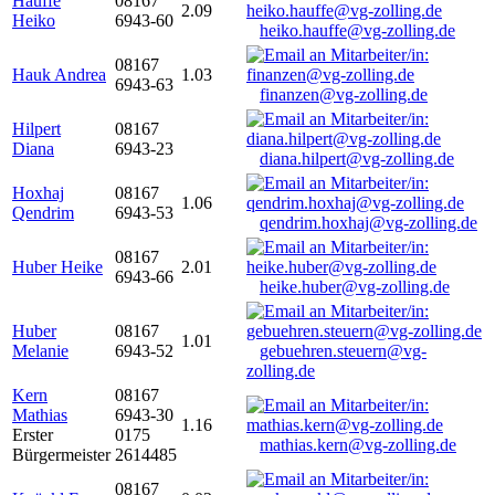
Hauffe
08167
2.09
Heiko
6943-60
heiko.hauffe@vg-zolling.de
08167
Hauk Andrea
1.03
6943-63
finanzen@vg-zolling.de
Hilpert
08167
Diana
6943-23
diana.hilpert@vg-zolling.de
Hoxhaj
08167
1.06
Qendrim
6943-53
qendrim.hoxhaj@vg-zolling.de
08167
Huber Heike
2.01
6943-66
heike.huber@vg-zolling.de
Huber
08167
1.01
Melanie
6943-52
gebuehren.steuern@vg-
zolling.de
Kern
08167
Mathias
6943-30
1.16
Erster
0175
mathias.kern@vg-zolling.de
Bürgermeister
2614485
08167