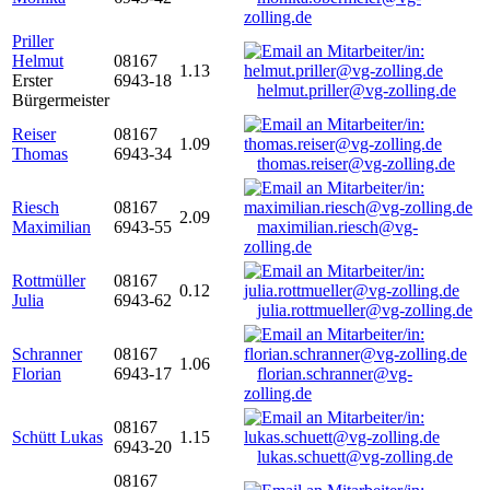
zolling.de
Priller
Helmut
08167
1.13
Erster
6943-18
helmut.priller@vg-zolling.de
Bürgermeister
Reiser
08167
1.09
Thomas
6943-34
thomas.reiser@vg-zolling.de
Riesch
08167
2.09
Maximilian
6943-55
maximilian.riesch@vg-
zolling.de
Rottmüller
08167
0.12
Julia
6943-62
julia.rottmueller@vg-zolling.de
Schranner
08167
1.06
Florian
6943-17
florian.schranner@vg-
zolling.de
08167
Schütt Lukas
1.15
6943-20
lukas.schuett@vg-zolling.de
08167