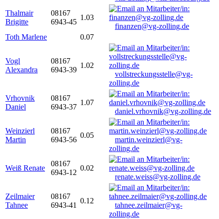
Thalmair
08167
1.03
Brigitte
6943-45
finanzen@vg-zolling.de
Toth Marlene
0.07
Vogl
08167
1.02
Alexandra
6943-39
vollstreckungsstelle@vg-
zolling.de
Vrhovnik
08167
1.07
Daniel
6943-37
daniel.vrhovnik@vg-zolling.de
Weinzierl
08167
0.05
Martin
6943-56
martin.weinzierl@vg-
zolling.de
08167
Weiß Renate
0.02
6943-12
renate.weiss@vg-zolling.de
Zeilmaier
08167
0.12
Tahnee
6943-41
tahnee.zeilmaier@vg-
zolling.de