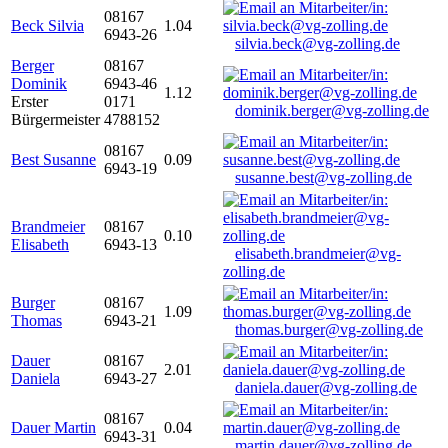
08167
Beck Silvia
1.04
6943-26
silvia.beck@vg-zolling.de
Berger
08167
Dominik
6943-46
1.12
Erster
0171
dominik.berger@vg-zolling.de
Bürgermeister
4788152
08167
Best Susanne
0.09
6943-19
susanne.best@vg-zolling.de
Brandmeier
08167
0.10
Elisabeth
6943-13
elisabeth.brandmeier@vg-
zolling.de
Burger
08167
1.09
Thomas
6943-21
thomas.burger@vg-zolling.de
Dauer
08167
2.01
Daniela
6943-27
daniela.dauer@vg-zolling.de
08167
Dauer Martin
0.04
6943-31
martin.dauer@vg-zolling.de