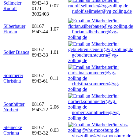
Sellmeier
6943-43
0.07
Rudolf
0171
rudolf.sellmeier@vg-zolling.de
3032403
Silberbauer
08167
1.07
Florian
6943-44
florian.silberbauer@vg-
zolling.de
08167
Soller Bianca
1.01
6943-33
gebuehren.steuern@vg-
zolling.de
Sommerer
08167
0.11
Christina
6943-61
christina.sommerer@vg-
zolling.de
Sonnhütter
08167
2.06
Norbert
6943-22
norbert.sonnhuetter@vg-
zolling.de
Steinecke
08167
0.03
Corinna
6943-32
vhs-zolling@vhs-moosburg.de