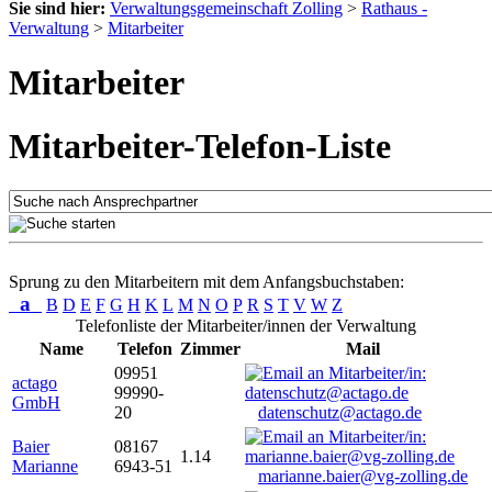
Sie sind hier:
Verwaltungsgemeinschaft Zolling
>
Rathaus -
Verwaltung
>
Mitarbeiter
Mitarbeiter
Mitarbeiter-Telefon-Liste
Sprung zu den Mitarbeitern mit dem Anfangsbuchstaben:
a
B
D
E
F
G
H
K
L
M
N
O
P
R
S
T
V
W
Z
Telefonliste der Mitarbeiter/innen der Verwaltung
Name
Telefon
Zimmer
Mail
09951
actago
99990-
GmbH
20
datenschutz@actago.de
Baier
08167
1.14
Marianne
6943-51
marianne.baier@vg-zolling.de