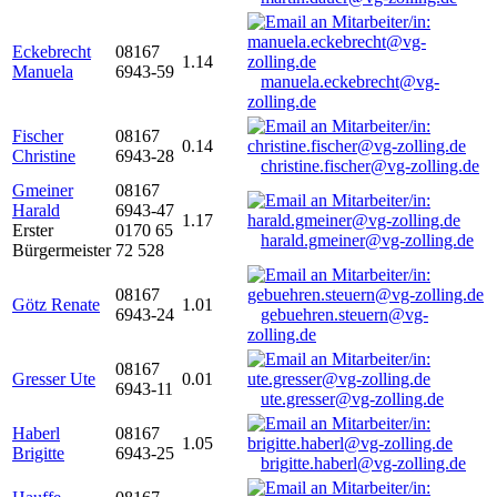
Eckebrecht
08167
1.14
Manuela
6943-59
manuela.eckebrecht@vg-
zolling.de
Fischer
08167
0.14
Christine
6943-28
christine.fischer@vg-zolling.de
Gmeiner
08167
Harald
6943-47
1.17
Erster
0170 65
harald.gmeiner@vg-zolling.de
Bürgermeister
72 528
08167
Götz Renate
1.01
6943-24
gebuehren.steuern@vg-
zolling.de
08167
Gresser Ute
0.01
6943-11
ute.gresser@vg-zolling.de
Haberl
08167
1.05
Brigitte
6943-25
brigitte.haberl@vg-zolling.de