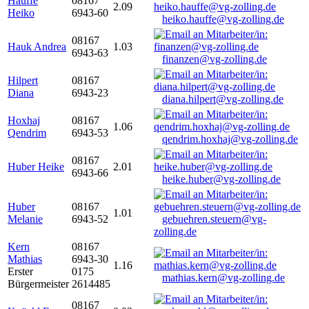
Hauffe
08167
2.09
Heiko
6943-60
heiko.hauffe@vg-zolling.de
08167
Hauk Andrea
1.03
6943-63
finanzen@vg-zolling.de
Hilpert
08167
Diana
6943-23
diana.hilpert@vg-zolling.de
Hoxhaj
08167
1.06
Qendrim
6943-53
qendrim.hoxhaj@vg-zolling.de
08167
Huber Heike
2.01
6943-66
heike.huber@vg-zolling.de
Huber
08167
1.01
Melanie
6943-52
gebuehren.steuern@vg-
zolling.de
Kern
08167
Mathias
6943-30
1.16
Erster
0175
mathias.kern@vg-zolling.de
Bürgermeister
2614485
08167