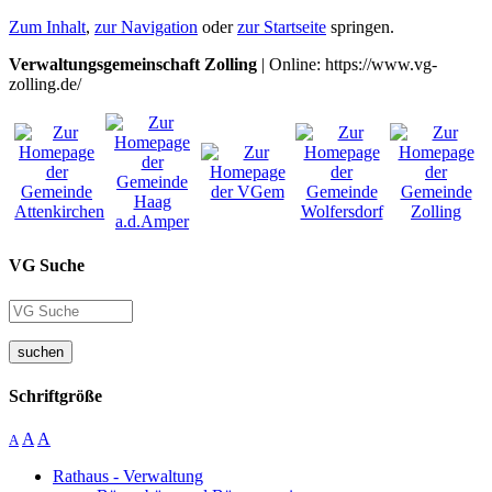
Zum Inhalt
,
zur Navigation
oder
zur Startseite
springen.
Verwaltungsgemeinschaft Zolling
| Online: https://www.vg-
zolling.de/
VG Suche
suchen
Schriftgröße
A
A
A
Rathaus - Verwaltung