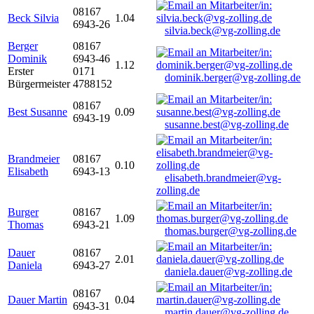
08167
Beck Silvia
1.04
6943-26
silvia.beck@vg-zolling.de
Berger
08167
Dominik
6943-46
1.12
Erster
0171
dominik.berger@vg-zolling.de
Bürgermeister
4788152
08167
Best Susanne
0.09
6943-19
susanne.best@vg-zolling.de
Brandmeier
08167
0.10
Elisabeth
6943-13
elisabeth.brandmeier@vg-
zolling.de
Burger
08167
1.09
Thomas
6943-21
thomas.burger@vg-zolling.de
Dauer
08167
2.01
Daniela
6943-27
daniela.dauer@vg-zolling.de
08167
Dauer Martin
0.04
6943-31
martin.dauer@vg-zolling.de