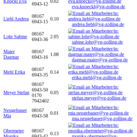
Knöckl Eva
0.02
6943-12
eva.knoeckl@vg-zolling.de
08167
Liebl Andrea
0.10
6943-15
andrea.liebl@vg-zolling.de
08167
Lohr Sabine
2.05
6943-36
sabine.lohr@vg-zolling.de
Maier
08167
1.08
Dagmar
6943-16
dagmar.maier@vg-zolling.de
08167
Mehl Erika
0.14
6943-35
erika.mehl@vg-zolling.de
08167
6943-50
Meyer Stefan
0.05
0170
stefan.meyer@vg-zolling.de
7942402
Neugebauer
08167
0.01
Mia
6943-58
mia.neugebauer@vg-zolling.de
Obermeier
08167
0.13
Monika
6943-42
monika.obermeier@vg-