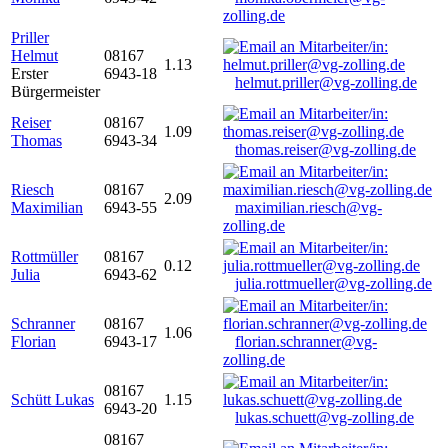
zolling.de
Priller
Helmut
08167
1.13
Erster
6943-18
helmut.priller@vg-zolling.de
Bürgermeister
Reiser
08167
1.09
Thomas
6943-34
thomas.reiser@vg-zolling.de
Riesch
08167
2.09
Maximilian
6943-55
maximilian.riesch@vg-
zolling.de
Rottmüller
08167
0.12
Julia
6943-62
julia.rottmueller@vg-zolling.de
Schranner
08167
1.06
Florian
6943-17
florian.schranner@vg-
zolling.de
08167
Schütt Lukas
1.15
6943-20
lukas.schuett@vg-zolling.de
08167