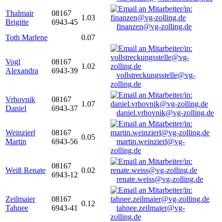
Thalmair
08167
1.03
Brigitte
6943-45
finanzen@vg-zolling.de
Toth Marlene
0.07
Vogl
08167
1.02
Alexandra
6943-39
vollstreckungsstelle@vg-
zolling.de
Vrhovnik
08167
1.07
Daniel
6943-37
daniel.vrhovnik@vg-zolling.de
Weinzierl
08167
0.05
Martin
6943-56
martin.weinzierl@vg-
zolling.de
08167
Weiß Renate
0.02
6943-12
renate.weiss@vg-zolling.de
Zeilmaier
08167
0.12
Tahnee
6943-41
tahnee.zeilmaier@vg-
zolling.de