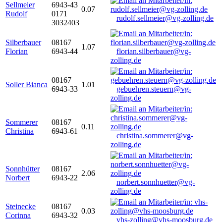
Sellmeier
6943-43
0.07
Rudolf
0171
rudolf.sellmeier@vg-zolling.de
3032403
Silberbauer
08167
1.07
Florian
6943-44
florian.silberbauer@vg-
zolling.de
08167
Soller Bianca
1.01
6943-33
gebuehren.steuern@vg-
zolling.de
Sommerer
08167
0.11
Christina
6943-61
christina.sommerer@vg-
zolling.de
Sonnhütter
08167
2.06
Norbert
6943-22
norbert.sonnhuetter@vg-
zolling.de
Steinecke
08167
0.03
Corinna
6943-32
vhs-zolling@vhs-moosburg.de