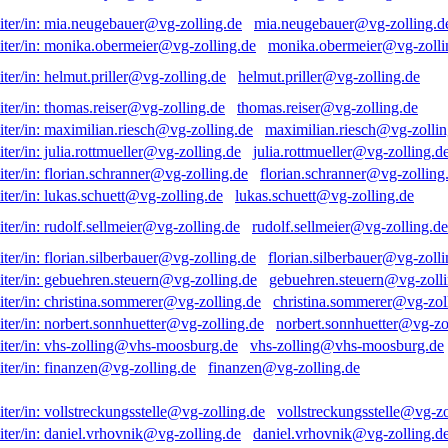
mia.neugebauer@vg-zolling.d
monika.obermeier@vg-zolli
helmut.priller@vg-zolling.de
thomas.reiser@vg-zolling.de
maximilian.riesch@vg-zollin
julia.rottmueller@vg-zolling.d
florian.schranner@vg-zolling
lukas.schuett@vg-zolling.de
rudolf.sellmeier@vg-zolling.de
florian.silberbauer@vg-zolli
gebuehren.steuern@vg-zolli
christina.sommerer@vg-zol
norbert.sonnhuetter@vg-zo
vhs-zolling@vhs-moosburg.de
finanzen@vg-zolling.de
vollstreckungsstelle@vg-zo
daniel.vrhovnik@vg-zolling.d