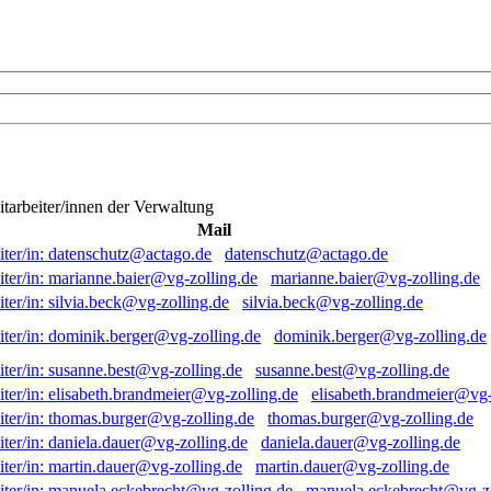
itarbeiter/innen der Verwaltung
Mail
datenschutz@actago.de
marianne.baier@vg-zolling.de
silvia.beck@vg-zolling.de
dominik.berger@vg-zolling.de
susanne.best@vg-zolling.de
elisabeth.brandmeier@vg-
thomas.burger@vg-zolling.de
daniela.dauer@vg-zolling.de
martin.dauer@vg-zolling.de
manuela.eckebrecht@vg-zo