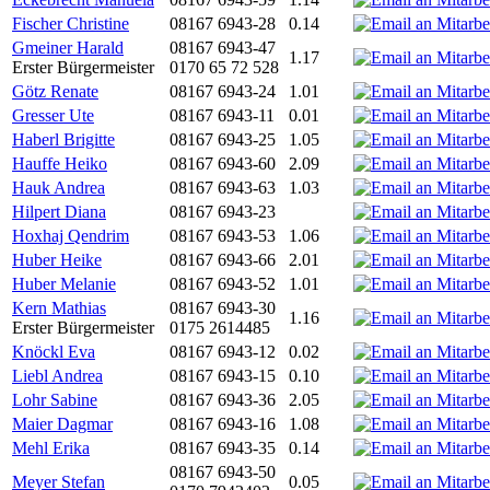
Fischer Christine
08167 6943-28
0.14
Gmeiner Harald
08167 6943-47
1.17
Erster Bürgermeister
0170 65 72 528
Götz Renate
08167 6943-24
1.01
Gresser Ute
08167 6943-11
0.01
Haberl Brigitte
08167 6943-25
1.05
Hauffe Heiko
08167 6943-60
2.09
Hauk Andrea
08167 6943-63
1.03
Hilpert Diana
08167 6943-23
Hoxhaj Qendrim
08167 6943-53
1.06
Huber Heike
08167 6943-66
2.01
Huber Melanie
08167 6943-52
1.01
Kern Mathias
08167 6943-30
1.16
Erster Bürgermeister
0175 2614485
Knöckl Eva
08167 6943-12
0.02
Liebl Andrea
08167 6943-15
0.10
Lohr Sabine
08167 6943-36
2.05
Maier Dagmar
08167 6943-16
1.08
Mehl Erika
08167 6943-35
0.14
08167 6943-50
Meyer Stefan
0.05