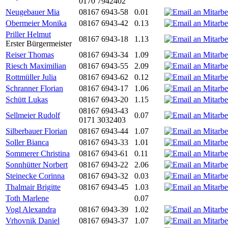
0170 7942402
Neugebauer Mia
08167 6943-58
0.01
Obermeier Monika
08167 6943-42
0.13
Priller Helmut
08167 6943-18
1.13
Erster Bürgermeister
Reiser Thomas
08167 6943-34
1.09
Riesch Maximilian
08167 6943-55
2.09
Rottmüller Julia
08167 6943-62
0.12
Schranner Florian
08167 6943-17
1.06
Schütt Lukas
08167 6943-20
1.15
08167 6943-43
Sellmeier Rudolf
0.07
0171 3032403
Silberbauer Florian
08167 6943-44
1.07
Soller Bianca
08167 6943-33
1.01
Sommerer Christina
08167 6943-61
0.11
Sonnhütter Norbert
08167 6943-22
2.06
Steinecke Corinna
08167 6943-32
0.03
Thalmair Brigitte
08167 6943-45
1.03
Toth Marlene
0.07
Vogl Alexandra
08167 6943-39
1.02
Vrhovnik Daniel
08167 6943-37
1.07