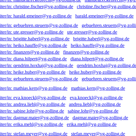
christine.fischer@vg-zolling.d
harald.gmeiner@vg-zolling.de
gebuehren.steuern@vg-zolli
ute.gresser@vg-zolling.de
brigitte.haberl@vg-zolling.de
heiko.hauffe@vg-zolling.de
finanzen@vg-zolling.de
diana.hilpert@vg-zolling.de
qendrim.hoxhaj@vg-zolling.d
heike.huber@vg-zolling.de
gebuehren.steuern@vg-zolli
mathias.kern@vg-zolling.de
eva.knoeckl@vg-zolling.de
andrea.liebl@vg-zolling.de
sabine.lohr@vg-zolling.de
dagmar.maier@vg-zolling.de
erika.mehl@vg-zolling.de
stefan.meyer@vg-zolling.de