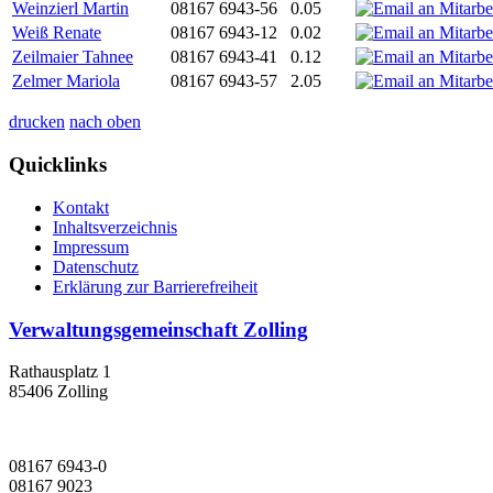
Weinzierl Martin
08167 6943-56
0.05
Weiß Renate
08167 6943-12
0.02
Zeilmaier Tahnee
08167 6943-41
0.12
Zelmer Mariola
08167 6943-57
2.05
drucken
nach oben
Quicklinks
Kontakt
Inhaltsverzeichnis
Impressum
Datenschutz
Erklärung zur Barrierefreiheit
Verwaltungsgemeinschaft Zolling
Rathausplatz 1
85406 Zolling
08167 6943-0
08167 9023