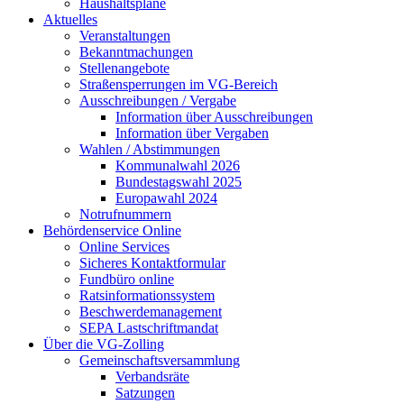
Haushaltspläne
Aktuelles
Veranstaltungen
Bekanntmachungen
Stellenangebote
Straßensperrungen im VG-Bereich
Ausschreibungen / Vergabe
Information über Ausschreibungen
Information über Vergaben
Wahlen / Abstimmungen
Kommunalwahl 2026
Bundestagswahl 2025
Europawahl 2024
Notrufnummern
Behördenservice Online
Online Services
Sicheres Kontaktformular
Fundbüro online
Ratsinformationssystem
Beschwerdemanagement
SEPA Lastschriftmandat
Über die VG-Zolling
Gemeinschaftsversammlung
Verbandsräte
Satzungen