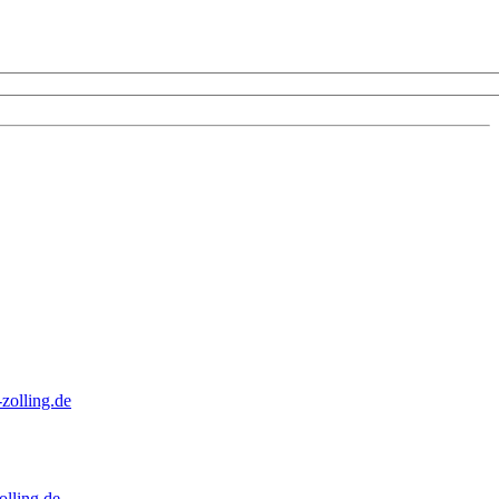
zolling.de
lling.de