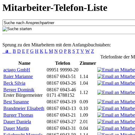
Mitarbeiter-Telefon-Liste
Sprung zu den Mitarbeitern mit dem Anfangsbuchstaben:
a
B
D
E
F
G
H
K
L
M
N
O
P
R
S
T
V
W
Z
Telefonliste der M
Name
Telefon
Zimmer
actago GmbH
09951 99990-20
Baier Marianne
08167 6943-51
1.14
Beck Silvia
08167 6943-26
1.04
Berger Dominik
08167 6943-46
1.12
Erster Bürgermeister
0171 4788152
Best Susanne
08167 6943-19
0.09
Brandmeier Elisabeth
08167 6943-13
0.10
Burger Thomas
08167 6943-21
1.09
Dauer Daniela
08167 6943-27
2.01
Dauer Martin
08167 6943-31
0.04
Eckebrecht Manuela
08167 6943-59
1.14