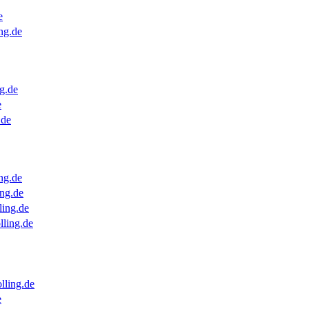
e
ng.de
g.de
e
.de
ng.de
ng.de
ling.de
lling.de
lling.de
e