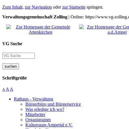
Zum Inhalt
,
zur Navigation
oder
zur Startseite
springen.
Verwaltungsgemeinschaft Zolling
| Online: https://www.vg-zolling.
VG Suche
suchen
Schriftgröße
A
A
A
Rathaus - Verwaltung
Bürgerbüro und Bürgerservice
Was erledige ich wo?
Mitarbeiter
Organigramm
Kulturraum Ampertal e.V.