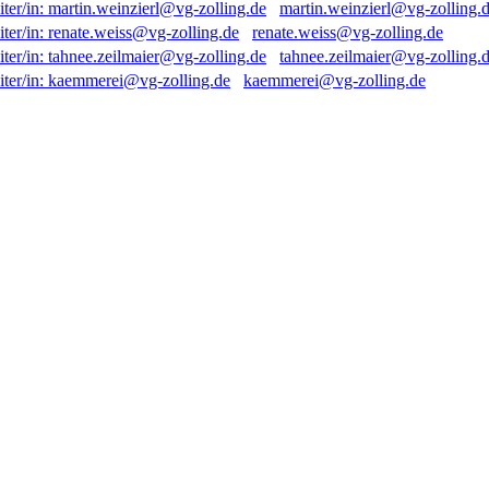
martin.weinzierl@vg-zolling.
renate.weiss@vg-zolling.de
tahnee.zeilmaier@vg-zolling.
kaemmerei@vg-zolling.de