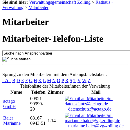
Sie sind hier:
Verwaltungsgemeinschaft Zolling
>
Rathaus -
Verwaltung
>
Mitarbeiter
Mitarbeiter
Mitarbeiter-Telefon-Liste
Sprung zu den Mitarbeitern mit dem Anfangsbuchstaben:
a
B
D
E
F
G
H
K
L
M
N
O
P
R
S
T
V
W
Z
Telefonliste der Mitarbeiter/innen der Verwaltung
Name
Telefon
Zimmer
Mail
09951
actago
99990-
GmbH
20
datenschutz@actago.de
Baier
08167
1.14
Marianne
6943-51
marianne.baier@vg-zolling.de