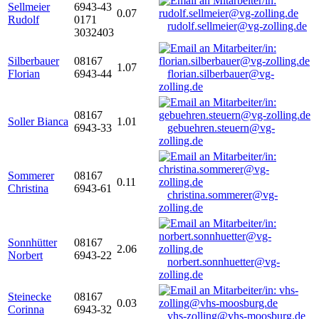
Sellmeier
6943-43
0.07
Rudolf
0171
rudolf.sellmeier@vg-zolling.de
3032403
Silberbauer
08167
1.07
Florian
6943-44
florian.silberbauer@vg-
zolling.de
08167
Soller Bianca
1.01
6943-33
gebuehren.steuern@vg-
zolling.de
Sommerer
08167
0.11
Christina
6943-61
christina.sommerer@vg-
zolling.de
Sonnhütter
08167
2.06
Norbert
6943-22
norbert.sonnhuetter@vg-
zolling.de
Steinecke
08167
0.03
Corinna
6943-32
vhs-zolling@vhs-moosburg.de