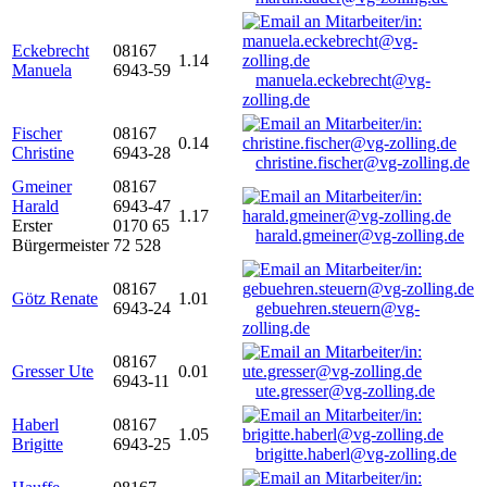
Eckebrecht
08167
1.14
Manuela
6943-59
manuela.eckebrecht@vg-
zolling.de
Fischer
08167
0.14
Christine
6943-28
christine.fischer@vg-zolling.de
Gmeiner
08167
Harald
6943-47
1.17
Erster
0170 65
harald.gmeiner@vg-zolling.de
Bürgermeister
72 528
08167
Götz Renate
1.01
6943-24
gebuehren.steuern@vg-
zolling.de
08167
Gresser Ute
0.01
6943-11
ute.gresser@vg-zolling.de
Haberl
08167
1.05
Brigitte
6943-25
brigitte.haberl@vg-zolling.de