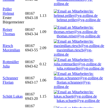
zolling.de
Priller
Helmut
08167
1.13
Erster
6943-18
helmut.priller@vg-zolling.de
Bürgermeister
Reiser
08167
1.09
Thomas
6943-34
thomas.reiser@vg-zolling.de
Riesch
08167
2.09
Maximilian
6943-55
maximilian.riesch@vg-
zolling.de
Rottmüller
08167
0.12
Julia
6943-62
julia.rottmueller@vg-zolling.de
Schranner
08167
1.06
Florian
6943-17
florian.schranner@vg-
zolling.de
08167
Schütt Lukas
1.15
6943-20
lukas.schuett@vg-zolling.de
08167