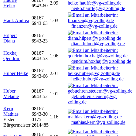
Hauffe
08167
2.09
Heiko
6943-60
heiko.hauffe@vg-zolling.de
08167
Hauk Andrea
1.03
6943-63
finanzen@vg-zolling.de
Hilpert
08167
Diana
6943-23
diana.hilpert@vg-zolling.de
Hoxhaj
08167
1.06
Qendrim
6943-53
qendrim.hoxhaj@vg-zolling.de
08167
Huber Heike
2.01
6943-66
heike.huber@vg-zolling.de
Huber
08167
1.01
Melanie
6943-52
gebuehren.steuern@vg-
zolling.de
Kern
08167
Mathias
6943-30
1.16
Erster
0175
mathias.kern@vg-zolling.de
Bürgermeister
2614485
08167