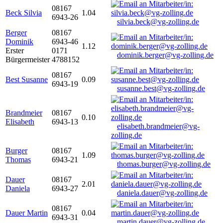
08167
Beck Silvia
1.04
6943-26
silvia.beck@vg-zolling.de
Berger
08167
Dominik
6943-46
1.12
Erster
0171
dominik.berger@vg-zolling.de
Bürgermeister
4788152
08167
Best Susanne
0.09
6943-19
susanne.best@vg-zolling.de
Brandmeier
08167
0.10
Elisabeth
6943-13
elisabeth.brandmeier@vg-
zolling.de
Burger
08167
1.09
Thomas
6943-21
thomas.burger@vg-zolling.de
Dauer
08167
2.01
Daniela
6943-27
daniela.dauer@vg-zolling.de
08167
Dauer Martin
0.04
6943-31
martin.dauer@vg-zolling.de