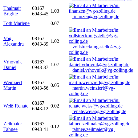
Thalmair
08167
1.03
Brigitte
6943-45
finanzen@vg-zolling.de
Toth Marlene
0.07
Vogl
08167
1.02
Alexandra
6943-39
vollstreckungsstelle@vg-
zolling.de
Vrhovnik
08167
1.07
Daniel
6943-37
daniel.vrhovnik@vg-zolling.de
Weinzierl
08167
0.05
Martin
6943-56
martin.weinzierl@vg-
zolling.de
08167
Weiß Renate
0.02
6943-12
renate.weiss@vg-zolling.de
Zeilmaier
08167
0.12
Tahnee
6943-41
tahnee.zeilmaier@vg-
zolling.de