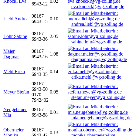
Knöckl Eva
0.02
6943-12
eva.knoeckl@vg-zolling.de
08167
Liebl Andrea
0.10
6943-15
andrea.liebl@vg-zolling.de
08167
Lohr Sabine
2.05
6943-36
sabine.lohr@vg-zolling.de
Maier
08167
1.08
Dagmar
6943-16
dagmar.maier@vg-zolling.de
08167
Mehl Erika
0.14
6943-35
erika.mehl@vg-zolling.de
08167
6943-50
Meyer Stefan
0.05
0170
stefan.meyer@vg-zolling.de
7942402
Neugebauer
08167
0.01
Mia
6943-58
mia.neugebauer@vg-zolling.de
Obermeier
08167
0.13
Monika
6943-42
monika.obermeier@vg-