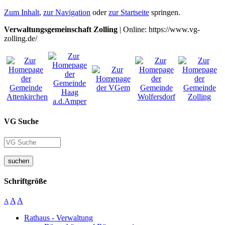
Zum Inhalt
,
zur Navigation
oder
zur Startseite
springen.
Verwaltungsgemeinschaft Zolling
| Online: https://www.vg-
zolling.de/
VG Suche
suchen
Schriftgröße
A
A
A
Rathaus - Verwaltung