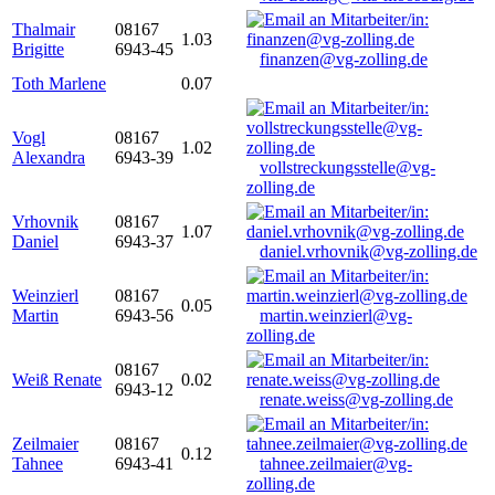
Thalmair
08167
1.03
Brigitte
6943-45
finanzen@vg-zolling.de
Toth Marlene
0.07
Vogl
08167
1.02
Alexandra
6943-39
vollstreckungsstelle@vg-
zolling.de
Vrhovnik
08167
1.07
Daniel
6943-37
daniel.vrhovnik@vg-zolling.de
Weinzierl
08167
0.05
Martin
6943-56
martin.weinzierl@vg-
zolling.de
08167
Weiß Renate
0.02
6943-12
renate.weiss@vg-zolling.de
Zeilmaier
08167
0.12
Tahnee
6943-41
tahnee.zeilmaier@vg-
zolling.de