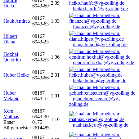
Hauffe
08167
2.09
Heiko
6943-60
heiko.hauffe@vg-zolling.de
08167
Hauk Andrea
1.03
6943-63
finanzen@vg-zolling.de
Hilpert
08167
Diana
6943-23
diana.hilpert@vg-zolling.de
Hoxhaj
08167
1.06
Qendrim
6943-53
qendrim.hoxhaj@vg-zolling.de
08167
Huber Heike
2.01
6943-66
heike.huber@vg-zolling.de
Huber
08167
1.01
Melanie
6943-52
gebuehren.steuern@vg-
zolling.de
Kern
08167
Mathias
6943-30
1.16
Erster
0175
mathias.kern@vg-zolling.de
Bürgermeister
2614485
08167