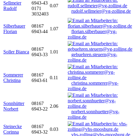
Sellmeier
6943-43
0.07
Rudolf
0171
rudolf.sellmeier@vg-zolling.de
3032403
Silberbauer
08167
1.07
Florian
6943-44
florian.silberbauer@vg-
zolling.de
08167
Soller Bianca
1.01
6943-33
gebuehren.steuern@vg-
zolling.de
Sommerer
08167
0.11
Christina
6943-61
christina.sommerer@vg-
zolling.de
Sonnhütter
08167
2.06
Norbert
6943-22
norbert.sonnhuetter@vg-
zolling.de
Steinecke
08167
0.03
Corinna
6943-32
vhs-zolling@vhs-moosburg.de