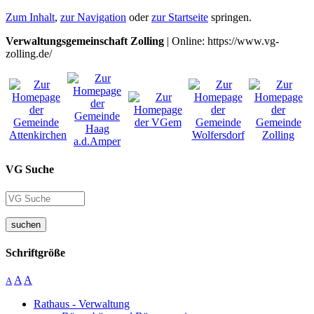
Zum Inhalt
,
zur Navigation
oder
zur Startseite
springen.
Verwaltungsgemeinschaft Zolling
| Online: https://www.vg-
zolling.de/
VG Suche
suchen
Schriftgröße
A
A
A
Rathaus - Verwaltung