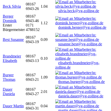
08167
Beck Silvia
1.04
6943-26
silvia.beck@vg-zolling.de
Berger
08167
Dominik
6943-46
1.12
Erster
0171
dominik.berger@vg-zolling.de
Bürgermeister
4788152
08167
Best Susanne
0.09
6943-19
susanne.best@vg-zolling.de
Brandmeier
08167
0.10
Elisabeth
6943-13
elisabeth.brandmeier@vg-
zolling.de
Burger
08167
1.09
Thomas
6943-21
thomas.burger@vg-zolling.de
Dauer
08167
2.01
Daniela
6943-27
daniela.dauer@vg-zolling.de
08167
Dauer Martin
0.04
6943-31
martin.dauer@vg-zolling.de