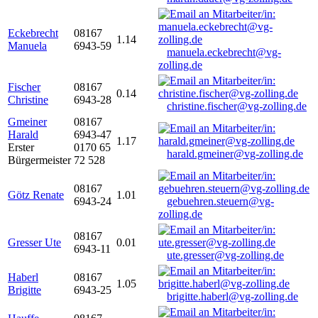
Eckebrecht
08167
1.14
Manuela
6943-59
manuela.eckebrecht@vg-
zolling.de
Fischer
08167
0.14
Christine
6943-28
christine.fischer@vg-zolling.de
Gmeiner
08167
Harald
6943-47
1.17
Erster
0170 65
harald.gmeiner@vg-zolling.de
Bürgermeister
72 528
08167
Götz Renate
1.01
6943-24
gebuehren.steuern@vg-
zolling.de
08167
Gresser Ute
0.01
6943-11
ute.gresser@vg-zolling.de
Haberl
08167
1.05
Brigitte
6943-25
brigitte.haberl@vg-zolling.de