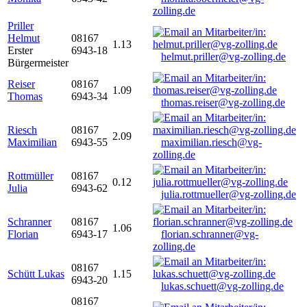
zolling.de
Priller
Helmut
08167
1.13
Erster
6943-18
helmut.priller@vg-zolling.de
Bürgermeister
Reiser
08167
1.09
Thomas
6943-34
thomas.reiser@vg-zolling.de
Riesch
08167
2.09
Maximilian
6943-55
maximilian.riesch@vg-
zolling.de
Rottmüller
08167
0.12
Julia
6943-62
julia.rottmueller@vg-zolling.de
Schranner
08167
1.06
Florian
6943-17
florian.schranner@vg-
zolling.de
08167
Schütt Lukas
1.15
6943-20
lukas.schuett@vg-zolling.de
08167