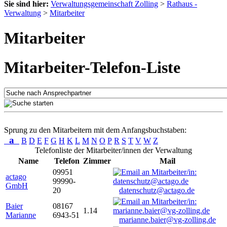
Sie sind hier:
Verwaltungsgemeinschaft Zolling
>
Rathaus -
Verwaltung
>
Mitarbeiter
Mitarbeiter
Mitarbeiter-Telefon-Liste
Sprung zu den Mitarbeitern mit dem Anfangsbuchstaben:
a
B
D
E
F
G
H
K
L
M
N
O
P
R
S
T
V
W
Z
Telefonliste der Mitarbeiter/innen der Verwaltung
Name
Telefon
Zimmer
Mail
09951
actago
99990-
GmbH
20
datenschutz@actago.de
Baier
08167
1.14
Marianne
6943-51
marianne.baier@vg-zolling.de