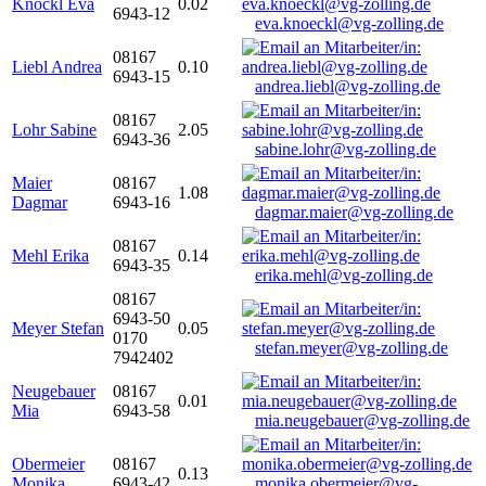
Knöckl Eva
0.02
6943-12
eva.knoeckl@vg-zolling.de
08167
Liebl Andrea
0.10
6943-15
andrea.liebl@vg-zolling.de
08167
Lohr Sabine
2.05
6943-36
sabine.lohr@vg-zolling.de
Maier
08167
1.08
Dagmar
6943-16
dagmar.maier@vg-zolling.de
08167
Mehl Erika
0.14
6943-35
erika.mehl@vg-zolling.de
08167
6943-50
Meyer Stefan
0.05
0170
stefan.meyer@vg-zolling.de
7942402
Neugebauer
08167
0.01
Mia
6943-58
mia.neugebauer@vg-zolling.de
Obermeier
08167
0.13
Monika
6943-42
monika.obermeier@vg-