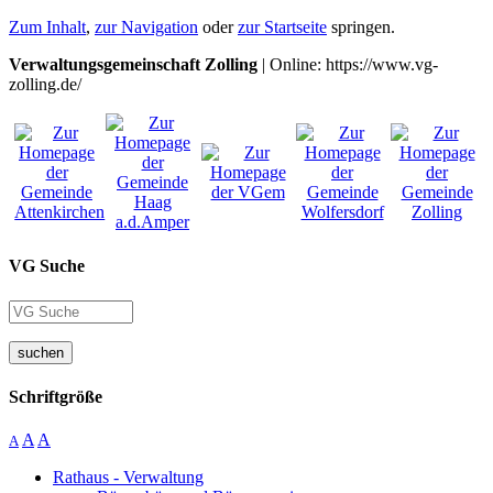
Zum Inhalt
,
zur Navigation
oder
zur Startseite
springen.
Verwaltungsgemeinschaft Zolling
| Online: https://www.vg-
zolling.de/
VG Suche
suchen
Schriftgröße
A
A
A
Rathaus - Verwaltung