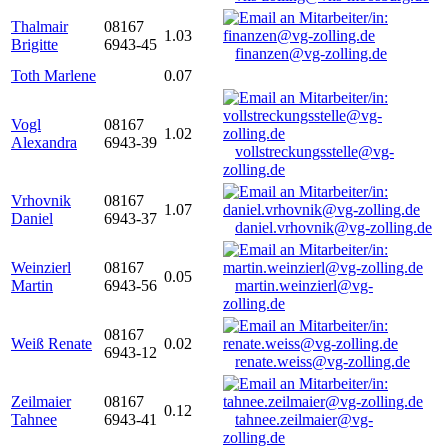
Thalmair
08167
1.03
Brigitte
6943-45
finanzen@vg-zolling.de
Toth Marlene
0.07
Vogl
08167
1.02
Alexandra
6943-39
vollstreckungsstelle@vg-
zolling.de
Vrhovnik
08167
1.07
Daniel
6943-37
daniel.vrhovnik@vg-zolling.de
Weinzierl
08167
0.05
Martin
6943-56
martin.weinzierl@vg-
zolling.de
08167
Weiß Renate
0.02
6943-12
renate.weiss@vg-zolling.de
Zeilmaier
08167
0.12
Tahnee
6943-41
tahnee.zeilmaier@vg-
zolling.de