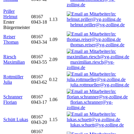
zolling.de
Priller
Helmut
08167
1.13
Erster
6943-18
helmut.priller@vg-zolling.de
Bürgermeister
Reiser
08167
1.09
Thomas
6943-34
thomas.reiser@vg-zolling.de
Riesch
08167
2.09
Maximilian
6943-55
maximilian.riesch@vg-
zolling.de
Rottmüller
08167
0.12
Julia
6943-62
julia.rottmueller@vg-zolling.de
Schranner
08167
1.06
Florian
6943-17
florian.schranner@vg-
zolling.de
08167
Schütt Lukas
1.15
6943-20
lukas.schuett@vg-zolling.de
08167