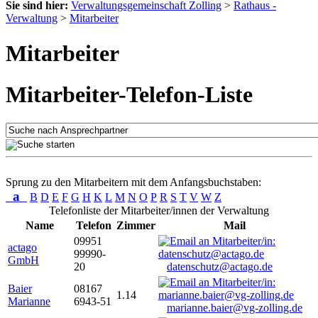
Sie sind hier:
Verwaltungsgemeinschaft Zolling
>
Rathaus -
Verwaltung
>
Mitarbeiter
Mitarbeiter
Mitarbeiter-Telefon-Liste
Sprung zu den Mitarbeitern mit dem Anfangsbuchstaben:
a
B
D
E
F
G
H
K
L
M
N
O
P
R
S
T
V
W
Z
Telefonliste der Mitarbeiter/innen der Verwaltung
Name
Telefon
Zimmer
Mail
09951
actago
99990-
GmbH
20
datenschutz@actago.de
Baier
08167
1.14
Marianne
6943-51
marianne.baier@vg-zolling.de