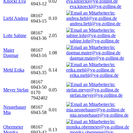
Knöckl Eva
0.02
6943-12
eva.knoeckl@vg-zolling.de
08167
Liebl Andrea
0.10
6943-15
andrea.liebl@vg-zolling.de
08167
Lohr Sabine
2.05
6943-36
sabine.lohr@vg-zolling.de
Maier
08167
1.08
Dagmar
6943-16
dagmar.maier@vg-zolling.de
08167
Mehl Erika
0.14
6943-35
erika.mehl@vg-zolling.de
08167
6943-50
Meyer Stefan
0.05
0170
stefan.meyer@vg-zolling.de
7942402
Neugebauer
08167
0.01
Mia
6943-58
mia.neugebauer@vg-zolling.de
Obermeier
08167
0.13
Monika
6943-42
monika.obermeier@vg-