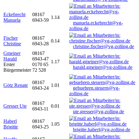
Eckebrecht
08167
1.14
Manuela
6943-59
manuela.eckebrecht@vg-
zolling.de
Fischer
08167
0.14
Christine
6943-28
christine.fischer@vg-zolling.de
Gmeiner
08167
Harald
6943-47
1.17
Erster
0170 65
harald.gmeiner@vg-zolling.de
Bürgermeister
72 528
08167
Götz Renate
1.01
6943-24
gebuehren.steuern@vg-
zolling.de
08167
Gresser Ute
0.01
6943-11
ute.gresser@vg-zolling.de
Haberl
08167
1.05
Brigitte
6943-25
brigitte.haberl@vg-zolling.de