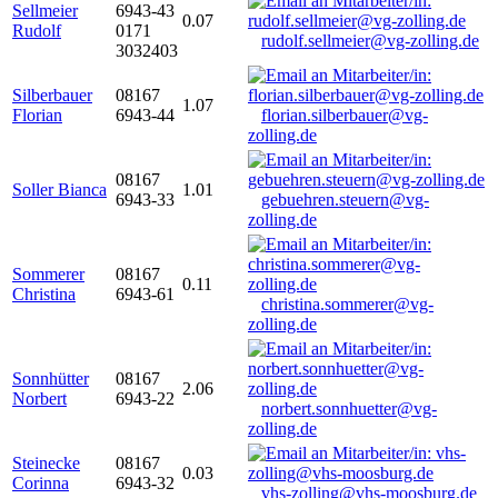
Sellmeier
6943-43
0.07
Rudolf
0171
rudolf.sellmeier@vg-zolling.de
3032403
Silberbauer
08167
1.07
Florian
6943-44
florian.silberbauer@vg-
zolling.de
08167
Soller Bianca
1.01
6943-33
gebuehren.steuern@vg-
zolling.de
Sommerer
08167
0.11
Christina
6943-61
christina.sommerer@vg-
zolling.de
Sonnhütter
08167
2.06
Norbert
6943-22
norbert.sonnhuetter@vg-
zolling.de
Steinecke
08167
0.03
Corinna
6943-32
vhs-zolling@vhs-moosburg.de