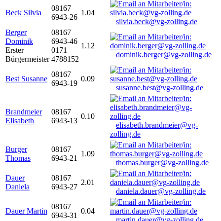
08167
Beck Silvia
1.04
6943-26
silvia.beck@vg-zolling.de
Berger
08167
Dominik
6943-46
1.12
Erster
0171
dominik.berger@vg-zolling.de
Bürgermeister
4788152
08167
Best Susanne
0.09
6943-19
susanne.best@vg-zolling.de
Brandmeier
08167
0.10
Elisabeth
6943-13
elisabeth.brandmeier@vg-
zolling.de
Burger
08167
1.09
Thomas
6943-21
thomas.burger@vg-zolling.de
Dauer
08167
2.01
Daniela
6943-27
daniela.dauer@vg-zolling.de
08167
Dauer Martin
0.04
6943-31
martin.dauer@vg-zolling.de