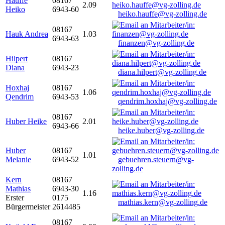
Hauffe
08167
2.09
Heiko
6943-60
heiko.hauffe@vg-zolling.de
08167
Hauk Andrea
1.03
6943-63
finanzen@vg-zolling.de
Hilpert
08167
Diana
6943-23
diana.hilpert@vg-zolling.de
Hoxhaj
08167
1.06
Qendrim
6943-53
qendrim.hoxhaj@vg-zolling.de
08167
Huber Heike
2.01
6943-66
heike.huber@vg-zolling.de
Huber
08167
1.01
Melanie
6943-52
gebuehren.steuern@vg-
zolling.de
Kern
08167
Mathias
6943-30
1.16
Erster
0175
mathias.kern@vg-zolling.de
Bürgermeister
2614485
08167