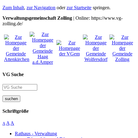
Zum Inhalt
,
zur Navigation
oder
zur Startseite
springen.
Verwaltungsgemeinschaft Zolling
| Online: https://www.vg-
zolling.de/
VG Suche
suchen
Schriftgröße
A
A
A
Rathaus - Verwaltung