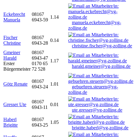
Eckebrecht
08167
1.14
Manuela
6943-59
manuela.eckebrecht@vg-
zolling.de
Fischer
08167
0.14
Christine
6943-28
christine.fischer@vg-zolling.de
Gmeiner
08167
Harald
6943-47
1.17
Erster
0170 65
harald.gmeiner@vg-zolling.de
Bürgermeister
72 528
08167
Götz Renate
1.01
6943-24
gebuehren.steuern@vg-
zolling.de
08167
Gresser Ute
0.01
6943-11
ute.gresser@vg-zolling.de
Haberl
08167
1.05
Brigitte
6943-25
brigitte.haberl@vg-zolling.de