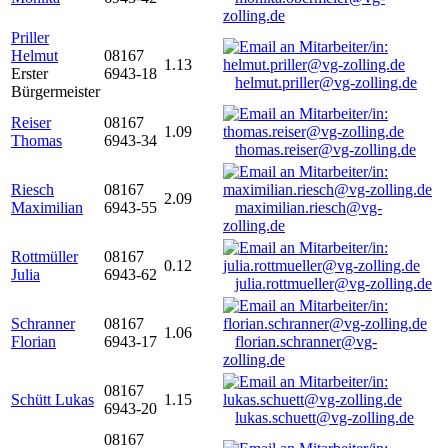
zolling.de
Priller
Helmut
08167
1.13
Erster
6943-18
helmut.priller@vg-zolling.de
Bürgermeister
Reiser
08167
1.09
Thomas
6943-34
thomas.reiser@vg-zolling.de
Riesch
08167
2.09
Maximilian
6943-55
maximilian.riesch@vg-
zolling.de
Rottmüller
08167
0.12
Julia
6943-62
julia.rottmueller@vg-zolling.de
Schranner
08167
1.06
Florian
6943-17
florian.schranner@vg-
zolling.de
08167
Schütt Lukas
1.15
6943-20
lukas.schuett@vg-zolling.de
08167