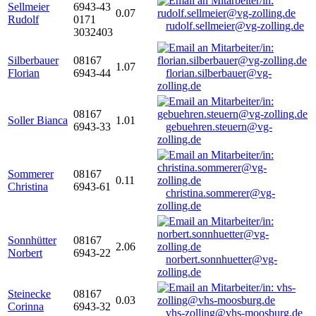
Sellmeier
6943-43
0.07
Rudolf
0171
rudolf.sellmeier@vg-zolling.de
3032403
Silberbauer
08167
1.07
Florian
6943-44
florian.silberbauer@vg-
zolling.de
08167
Soller Bianca
1.01
6943-33
gebuehren.steuern@vg-
zolling.de
Sommerer
08167
0.11
Christina
6943-61
christina.sommerer@vg-
zolling.de
Sonnhütter
08167
2.06
Norbert
6943-22
norbert.sonnhuetter@vg-
zolling.de
Steinecke
08167
0.03
Corinna
6943-32
vhs-zolling@vhs-moosburg.de