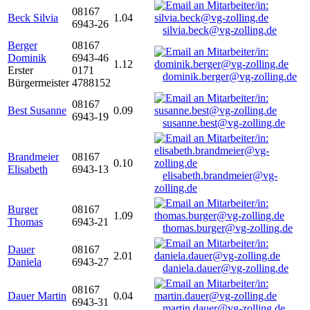
08167
Beck Silvia
1.04
6943-26
silvia.beck@vg-zolling.de
Berger
08167
Dominik
6943-46
1.12
Erster
0171
dominik.berger@vg-zolling.de
Bürgermeister
4788152
08167
Best Susanne
0.09
6943-19
susanne.best@vg-zolling.de
Brandmeier
08167
0.10
Elisabeth
6943-13
elisabeth.brandmeier@vg-
zolling.de
Burger
08167
1.09
Thomas
6943-21
thomas.burger@vg-zolling.de
Dauer
08167
2.01
Daniela
6943-27
daniela.dauer@vg-zolling.de
08167
Dauer Martin
0.04
6943-31
martin.dauer@vg-zolling.de