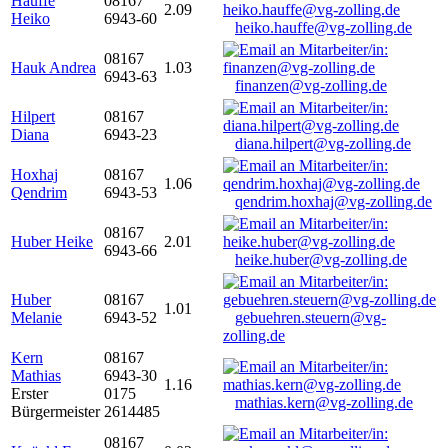
Hauffe
08167
2.09
Heiko
6943-60
heiko.hauffe@vg-zolling.de
08167
Hauk Andrea
1.03
6943-63
finanzen@vg-zolling.de
Hilpert
08167
Diana
6943-23
diana.hilpert@vg-zolling.de
Hoxhaj
08167
1.06
Qendrim
6943-53
qendrim.hoxhaj@vg-zolling.de
08167
Huber Heike
2.01
6943-66
heike.huber@vg-zolling.de
Huber
08167
1.01
Melanie
6943-52
gebuehren.steuern@vg-
zolling.de
Kern
08167
Mathias
6943-30
1.16
Erster
0175
mathias.kern@vg-zolling.de
Bürgermeister
2614485
08167