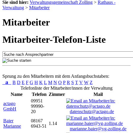
Sie sind hier:
Verwaltungsgemeinschaft Zolling
>
Rathaus -
Verwaltung
>
Mitarbeiter
Mitarbeiter
Mitarbeiter-Telefon-Liste
Sprung zu den Mitarbeitern mit dem Anfangsbuchstaben:
a
B
D
E
F
G
H
K
L
M
N
O
P
R
S
T
V
W
Z
Telefonliste der Mitarbeiter/innen der Verwaltung
Name
Telefon
Zimmer
Mail
09951
actago
99990-
GmbH
20
datenschutz@actago.de
Baier
08167
1.14
Marianne
6943-51
marianne.baier@vg-zolling.de