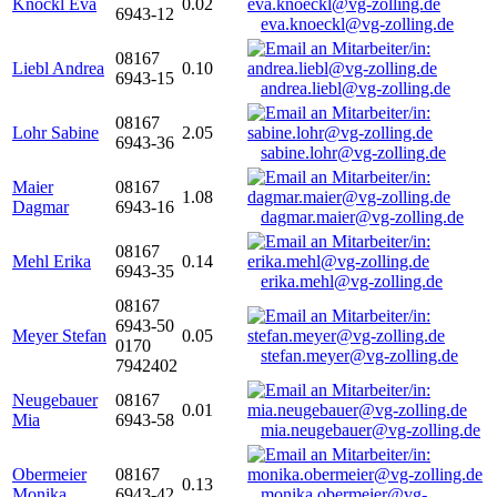
Knöckl Eva
0.02
6943-12
eva.knoeckl@vg-zolling.de
08167
Liebl Andrea
0.10
6943-15
andrea.liebl@vg-zolling.de
08167
Lohr Sabine
2.05
6943-36
sabine.lohr@vg-zolling.de
Maier
08167
1.08
Dagmar
6943-16
dagmar.maier@vg-zolling.de
08167
Mehl Erika
0.14
6943-35
erika.mehl@vg-zolling.de
08167
6943-50
Meyer Stefan
0.05
0170
stefan.meyer@vg-zolling.de
7942402
Neugebauer
08167
0.01
Mia
6943-58
mia.neugebauer@vg-zolling.de
Obermeier
08167
0.13
Monika
6943-42
monika.obermeier@vg-