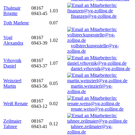
Thalmair
08167
1.03
Brigitte
6943-45
finanzen@vg-zolling.de
Toth Marlene
0.07
Vogl
08167
1.02
Alexandra
6943-39
vollstreckungsstelle@vg-
zolling.de
Vrhovnik
08167
1.07
Daniel
6943-37
daniel.vrhovnik@vg-zolling.de
Weinzierl
08167
0.05
Martin
6943-56
martin.weinzierl@vg-
zolling.de
08167
Weiß Renate
0.02
6943-12
renate.weiss@vg-zolling.de
Zeilmaier
08167
0.12
Tahnee
6943-41
tahnee.zeilmaier@vg-
zolling.de