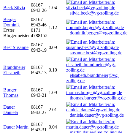
08167
Beck Silvia
1.04
6943-26
silvia.beck@vg-zolling.de
Berger
08167
Dominik
6943-46
1.12
Erster
0171
dominik.berger@vg-zolling.de
Bürgermeister
4788152
08167
Best Susanne
0.09
6943-19
susanne.best@vg-zolling.de
Brandmeier
08167
0.10
Elisabeth
6943-13
elisabeth.brandmeier@vg-
zolling.de
Burger
08167
1.09
Thomas
6943-21
thomas.burger@vg-zolling.de
Dauer
08167
2.01
Daniela
6943-27
daniela.dauer@vg-zolling.de
08167
Dauer Martin
0.04
6943-31
martin.dauer@vg-zolling.de