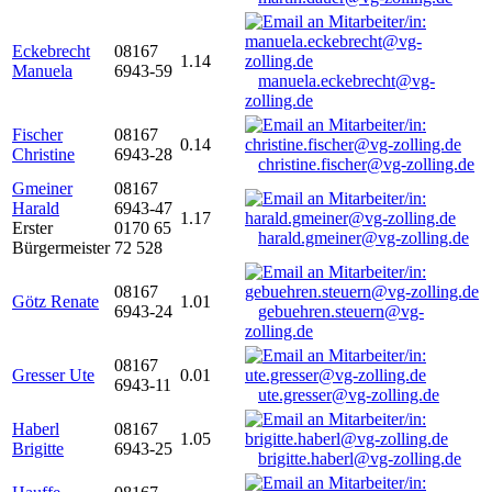
Eckebrecht
08167
1.14
Manuela
6943-59
manuela.eckebrecht@vg-
zolling.de
Fischer
08167
0.14
Christine
6943-28
christine.fischer@vg-zolling.de
Gmeiner
08167
Harald
6943-47
1.17
Erster
0170 65
harald.gmeiner@vg-zolling.de
Bürgermeister
72 528
08167
Götz Renate
1.01
6943-24
gebuehren.steuern@vg-
zolling.de
08167
Gresser Ute
0.01
6943-11
ute.gresser@vg-zolling.de
Haberl
08167
1.05
Brigitte
6943-25
brigitte.haberl@vg-zolling.de