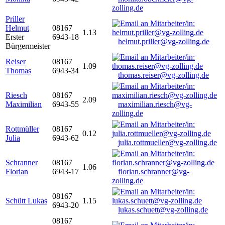
zolling.de
Priller
Helmut
08167
1.13
Erster
6943-18
helmut.priller@vg-zolling.de
Bürgermeister
Reiser
08167
1.09
Thomas
6943-34
thomas.reiser@vg-zolling.de
Riesch
08167
2.09
Maximilian
6943-55
maximilian.riesch@vg-
zolling.de
Rottmüller
08167
0.12
Julia
6943-62
julia.rottmueller@vg-zolling.de
Schranner
08167
1.06
Florian
6943-17
florian.schranner@vg-
zolling.de
08167
Schütt Lukas
1.15
6943-20
lukas.schuett@vg-zolling.de
08167