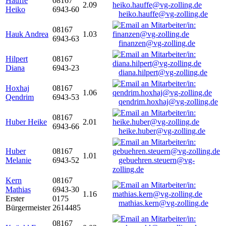
Hauffe
08167
2.09
Heiko
6943-60
heiko.hauffe@vg-zolling.de
08167
Hauk Andrea
1.03
6943-63
finanzen@vg-zolling.de
Hilpert
08167
Diana
6943-23
diana.hilpert@vg-zolling.de
Hoxhaj
08167
1.06
Qendrim
6943-53
qendrim.hoxhaj@vg-zolling.de
08167
Huber Heike
2.01
6943-66
heike.huber@vg-zolling.de
Huber
08167
1.01
Melanie
6943-52
gebuehren.steuern@vg-
zolling.de
Kern
08167
Mathias
6943-30
1.16
Erster
0175
mathias.kern@vg-zolling.de
Bürgermeister
2614485
08167