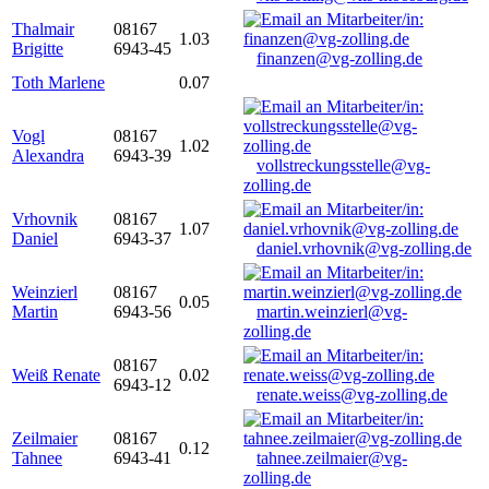
Thalmair
08167
1.03
Brigitte
6943-45
finanzen@vg-zolling.de
Toth Marlene
0.07
Vogl
08167
1.02
Alexandra
6943-39
vollstreckungsstelle@vg-
zolling.de
Vrhovnik
08167
1.07
Daniel
6943-37
daniel.vrhovnik@vg-zolling.de
Weinzierl
08167
0.05
Martin
6943-56
martin.weinzierl@vg-
zolling.de
08167
Weiß Renate
0.02
6943-12
renate.weiss@vg-zolling.de
Zeilmaier
08167
0.12
Tahnee
6943-41
tahnee.zeilmaier@vg-
zolling.de