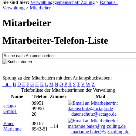
Sie sind hier:
Verwaltungsgemeinschaft Zolling
>
Rathaus -
Verwaltung
>
Mitarbeiter
Mitarbeiter
Mitarbeiter-Telefon-Liste
Sprung zu den Mitarbeitern mit dem Anfangsbuchstaben:
a
B
D
E
F
G
H
K
L
M
N
O
P
R
S
T
V
W
Z
Telefonliste der Mitarbeiter/innen der Verwaltung
Name
Telefon
Zimmer
Mail
09951
actago
99990-
GmbH
20
datenschutz@actago.de
Baier
08167
1.14
Marianne
6943-51
marianne.baier@vg-zolling.de