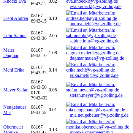
Knöckl Eva
0.02
6943-12
eva.knoeckl@vg-zolling.de
08167
Liebl Andrea
0.10
6943-15
andrea.liebl@vg-zolling.de
08167
Lohr Sabine
2.05
6943-36
sabine.lohr@vg-zolling.de
Maier
08167
1.08
Dagmar
6943-16
dagmar.maier@vg-zolling.de
08167
Mehl Erika
0.14
6943-35
erika.mehl@vg-zolling.de
08167
6943-50
Meyer Stefan
0.05
0170
stefan.meyer@vg-zolling.de
7942402
Neugebauer
08167
0.01
Mia
6943-58
mia.neugebauer@vg-zolling.de
Obermeier
08167
0.13
Monika
6943-42
monika.obermeier@vg-