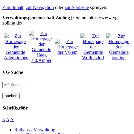
Zum Inhalt
,
zur Navigation
oder
zur Startseite
springen.
Verwaltungsgemeinschaft Zolling
| Online: https://www.vg-
zolling.de/
VG Suche
suchen
Schriftgröße
A
A
A
Rathaus - Verwaltung