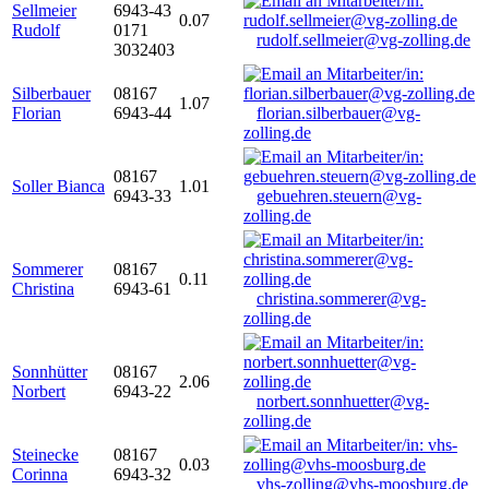
Sellmeier
6943-43
0.07
Rudolf
0171
rudolf.sellmeier@vg-zolling.de
3032403
Silberbauer
08167
1.07
Florian
6943-44
florian.silberbauer@vg-
zolling.de
08167
Soller Bianca
1.01
6943-33
gebuehren.steuern@vg-
zolling.de
Sommerer
08167
0.11
Christina
6943-61
christina.sommerer@vg-
zolling.de
Sonnhütter
08167
2.06
Norbert
6943-22
norbert.sonnhuetter@vg-
zolling.de
Steinecke
08167
0.03
Corinna
6943-32
vhs-zolling@vhs-moosburg.de